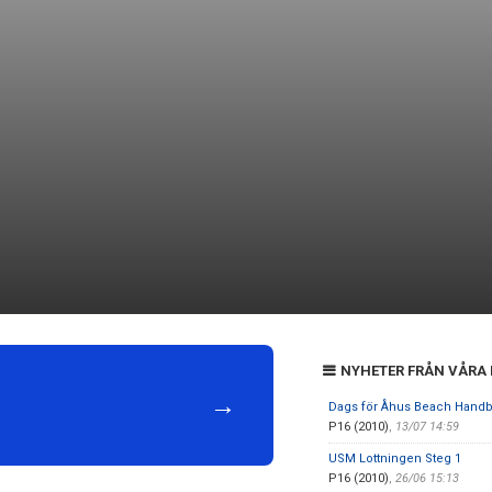
NYHETER FRÅN VÅRA
→
Dags för Åhus Beach Handb
P16 (2010)
,
13/07 14:59
USM Lottningen Steg 1
P16 (2010)
,
26/06 15:13