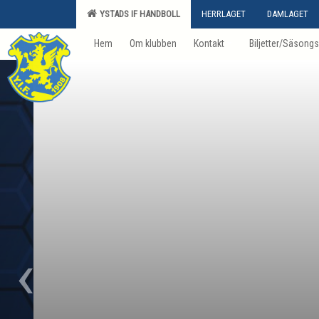
YSTADS IF HANDBOLL
HERRLAGET
DAMLAGET
Hem
Om klubben
Kontakt
Biljetter/Säsongs
‹