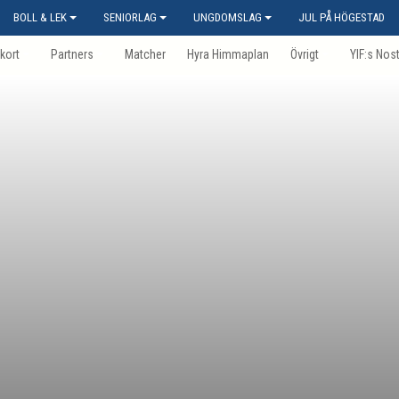
BOLL & LEK
SENIORLAG
UNGDOMSLAG
JUL PÅ HÖGESTAD
kort
Partners
Matcher
Hyra Himmaplan
Övrigt
YIF:s Nos