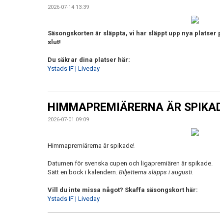
2026-07-14 13:39
Säsongskorten är släppta, vi har släppt upp nya platser
slut!
Du säkrar dina platser här:
Ystads IF | Liveday
HIMMAPREMIÄRERNA ÄR SPIKAD
2026-07-01 09:09
Himmapremiärerna är spikade!
Datumen för svenska cupen och ligapremiären är spikade.
Sätt en bock i kalendern.
Biljetterna släpps i augusti.
Vill du inte missa något? Skaffa säsongskort här:
Ystads IF | Liveday