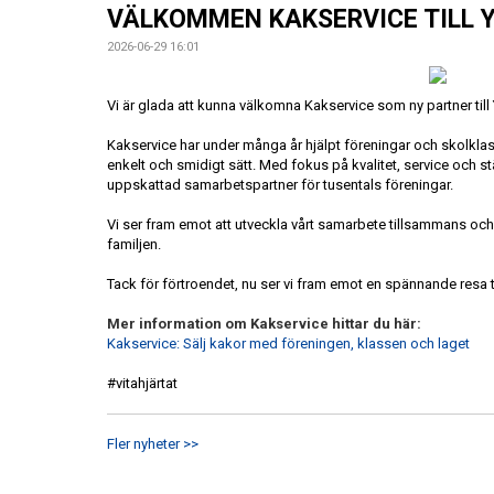
VÄLKOMMEN KAKSERVICE TILL Y
2026-06-29 16:01
Vi är glada att kunna välkomna Kakservice som ny partner till 
Kakservice har under många år hjälpt föreningar och skolklass
enkelt och smidigt sätt. Med fokus på kvalitet, service och stä
uppskattad samarbetspartner för tusentals föreningar.
Vi ser fram emot att utveckla vårt samarbete tillsammans och 
familjen.
Tack för förtroendet, nu ser vi fram emot en spännande resa
Mer information om Kakservice hittar du här:
Kakservice: Sälj kakor med föreningen, klassen och laget
#vitahjärtat
Fler nyheter >>