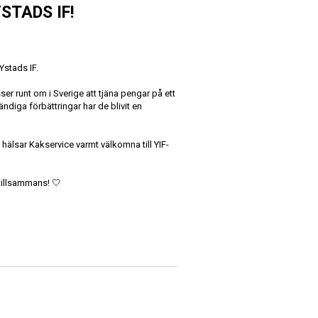
STADS IF!
Ystads IF.
er runt om i Sverige att tjäna pengar på ett
ndiga förbättringar har de blivit en
hälsar Kakservice varmt välkomna till YIF-
 tillsammans!
🤍