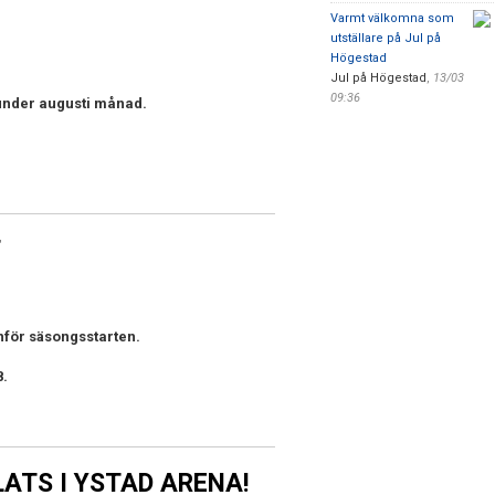
Varmt välkomna som
utställare på Jul på
Högestad
Jul på Högestad
,
13/03
09:36
under augusti månad.
T
 inför säsongsstarten.
8.
LATS I YSTAD ARENA!