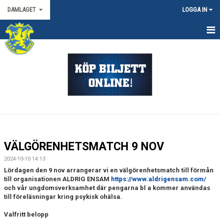
DAMLAGET
LOGGA IN
HEM
KALENDER
TRUPPEN
KONTAKT
MATCHER
VÄLGÖRENHETSMATCH 9 NOV
SPORTGRUPP DAM
2024-10-10 14:13
Lördagen den 9 nov arrangerar vi en välgörenhetsmatch till förmån
DAMALLSVENSKAN
till organisationen ALDRIG ENSAM
https://www.aldrigensam.com/
och vår ungdomsverksamhet där pengarna bl a kommer användas
till föreläsningar kring psykisk ohälsa.
SVENSKA CUPEN DAM
Valfritt belopp