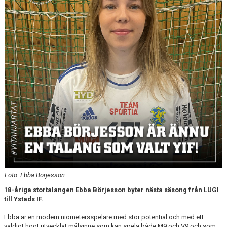
Foto: Ebba Börjesson
18-åriga stortalangen Ebba Börjesson byter nästa säsong från LUGI
till Ystads IF.
Ebba är en modern niometersspelare med stor potential och med ett
väldigt högt utvecklat målsinne som kan spela både M9 och V9 och som