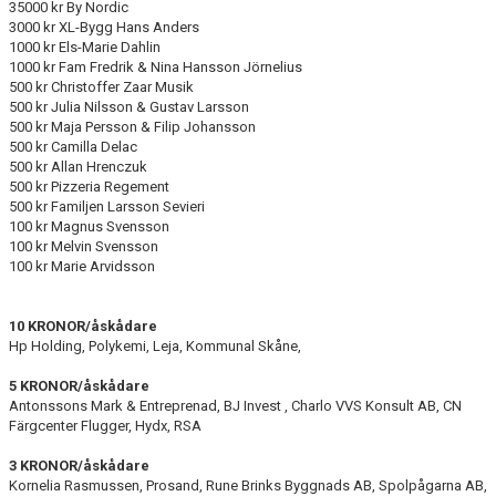
35000 kr By Nordic
3000 kr XL-Bygg Hans Anders
1000 kr Els-Marie Dahlin
1000 kr Fam Fredrik & Nina Hansson Jörnelius
500 kr Christoffer Zaar Musik
500 kr Julia Nilsson & Gustav Larsson
500 kr Maja Persson & Filip Johansson
500 kr Camilla Delac
500 kr Allan Hrenczuk
500 kr Pizzeria Regement
500 kr Familjen Larsson Sevieri
100 kr Magnus Svensson
100 kr Melvin Svensson
100 kr Marie Arvidsson
10 KRONOR/åskådare
Hp Holding, Polykemi, Leja, Kommunal Skåne,
5 KRONOR/åskådare
Antonssons Mark & Entreprenad, BJ Invest , Charlo VVS Konsult AB, CN
Färgcenter Flugger, Hydx, RSA
3 KRONOR/åskådare
Kornelia Rasmussen, Prosand, Rune Brinks Byggnads AB, Spolpågarna AB,