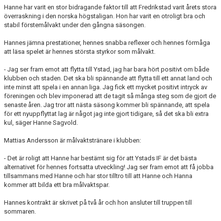
Hanne har varit en stor bidragande faktor till att Fredrikstad varit årets stora
överraskning i den norska högstaligan. Hon har varit en otroligt bra och
stabil förstemålvakt under den gångna säsongen.
Hannes jämna prestationer, hennes snabba reflexer och hennes förmåga
att läsa spelet är hennes största styrkor som målvakt.
- Jag ser fram emot att flytta till Ystad, jag har bara hört positivt om både
klubben och staden. Det ska bli spännande att flytta till ett annat land och
inte minst att spela i en annan liga. Jag fick ett mycket positivt intryck av
föreningen och blev imponerad att de tagit så många steg som de gjort de
senaste åren. Jag tror att nästa säsong kommer bli spännande, att spela
för ett nyuppflyttat lag är något jag inte gjort tidigare, så det ska bli extra
kul, säger Hanne Sagvold.
Mattias Andersson är målvaktstränare i klubben:
- Det är roligt att Hanne har bestämt sig för att Ystads IF är det bästa
alternativet för hennes fortsatta utveckling! Jag ser fram emot att få jobba
tillsammans med Hanne och har stor tilltro till att Hanne och Hanna
kommer att bilda ett bra målvaktspar.
Hannes kontrakt är skrivet på två år och hon ansluter till truppen till
sommaren.