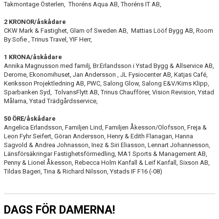
Takmontage Österlen, Thoréns Aqua AB, Thoréns IT AB,
2 KRONOR/åskådare
CKW Mark & Fastighet, Glam of Sweden AB, Mattias Lööf Bygg AB, Room
By Sofie , Trinus Travel, YIF Herr,
1 KRONA/åskådare
Annika Magnusson med familj, Br.Erlandsson i Ystad Bygg & Allservice AB,
Derome, Ekonomihuset, Jan Andersson , JL Fysiocenter AB, Katjas Café,
Keriksson Projektledning AB, PWC, Salong Glow, Salong E&V/Kims Klipp,
Sparbanken Syd, TolvansFlytt AB, Trinus Chaufförer, Vision Revision, Ystad
Målarna, Ystad Trädgårdsservice,
50 ÖRE/åskådare
Angelica Erlandsson, Familjen Lind, Familjen Åkesson/Olofsson, Freja &
Leon Fyhr Seifert, Göran Andersson, Henry & Edith Flanagan, Hanna
Sagvold & Andrea Johnasson, Inez & Siri Eliasson, Lennart Johannesson,
Länsförsäkringar Fastighetsförmedling, MA1 Sports & Management AB,
Penny & Lionel Åkesson, Rebecca Holm Kanfall & Leif Kanfall, Sixson AB,
Tildas Bageri, Tina & Richard Nilsson, Ystads IF F16 (-08)
DAGS FÖR DAMERNA!