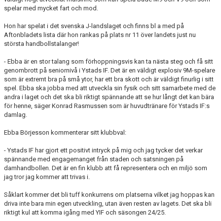
spelar med mycket fart och mod.
Hon har spelat i det svenska J-landslaget och finns bl a med på
Aftonbladets lista där hon rankas på plats nr 11 över landets just nu
största handbollstalanger!
- Ebba är en stor talang som förhoppningsvis kan ta nästa steg och få sitt
genombrott på seniornivå i Ystads IF. Det är en väldigt explosiv 9M-spelare
som är extremt bra på små ytor, har ett bra skott och är väldigt finurlig i sitt
spel. Ebba ska jobba med att utveckla sin fysik och sitt samarbete med de
andra i laget och det ska bli riktigt spännande att se hur långt det kan bära
för henne, säger Konrad Rasmussen som är huvudtränare för Ystads IF:s
damlag.
Ebba Börjesson kommenterar sitt klubbval:
- Ystads IF har gjort ett positivt intryck på mig och jag tycker det verkar
spännande med engagemanget från staden och satsningen på
damhandbollen. Det är en fin klubb att få representera och en miljö som
jag tror jag kommer att trivas i.
Såklart kommer det bli tuff konkurrens om platserna vilket jag hoppas kan
driva inte bara min egen utveckling, utan även resten av lagets. Det ska bli
riktigt kul att komma igång med YIF och säsongen 24/25.