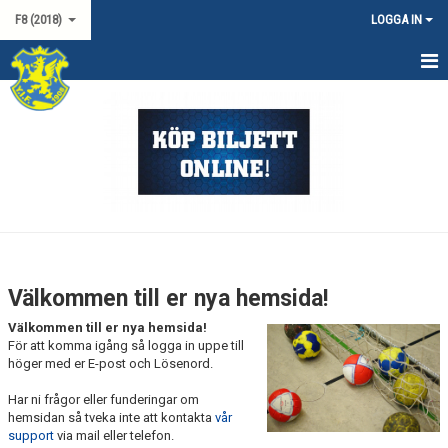
F8 (2018)
LOGGA IN
HEM
NYHETER
KALENDER
MATCHER
TRUPPEN
Välkommen till er nya hemsida!
BILDGALLERI
Välkommen till er nya hemsida!
För att komma igång så logga in uppe till
DOKUMENT
höger med er E-post och Lösenord.
Har ni frågor eller funderingar om
KONTAKT
hemsidan så tveka inte att kontakta
vår
support
via mail eller telefon.