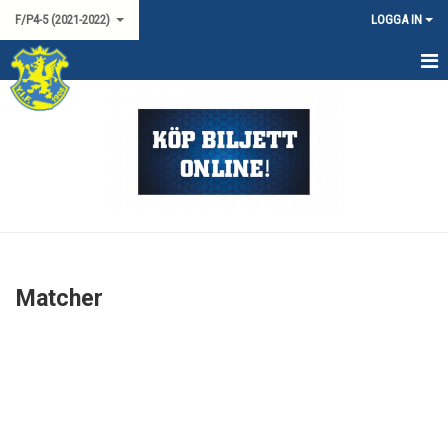
F/P4-5 (2021-2022)
LOGGA IN
HEM
NYHETER
KALENDER
MATCHER
TRUPPEN
Matcher
BILDGALLERI
DOKUMENT
KONTAKT