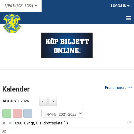
F/P4-5 (2021-2022)
LOGGA IN
HEM
NYHETER
KALENDER
MATCHER
TRUPPEN
Kalender
Prenumerera >>
BILDGALLERI
AUGUSTI 2026
DOKUMENT
KONTAKT
v.31
01
10:00
Övrigt, Öja Idrottsplats
(..)
02