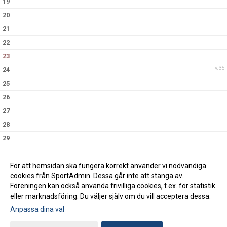
19
20
21
22
23
v.35
24
25
26
27
28
29
30
v.36
31
För att hemsidan ska fungera korrekt använder vi nödvändiga
cookies från SportAdmin. Dessa går inte att stänga av.
Föreningen kan också använda frivilliga cookies, t.ex. för statistik
eller marknadsföring. Du väljer själv om du vill acceptera dessa.
Anpassa dina val
Cookie-inställningar
Gå till Webbversion