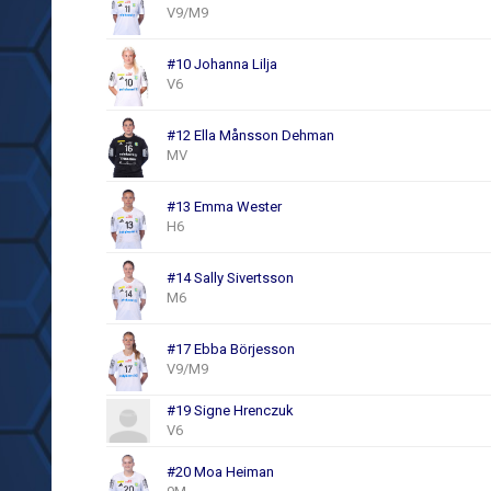
V9/M9
#10 Johanna Lilja
V6
#12 Ella Månsson Dehman
MV
#13 Emma Wester
H6
#14 Sally Sivertsson
M6
#17 Ebba Börjesson
V9/M9
#19 Signe Hrenczuk
V6
#20 Moa Heiman