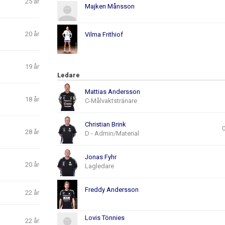
25 år
Majken Månsson
20 år
Vilma Frithiof
19 år
Ledare
Mattias Andersson
18 år
C-Målvaktstränare
Christian Brink
28 år
D - Admin/Material
Jonas Fyhr
20 år
Lagledare
Freddy Andersson
22 år
Lovis Tönnies
22 år