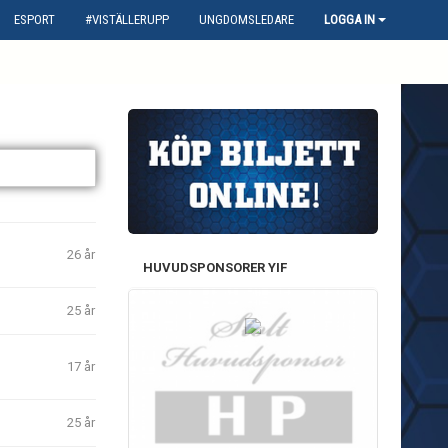
ESPORT
#VISTÄLLERUPP
UNGDOMSLEDARE
LOGGA IN
26 år
HUVUDSPONSORER YIF
25 år
17 år
25 år