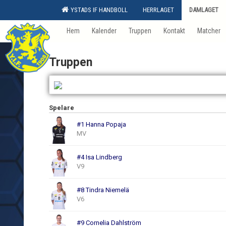
YSTADS IF HANDBOLL
HERRLAGET
DAMLAGET
Hem
Kalender
Truppen
Kontakt
Matcher
Truppen
Spelare
#1 Hanna Popaja
MV
#4 Isa Lindberg
V9
#8 Tindra Niemelä
V6
#9 Cornelia Dahlström