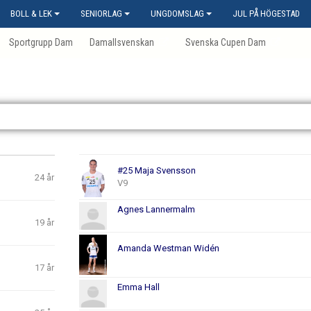
BOLL & LEK
SENIORLAG
UNGDOMSLAG
JUL PÅ HÖGESTAD
Sportgrupp Dam
Damallsvenskan
Svenska Cupen Dam
#25 Maja Svensson
24 år
V9
Agnes Lannermalm
19 år
Amanda Westman Widén
17 år
Emma Hall