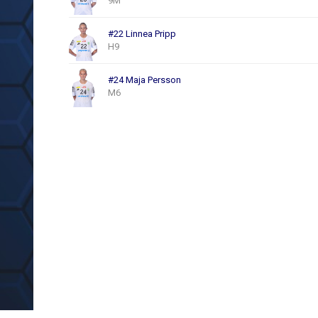
9M
#22 Linnea Pripp
H9
#24 Maja Persson
M6