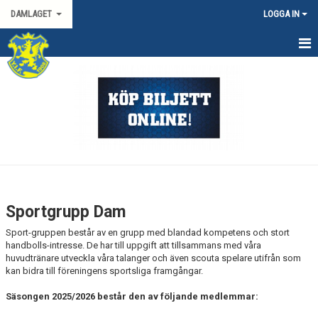
DAMLAGET
LOGGA IN
HEM
KALENDER
TRUPPEN
KONTAKT
MATCHER
Sportgrupp Dam
SPORTGRUPP DAM
Sport-gruppen består av en grupp med blandad kompetens och stort
handbolls-intresse. De har till uppgift att tillsammans med våra
DAMALLSVENSKAN
huvudtränare utveckla våra talanger och även scouta spelare utifrån som
kan bidra till föreningens sportsliga framgångar.
SVENSKA CUPEN DAM
Säsongen 2025/2026 består den av följande medlemmar: