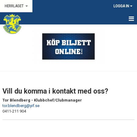
HERRLAGET
LOGGA IN
HEM
KALENDER
TRUPPEN
KONTAKT
MATCHER
Vill du komma i kontakt med oss?
SPORTGRUPP HERR
Tor Blendberg - Klubbchef/Clubmanager
tor.blendberg@yif.se
HANDBOLLSLIGAN HERR
0411-211 904
SVENSKA CUPEN HERR