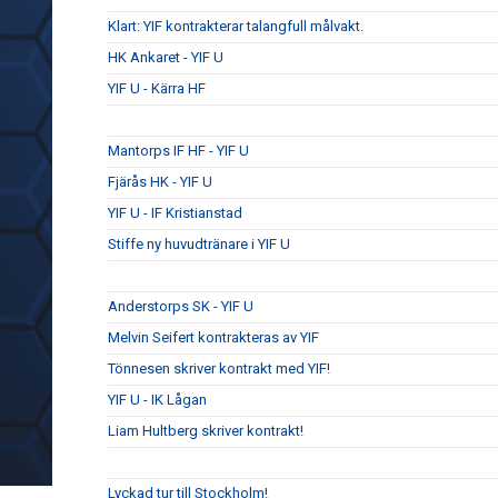
Klart: YIF kontrakterar talangfull målvakt.
HK Ankaret - YIF U
YIF U - Kärra HF
Mantorps IF HF - YIF U
Fjärås HK - YIF U
YIF U - IF Kristianstad
Stiffe ny huvudtränare i YIF U
Anderstorps SK - YIF U
Melvin Seifert kontrakteras av YIF
Tönnesen skriver kontrakt med YIF!
YIF U - IK Lågan
Liam Hultberg skriver kontrakt!
Lyckad tur till Stockholm!