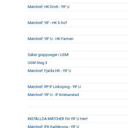
Matchref: HK Drott - YIF U
Matchref: YIF - HK S-hof
Matchref: YIF U - HK Farmen
Säker gruppseger i USM!
USM Steg 3
Matchref: Fjärås HK - YIF U
Matchref: RP IF Linköping - YIF U
Matchref: YIF U - IF Kristianstad
INSTÄLLDA MATCHER för YIF U Herr!
Matchref: IFK Karlskrona - YIF U