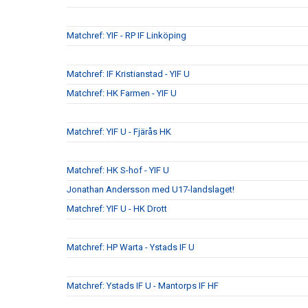
Matchref: YIF - RP IF Linköping
Matchref: IF Kristianstad - YIF U
Matchref: HK Farmen - YIF U
Matchref: YIF U - Fjärås HK
Matchref: HK S-hof - YIF U
Jonathan Andersson med U17-landslaget!
Matchref: YIF U - HK Drott
Matchref: HP Warta - Ystads IF U
Matchref: Ystads IF U - Mantorps IF HF