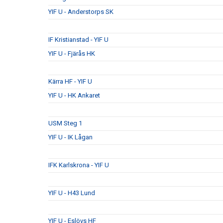
YIF U - Anderstorps SK
IF Kristianstad - YIF U
YIF U - Fjärås HK
Kärra HF - YIF U
YIF U - HK Ankaret
USM Steg 1
YIF U - IK Lågan
IFK Karlskrona - YIF U
YIF U - H43 Lund
YIF U - Eslövs HF