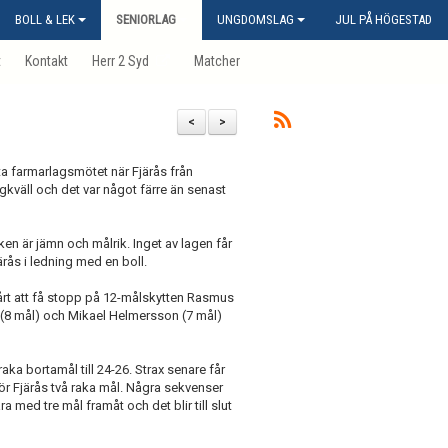
BOLL & LEK
SENIORLAG
UNGDOMSLAG
JUL PÅ HÖGESTAD
t
Kontakt
Herr 2 Syd
Matcher
<
>
sta farmarlagsmötet när Fjärås från
kväll och det var något färre än senast
ken är jämn och målrik. Inget av lagen får
järås i ledning med en boll.
årt att få stopp på 12-målskytten Rasmus
(8 mål) och Mikael Helmersson (7 mål)
raka bortamål till 24-26. Strax senare får
 gör Fjärås två raka mål. Några sekvenser
a med tre mål framåt och det blir till slut