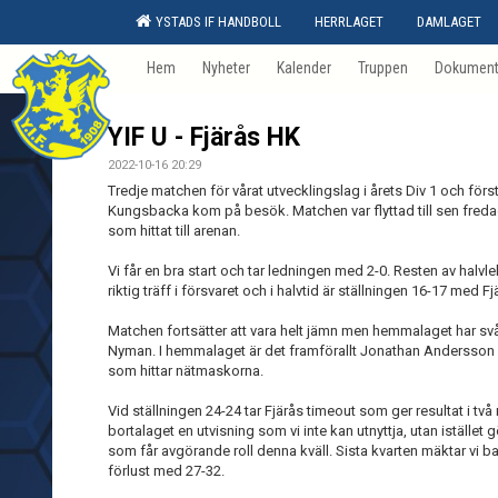
YSTADS IF HANDBOLL
HERRLAGET
DAMLAGET
Hem
Nyheter
Kalender
Truppen
Dokumen
YIF U - Fjärås HK
2022-10-16 20:29
Tredje matchen för vårat utvecklingslag i årets Div 1 och för
Kungsbacka kom på besök. Matchen var flyttad till sen fredag
som hittat till arenan.
Vi får en bra start och tar ledningen med 2-0. Resten av halvle
riktig träff i försvaret och i halvtid är ställningen 16-17 med F
Matchen fortsätter att vara helt jämn men hemmalaget har sv
Nyman. I hemmalaget är det framförallt Jonathan Andersson 
som hittar nätmaskorna.
Vid ställningen 24-24 tar Fjärås timeout som ger resultat i två 
bortalaget en utvisning som vi inte kan utnyttja, utan istället
som får avgörande roll denna kväll. Sista kvarten mäktar vi bar
förlust med 27-32.