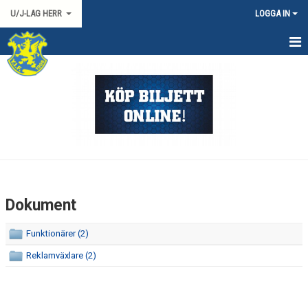
U/J-LAG HERR
LOGGA IN
HEM
NYHETER
KALENDER
TRUPPEN
DOKUMENT
Dokument
KONTAKT
Funktionärer (2)
HERR 2 SYD
Reklamväxlare (2)
MATCHER