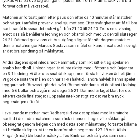
lyckas vi få ett övertag och går till paus med 13-11. Främst tack vare bra
försvar och målvaktsspel.
Matchen är fortsatt jämn efter paus och efter ca 40 minuter står matchen
och väger. I anfallet provar vi spel sju mot sex. Efter svårigheter att få till bra
spel framåt lossnar det och vi går
från 21-20
till 24-20. Trots en utvisning
emot oss så behåller vi ledningen och ökar till och med ut den till slutseger
26-21. Därmed ger vi oss ett bra utgångsläge inför söndagens matcher. I
denna matchen gör Marcus Gustavsson i målet en kanoninsats och i övrigt
är det bra spridning på målskyttet.
Andra dagens spel inleds mot Hammarby som likt sitt elitlag spelar en
snabb handboll. I inledningen är vi inte riktigt med i fötterna och Bajen tar
en 3-1 ledning. Vi äter oss snabbt ikapp, men första halvleken är helt jämn.
Vi gör de sista tre målen och har 11-9 i halvtid. I andra halvlek känns spelet
tryggare och försvaret gör det svårt för motståndarna. Vi är oftast i ledning
med 5-6 bollar och avgår med seger 26-21. Därmed är laget klart för det
eftertraktade finalsteget i Uppsala! Inte konstigt att det var bra tryck i
segersången efteråt.
I avslutande matchen mot Redbergslid var det spelare med lite mindre
speltid i de andra matcherna som fick chansen. Laget ville såklart gå
obesegrat genom helgen och med detta som målsättning fortsatte killarna
att behålla skärpan. Vi tar en komfortabel seger med 27-18 och Albin
Fingal (6 mål) blir bäste målskytt. Teo Brink var också lyckosam i sina