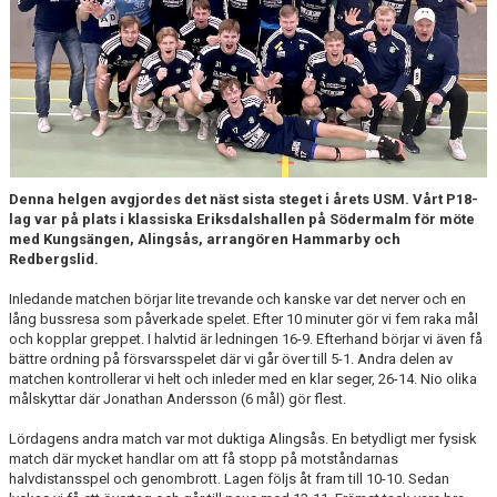
Denna helgen avgjordes det näst sista steget i årets USM. Vårt P18-
lag var på plats i klassiska Eriksdalshallen på Södermalm för möte
med Kungsängen, Alingsås, arrangören Hammarby och
Redbergslid.
Inledande matchen börjar lite trevande och kanske var det nerver och en
lång bussresa som påverkade spelet. Efter 10 minuter gör vi fem raka mål
och kopplar greppet. I halvtid är ledningen 16-9. Efterhand börjar vi även få
bättre ordning på försvarsspelet där vi går över
till 5-1
. Andra delen av
matchen kontrollerar vi helt och inleder med en klar seger, 26-14. Nio olika
målskyttar där Jonathan Andersson (6 mål) gör flest.
Lördagens andra match var mot duktiga Alingsås. En betydligt mer fysisk
match där mycket handlar om att få stopp på motståndarnas
halvdistansspel och genombrott. Lagen följs åt fram
till 10-10
. Sedan