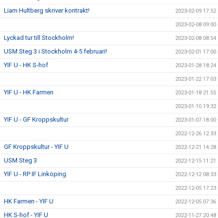
Liam Hultberg skriver kontrakt!
2023-02-09 17:52
2023-02-08 09:00
Lyckad tur till Stockholm!
2023-02-08 08:54
USM Steg 3 i Stockholm 4-5 februari!
2023-02-01 17:00
YIF U - HK S-hof
2023-01-28 18:24
2023-01-22 17:03
YIF U - HK Farmen
2023-01-18 21:55
2023-01-10 19:32
YIF U - GF Kroppskultur
2023-01-07 18:00
2022-12-26 12:33
GF Kroppskultur - YIF U
2022-12-21 14:28
USM Steg 3
2022-12-15 11:21
YIF U - RP IF Linköping
2022-12-12 08:33
2022-12-05 17:23
HK Farmen - YIF U
2022-12-05 07:36
HK S-hof - YIF U
2022-11-27 20:48