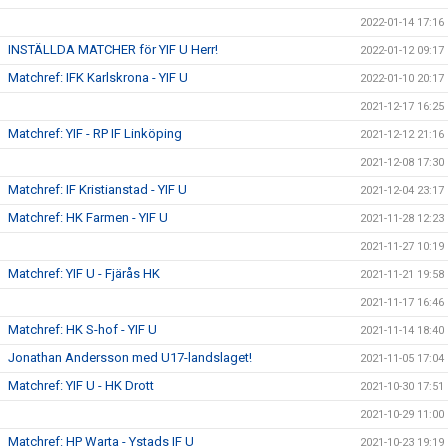
2022-01-14 17:16
INSTÄLLDA MATCHER för YIF U Herr!
2022-01-12 09:17
Matchref: IFK Karlskrona - YIF U
2022-01-10 20:17
2021-12-17 16:25
Matchref: YIF - RP IF Linköping
2021-12-12 21:16
2021-12-08 17:30
Matchref: IF Kristianstad - YIF U
2021-12-04 23:17
Matchref: HK Farmen - YIF U
2021-11-28 12:23
2021-11-27 10:19
Matchref: YIF U - Fjärås HK
2021-11-21 19:58
2021-11-17 16:46
Matchref: HK S-hof - YIF U
2021-11-14 18:40
Jonathan Andersson med U17-landslaget!
2021-11-05 17:04
Matchref: YIF U - HK Drott
2021-10-30 17:51
2021-10-29 11:00
Matchref: HP Warta - Ystads IF U
2021-10-23 19:19