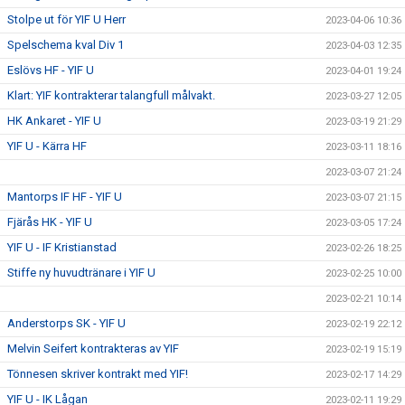
Stolpe ut för YIF U Herr
2023-04-06 10:36
Spelschema kval Div 1
2023-04-03 12:35
Eslövs HF - YIF U
2023-04-01 19:24
Klart: YIF kontrakterar talangfull målvakt.
2023-03-27 12:05
HK Ankaret - YIF U
2023-03-19 21:29
YIF U - Kärra HF
2023-03-11 18:16
2023-03-07 21:24
Mantorps IF HF - YIF U
2023-03-07 21:15
Fjärås HK - YIF U
2023-03-05 17:24
YIF U - IF Kristianstad
2023-02-26 18:25
Stiffe ny huvudtränare i YIF U
2023-02-25 10:00
2023-02-21 10:14
Anderstorps SK - YIF U
2023-02-19 22:12
Melvin Seifert kontrakteras av YIF
2023-02-19 15:19
Tönnesen skriver kontrakt med YIF!
2023-02-17 14:29
YIF U - IK Lågan
2023-02-11 19:29