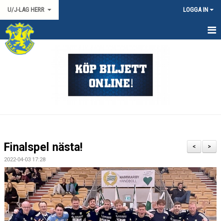
U/J-LAG HERR
LOGGA IN
HEM
NYHETER
KALENDER
TRUPPEN
DOKUMENT
Finalspel nästa!
<
>
KONTAKT
2022-04-03 17:28
HERR 2 SYD
MATCHER