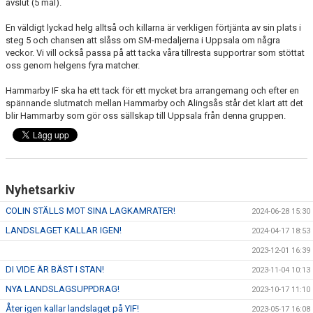
avslut (5 mål).
En väldigt lyckad helg alltså och killarna är verkligen förtjänta av sin plats i
steg 5 och chansen att slåss om SM-medaljerna i Uppsala om några
veckor. Vi vill också passa på att tacka våra tillresta supportrar som stöttat
oss genom helgens fyra matcher.
Hammarby IF ska ha ett tack för ett mycket bra arrangemang och efter en
spännande slutmatch mellan Hammarby och Alingsås står det klart att det
blir Hammarby som gör oss sällskap till Uppsala från denna gruppen.
Nyhetsarkiv
COLIN STÄLLS MOT SINA LAGKAMRATER!
2024-06-28 15:30
LANDSLAGET KALLAR IGEN!
2024-04-17 18:53
2023-12-01 16:39
DI VIDE ÄR BÄST I STAN!
2023-11-04 10:13
NYA LANDSLAGSUPPDRAG!
2023-10-17 11:10
Åter igen kallar landslaget på YIF!
2023-05-17 16:08