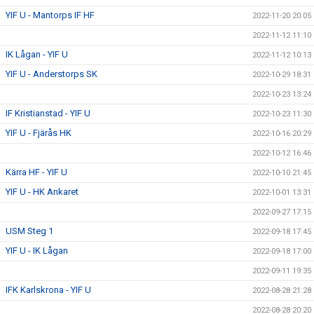
YIF U - Mantorps IF HF
2022-11-20 20:05
2022-11-12 11:10
IK Lågan - YIF U
2022-11-12 10:13
YIF U - Anderstorps SK
2022-10-29 18:31
2022-10-23 13:24
IF Kristianstad - YIF U
2022-10-23 11:30
YIF U - Fjärås HK
2022-10-16 20:29
2022-10-12 16:46
Kärra HF - YIF U
2022-10-10 21:45
YIF U - HK Ankaret
2022-10-01 13:31
2022-09-27 17:15
USM Steg 1
2022-09-18 17:45
YIF U - IK Lågan
2022-09-18 17:00
2022-09-11 19:35
IFK Karlskrona - YIF U
2022-08-28 21:28
2022-08-28 20:20