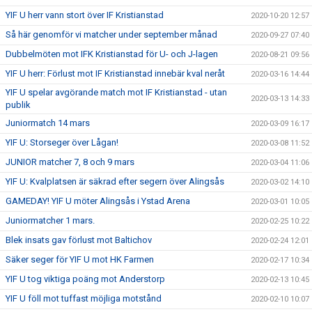
YIF U herr vann stort över IF Kristianstad
2020-10-20 12:57
Så här genomför vi matcher under september månad
2020-09-27 07:40
Dubbelmöten mot IFK Kristianstad för U- och J-lagen
2020-08-21 09:56
YIF U herr: Förlust mot IF Kristianstad innebär kval neråt
2020-03-16 14:44
YIF U spelar avgörande match mot IF Kristianstad - utan
2020-03-13 14:33
publik
Juniormatch 14 mars
2020-03-09 16:17
YIF U: Storseger över Lågan!
2020-03-08 11:52
JUNIOR matcher 7, 8 och 9 mars
2020-03-04 11:06
YIF U: Kvalplatsen är säkrad efter segern över Alingsås
2020-03-02 14:10
GAMEDAY! YIF U möter Alingsås i Ystad Arena
2020-03-01 10:05
Juniormatcher 1 mars.
2020-02-25 10:22
Blek insats gav förlust mot Baltichov
2020-02-24 12:01
Säker seger för YIF U mot HK Farmen
2020-02-17 10:34
YIF U tog viktiga poäng mot Anderstorp
2020-02-13 10:45
YIF U föll mot tuffast möjliga motstånd
2020-02-10 10:07