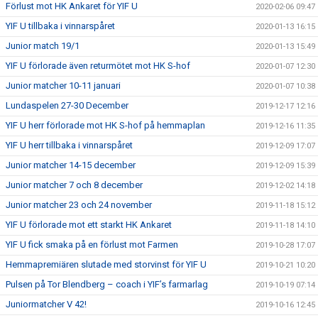
Förlust mot HK Ankaret för YIF U
2020-02-06 09:47
YIF U tillbaka i vinnarspåret
2020-01-13 16:15
Junior match 19/1
2020-01-13 15:49
YIF U förlorade även returmötet mot HK S-hof
2020-01-07 12:30
Junior matcher 10-11 januari
2020-01-07 10:38
Lundaspelen 27-30 December
2019-12-17 12:16
YIF U herr förlorade mot HK S-hof på hemmaplan
2019-12-16 11:35
YIF U herr tillbaka i vinnarspåret
2019-12-09 17:07
Junior matcher 14-15 december
2019-12-09 15:39
Junior matcher 7 och 8 december
2019-12-02 14:18
Junior matcher 23 och 24 november
2019-11-18 15:12
YIF U förlorade mot ett starkt HK Ankaret
2019-11-18 14:10
YIF U fick smaka på en förlust mot Farmen
2019-10-28 17:07
Hemmapremiären slutade med storvinst för YIF U
2019-10-21 10:20
Pulsen på Tor Blendberg – coach i YIF’s farmarlag
2019-10-19 07:14
Juniormatcher V 42!
2019-10-16 12:45