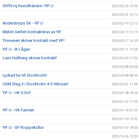
Stiffe ny huvudtränare i YIF U
2023-02-25 10:00
2023-02-21 10:14
Anderstorps SK - YIF U
2023-02-19 22:12
Melvin Seifert kontrakteras av YIF
2023-02-19 15:19
Tönnesen skriver kontrakt med YIF!
2023-02-17 14:29
YIF U - IK Lågan
2023-02-11 19:29
Liam Hultberg skriver kontrakt!
2023-02-09 17:52
2023-02-08 09:00
Lyckad tur till Stockholm!
2023-02-08 08:54
USM Steg 3 i Stockholm 4-5 februari!
2023-02-01 17:00
YIF U - HK S-hof
2023-01-28 18:24
2023-01-22 17:03
YIF U - HK Farmen
2023-01-18 21:55
2023-01-10 19:32
YIF U - GF Kroppskultur
2023-01-07 18:00
2022-12-26 12:33