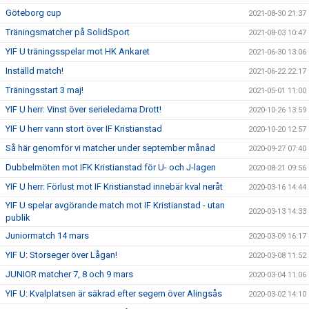
Göteborg cup
2021-08-30 21:37
Träningsmatcher på SolidSport
2021-08-03 10:47
YIF U träningsspelar mot HK Ankaret
2021-06-30 13:06
Inställd match!
2021-06-22 22:17
Träningsstart 3 maj!
2021-05-01 11:00
YIF U herr: Vinst över serieledarna Drott!
2020-10-26 13:59
YIF U herr vann stort över IF Kristianstad
2020-10-20 12:57
Så här genomför vi matcher under september månad
2020-09-27 07:40
Dubbelmöten mot IFK Kristianstad för U- och J-lagen
2020-08-21 09:56
YIF U herr: Förlust mot IF Kristianstad innebär kval neråt
2020-03-16 14:44
YIF U spelar avgörande match mot IF Kristianstad - utan
2020-03-13 14:33
publik
Juniormatch 14 mars
2020-03-09 16:17
YIF U: Storseger över Lågan!
2020-03-08 11:52
JUNIOR matcher 7, 8 och 9 mars
2020-03-04 11:06
YIF U: Kvalplatsen är säkrad efter segern över Alingsås
2020-03-02 14:10