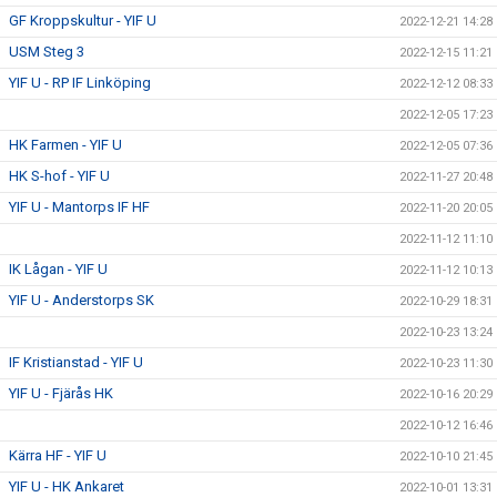
GF Kroppskultur - YIF U
2022-12-21 14:28
USM Steg 3
2022-12-15 11:21
YIF U - RP IF Linköping
2022-12-12 08:33
2022-12-05 17:23
HK Farmen - YIF U
2022-12-05 07:36
HK S-hof - YIF U
2022-11-27 20:48
YIF U - Mantorps IF HF
2022-11-20 20:05
2022-11-12 11:10
IK Lågan - YIF U
2022-11-12 10:13
YIF U - Anderstorps SK
2022-10-29 18:31
2022-10-23 13:24
IF Kristianstad - YIF U
2022-10-23 11:30
YIF U - Fjärås HK
2022-10-16 20:29
2022-10-12 16:46
Kärra HF - YIF U
2022-10-10 21:45
YIF U - HK Ankaret
2022-10-01 13:31