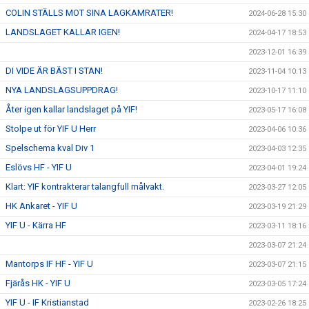
COLIN STÄLLS MOT SINA LAGKAMRATER!
2024-06-28 15:30
LANDSLAGET KALLAR IGEN!
2024-04-17 18:53
2023-12-01 16:39
DI VIDE ÄR BÄST I STAN!
2023-11-04 10:13
NYA LANDSLAGSUPPDRAG!
2023-10-17 11:10
Åter igen kallar landslaget på YIF!
2023-05-17 16:08
Stolpe ut för YIF U Herr
2023-04-06 10:36
Spelschema kval Div 1
2023-04-03 12:35
Eslövs HF - YIF U
2023-04-01 19:24
Klart: YIF kontrakterar talangfull målvakt.
2023-03-27 12:05
HK Ankaret - YIF U
2023-03-19 21:29
YIF U - Kärra HF
2023-03-11 18:16
2023-03-07 21:24
Mantorps IF HF - YIF U
2023-03-07 21:15
Fjärås HK - YIF U
2023-03-05 17:24
YIF U - IF Kristianstad
2023-02-26 18:25