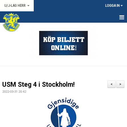
U/J-LAG HERR
LOGGA IN
HEM
NYHETER
KALENDER
TRUPPEN
DOKUMENT
USM Steg 4 i Stockholm!
<
>
KONTAKT
2022-03-31 20:42
HERR 2 SYD
MATCHER