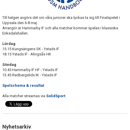
Till helgen avgörs det om våra juniorer ska lyckas ta sig till Finalspelet i
Uppsala den 6-8 maj.
Arrangör är Hammarby IF och alla matcher kommer spelas i klassiska
Eriksdalshallen.
Lördag
15.15 Kungsängens SK - Ystads IF
18.15 Ystads IF - Alingsås HK
Söndag
10.45 Hammarby IF HF - Ystads IF
13.45 Redbergslids IK - Ystads IF
Spelschema & resultat
Alla matcher streamas via
SolidSport
Nyhetsarkiv