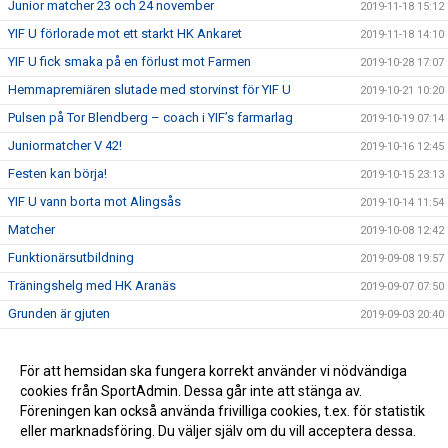
Junior matcher 23 och 24 november
2019-11-18 15:12
YIF U förlorade mot ett starkt HK Ankaret
2019-11-18 14:10
YIF U fick smaka på en förlust mot Farmen
2019-10-28 17:07
Hemmapremiären slutade med storvinst för YIF U
2019-10-21 10:20
Pulsen på Tor Blendberg – coach i YIF’s farmarlag
2019-10-19 07:14
Juniormatcher V 42!
2019-10-16 12:45
Festen kan börja!
2019-10-15 23:13
YIF U vann borta mot Alingsås
2019-10-14 11:54
Matcher
2019-10-08 12:42
Funktionärsutbildning
2019-09-08 19:57
Träningshelg med HK Aranäs
2019-09-07 07:50
Grunden är gjuten
2019-09-03 20:40
Vi sänder live
2019-08-25 12:57
Eslöv kom på besök
För att hemsidan ska fungera korrekt använder vi nödvändiga
2019-08-25 12:52
cookies från SportAdmin. Dessa går inte att stänga av.
Vi är igång!
2019-08-25 12:38
Föreningen kan också använda frivilliga cookies, t.ex. för statistik
eller marknadsföring. Du väljer själv om du vill acceptera dessa.