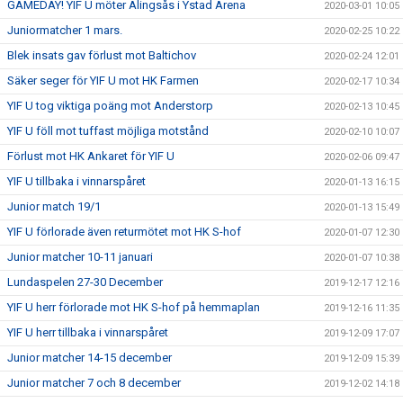
GAMEDAY! YIF U möter Alingsås i Ystad Arena
2020-03-01 10:05
Juniormatcher 1 mars.
2020-02-25 10:22
Blek insats gav förlust mot Baltichov
2020-02-24 12:01
Säker seger för YIF U mot HK Farmen
2020-02-17 10:34
YIF U tog viktiga poäng mot Anderstorp
2020-02-13 10:45
YIF U föll mot tuffast möjliga motstånd
2020-02-10 10:07
Förlust mot HK Ankaret för YIF U
2020-02-06 09:47
YIF U tillbaka i vinnarspåret
2020-01-13 16:15
Junior match 19/1
2020-01-13 15:49
YIF U förlorade även returmötet mot HK S-hof
2020-01-07 12:30
Junior matcher 10-11 januari
2020-01-07 10:38
Lundaspelen 27-30 December
2019-12-17 12:16
YIF U herr förlorade mot HK S-hof på hemmaplan
2019-12-16 11:35
YIF U herr tillbaka i vinnarspåret
2019-12-09 17:07
Junior matcher 14-15 december
2019-12-09 15:39
Junior matcher 7 och 8 december
2019-12-02 14:18