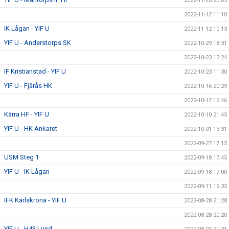
2022-11-20 20:05
2022-11-12 11:10
IK Lågan - YIF U
2022-11-12 10:13
YIF U - Anderstorps SK
2022-10-29 18:31
2022-10-23 13:24
IF Kristianstad - YIF U
2022-10-23 11:30
YIF U - Fjärås HK
2022-10-16 20:29
2022-10-12 16:46
Kärra HF - YIF U
2022-10-10 21:45
YIF U - HK Ankaret
2022-10-01 13:31
2022-09-27 17:15
USM Steg 1
2022-09-18 17:45
YIF U - IK Lågan
2022-09-18 17:00
2022-09-11 19:35
IFK Karlskrona - YIF U
2022-08-28 21:28
2022-08-28 20:20
YIF U - H43 Lund