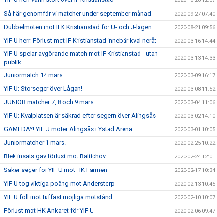
2020-10-20 12:57
Så här genomför vi matcher under september månad
2020-09-27 07:40
Dubbelmöten mot IFK Kristianstad för U- och J-lagen
2020-08-21 09:56
YIF U herr: Förlust mot IF Kristianstad innebär kval neråt
2020-03-16 14:44
YIF U spelar avgörande match mot IF Kristianstad - utan
2020-03-13 14:33
publik
Juniormatch 14 mars
2020-03-09 16:17
YIF U: Storseger över Lågan!
2020-03-08 11:52
JUNIOR matcher 7, 8 och 9 mars
2020-03-04 11:06
YIF U: Kvalplatsen är säkrad efter segern över Alingsås
2020-03-02 14:10
GAMEDAY! YIF U möter Alingsås i Ystad Arena
2020-03-01 10:05
Juniormatcher 1 mars.
2020-02-25 10:22
Blek insats gav förlust mot Baltichov
2020-02-24 12:01
Säker seger för YIF U mot HK Farmen
2020-02-17 10:34
YIF U tog viktiga poäng mot Anderstorp
2020-02-13 10:45
YIF U föll mot tuffast möjliga motstånd
2020-02-10 10:07
Förlust mot HK Ankaret för YIF U
2020-02-06 09:47