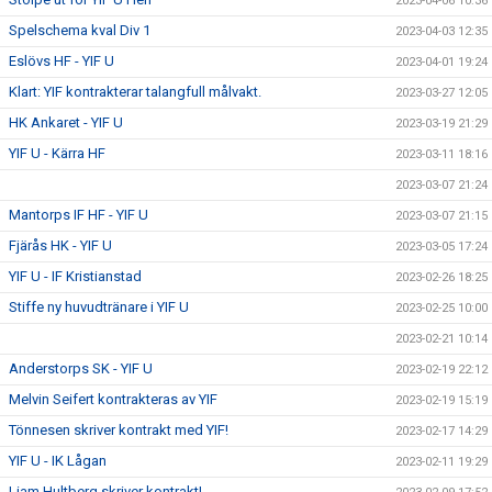
2023-04-06 10:36
Spelschema kval Div 1
2023-04-03 12:35
Eslövs HF - YIF U
2023-04-01 19:24
Klart: YIF kontrakterar talangfull målvakt.
2023-03-27 12:05
HK Ankaret - YIF U
2023-03-19 21:29
YIF U - Kärra HF
2023-03-11 18:16
2023-03-07 21:24
Mantorps IF HF - YIF U
2023-03-07 21:15
Fjärås HK - YIF U
2023-03-05 17:24
YIF U - IF Kristianstad
2023-02-26 18:25
Stiffe ny huvudtränare i YIF U
2023-02-25 10:00
2023-02-21 10:14
Anderstorps SK - YIF U
2023-02-19 22:12
Melvin Seifert kontrakteras av YIF
2023-02-19 15:19
Tönnesen skriver kontrakt med YIF!
2023-02-17 14:29
YIF U - IK Lågan
2023-02-11 19:29
Liam Hultberg skriver kontrakt!