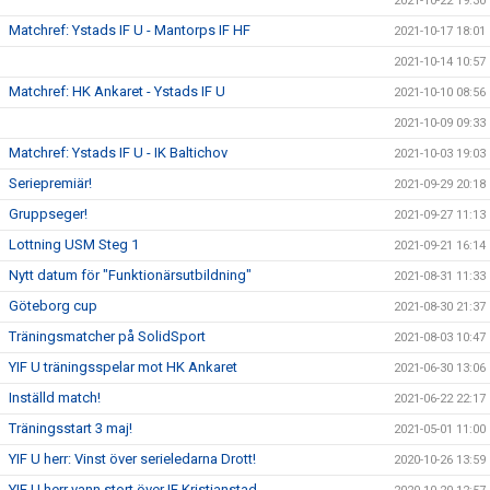
2021-10-22 19:30
Matchref: Ystads IF U - Mantorps IF HF
2021-10-17 18:01
2021-10-14 10:57
Matchref: HK Ankaret - Ystads IF U
2021-10-10 08:56
2021-10-09 09:33
Matchref: Ystads IF U - IK Baltichov
2021-10-03 19:03
Seriepremiär!
2021-09-29 20:18
Gruppseger!
2021-09-27 11:13
Lottning USM Steg 1
2021-09-21 16:14
Nytt datum för "Funktionärsutbildning"
2021-08-31 11:33
Göteborg cup
2021-08-30 21:37
Träningsmatcher på SolidSport
2021-08-03 10:47
YIF U träningsspelar mot HK Ankaret
2021-06-30 13:06
Inställd match!
2021-06-22 22:17
Träningsstart 3 maj!
2021-05-01 11:00
YIF U herr: Vinst över serieledarna Drott!
2020-10-26 13:59
YIF U herr vann stort över IF Kristianstad