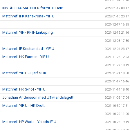
2022-01-14 17:16
INSTÄLLDA MATCHER för YIF U Herr!
2022-01-12 09:17
Matchref: IFK Karlskrona - YIF U
2022-01-10 20:17
2021-12-17 16:25
Matchref: YIF - RP IF Linköping
2021-12-12 21:16
2021-12-08 17:30
Matchref: IF Kristianstad - YIF U
2021-12-04 23:17
Matchref: HK Farmen - YIF U
2021-11-28 12:23
2021-11-27 10:19
Matchref: YIF U - Fjärås HK
2021-11-21 19:58
2021-11-17 16:46
Matchref: HK S-hof - YIF U
2021-11-14 18:40
Jonathan Andersson med U17-landslaget!
2021-11-05 17:04
Matchref: YIF U - HK Drott
2021-10-30 17:51
2021-10-29 11:00
Matchref: HP Warta - Ystads IF U
2021-10-23 19:19