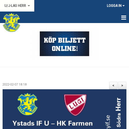
U/J-LAG HERR
LOGGA IN
HEM
NYHETER
KALENDER
TRUPPEN
DOKUMENT
2022-02-07 18:18
<
>
KONTAKT
HERR 2 SYD
MATCHER