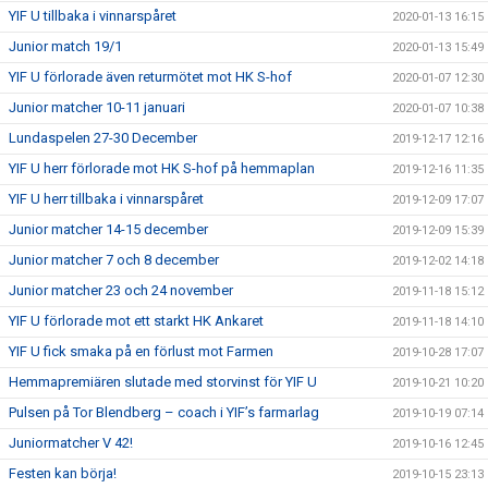
YIF U tillbaka i vinnarspåret
2020-01-13 16:15
Junior match 19/1
2020-01-13 15:49
YIF U förlorade även returmötet mot HK S-hof
2020-01-07 12:30
Junior matcher 10-11 januari
2020-01-07 10:38
Lundaspelen 27-30 December
2019-12-17 12:16
YIF U herr förlorade mot HK S-hof på hemmaplan
2019-12-16 11:35
YIF U herr tillbaka i vinnarspåret
2019-12-09 17:07
Junior matcher 14-15 december
2019-12-09 15:39
Junior matcher 7 och 8 december
2019-12-02 14:18
Junior matcher 23 och 24 november
2019-11-18 15:12
YIF U förlorade mot ett starkt HK Ankaret
2019-11-18 14:10
YIF U fick smaka på en förlust mot Farmen
2019-10-28 17:07
Hemmapremiären slutade med storvinst för YIF U
2019-10-21 10:20
Pulsen på Tor Blendberg – coach i YIF’s farmarlag
2019-10-19 07:14
Juniormatcher V 42!
2019-10-16 12:45
Festen kan börja!
2019-10-15 23:13