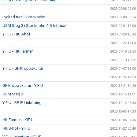
2023-02-09 17:52
2023-02-08 09:00
Lyckad tur till Stockholm!
2023-02-08 08:54
USM Steg 3 i Stockholm 4-5 februari!
2023-02-01 17:00
YIF U - HK S-hof
2023-01-28 18:24
2023-01-22 17:03
YIF U - HK Farmen
2023-01-18 21:55
2023-01-10 19:32
YIF U - GF Kroppskultur
2023-01-07 18:00
2022-12-26 12:33
GF Kroppskultur - YIF U
2022-12-21 14:28
USM Steg 3
2022-12-15 11:21
YIF U - RP IF Linköping
2022-12-12 08:33
2022-12-05 17:23
HK Farmen - YIF U
2022-12-05 07:36
HK S-hof - YIF U
2022-11-27 20:48
YIF U - Mantorps IF HF