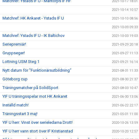
Matchref: Ystads IF U - Mantorps IF HF
2021-10-17 18:01
2021-10-14 10:57
Matchref: HK Ankaret - Ystads IF U
2021-10-10 08:56
2021-10-09 09:33
Matchref: Ystads IF U - IK Baltichov
2021-10-03 19:03
Seriepremiär!
2021-09-29 20:18
Gruppseger!
2021-09-27 11:13
Lottning USM Steg 1
2021-09-21 16:14
Nytt datum för "Funktionärsutbildning"
2021-08-31 11:33
Göteborg cup
2021-08-30 21:37
Träningsmatcher på SolidSport
2021-08-03 10:47
YIF U träningsspelar mot HK Ankaret
2021-06-30 13:06
Inställd match!
2021-06-22 22:17
Träningsstart 3 maj!
2021-05-01 11:00
YIF U herr: Vinst över serieledarna Drott!
2020-10-26 13:59
YIF U herr vann stort över IF Kristianstad
2020-10-20 12:57