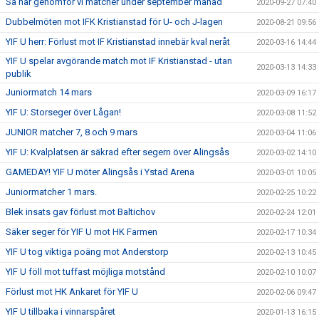
Så här genomför vi matcher under september månad
2020-09-27 07:40
Dubbelmöten mot IFK Kristianstad för U- och J-lagen
2020-08-21 09:56
YIF U herr: Förlust mot IF Kristianstad innebär kval neråt
2020-03-16 14:44
YIF U spelar avgörande match mot IF Kristianstad - utan
2020-03-13 14:33
publik
Juniormatch 14 mars
2020-03-09 16:17
YIF U: Storseger över Lågan!
2020-03-08 11:52
JUNIOR matcher 7, 8 och 9 mars
2020-03-04 11:06
YIF U: Kvalplatsen är säkrad efter segern över Alingsås
2020-03-02 14:10
GAMEDAY! YIF U möter Alingsås i Ystad Arena
2020-03-01 10:05
Juniormatcher 1 mars.
2020-02-25 10:22
Blek insats gav förlust mot Baltichov
2020-02-24 12:01
Säker seger för YIF U mot HK Farmen
2020-02-17 10:34
YIF U tog viktiga poäng mot Anderstorp
2020-02-13 10:45
YIF U föll mot tuffast möjliga motstånd
2020-02-10 10:07
Förlust mot HK Ankaret för YIF U
2020-02-06 09:47
YIF U tillbaka i vinnarspåret
2020-01-13 16:15