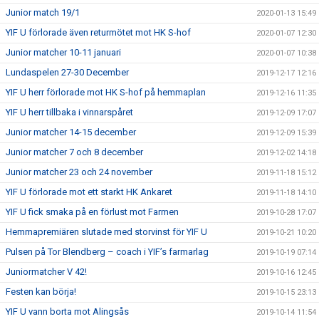
Junior match 19/1
2020-01-13 15:49
YIF U förlorade även returmötet mot HK S-hof
2020-01-07 12:30
Junior matcher 10-11 januari
2020-01-07 10:38
Lundaspelen 27-30 December
2019-12-17 12:16
YIF U herr förlorade mot HK S-hof på hemmaplan
2019-12-16 11:35
YIF U herr tillbaka i vinnarspåret
2019-12-09 17:07
Junior matcher 14-15 december
2019-12-09 15:39
Junior matcher 7 och 8 december
2019-12-02 14:18
Junior matcher 23 och 24 november
2019-11-18 15:12
YIF U förlorade mot ett starkt HK Ankaret
2019-11-18 14:10
YIF U fick smaka på en förlust mot Farmen
2019-10-28 17:07
Hemmapremiären slutade med storvinst för YIF U
2019-10-21 10:20
Pulsen på Tor Blendberg – coach i YIF’s farmarlag
2019-10-19 07:14
Juniormatcher V 42!
2019-10-16 12:45
Festen kan börja!
2019-10-15 23:13
YIF U vann borta mot Alingsås
2019-10-14 11:54