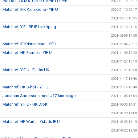
INSTÄLLDA MATCHER för YIF U Herr!
2022-01-12 09:17
Matchref: IFK Karlskrona - YIF U
2022-01-10 20:17
2021-12-17 16:25
Matchref: YIF - RP IF Linköping
2021-12-12 21:16
2021-12-08 17:30
Matchref: IF Kristianstad - YIF U
2021-12-04 23:17
Matchref: HK Farmen - YIF U
2021-11-28 12:23
2021-11-27 10:19
Matchref: YIF U - Fjärås HK
2021-11-21 19:58
2021-11-17 16:46
Matchref: HK S-hof - YIF U
2021-11-14 18:40
Jonathan Andersson med U17-landslaget!
2021-11-05 17:04
Matchref: YIF U - HK Drott
2021-10-30 17:51
2021-10-29 11:00
Matchref: HP Warta - Ystads IF U
2021-10-23 19:19
2021-10-22 19:30