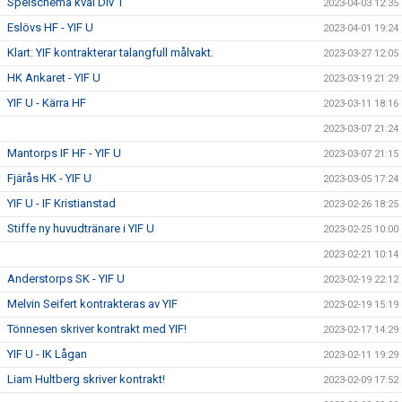
Spelschema kval Div 1
2023-04-03 12:35
Eslövs HF - YIF U
2023-04-01 19:24
Klart: YIF kontrakterar talangfull målvakt.
2023-03-27 12:05
HK Ankaret - YIF U
2023-03-19 21:29
YIF U - Kärra HF
2023-03-11 18:16
2023-03-07 21:24
Mantorps IF HF - YIF U
2023-03-07 21:15
Fjärås HK - YIF U
2023-03-05 17:24
YIF U - IF Kristianstad
2023-02-26 18:25
Stiffe ny huvudtränare i YIF U
2023-02-25 10:00
2023-02-21 10:14
Anderstorps SK - YIF U
2023-02-19 22:12
Melvin Seifert kontrakteras av YIF
2023-02-19 15:19
Tönnesen skriver kontrakt med YIF!
2023-02-17 14:29
YIF U - IK Lågan
2023-02-11 19:29
Liam Hultberg skriver kontrakt!
2023-02-09 17:52