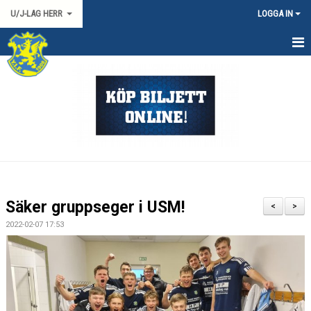
U/J-LAG HERR
LOGGA IN
HEM
NYHETER
KALENDER
TRUPPEN
DOKUMENT
Säker gruppseger i USM!
<
>
KONTAKT
2022-02-07 17:53
HERR 2 SYD
MATCHER