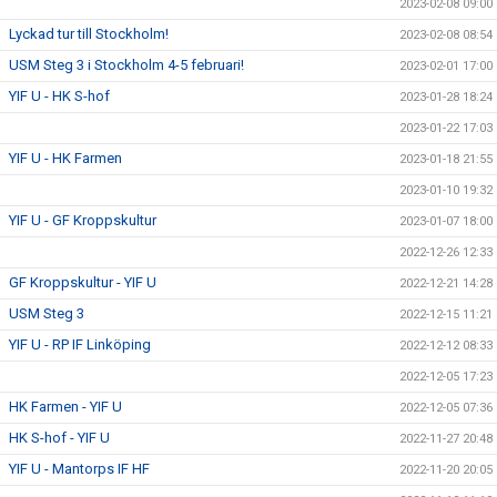
2023-02-08 09:00
Lyckad tur till Stockholm!
2023-02-08 08:54
USM Steg 3 i Stockholm 4-5 februari!
2023-02-01 17:00
YIF U - HK S-hof
2023-01-28 18:24
2023-01-22 17:03
YIF U - HK Farmen
2023-01-18 21:55
2023-01-10 19:32
YIF U - GF Kroppskultur
2023-01-07 18:00
2022-12-26 12:33
GF Kroppskultur - YIF U
2022-12-21 14:28
USM Steg 3
2022-12-15 11:21
YIF U - RP IF Linköping
2022-12-12 08:33
2022-12-05 17:23
HK Farmen - YIF U
2022-12-05 07:36
HK S-hof - YIF U
2022-11-27 20:48
YIF U - Mantorps IF HF
2022-11-20 20:05