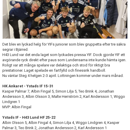
Det blev en lyckad helg för YIFs juniorer som blev gruppetta efter tre säkra
segrar i Bjärred.
H43 Lund var det enda laget som lyckades pressa YIF. Dock gjorde YIF ett
avgörande ryck direkt efter paus som Lundensarna inte kunde hämta igen.
Roligt var att många spelare var delaktiga och stod för riktigt bra
prestationer. Laget spelade en fartfylld och finessrik handboll.
Nu väntar Steg 4 helgen 2-3 april. Lottningen kommer under mars månad.
HK Ankaret - Ystads IF 15-31
Kasper Palmar 7, Albin Fingal 5, Simon Lilja 5, Teo Brink 4, Jonathan
Andersson 3, Albin Olsson 3, Malte Herrström 2, Karl Andersson 1, Wiggo
Lindgren 1
MVP: Albin Fingal
Ystads IF - H43 Lund HF 25-22
Albin Olsson 5, Albin Fingal 4, Simon Lilja 4, Wiggo Lindgren 4, Kasper
Palmar 3, Teo Brink 2, Jonathan Andersson 2, Karl Andersson 1