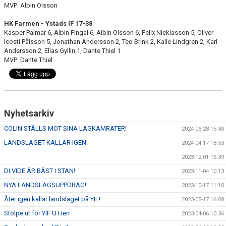
MVP: Albin Olsson
HK Farmen - Ystads IF 17-38
Kasper Palmar 6, Albin Fingal 6, Albin Olsson 6, Felix Nicklasson 5, Oliver
Icosti Pålsson 5, Jonathan Andersson 2, Teo Brink 2, Kalle Lindgren 2, Karl
Andersson 2, Elias Gyllin 1, Dante Thiel 1
MVP: Dante Thiel
Nyhetsarkiv
COLIN STÄLLS MOT SINA LAGKAMRATER!
2024-06-28 15:30
LANDSLAGET KALLAR IGEN!
2024-04-17 18:53
2023-12-01 16:39
DI VIDE ÄR BÄST I STAN!
2023-11-04 10:13
NYA LANDSLAGSUPPDRAG!
2023-10-17 11:10
Åter igen kallar landslaget på YIF!
2023-05-17 16:08
Stolpe ut för YIF U Herr
2023-04-06 10:36