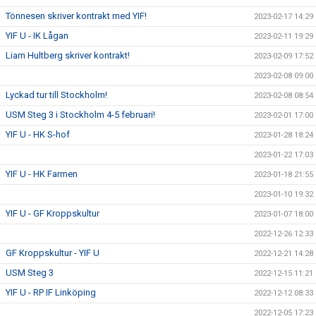
Tönnesen skriver kontrakt med YIF!
2023-02-17 14:29
YIF U - IK Lågan
2023-02-11 19:29
Liam Hultberg skriver kontrakt!
2023-02-09 17:52
2023-02-08 09:00
Lyckad tur till Stockholm!
2023-02-08 08:54
USM Steg 3 i Stockholm 4-5 februari!
2023-02-01 17:00
YIF U - HK S-hof
2023-01-28 18:24
2023-01-22 17:03
YIF U - HK Farmen
2023-01-18 21:55
2023-01-10 19:32
YIF U - GF Kroppskultur
2023-01-07 18:00
2022-12-26 12:33
GF Kroppskultur - YIF U
2022-12-21 14:28
USM Steg 3
2022-12-15 11:21
YIF U - RP IF Linköping
2022-12-12 08:33
2022-12-05 17:23