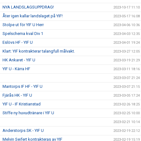
NYA LANDSLAGSUPPDRAG!
2023-10-17 11:10
Åter igen kallar landslaget på YIF!
2023-05-17 16:08
Stolpe ut för YIF U Herr
2023-04-06 10:36
Spelschema kval Div 1
2023-04-03 12:35
Eslövs HF - YIF U
2023-04-01 19:24
Klart: YIF kontrakterar talangfull målvakt.
2023-03-27 12:05
HK Ankaret - YIF U
2023-03-19 21:29
YIF U - Kärra HF
2023-03-11 18:16
2023-03-07 21:24
Mantorps IF HF - YIF U
2023-03-07 21:15
Fjärås HK - YIF U
2023-03-05 17:24
YIF U - IF Kristianstad
2023-02-26 18:25
Stiffe ny huvudtränare i YIF U
2023-02-25 10:00
2023-02-21 10:14
Anderstorps SK - YIF U
2023-02-19 22:12
Melvin Seifert kontrakteras av YIF
2023-02-19 15:19