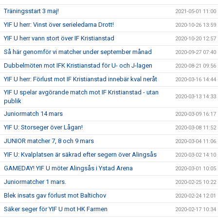
Träningsstart 3 maj!
2021-05-01 11:00
YIF U herr: Vinst över serieledarna Drott!
2020-10-26 13:59
YIF U herr vann stort över IF Kristianstad
2020-10-20 12:57
Så här genomför vi matcher under september månad
2020-09-27 07:40
Dubbelmöten mot IFK Kristianstad för U- och J-lagen
2020-08-21 09:56
YIF U herr: Förlust mot IF Kristianstad innebär kval neråt
2020-03-16 14:44
YIF U spelar avgörande match mot IF Kristianstad - utan
2020-03-13 14:33
publik
Juniormatch 14 mars
2020-03-09 16:17
YIF U: Storseger över Lågan!
2020-03-08 11:52
JUNIOR matcher 7, 8 och 9 mars
2020-03-04 11:06
YIF U: Kvalplatsen är säkrad efter segern över Alingsås
2020-03-02 14:10
GAMEDAY! YIF U möter Alingsås i Ystad Arena
2020-03-01 10:05
Juniormatcher 1 mars.
2020-02-25 10:22
Blek insats gav förlust mot Baltichov
2020-02-24 12:01
Säker seger för YIF U mot HK Farmen
2020-02-17 10:34