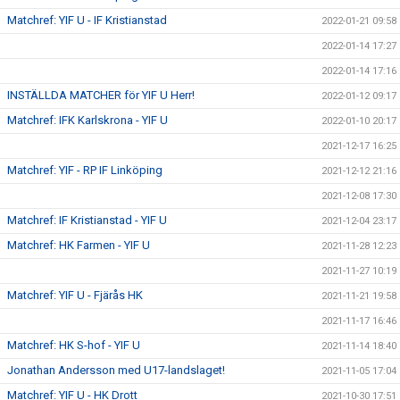
Matchref: YIF U - IF Kristianstad
2022-01-21 09:58
2022-01-14 17:27
2022-01-14 17:16
INSTÄLLDA MATCHER för YIF U Herr!
2022-01-12 09:17
Matchref: IFK Karlskrona - YIF U
2022-01-10 20:17
2021-12-17 16:25
Matchref: YIF - RP IF Linköping
2021-12-12 21:16
2021-12-08 17:30
Matchref: IF Kristianstad - YIF U
2021-12-04 23:17
Matchref: HK Farmen - YIF U
2021-11-28 12:23
2021-11-27 10:19
Matchref: YIF U - Fjärås HK
2021-11-21 19:58
2021-11-17 16:46
Matchref: HK S-hof - YIF U
2021-11-14 18:40
Jonathan Andersson med U17-landslaget!
2021-11-05 17:04
Matchref: YIF U - HK Drott
2021-10-30 17:51