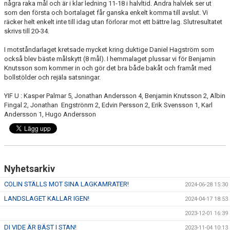
några raka mål och är i klar ledning 11-18 i halvltid. Andra halvlek ser ut
som den första och bortalaget får ganska enkelt komma till avslut. Vi
räcker helt enkelt inte till idag utan förlorar mot ett bättre lag. Slutresultatet
skrivs till 20-34.
I motståndarlaget kretsade mycket kring duktige Daniel Hagström som
också blev bäste målskytt (8 mål). I hemmalaget plussar vi för Benjamin
Knutsson som kommer in och gör det bra både bakåt och framåt med
bollstölder och rejäla satsningar.
YIF U : Kasper Palmar 5, Jonathan Andersson 4, Benjamin Knutsson 2, Albin
Fingal 2, Jonathan Engströnm 2, Edvin Persson 2, Erik Svensson 1, Karl
Andersson 1, Hugo Andersson
Nyhetsarkiv
COLIN STÄLLS MOT SINA LAGKAMRATER!
2024-06-28 15:30
LANDSLAGET KALLAR IGEN!
2024-04-17 18:53
2023-12-01 16:39
DI VIDE ÄR BÄST I STAN!
2023-11-04 10:13