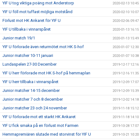
YIF U tog viktiga poäng mot Anderstorp
2020-02-13 10:45
YIF U föll mot tuffast möjliga motstånd
2020-02-10 10:07
Förlust mot HK Ankaret för YIF U
2020-02-06 09:47
YIF U tillbaka i vinnarspåret
2020-01-13 16:15
Junior match 19/1
2020-01-13 15:49
YIF U förlorade även returmötet mot HK S-hof
2020-01-07 12:30
Junior matcher 10-11 januari
2020-01-07 10:38
Lundaspelen 27-30 December
2019-12-17 12:16
YIF U herr förlorade mot HK S-hof på hemmaplan
2019-12-16 11:35
YIF U herr tillbaka i vinnarspåret
2019-12-09 17:07
Junior matcher 14-15 december
2019-12-09 15:39
Junior matcher 7 och 8 december
2019-12-02 14:18
Junior matcher 23 och 24 november
2019-11-18 15:12
YIF U förlorade mot ett starkt HK Ankaret
2019-11-18 14:10
YIF U fick smaka på en förlust mot Farmen
2019-10-28 17:07
Hemmapremiären slutade med storvinst för YIF U
2019-10-21 10:20