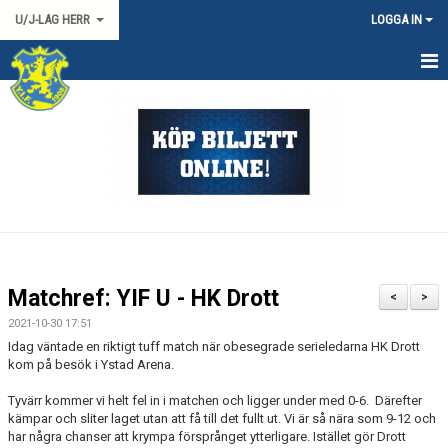
U/J-LAG HERR
LOGGA IN
HEM
NYHETER
KALENDER
TRUPPEN
DOKUMENT
Matchref: YIF U - HK Drott
<
>
KONTAKT
2021-10-30 17:51
Idag väntade en riktigt tuff match när obesegrade serieledarna HK Drott
HERR 2 SYD
kom på besök i Ystad Arena.
Tyvärr kommer vi helt fel in i matchen och ligger under med 0-6. Därefter
MATCHER
kämpar och sliter laget utan att få till det fullt ut. Vi är så nära som 9-12 och
har några chanser att krympa försprånget ytterligare. Istället gör Drott