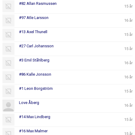
#82 Allan Rasmussen
15 år
#97 Atle Larsson
16 år
#13 Axel Thunell
15 år
#27 Carl Johansson
15 år
#3 Emil Ståhlberg
16 år
#86 Kalle Jonsson
16 år
#1 Leon Borgström
15 år
Love Åberg
16 år
#14 Max Lindberg
15 år
#16 Max Malmer
15 år