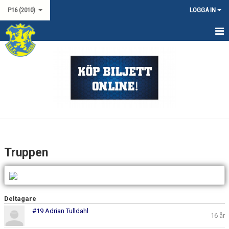
P16 (2010)
LOGGA IN
HEM
NYHETER
KALENDER
TRUPPEN
DOKUMENT
Truppen
KONTAKT
MATCHER
Deltagare
SERIESPEL P19 SYD
#19 Adrian Tulldahl
16 år
USM P16