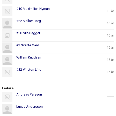
#10 Maximilian Nyman
16 år
#22 Melker Borg
16 år
#98 Nils Bagger
16 år
#2 Svante Gärd
16 år
William Knudsen
15 år
#32 Vinston Lind
16 år
Ledare
Andreas Persson
Lucas Andersson