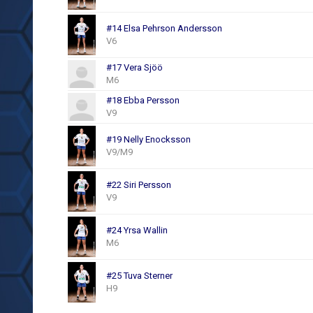
#14 Elsa Pehrson Andersson
V6
#17 Vera Sjöö
M6
#18 Ebba Persson
V9
#19 Nelly Enocksson
V9/M9
#22 Siri Persson
V9
#24 Yrsa Wallin
M6
#25 Tuva Sterner
H9