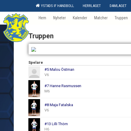
YSTADS IF HANDBOLL
HERRLAGET
DAMLAGET
Hem
Nyheter
Kalender
Matcher
Truppen
Truppen
Spelare
#5 Malou Östman
V6
#7 Hanne Rasmussen
M6
#8 Maja Fatalska
V6
#13 Lilli Thörn
H6