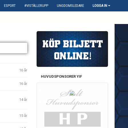
ESPORT
#VISTÄLLERUPP
UNGDOMSLEDARE
LOGGA IN
16 år
HUVUDSPONSORER YIF
16 år
14 år
15 år