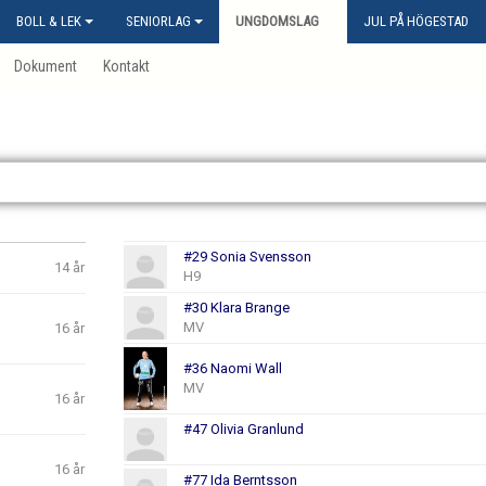
BOLL & LEK
SENIORLAG
UNGDOMSLAG
JUL PÅ HÖGESTAD
Dokument
Kontakt
#29 Sonia Svensson
14 år
H9
#30 Klara Brange
MV
16 år
#36 Naomi Wall
MV
16 år
#47 Olivia Granlund
16 år
#77 Ida Berntsson