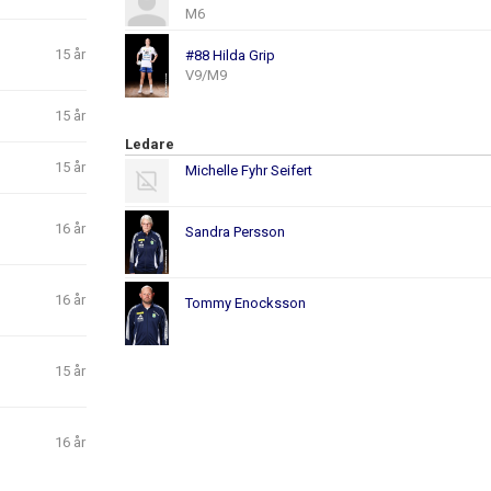
M6
15 år
#88 Hilda Grip
V9/M9
15 år
Ledare
15 år
Michelle Fyhr Seifert
16 år
Sandra Persson
16 år
Tommy Enocksson
15 år
16 år