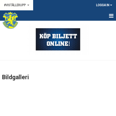
#VISTÄLLERUPP
LOGGA IN
HEM
NYHETER
KALENDER
MEDLEMMAR
BILDGALLERI
Bildgalleri
DOKUMENT
KONTAKT