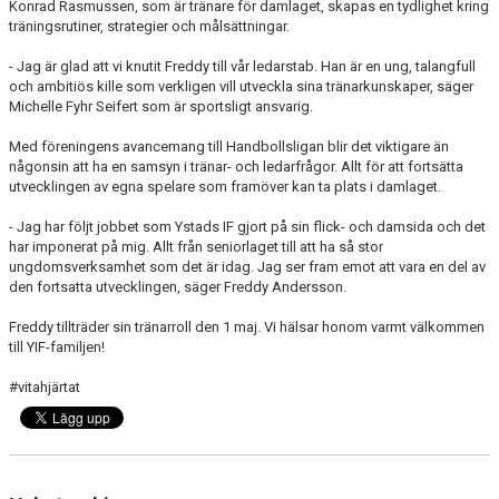
Konrad Rasmussen, som är tränare för damlaget, skapas en tydlighet kring
träningsrutiner, strategier och målsättningar.
- Jag är glad att vi knutit Freddy till vår ledarstab. Han är en ung, talangfull
och ambitiös kille som verkligen vill utveckla sina tränarkunskaper, säger
Michelle Fyhr Seifert som är sportsligt ansvarig.
Med föreningens avancemang till Handbollsligan blir det viktigare än
någonsin att ha en samsyn i tränar- och ledarfrågor. Allt för att fortsätta
utvecklingen av egna spelare som framöver kan ta plats i damlaget.
- Jag har följt jobbet som Ystads IF gjort på sin flick- och damsida och det
har imponerat på mig. Allt från seniorlaget till att ha så stor
ungdomsverksamhet som det är idag. Jag ser fram emot att vara en del av
den fortsatta utvecklingen, säger Freddy Andersson.
Freddy tillträder sin tränarroll den 1 maj. Vi hälsar honom varmt välkommen
till YIF-familjen!
#vitahjärtat