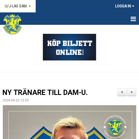
U/J-LAG DAM
LOGGA IN
HEM
NYHETER
KALENDER
TRUPPEN
DOKUMENT
NY TRÄNARE TILL DAM-U.
<
>
KONTAKT
2024-04-25 13:59
MATCHER