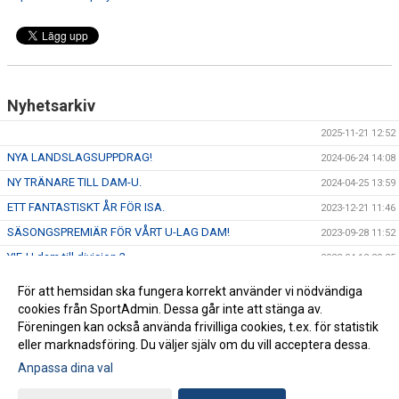
Nyhetsarkiv
2025-11-21 12:52
NYA LANDSLAGSUPPDRAG!
2024-06-24 14:08
NY TRÄNARE TILL DAM-U.
2024-04-25 13:59
ETT FANTASTISKT ÅR FÖR ISA.
2023-12-21 11:46
SÄSONGSPREMIÄR FÖR VÅRT U-LAG DAM!
2023-09-28 11:52
YIF-U dam till division 2
2023-04-12 20:25
Vårt Dam-U kan bli historiska!
2023-04-12 10:16
För att hemsidan ska fungera korrekt använder vi nödvändiga
Covid Info YIF
cookies från SportAdmin. Dessa går inte att stänga av.
2022-01-03 11:26
Föreningen kan också använda frivilliga cookies, t.ex. för statistik
Längtan är över - välkomna tillbaka!
2021-09-07 16:25
eller marknadsföring. Du väljer själv om du vill acceptera dessa.
Anpassa dina val
Cookie-inställningar
Gå till Webbversion