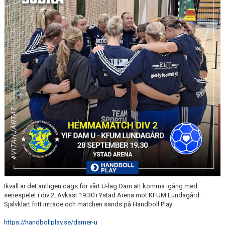
Ikväll är det äntligen dags för vårt U-lag Dam att komma igång med
seriespelet i div 2. Avkast 19:30 i Ystad Arena mot KFUM Lundagård.
Självklart fritt inträde och matchen sänds på Handboll Play:
https://handbollplay.se/damer-u