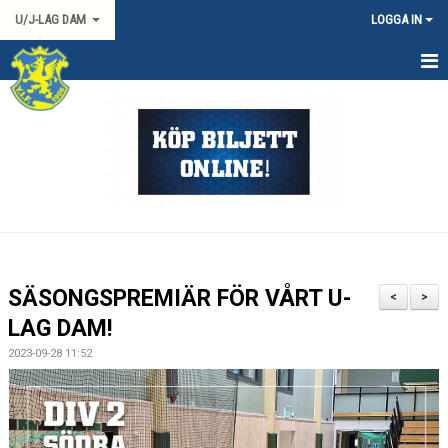
U/J-LAG DAM
LOGGA IN
HEM
NYHETER
KALENDER
TRUPPEN
DOKUMENT
SÄSONGSPREMIÄR FÖR VÅRT U-
<
>
KONTAKT
LAG DAM!
2023-09-28 11:52
MATCHER