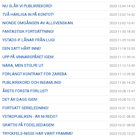
NU SLÅR VI PUBLIKREKORD!
2023-12-04 14:52
TVÅ HÄRLIGA IN PÅ KONTOT!
2023-12-02 16:42
NIONDE OMGÅNGEN AV ALLSVENSKAN.
2023-12-02 10:41
FANTASTISK FORTSÄTTNING!
2023-11-30 18:30
YSTADS IF LÅNAR FRÅN LUGI.
2023-11-29 10:00
DEN SATT HÅRT INNE!
2023-11-18 15:50
UPP PÅ VINNARSPÅRET IGEN!
2023-11-17 09:16
NÄRA, MEN STOLPE UT.
2023-11-12 15:49
FÖRLÄNGT KONTRAKT FÖR ZAREBA
2023-11-12 09:30
PUBLIKREKORD OCH INSAMLING!
2023-11-06 14:29
ÅRETS FÖRSTA FÖRLUST!
2023-10-28 15:47
DET ÄR DAGS IGEN!
2023-10-28 10:13
FORTSATT SERIELEDNING!
2023-10-21 15:50
YSTADPUBLIKEN - ÄR NI REDO?
2023-10-21 08:30
GRATTIS PÅ FÖDELSEDAGEN!
2023-10-21 08:00
TRYCKFELS-NISSE HAR VARIT FRAMME!
2023-10-20 10:21