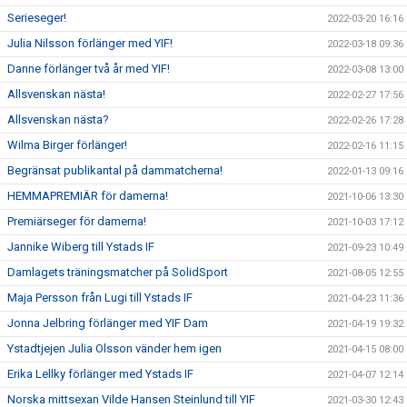
Serieseger!
2022-03-20 16:16
Julia Nilsson förlänger med YIF!
2022-03-18 09:36
Danne förlänger två år med YIF!
2022-03-08 13:00
Allsvenskan nästa!
2022-02-27 17:56
Allsvenskan nästa?
2022-02-26 17:28
Wilma Birger förlänger!
2022-02-16 11:15
Begränsat publikantal på dammatcherna!
2022-01-13 09:16
HEMMAPREMIÄR för damerna!
2021-10-06 13:30
Premiärseger för damerna!
2021-10-03 17:12
Jannike Wiberg till Ystads IF
2021-09-23 10:49
Damlagets träningsmatcher på SolidSport
2021-08-05 12:55
Maja Persson från Lugi till Ystads IF
2021-04-23 11:36
Jonna Jelbring förlänger med YIF Dam
2021-04-19 19:32
Ystadtjejen Julia Olsson vänder hem igen
2021-04-15 08:00
Erika Lellky förlänger med Ystads IF
2021-04-07 12:14
Norska mittsexan Vilde Hansen Steinlund till YIF
2021-03-30 12:43