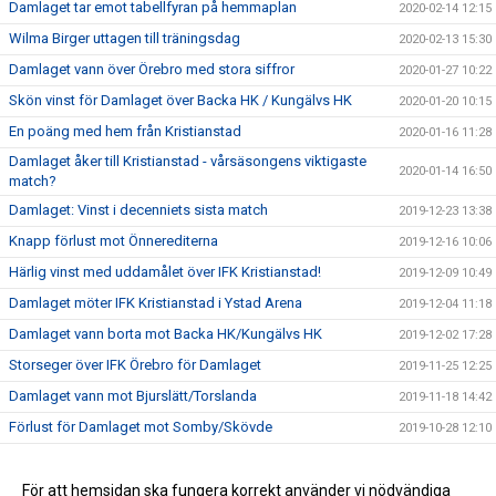
Damlaget tar emot tabellfyran på hemmaplan
2020-02-14 12:15
Wilma Birger uttagen till träningsdag
2020-02-13 15:30
Damlaget vann över Örebro med stora siffror
2020-01-27 10:22
Skön vinst för Damlaget över Backa HK / Kungälvs HK
2020-01-20 10:15
En poäng med hem från Kristianstad
2020-01-16 11:28
Damlaget åker till Kristianstad - vårsäsongens viktigaste
2020-01-14 16:50
match?
Damlaget: Vinst i decenniets sista match
2019-12-23 13:38
Knapp förlust mot Önnerediterna
2019-12-16 10:06
Härlig vinst med uddamålet över IFK Kristianstad!
2019-12-09 10:49
Damlaget möter IFK Kristianstad i Ystad Arena
2019-12-04 11:18
Damlaget vann borta mot Backa HK/Kungälvs HK
2019-12-02 17:28
Storseger över IFK Örebro för Damlaget
2019-11-25 12:25
Damlaget vann mot Bjurslätt/Torslanda
2019-11-18 14:42
Förlust för Damlaget mot Somby/Skövde
2019-10-28 12:10
Ännu en uddamålsförlust för Damlaget
2019-10-14 14:59
Storvinst mot RP Linköping i hemmapremiären
För att hemsidan ska fungera korrekt använder vi nödvändiga
2019-10-07 11:07