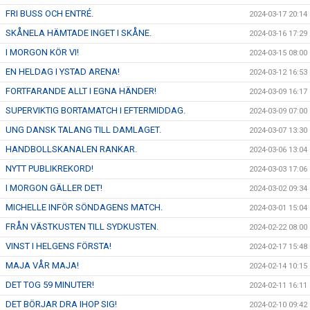
FRI BUSS OCH ENTRÉ.
2024-03-17 20:14
SKÅNELA HÄMTADE INGET I SKÅNE.
2024-03-16 17:29
I MORGON KÖR VI!
2024-03-15 08:00
EN HELDAG I YSTAD ARENA!
2024-03-12 16:53
FORTFARANDE ALLT I EGNA HÄNDER!
2024-03-09 16:17
SUPERVIKTIG BORTAMATCH I EFTERMIDDAG.
2024-03-09 07:00
UNG DANSK TALANG TILL DAMLAGET.
2024-03-07 13:30
HANDBOLLSKANALEN RANKAR.
2024-03-06 13:04
NYTT PUBLIKREKORD!
2024-03-03 17:06
I MORGON GÄLLER DET!
2024-03-02 09:34
MICHELLE INFÖR SÖNDAGENS MATCH.
2024-03-01 15:04
FRÅN VÄSTKUSTEN TILL SYDKUSTEN.
2024-02-22 08:00
VINST I HELGENS FÖRSTA!
2024-02-17 15:48
MAJA VÅR MAJA!
2024-02-14 10:15
DET TOG 59 MINUTER!
2024-02-11 16:11
DET BÖRJAR DRA IHOP SIG!
2024-02-10 09:42