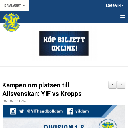
DAMLAGET
LOGGA IN
HEM
KALENDER
TRUPPEN
KONTAKT
MATCHER
Kampen om platsen till
<
>
SPORTGRUPP DAM
Allsvenskan: YIF vs Kropps
2020-02-27 15:57
DAMALLSVENSKAN
SVENSKA CUPEN DAM