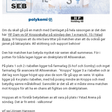
Om du skall gå på en match med Damlaget på hela säsongen är det den
här:
YIF Dam vs GF Kroppskultur på söndag den 1:e mars kl. 15 i Ystad
Arena
. Vi hoppas att du inte bara tittar på matchen utan att du också ger
järnet på läktarplats. All stöttning och support behövs!
Den här matchen kan betyda mycket när serien skall summeras. För i
potten för båda lagen ligger en direktplats till Allsvenskan.
På plats 1 och 2 i tabellen ligger två farmarlag (S-hof och Somby) och inget
farmarlag får avancera till Allsvenskan. "Kropps" ligger 3:a i tabellen och är
det lag som ligger högst upp utav de som får gå upp en serie. Vi själva
ligger på 4:e plats i tabellen, med två poäng mindre än Kropps och med
betydlig sämre målskillnad. Sannolikt är det så att vi måste vinna matchen
mot Kropps för att ha en chans att fightas om direktplatsen.
Hoppas att ni förstår betydelsen av att vara på plats i Ystad Arena på
söndag. Det är fri entré - välkomna!
yif.se/Jörgen Hansson