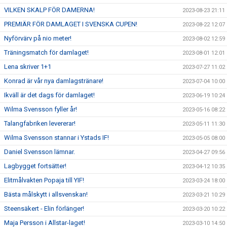
VILKEN SKALP FÖR DAMERNA!
2023-08-23 21:11
PREMIÄR FÖR DAMLAGET I SVENSKA CUPEN!
2023-08-22 12:07
Nyförvärv på nio meter!
2023-08-02 12:59
Träningsmatch för damlaget!
2023-08-01 12:01
Lena skriver 1+1
2023-07-27 11:02
Konrad är vår nya damlagstränare!
2023-07-04 10:00
Ikväll är det dags för damlaget!
2023-06-19 10:24
Wilma Svensson fyller år!
2023-05-16 08:22
Talangfabriken levererar!
2023-05-11 11:30
Wilma Svensson stannar i Ystads IF!
2023-05-05 08:00
Daniel Svensson lämnar.
2023-04-27 09:56
Lagbygget fortsätter!
2023-04-12 10:35
Elitmålvakten Popaja till YIF!
2023-03-24 18:00
Bästa målskytt i allsvenskan!
2023-03-21 10:29
Steensäkert - Elin förlänger!
2023-03-20 10:22
Maja Persson i Allstar-laget!
2023-03-10 14:50