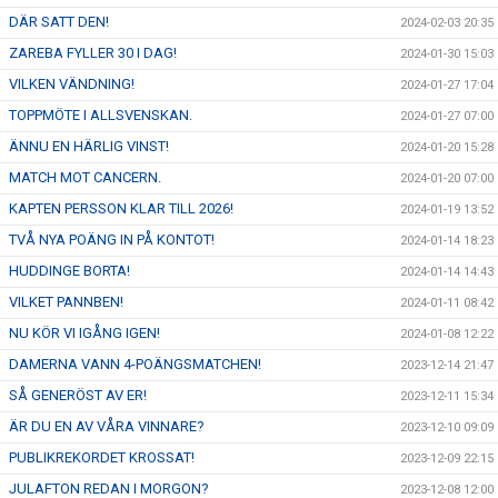
DÄR SATT DEN!
2024-02-03 20:35
ZAREBA FYLLER 30 I DAG!
2024-01-30 15:03
VILKEN VÄNDNING!
2024-01-27 17:04
TOPPMÖTE I ALLSVENSKAN.
2024-01-27 07:00
ÄNNU EN HÄRLIG VINST!
2024-01-20 15:28
MATCH MOT CANCERN.
2024-01-20 07:00
KAPTEN PERSSON KLAR TILL 2026!
2024-01-19 13:52
TVÅ NYA POÄNG IN PÅ KONTOT!
2024-01-14 18:23
HUDDINGE BORTA!
2024-01-14 14:43
VILKET PANNBEN!
2024-01-11 08:42
NU KÖR VI IGÅNG IGEN!
2024-01-08 12:22
DAMERNA VANN 4-POÄNGSMATCHEN!
2023-12-14 21:47
SÅ GENERÖST AV ER!
2023-12-11 15:34
ÄR DU EN AV VÅRA VINNARE?
2023-12-10 09:09
PUBLIKREKORDET KROSSAT!
2023-12-09 22:15
JULAFTON REDAN I MORGON?
2023-12-08 12:00