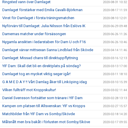
Ringsted vann över Damlaget
2020-08-31 10:32
Damlaget förstärker med Emilia Cavalli-Björkman
2020-08-17 11:59
Vinst för Damlaget i första träningsmatchen
2020-08-10 12:01
Nyförvärv till Damlaget: Julia Nilsson från Eslövs IK
2020-06-29 09:48
Damernas matcher under försäsongen
2020-06-26 11:26
Nygamla ansikten i ledarstaben för Dam U och F16
2020-06-26 10:46
Damlaget värvar mittsexan Sanna Lindblad från Skövde
2020-04-14 11:46
Damlaget: Missad chans till direktuppflyttning
2020-03-16 12:13
YIF Dam: Skall det bli en direktplats på söndag?
2020-03-13 17:00
Damlaget tog en mycket viktig seger igår!
2020-03-11 18:10
G A M E D A Y !! Vårt Damlag åker till Linköping idag
2020-03-10 15:39
Vilken fullträff mot Kroppskultur!
2020-03-02 11:44
Daniel Svensson fortsätter som tränare i YIF Dam
2020-02-28 13:13
Kampen om platsen till Allsvenskan: YIF vs Kropps
2020-02-27 15:57
Matchbilder från YIF Dam vs Somby/Skövde
2020-02-18 14:20
Målsnålt men bra bakåt i förlusten mot Somby/Sköve
2020-02-17 09:55