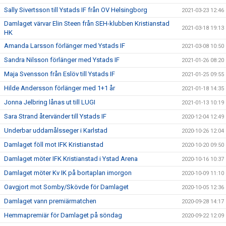
Sally Sivertsson till Ystads IF från OV Helsingborg
2021-03-23 12:46
Damlaget värvar Elin Steen från SEH-klubben Kristianstad
2021-03-18 19:13
HK
Amanda Larsson förlänger med Ystads IF
2021-03-08 10:50
Sandra Nilsson förlänger med Ystads IF
2021-01-26 08:20
Maja Svensson från Eslöv till Ystads IF
2021-01-25 09:55
Hilde Andersson förlänger med 1+1 år
2021-01-18 14:35
Jonna Jelbring lånas ut till LUGI
2021-01-13 10:19
Sara Strand återvänder till Ystads IF
2020-12-04 12:49
Underbar uddamålsseger i Karlstad
2020-10-26 12:04
Damlaget föll mot IFK Kristianstad
2020-10-20 09:50
Damlaget möter IFK Kristianstad i Ystad Arena
2020-10-16 10:37
Damlaget möter Kv IK på bortaplan imorgon
2020-10-09 11:10
Oavgjort mot Somby/Skövde för Damlaget
2020-10-05 12:36
Damlaget vann premiärmatchen
2020-09-28 14:17
Hemmapremiär för Damlaget på söndag
2020-09-22 12:09