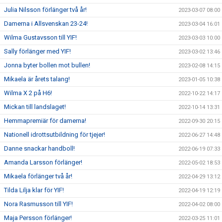
Julia Nilsson förlänger två år!
2023-03-07 08:00
Damerna i Allsvenskan 23-24!
2023-03-04 16:01
Wilma Gustavsson till YIF!
2023-03-03 10:00
Sally förlänger med YIF!
2023-03-02 13:46
Jonna byter bollen mot bullen!
2023-02-08 14:15
Mikaela är årets talang!
2023-01-05 10:38
Wilma X 2 på H6!
2022-10-22 14:17
Mickan till landslaget!
2022-10-14 13:31
Hemmapremiär för damerna!
2022-09-30 20:15
Nationell idrottsutbildning för tjejer!
2022-06-27 14:48
Danne snackar handboll!
2022-06-19 07:33
Amanda Larsson förlänger!
2022-05-02 18:53
Mikaela förlänger två år!
2022-04-29 13:12
Tilda Lilja klar för YIF!
2022-04-19 12:19
Nora Rasmusson till YIF!
2022-04-02 08:00
Maja Persson förlänger!
2022-03-25 11:01