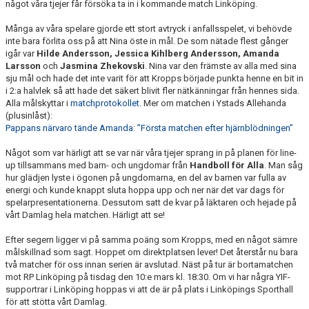
något våra tjejer får försöka ta in i kommande match Linköping.
Många av våra spelare gjorde ett stort avtryck i anfallsspelet, vi behövde
inte bara förlita oss på att Nina öste in mål. De som nätade flest gånger
igår var
Hilde Andersson, Jessica Kihlberg Andersson, Amanda
Larsson
och
Jasmina Zhekovski
. Nina var den främste av alla med sina
sju mål och hade det inte varit för att Kropps började punkta henne en bit in
i 2:a halvlek så att hade det säkert blivit fler nätkänningar från hennes sida.
Alla målskyttar i
matchprotokollet.
Mer om matchen i Ystads Allehanda
(plusinlåst):
Pappans närvaro tände Amanda: ”Första matchen efter hjärnblödningen”
Något som var härligt att se var när våra tjejer sprang in på planen för line-
up tillsammans med barn- och ungdomar från
Handboll för Alla
. Man såg
hur glädjen lyste i ögonen på ungdomarna, en del av barnen var fulla av
energi och kunde knappt sluta hoppa upp och ner när det var dags för
spelarpresentationerna. Dessutom satt de kvar på läktaren och hejade på
vårt Damlag hela matchen. Härligt att se!
Efter segern ligger vi på samma poäng som Kropps, med en något sämre
målskillnad som sagt. Hoppet om direktplatsen lever! Det återstår nu bara
två matcher för oss innan serien är avslutad. Näst på tur är bortamatchen
mot RP Linköping på tisdag den 10:e mars kl. 18:30. Om vi har några YIF-
supportrar i Linköping hoppas vi att de är på plats i Linköpings Sporthall
för att stötta vårt Damlag.