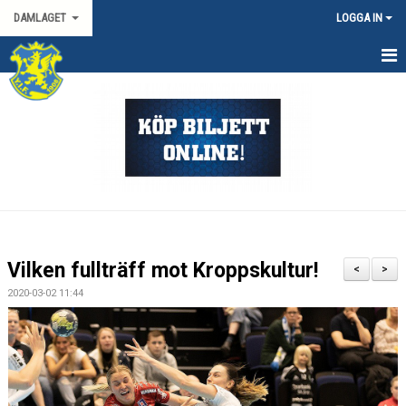
DAMLAGET
LOGGA IN
HEM
KALENDER
TRUPPEN
KONTAKT
MATCHER
Vilken fullträff mot Kroppskultur!
<
>
SPORTGRUPP DAM
2020-03-02 11:44
DAMALLSVENSKAN
SVENSKA CUPEN DAM