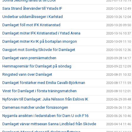
Jonna Jelbring lånas ut till LUGI
2021-01-13 10:19
Sara Strand återvänder till Ystads IF
2020-12-04 12:49
Underbar uddamålsseger i Karlstad
2020-10-26 12:04
Damlaget föll mot IFK Kristianstad
2020-10-20 09:50
Damlaget möter IFK Kristianstad i Ystad Arena
2020-10-16 10:37
Damlaget möter Kv IK på bortaplan imorgon
2020-10-09 11:10
Oavgjort mot Somby/Skövde för Damlaget
2020-10-05 12:36
Damlaget vann premiärmatchen
2020-09-28 14:17
Hemmapremiär för Damlaget på söndag
2020-09-22 12:09
Ringsted vann över Damlaget
2020-08-31 10:32
Damlaget förstärker med Emilia Cavalli-Björkman
2020-08-17 11:59
Vinst för Damlaget i första träningsmatchen
2020-08-10 12:01
Nyförvärv till Damlaget: Julia Nilsson från Eslövs IK
2020-06-29 09:48
Damernas matcher under försäsongen
2020-06-26 11:26
Nygamla ansikten i ledarstaben för Dam U och F16
2020-06-26 10:46
Damlaget värvar mittsexan Sanna Lindblad från Skövde
2020-04-14 11:46