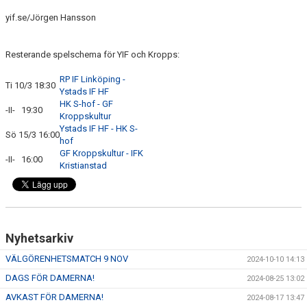
yif.se/Jörgen Hansson
Resterande spelschema för YIF och Kropps:
RP IF Linköping -
Ti 10/3 18:30
Ystads IF HF
HK S-hof - GF
-II- 19:30
Kroppskultur
Ystads IF HF - HK S-
Sö 15/3 16:00
hof
GF Kroppskultur - IFK
-II- 16:00
Kristianstad
Nyhetsarkiv
VÄLGÖRENHETSMATCH 9 NOV
2024-10-10 14:13
DAGS FÖR DAMERNA!
2024-08-25 13:02
AVKAST FÖR DAMERNA!
2024-08-17 13:47