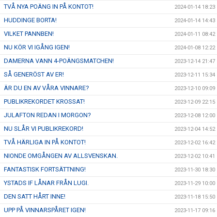
TVÅ NYA POÄNG IN PÅ KONTOT!
2024-01-14 18:23
HUDDINGE BORTA!
2024-01-14 14:43
VILKET PANNBEN!
2024-01-11 08:42
NU KÖR VI IGÅNG IGEN!
2024-01-08 12:22
DAMERNA VANN 4-POÄNGSMATCHEN!
2023-12-14 21:47
SÅ GENERÖST AV ER!
2023-12-11 15:34
ÄR DU EN AV VÅRA VINNARE?
2023-12-10 09:09
PUBLIKREKORDET KROSSAT!
2023-12-09 22:15
JULAFTON REDAN I MORGON?
2023-12-08 12:00
NU SLÅR VI PUBLIKREKORD!
2023-12-04 14:52
TVÅ HÄRLIGA IN PÅ KONTOT!
2023-12-02 16:42
NIONDE OMGÅNGEN AV ALLSVENSKAN.
2023-12-02 10:41
FANTASTISK FORTSÄTTNING!
2023-11-30 18:30
YSTADS IF LÅNAR FRÅN LUGI.
2023-11-29 10:00
DEN SATT HÅRT INNE!
2023-11-18 15:50
UPP PÅ VINNARSPÅRET IGEN!
2023-11-17 09:16