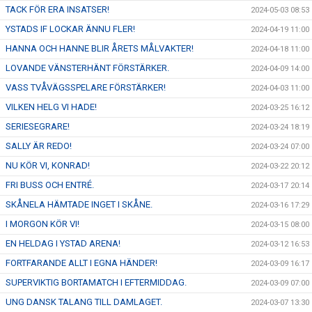
TACK FÖR ERA INSATSER!
2024-05-03 08:53
YSTADS IF LOCKAR ÄNNU FLER!
2024-04-19 11:00
HANNA OCH HANNE BLIR ÅRETS MÅLVAKTER!
2024-04-18 11:00
LOVANDE VÄNSTERHÄNT FÖRSTÄRKER.
2024-04-09 14:00
VASS TVÅVÄGSSPELARE FÖRSTÄRKER!
2024-04-03 11:00
VILKEN HELG VI HADE!
2024-03-25 16:12
SERIESEGRARE!
2024-03-24 18:19
SALLY ÄR REDO!
2024-03-24 07:00
NU KÖR VI, KONRAD!
2024-03-22 20:12
FRI BUSS OCH ENTRÉ.
2024-03-17 20:14
SKÅNELA HÄMTADE INGET I SKÅNE.
2024-03-16 17:29
I MORGON KÖR VI!
2024-03-15 08:00
EN HELDAG I YSTAD ARENA!
2024-03-12 16:53
FORTFARANDE ALLT I EGNA HÄNDER!
2024-03-09 16:17
SUPERVIKTIG BORTAMATCH I EFTERMIDDAG.
2024-03-09 07:00
UNG DANSK TALANG TILL DAMLAGET.
2024-03-07 13:30