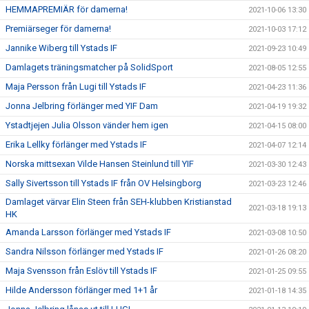
HEMMAPREMIÄR för damerna!
2021-10-06 13:30
Premiärseger för damerna!
2021-10-03 17:12
Jannike Wiberg till Ystads IF
2021-09-23 10:49
Damlagets träningsmatcher på SolidSport
2021-08-05 12:55
Maja Persson från Lugi till Ystads IF
2021-04-23 11:36
Jonna Jelbring förlänger med YIF Dam
2021-04-19 19:32
Ystadtjejen Julia Olsson vänder hem igen
2021-04-15 08:00
Erika Lellky förlänger med Ystads IF
2021-04-07 12:14
Norska mittsexan Vilde Hansen Steinlund till YIF
2021-03-30 12:43
Sally Sivertsson till Ystads IF från OV Helsingborg
2021-03-23 12:46
Damlaget värvar Elin Steen från SEH-klubben Kristianstad
2021-03-18 19:13
HK
Amanda Larsson förlänger med Ystads IF
2021-03-08 10:50
Sandra Nilsson förlänger med Ystads IF
2021-01-26 08:20
Maja Svensson från Eslöv till Ystads IF
2021-01-25 09:55
Hilde Andersson förlänger med 1+1 år
2021-01-18 14:35