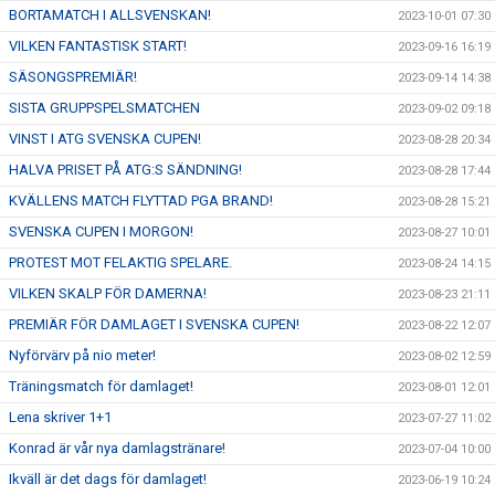
BORTAMATCH I ALLSVENSKAN!
2023-10-01 07:30
VILKEN FANTASTISK START!
2023-09-16 16:19
SÄSONGSPREMIÄR!
2023-09-14 14:38
SISTA GRUPPSPELSMATCHEN
2023-09-02 09:18
VINST I ATG SVENSKA CUPEN!
2023-08-28 20:34
HALVA PRISET PÅ ATG:S SÄNDNING!
2023-08-28 17:44
KVÄLLENS MATCH FLYTTAD PGA BRAND!
2023-08-28 15:21
SVENSKA CUPEN I MORGON!
2023-08-27 10:01
PROTEST MOT FELAKTIG SPELARE.
2023-08-24 14:15
VILKEN SKALP FÖR DAMERNA!
2023-08-23 21:11
PREMIÄR FÖR DAMLAGET I SVENSKA CUPEN!
2023-08-22 12:07
Nyförvärv på nio meter!
2023-08-02 12:59
Träningsmatch för damlaget!
2023-08-01 12:01
Lena skriver 1+1
2023-07-27 11:02
Konrad är vår nya damlagstränare!
2023-07-04 10:00
Ikväll är det dags för damlaget!
2023-06-19 10:24