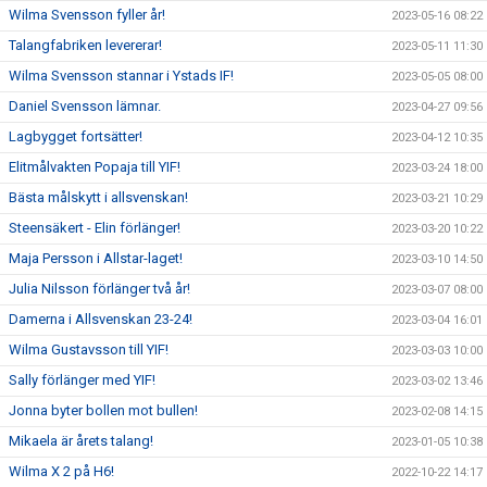
Wilma Svensson fyller år!
2023-05-16 08:22
Talangfabriken levererar!
2023-05-11 11:30
Wilma Svensson stannar i Ystads IF!
2023-05-05 08:00
Daniel Svensson lämnar.
2023-04-27 09:56
Lagbygget fortsätter!
2023-04-12 10:35
Elitmålvakten Popaja till YIF!
2023-03-24 18:00
Bästa målskytt i allsvenskan!
2023-03-21 10:29
Steensäkert - Elin förlänger!
2023-03-20 10:22
Maja Persson i Allstar-laget!
2023-03-10 14:50
Julia Nilsson förlänger två år!
2023-03-07 08:00
Damerna i Allsvenskan 23-24!
2023-03-04 16:01
Wilma Gustavsson till YIF!
2023-03-03 10:00
Sally förlänger med YIF!
2023-03-02 13:46
Jonna byter bollen mot bullen!
2023-02-08 14:15
Mikaela är årets talang!
2023-01-05 10:38
Wilma X 2 på H6!
2022-10-22 14:17