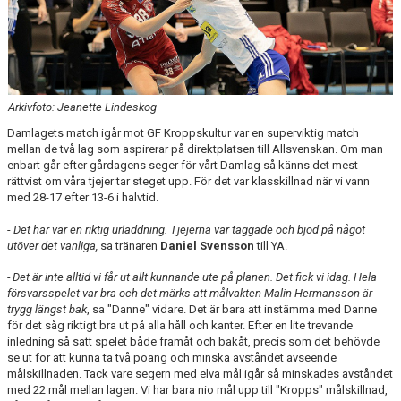
Arkivfoto: Jeanette Lindeskog
Damlagets match igår mot GF Kroppskultur var en superviktig match
mellan de två lag som aspirerar på direktplatsen till Allsvenskan. Om man
enbart går efter gårdagens seger för vårt Damlag så känns det mest
rättvist om våra tjejer tar steget upp. För det var klasskillnad när vi vann
med 28-17 efter 13-6 i halvtid.
-
Det här var en riktig urladdning. Tjejerna var taggade och bjöd på något
utöver det vanliga,
sa tränaren
Daniel Svensson
till YA.
- Det är inte alltid vi får ut allt kunnande ute på planen. Det fick vi idag. Hela
försvarsspelet var bra och det märks att målvakten Malin Hermansson är
trygg längst bak
, sa "Danne" vidare. Det är bara att instämma med Danne
för det såg riktigt bra ut på alla håll och kanter. Efter en lite trevande
inledning så satt spelet både framåt och bakåt, precis som det behövde
se ut för att kunna ta två poäng och minska avståndet avseende
målskillnaden. Tack vare segern med elva mål igår så minskades avståndet
med 22 mål mellan lagen. Vi har bara nio mål upp till "Kropps" målskillnad,