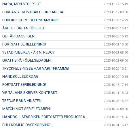
NÄRA, MEN STOLPE UT.
2023-11-12 15:49
FÖRLÄNGT KONTRAKT FÖR ZAREBA
2023-11-12 09:30
PUBLIKREKORD OCH INSAMLING!
2023-11-06 14:29
ÅRETS FÖRSTA FÖRLUST!
2023-10-28 15:47
DET ÄR DAGS IGEN!
2023-10-28 10:13
FORTSATT SERIELEDNING!
2023-10-21 15:50
YSTADPUBLIKEN - ÄR NI REDO?
2023-10-21 08:30
GRATTIS PÅ FÖDELSEDAGEN!
2023-10-21 08:00
TRYCKFELS-NISSE HAR VARIT FRAMME!
2023-10-20 10:21
HANDBOLLSLÖRDAG!
2023-10-20 10:18
FORTSATT SERIELEDNING!
2023-10-15 17:19
YIF-TALANG SKRIVER KONTRAKT.
2023-10-11 15:03
TREDJE RAKA VINSTEN!
2023-10-08 15:52
MATCH MOT SERIELEDAREN!
2023-10-07 08:00
HANDBOLLSFABRIKEN FORTSÄTTER PRODUCERA.
2023-10-05 14:56
FULLKOMLIG ÖVERKÖRNING!
2023-10-01 16:47