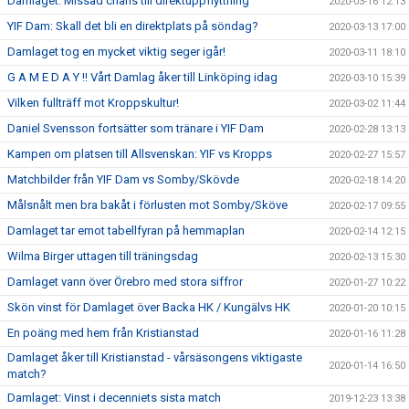
Damlaget: Missad chans till direktuppflyttning
2020-03-16 12:13
YIF Dam: Skall det bli en direktplats på söndag?
2020-03-13 17:00
Damlaget tog en mycket viktig seger igår!
2020-03-11 18:10
G A M E D A Y !! Vårt Damlag åker till Linköping idag
2020-03-10 15:39
Vilken fullträff mot Kroppskultur!
2020-03-02 11:44
Daniel Svensson fortsätter som tränare i YIF Dam
2020-02-28 13:13
Kampen om platsen till Allsvenskan: YIF vs Kropps
2020-02-27 15:57
Matchbilder från YIF Dam vs Somby/Skövde
2020-02-18 14:20
Målsnålt men bra bakåt i förlusten mot Somby/Sköve
2020-02-17 09:55
Damlaget tar emot tabellfyran på hemmaplan
2020-02-14 12:15
Wilma Birger uttagen till träningsdag
2020-02-13 15:30
Damlaget vann över Örebro med stora siffror
2020-01-27 10:22
Skön vinst för Damlaget över Backa HK / Kungälvs HK
2020-01-20 10:15
En poäng med hem från Kristianstad
2020-01-16 11:28
Damlaget åker till Kristianstad - vårsäsongens viktigaste
2020-01-14 16:50
match?
Damlaget: Vinst i decenniets sista match
2019-12-23 13:38