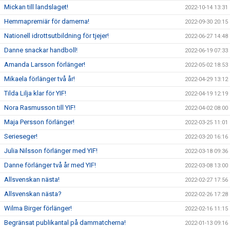
Mickan till landslaget!
2022-10-14 13:31
Hemmapremiär för damerna!
2022-09-30 20:15
Nationell idrottsutbildning för tjejer!
2022-06-27 14:48
Danne snackar handboll!
2022-06-19 07:33
Amanda Larsson förlänger!
2022-05-02 18:53
Mikaela förlänger två år!
2022-04-29 13:12
Tilda Lilja klar för YIF!
2022-04-19 12:19
Nora Rasmusson till YIF!
2022-04-02 08:00
Maja Persson förlänger!
2022-03-25 11:01
Serieseger!
2022-03-20 16:16
Julia Nilsson förlänger med YIF!
2022-03-18 09:36
Danne förlänger två år med YIF!
2022-03-08 13:00
Allsvenskan nästa!
2022-02-27 17:56
Allsvenskan nästa?
2022-02-26 17:28
Wilma Birger förlänger!
2022-02-16 11:15
Begränsat publikantal på dammatcherna!
2022-01-13 09:16