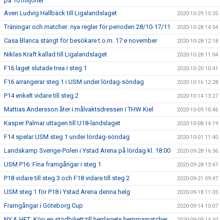
på 10 miljoner
Även Ludvig Hallbäck till Ligalandslaget
2020-10-29 15:35
Träningar och matcher: nya regler för perioden 28/10-17/11
2020-10-28 14:54
Casa Blanca stängt för besökare t.o.m. 17:e november
2020-10-28 12:18
Niklas Kraft kallad till Ligalandslaget
2020-10-28 11:04
F16 laget slutade trea i steg 1
2020-10-20 10:41
F16 arrangerar steg 1 i USM under lördag-söndag
2020-10-16 12:28
P14 enkelt vidare till steg 2
2020-10-14 13:27
Mattias Andersson åter i målvaktsdressen i THW Kiel
2020-10-09 10:46
Kasper Palmar uttagen till U18-landslaget
2020-10-08 14:19
F14 spelar USM steg 1 under lördag-söndag
2020-10-01 11:40
Landskamp Sverige-Polen i Ystad Arena på lördag kl. 18:00
2020-09-28 16:36
USM P16: Fina framgångar i steg 1
2020-09-28 13:47
P18 vidare till steg 3 och F18 vidare till steg 2
2020-09-21 09:47
USM steg 1 för P18 i Ystad Arena denna helg
2020-09-18 11:05
Framgångar i Göteborg Cup
2020-09-14 10:07
NY & HET: Köp en stödbiljett till herrlagets hemmamatcher
2020-09-09 14:40