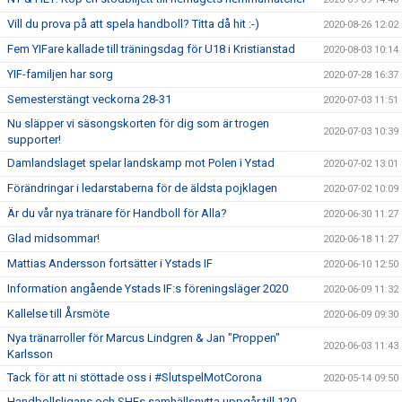
Vill du prova på att spela handboll? Titta då hit :-)
2020-08-26 12:02
Fem YIFare kallade till träningsdag för U18 i Kristianstad
2020-08-03 10:14
YIF-familjen har sorg
2020-07-28 16:37
Semesterstängt veckorna 28-31
2020-07-03 11:51
Nu släpper vi säsongskorten för dig som är trogen
2020-07-03 10:39
supporter!
Damlandslaget spelar landskamp mot Polen i Ystad
2020-07-02 13:01
Förändringar i ledarstaberna för de äldsta pojklagen
2020-07-02 10:09
Är du vår nya tränare för Handboll för Alla?
2020-06-30 11:27
Glad midsommar!
2020-06-18 11:27
Mattias Andersson fortsätter i Ystads IF
2020-06-10 12:50
Information angående Ystads IF:s föreningsläger 2020
2020-06-09 11:32
Kallelse till Årsmöte
2020-06-09 09:30
Nya tränarroller för Marcus Lindgren & Jan "Proppen"
2020-06-03 11:43
Karlsson
Tack för att ni stöttade oss i #SlutspelMotCorona
2020-05-14 09:50
Handbollsligans och SHEs samhällsnytta uppgår till 120