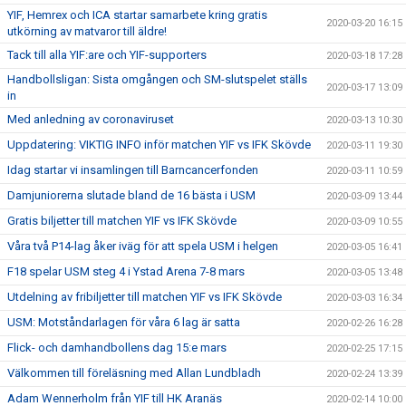
YIF, Hemrex och ICA startar samarbete kring gratis
2020-03-20 16:15
utkörning av matvaror till äldre!
Tack till alla YIF:are och YIF-supporters
2020-03-18 17:28
Handbollsligan: Sista omgången och SM-slutspelet ställs
2020-03-17 13:09
in
Med anledning av coronaviruset
2020-03-13 10:30
Uppdatering: VIKTIG INFO inför matchen YIF vs IFK Skövde
2020-03-11 19:30
Idag startar vi insamlingen till Barncancerfonden
2020-03-11 10:59
Damjuniorerna slutade bland de 16 bästa i USM
2020-03-09 13:44
Gratis biljetter till matchen YIF vs IFK Skövde
2020-03-09 10:55
Våra två P14-lag åker iväg för att spela USM i helgen
2020-03-05 16:41
F18 spelar USM steg 4 i Ystad Arena 7-8 mars
2020-03-05 13:48
Utdelning av fribiljetter till matchen YIF vs IFK Skövde
2020-03-03 16:34
USM: Motståndarlagen för våra 6 lag är satta
2020-02-26 16:28
Flick- och damhandbollens dag 15:e mars
2020-02-25 17:15
Välkommen till föreläsning med Allan Lundbladh
2020-02-24 13:39
Adam Wennerholm från YIF till HK Aranäs
2020-02-14 10:00