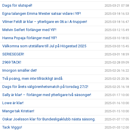
Dags för slutspel!
2025-03-21 07:58
Egna talangen Emma Wester satsar vidare i YIF!
2025-03-18 16:53
Vilmer Feldt är klar – ytterligare en 06:a i A-truppen!
2025-03-18 16:47
Melvin Seifert förlänger med YIF!
2025-03-12 15:49
Hanna Popaja förlänger med YIF!
2025-03-10 18:55
Välkomna som utställare till Jul på Högestad 2025
2025-03-03 15:45
SERIESEGER!
2025-03-01 18:59
2969 TACK!
2025-02-28 09:09
Imorgon smäller det!
2025-02-26 16:22
Två poäng, men inte tillräckligt ändå.
2025-02-25 20:36
Dags för årets välgörenhetsmatch på torsdag 27/2!
2025-02-25 16:18
Sally är klar! – förlänger med ytterligare två säsonger!
2025-01-17 10:00
Lowe är klar!
2025-01-16 10:00
Mange tak Kristian!
2025-01-15 10:00
Oskar Joelsson klar för Bundesligaklubb nästa säsong.
2025-01-07 17:05
Tack Viggo!
2025-01-03 12:00