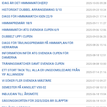
IDAG ÄR DET HIMMAMATCH(ER)!
2025-10-05 09:28
HISTORISKT DUBBEL ARRANGEMANG 5/10
2025-09-23 10:24
DAGS FÖR HIMMAMATCH IGEN 22/9
2025-09-21 17:14
HIMMAPREMIÄR 18/9
2025-09-11 11:27
HIMMAMATCH ATG SVENSKA CUPEN 6/9
2025-09-06 12:06
DUBBELT UPP I CUPEN
2025-09-03 06:25
DAGS FÖR TÄVLINGSPREMIÄR PÅ HIMMAPLAN FÖR
2025-08-26 15:16
HERRARNA
INFORMATION INFÖR ATG SVENSKA CUPEN FÖR
2025-08-18 12:51
DAMERNA
TRÄNINGSMATCHER SAMT SVENSKA CUPEN
2025-08-08 10:00
ETT STORT TACK TILL ALLA ER UNGDOMSLEDARE FRÅN
2025-07-14 21:16
YIF ALLIANSEN!
VI SÖKER FLER SVENSKA MÄSTARE
2025-07-10 09:27
SEMESTER PÅ KANSLIET V30-32
2025-07-08 10:13
INBJUDAN TILL ÅRSMÖTE
2025-06-18 19:04
SÄSONGSKORTEN FÖR 2025/2026 ÄR SLÄPPTA!
2025-06-18 10:21