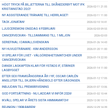
HÖGT TRYCK PÅ BILJETTERNA TILL SKÅNEDERBYT MOT IFK
2026-02-11 21:05
KRISTIANSTAD 20/2!
NY ASSISTERANDE TRÄNARE TILL HERRLAGET!
2026-02-11 11:00
TACK JONATAN!
2026-02-10 14:41
LJUSCEREMONI ONSDAG 4 FEBRUARI
2026-02-03 09:55
CANCERVECKAN - TILLSAMMANS TILL 1 MILJON
2026-02-03
SERIEFINAL I DAMALLSVENSKAN
2026-01-26 14:43
NY HUVUDTRÄNARE - KIM ANDERSSON
2026-01-20 11:00
VI SPELAR FÖR LIVET - VÄLGÖRENHETSMATCHER UNDER
2026-01-19 22:00
CANCERVECKAN
DANSK LAGKAPTEN KLAR FÖR YSTADS IF, STÄRKER
2026-01-14 11:00
LAGBYGGET
EFTER SEX FRAMGÅNGSRIKA ÅR I YIF, OSCAR CARLÉN
2026-01-12 17:05
ANSLUTER TILL SKJERN HÅNDBOLD EFTER SÄSONGEN.
INBJUDAN TILL PREMIÄRVISNING
2026-01-07 13:06
GOD FORTSÄTTNING - NU LADDAR VI INFÖR 2026!
2026-01-02 10:44
IKVÄLL SPELAR VI ÅRETS SISTA HIMMAMATCH!
2025-12-30 13:15
REUNION I 1908-BAREN!
2025-12-29 14:39