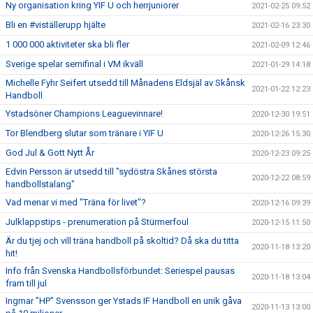
Ny organisation kring YIF U och herrjuniorer
2021-02-25 09:52
Bli en #viställerupp hjälte
2021-02-16 23:30
1 000 000 aktiviteter ska bli fler
2021-02-09 12:46
Sverige spelar semifinal i VM ikväll
2021-01-29 14:18
Michelle Fyhr Seifert utsedd till Månadens Eldsjäl av Skånsk
2021-01-22 12:23
Handboll
Ystadsöner Champions Leaguevinnare!
2020-12-30 19:51
Tor Blendberg slutar som tränare i YIF U
2020-12-26 15:30
God Jul & Gott Nytt År
2020-12-23 09:25
Edvin Persson är utsedd till "sydöstra Skånes största
2020-12-22 08:59
handbollstalang"
Vad menar vi med "Träna för livet"?
2020-12-16 09:39
Julklappstips - prenumeration på Stürmerfoul
2020-12-15 11:50
Är du tjej och vill träna handboll på skoltid? Då ska du titta
2020-11-18 13:20
hit!
Info från Svenska Handbollsförbundet: Seriespel pausas
2020-11-18 13:04
fram till jul
Ingmar ”HP” Svensson ger Ystads IF Handboll en unik gåva
2020-11-13 13:00