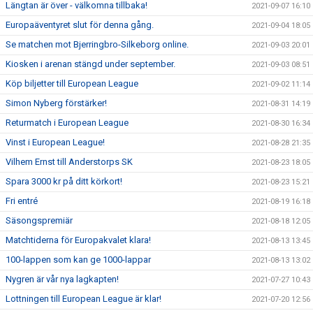
Längtan är över - välkomna tillbaka!
2021-09-07 16:10
Europaäventyret slut för denna gång.
2021-09-04 18:05
Se matchen mot Bjerringbro-Silkeborg online.
2021-09-03 20:01
Kiosken i arenan stängd under september.
2021-09-03 08:51
Köp biljetter till European League
2021-09-02 11:14
Simon Nyberg förstärker!
2021-08-31 14:19
Returmatch i European League
2021-08-30 16:34
Vinst i European League!
2021-08-28 21:35
Vilhem Ernst till Anderstorps SK
2021-08-23 18:05
Spara 3000 kr på ditt körkort!
2021-08-23 15:21
Fri entré
2021-08-19 16:18
Säsongspremiär
2021-08-18 12:05
Matchtiderna för Europakvalet klara!
2021-08-13 13:45
100-lappen som kan ge 1000-lappar
2021-08-13 13:02
Nygren är vår nya lagkapten!
2021-07-27 10:43
Lottningen till European League är klar!
2021-07-20 12:56