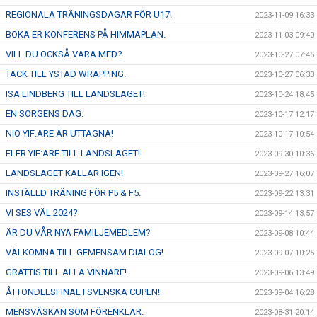
REGIONALA TRÄNINGSDAGAR FÖR U17!
2023-11-09 16:33
BOKA ER KONFERENS PÅ HIMMAPLAN.
2023-11-03 09:40
VILL DU OCKSÅ VARA MED?
2023-10-27 07:45
TACK TILL YSTAD WRAPPING.
2023-10-27 06:33
ISA LINDBERG TILL LANDSLAGET!
2023-10-24 18:45
EN SORGENS DAG.
2023-10-17 12:17
NIO YIF:ARE ÄR UTTAGNA!
2023-10-17 10:54
FLER YIF:ARE TILL LANDSLAGET!
2023-09-30 10:36
LANDSLAGET KALLAR IGEN!
2023-09-27 16:07
INSTÄLLD TRÄNING FÖR P5 & F5.
2023-09-22 13:31
VI SES VÄL 2024?
2023-09-14 13:57
ÄR DU VÅR NYA FAMILJEMEDLEM?
2023-09-08 10:44
VÄLKOMNA TILL GEMENSAM DIALOG!
2023-09-07 10:25
GRATTIS TILL ALLA VINNARE!
2023-09-06 13:49
ÅTTONDELSFINAL I SVENSKA CUPEN!
2023-09-04 16:28
MENSVÄSKAN SOM FÖRENKLAR.
2023-08-31 20:14