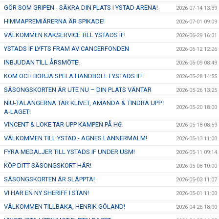
GÖR SOM GRIPEN - SÄKRA DIN PLATS I YSTAD ARENA!
2026-07-14 13:39
HIMMAPREMIÄRERNA ÄR SPIKADE!
2026-07-01 09:09
VÄLKOMMEN KAKSERVICE TILL YSTADS IF!
2026-06-29 16:01
YSTADS IF LYFTS FRAM AV CANCERFONDEN
2026-06-12 12:26
INBJUDAN TILL ÅRSMÖTE!
2026-06-09 08:49
KOM OCH BÖRJA SPELA HANDBOLL I YSTADS IF!
2026-05-28 14:55
SÄSONGSKORTEN ÄR UTE NU – DIN PLATS VÄNTAR
2026-05-26 13:25
NIU-TALANGERNA TAR KLIVET, AMANDA & TINDRA UPP I
2026-05-20 18:00
A-LAGET!
VINCENT & LOKE TAR UPP KAMPEN PÅ H6!
2026-05-18 08:59
VÄLKOMMEN TILL YSTAD - AGNES LANNERMALM!
2026-05-13 11:00
FYRA MEDALJER TILL YSTADS IF UNDER USM!
2026-05-11 09:14
KÖP DITT SÄSONGSKORT HÄR!
2026-05-08 10:00
SÄSONGSKORTEN ÄR SLÄPPTA!
2026-05-03 11:07
VI HAR EN NY SHERIFF I STAN!
2026-05-01 11:00
VÄLKOMMEN TILLBAKA, HENRIK GÖLAND!
2026-04-26 18:00