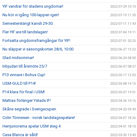
YIF vandrar för stadens ungdomar!
2022-07-29 10:10
Nu kör vi igång 100-lappen igen!
2022-07-19 11:35
Semesterstängt kansli 29-30.
2022-07-11 11:43
Fler YIF:are till landslagen!
2022-07-04 19:11
Fortsatta ungdomsframgångar för YIF!
2022-07-01 20:25
Nu släpper vi säsongskorten 28/6, 10:00
2022-06-27 15:52
Glad midsommar!
2022-06-24 08:00
Inbjudan till årsmöte 25/7
2022-06-07 08:57
P13 vinnare i Bohus Cup!
2022-05-17 12:02
USM-GULD till P14!
2022-05-08 14:15
P14 klara för final i USM!
2022-05-07 19:51
Mattias förlänger Ystads IF!
2022-04-26 10:16
Skåne segrade i Sverigecupen.
2022-04-20 09:49
Colin Tönnesen - norsk landslagsspelare!
2022-04-07 18:26
Herrjuniorerna spelar USM steg 4
2022-04-01 18:10
Casa Blanca är såld!
2022-03-30 13:40