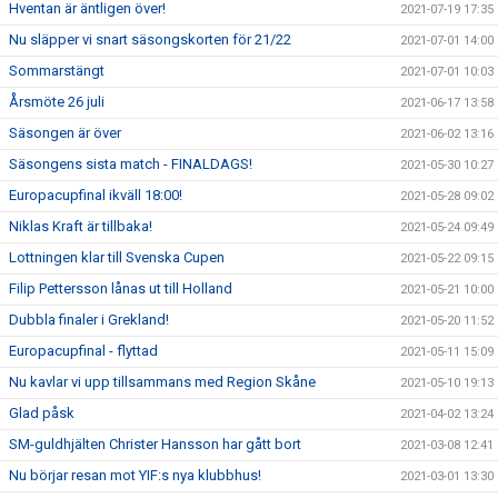
Hventan är äntligen över!
2021-07-19 17:35
Nu släpper vi snart säsongskorten för 21/22
2021-07-01 14:00
Sommarstängt
2021-07-01 10:03
Årsmöte 26 juli
2021-06-17 13:58
Säsongen är över
2021-06-02 13:16
Säsongens sista match - FINALDAGS!
2021-05-30 10:27
Europacupfinal ikväll 18:00!
2021-05-28 09:02
Niklas Kraft är tillbaka!
2021-05-24 09:49
Lottningen klar till Svenska Cupen
2021-05-22 09:15
Filip Pettersson lånas ut till Holland
2021-05-21 10:00
Dubbla finaler i Grekland!
2021-05-20 11:52
Europacupfinal - flyttad
2021-05-11 15:09
Nu kavlar vi upp tillsammans med Region Skåne
2021-05-10 19:13
Glad påsk
2021-04-02 13:24
SM-guldhjälten Christer Hansson har gått bort
2021-03-08 12:41
Nu börjar resan mot YIF:s nya klubbhus!
2021-03-01 13:30