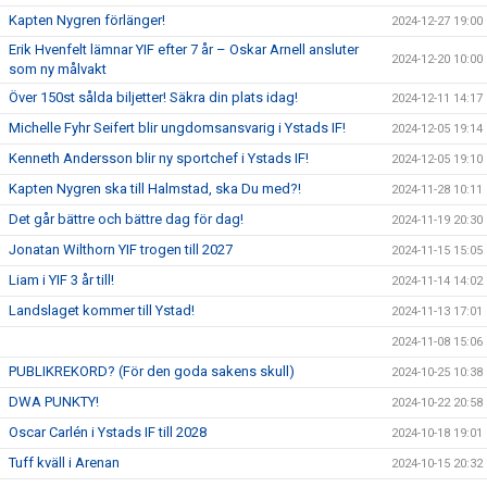
Kapten Nygren förlänger!
2024-12-27 19:00
Erik Hvenfelt lämnar YIF efter 7 år – Oskar Arnell ansluter
2024-12-20 10:00
som ny målvakt
Över 150st sålda biljetter! Säkra din plats idag!
2024-12-11 14:17
Michelle Fyhr Seifert blir ungdomsansvarig i Ystads IF!
2024-12-05 19:14
Kenneth Andersson blir ny sportchef i Ystads IF!
2024-12-05 19:10
Kapten Nygren ska till Halmstad, ska Du med?!
2024-11-28 10:11
Det går bättre och bättre dag för dag!
2024-11-19 20:30
Jonatan Wilthorn YIF trogen till 2027
2024-11-15 15:05
Liam i YIF 3 år till!
2024-11-14 14:02
Landslaget kommer till Ystad!
2024-11-13 17:01
2024-11-08 15:06
PUBLIKREKORD? (För den goda sakens skull)
2024-10-25 10:38
DWA PUNKTY!
2024-10-22 20:58
Oscar Carlén i Ystads IF till 2028
2024-10-18 19:01
Tuff kväll i Arenan
2024-10-15 20:32