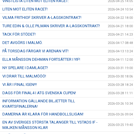
VINSTLISTA LITEN MOT ELITEN RACET:
2026-04-25 14:05
LITEN MOT ELITEN RACET!
2026-04-24 10:54
VILMA FRITHIOF SKRIVER A-LAGSKONTRAKT!
2026-04-22 18:00
TURE EDIN & OLLE PILMAN SKRIVER A-LAGSKONTRAKT!
2026-04-21 18:00
TACK FÖR STÖDET!
2026-04-21 14:23
DET AVGÖRS I MALMÖ.
2026-04-17 08:48
PÅ TORSDAG FÄRGAR VI ARENAN VIT!
2026-04-13 13:24
ELLA MÅNSSON DEHMAN FORTSÄTTER I YIF!
2026-04-11 12:00
NY SPELARE I DAMLAGET!
2026-03-31 19:00
VI DRAR TILL MALMÖÖÖ!
2026-03-30 18:06
VI ÄR I FINAL IGEN!!!
2026-03-28 18:24
DAGS FÖR FINAL4 I ATG SVENSKA CUPEN!
2026-03-28 11:11
INFORMATION GÄLLANDE BILJETTER TILL
2026-03-26 10:34
KVARTSFINALERNA!
DAMERNA ÄR KLARA FÖR HANDBOLLSLIGAN!
2026-03-26 09:04
EN AV SVERIGES STÖRSTA TALANGER TILL YSTADS IF -
2026-03-25 19:40
MAJKEN MÅNSSON KLAR