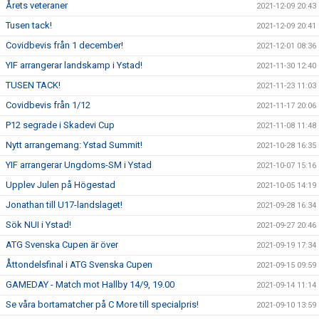
Årets veteraner
2021-12-09 20:43
Tusen tack!
2021-12-09 20:41
Covidbevis från 1 december!
2021-12-01 08:36
YIF arrangerar landskamp i Ystad!
2021-11-30 12:40
TUSEN TACK!
2021-11-23 11:03
Covidbevis från 1/12
2021-11-17 20:06
P12 segrade i Skadevi Cup
2021-11-08 11:48
Nytt arrangemang: Ystad Summit!
2021-10-28 16:35
YIF arrangerar Ungdoms-SM i Ystad
2021-10-07 15:16
Upplev Julen på Högestad
2021-10-05 14:19
Jonathan till U17-landslaget!
2021-09-28 16:34
Sök NUI i Ystad!
2021-09-27 20:46
ATG Svenska Cupen är över
2021-09-19 17:34
Åttondelsfinal i ATG Svenska Cupen
2021-09-15 09:59
GAMEDAY - Match mot Hallby 14/9, 19.00
2021-09-14 11:14
Se våra bortamatcher på C More till specialpris!
2021-09-10 13:59