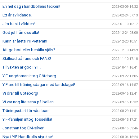
En hel dag i handbollens tecken!
2023-03-09 14:32
Ett år av lidande!
2023-02-24 07:13
Jim bäst i världen!
2023-01-10 10:17
God jul från oss alla!
2022-12-24 08:00
Karin är årets YIF-veteran!
2022-12-20 10:51
Att ge bort eller behålla själv?
2022-12-13 14:59
Skillnad på fans och FANS!
2022-11-10 17:18
Tillväxten är god i YIF!
2022-10-14 16:41
YIF-ungdomar intog Göteborg
2022-09-22 17:05
YIF:are till träningsdagar med landslaget!
2022-09-16 14:57
Vi drar till Göteborg!
2022-09-16 12:41
Vi var nog lite sena på bollen...
2022-09-15 15:32
Träningsstart för våra barn!
2022-08-29 11:51
YIF-familjen intog Tosselilla!
2022-08-15 17:21
Jonathan tog EM-silver!
2022-08-15 09:46
Nya i YIF Handbolls styrelse!
2022-08-04 16:24