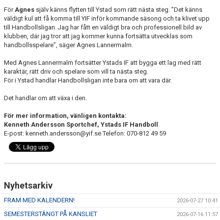
För
Agnes
själv känns flytten till Ystad som rätt nästa steg. ”Det känns
väldigt kul att få komma till YIF inför kommande säsong och ta klivet upp
till Handbollsligan. Jag har fått en väldigt bra och professionell bild av
klubben, där jag tror att jag kommer kunna fortsätta utvecklas som
handbollsspelare”, säger Agnes Lannermalm.
Med Agnes Lannermalm fortsätter Ystads IF att bygga ett lag med rätt
karaktär, rätt driv och spelare som vill ta nästa steg.
För i Ystad handlar Handbollsligan inte bara om att vara där.
Det handlar om att växa i den.
För mer information, vänligen kontakta:
Kenneth Andersson Sportchef, Ystads IF Handboll
E-post: kenneth.andersson@yif.se Telefon: 070-812 49 59
Nyhetsarkiv
FRAM MED KALENDERN!
2026-07-27 10:41
SEMESTERSTÄNGT PÅ KANSLIET
2026-07-16 11:57