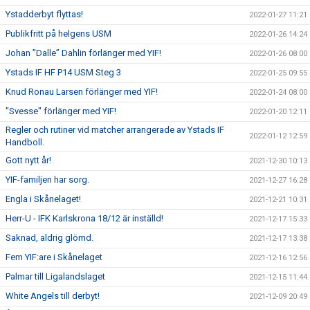
Ystadderbyt flyttas!
2022-01-27 11:21
Publikfritt på helgens USM
2022-01-26 14:24
Johan ”Dalle” Dahlin förlänger med YIF!
2022-01-26 08:00
Ystads IF HF P14 USM Steg 3
2022-01-25 09:55
Knud Ronau Larsen förlänger med YIF!
2022-01-24 08:00
"Svesse" förlänger med YIF!
2022-01-20 12:11
Regler och rutiner vid matcher arrangerade av Ystads IF
2022-01-12 12:59
Handboll.
Gott nytt år!
2021-12-30 10:13
YIF-familjen har sorg.
2021-12-27 16:28
Engla i Skånelaget!
2021-12-21 10:31
Herr-U - IFK Karlskrona 18/12 är inställd!
2021-12-17 15:33
Saknad, aldrig glömd.
2021-12-17 13:38
Fem YIF:are i Skånelaget
2021-12-16 12:56
Palmar till Ligalandslaget
2021-12-15 11:44
White Angels till derbyt!
2021-12-09 20:49