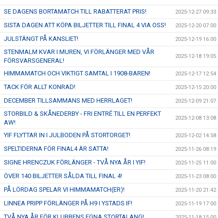
SE DAGENS BORTAMATCH TILL RABATTERAT PRIS!
2025-12-27 09:33
SISTA DAGEN ATT KÖPA BILJETTER TILL FINAL 4 VIA OSS!
2025-12-20 07:00
JULSTÄNGT PÅ KANSLIET!
2025-12-19 16:00
STENMALM KVAR I MUREN, VI FÖRLÄNGER MED VÅR
2025-12-18 19:05
FÖRSVARSGENERAL!
HIMMAMATCH OCH VIKTIGT SAMTAL I 1908-BAREN!
2025-12-17 12:54
TACK FÖR ALLT KONRAD!
2025-12-15 20:00
DECEMBER TILLSAMMANS MED HERRLAGET!
2025-12-09 21:07
STORBILD & SKÅNEDERBY - FRI ENTRÉ TILL EN PERFEKT
2025-12-08 13:08
AW!
YIF FLYTTAR IN I JULBODEN PÅ STORTORGET!
2025-12-02 14:58
SPELTIDERNA FÖR FINAL4 ÄR SATTA!
2025-11-26 08:19
SIGNE HRENCZUK FÖRLÄNGER - TVÅ NYA ÅR I YIF!
2025-11-25 11:00
ÖVER 140 BILJETTER SÅLDA TILL FINAL 4!
2025-11-23 08:00
PÅ LÖRDAG SPELAR VI HIMMAMATCH(ER)!
2025-11-20 21:42
LINNEA PRIPP FÖRLÄNGER PÅ H9 I YSTADS IF!
2025-11-19 17:00
TVÅ NYA ÅR FÖR KLUBBENS EGNA STORTALANG!
2025-11-18 15:00