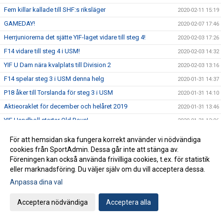
Fem killar kallade till SHF:s riksläger
2020-02-11 15:19
GAMEDAY!
2020-02-07 17:46
Herrjuniorerna det sjätte YIF-laget vidare till steg 4!
2020-02-03 17:26
F14 vidare till steg 4 i USM!
2020-02-03 14:32
YIF U Dam nära kvalplats till Division 2
2020-02-03 13:16
F14 spelar steg 3 i USM denna helg
2020-01-31 14:37
P18 åker till Torslanda för steg 3 i USM
2020-01-31 14:10
Aktieoraklet för december och helåret 2019
2020-01-31 13:46
YIF Handboll startar Old Boys!
2020-01-31 12:06
Nu går vi över till GAMEDAY
2020-01-28 10:40
För att hemsidan ska fungera korrekt använder vi nödvändiga
Vinst med 39-27 över Kolstad
2020-01-26 11:19
cookies från SportAdmin. Dessa går inte att stänga av.
Föreningen kan också använda frivilliga cookies, t.ex. för statistik
F16 åker till Göteborg för steg 3 i USM
2020-01-23 09:23
eller marknadsföring. Du väljer själv om du vill acceptera dessa.
P16 vidare till steg 4!
2020-01-20 08:37
Anpassa dina val
Häng med till Malmö för att heja fram Sverige!
2020-01-17 11:31
Acceptera nödvändiga
Acceptera alla
Landslaget spelar mellanrundan i Malmö
2020-01-16 15:10
P16 åker till Eslöv för steg 3 i USM
2020-01-15 13:23