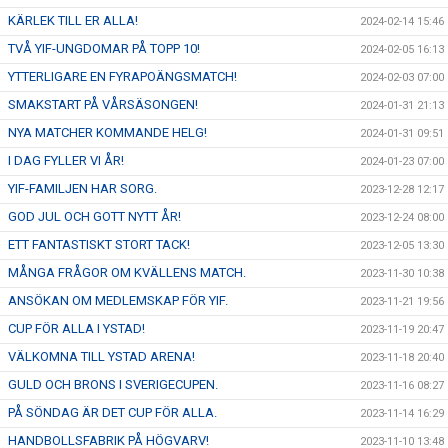
KÄRLEK TILL ER ALLA!
2024-02-14 15:46
TVÅ YIF-UNGDOMAR PÅ TOPP 10!
2024-02-05 16:13
YTTERLIGARE EN FYRAPOÄNGSMATCH!
2024-02-03 07:00
SMAKSTART PÅ VÅRSÄSONGEN!
2024-01-31 21:13
NYA MATCHER KOMMANDE HELG!
2024-01-31 09:51
I DAG FYLLER VI ÅR!
2024-01-23 07:00
YIF-FAMILJEN HAR SORG.
2023-12-28 12:17
GOD JUL OCH GOTT NYTT ÅR!
2023-12-24 08:00
ETT FANTASTISKT STORT TACK!
2023-12-05 13:30
MÅNGA FRÅGOR OM KVÄLLENS MATCH.
2023-11-30 10:38
ANSÖKAN OM MEDLEMSKAP FÖR YIF.
2023-11-21 19:56
CUP FÖR ALLA I YSTAD!
2023-11-19 20:47
VÄLKOMNA TILL YSTAD ARENA!
2023-11-18 20:40
GULD OCH BRONS I SVERIGECUPEN.
2023-11-16 08:27
PÅ SÖNDAG ÄR DET CUP FÖR ALLA.
2023-11-14 16:29
HANDBOLLSFABRIK PÅ HÖGVARV!
2023-11-10 13:48