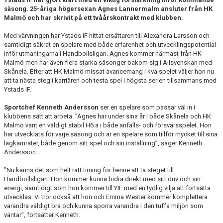
YIF:S NOSTALGOTEK
säsong. 25-åriga högersexan Agnes Lannermalm ansluter från HK
Malmö och har skrivit på ett tvåårskontrakt med klubben.
MEDLEMSKAP
Med värvningen har Ystads IF hittat ersättaren till Alexandra Larsson och
samtidigt säkrat en spelare med både erfarenhet och utvecklingspotential
inför utmaningarna i Handbollsligan. Agnes kommer närmast från HK
Malmö men har även flera starka säsonger bakom sig i Allsvenskan med
Skånela. Efter att HK Malmö missat avancemang i kvalspelet väljer hon nu
att ta nästa steg i karriären och testa spel i högsta serien tillsammans med
Ystads IF.
Sportchef Kenneth Andersson
ser en spelare som passar väl in i
klubbens sätt att arbeta. ”Agnes har under sina år i både Skånela och HK
Malmö varit en väldigt stabil H6:a i både anfalls- och försvarsspelet. Hon
har utvecklats för varje säsong och är en spelare som tillför mycket till sina
lagkamrater, både genom sitt spel och sin inställning”, säger Kenneth
Andersson.
”Nu känns det som helt rätt timing för henne att ta steget till
Handbollsligan. Hon kommer kunna bidra direkt med sitt driv och sin
energi, samtidigt som hon kommer till YIF med en tydlig vilja att fortsätta
utvecklas. Vi tror också att hon och Emma Wester kommer komplettera
varandra väldigt bra och kunna sporra varandra i den tuffa miljön som
väntar”, fortsätter Kenneth.