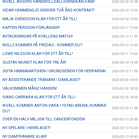
IKVÄLL AVGÖRS HANDBOLLSALLSVENSKAN DAM!
2026-03-25 10:38
VIDAR HEMMENSJÖ SKRIVER TVÅ ÅRS KONTRAKT!
2026-03-19 19:00
MAJA SVENSSON KLAR FÖR ETT ÅR TILL!
2026-03-18 19:00
KAPTEN PERSSON FÖRLÄNGER!
2026-03-17 19:00
AVTACKNINGAR PÅ KVÄLLENS MATCH!
2026-03-13 11:35
NOLL2 KOMMER PÅ FREDAG - KOMMER DU?
2026-03-12 10:00
LOWE NILSSON KLAR FÖR ETT ÅR TILL!
2026-03-11 19:00
GUSTAV MUNDT KLAR FÖR TRE ÅR!
2026-03-10 19:00
SISTA HIMMAMATCHEN I GRUNDSERIEN FÖR HERRARNA!
2026-03-10 11:00
NY ASSISTERANDE TRÄNARE I DAMLAGET!
2026-03-04 18:00
VÄLKOMMEN MÅNZ HANSEN!
2026-02-26 18:00
IVANO CARRARA KLAR FÖR ETT ÅR TILL!
2026-02-25 18:00
IKVÄLL KOMMER ANTON VARA I YSTAD ARENA, KOMMER
2026-02-20 11:48
DU?
ÖVER EN HALV MILJON TILL CANCERFONDEN!
2026-02-13 20:00
NY SPELARE I HERRLAGET!
2026-02-13 16:00
NY DAMTRÄNARE KLAR!
2026-02-13 09:45