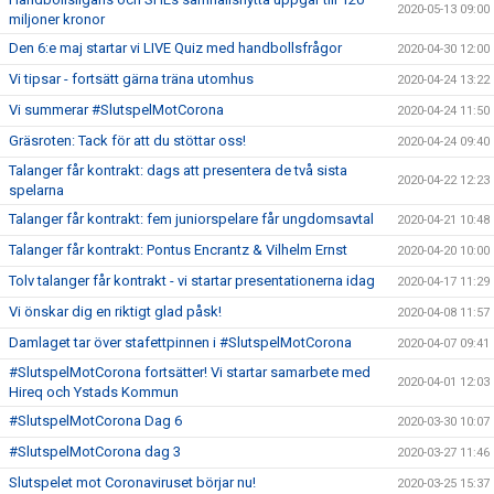
2020-05-13 09:00
miljoner kronor
Den 6:e maj startar vi LIVE Quiz med handbollsfrågor
2020-04-30 12:00
Vi tipsar - fortsätt gärna träna utomhus
2020-04-24 13:22
Vi summerar #SlutspelMotCorona
2020-04-24 11:50
Gräsroten: Tack för att du stöttar oss!
2020-04-24 09:40
Talanger får kontrakt: dags att presentera de två sista
2020-04-22 12:23
spelarna
Talanger får kontrakt: fem juniorspelare får ungdomsavtal
2020-04-21 10:48
Talanger får kontrakt: Pontus Encrantz & Vilhelm Ernst
2020-04-20 10:00
Tolv talanger får kontrakt - vi startar presentationerna idag
2020-04-17 11:29
Vi önskar dig en riktigt glad påsk!
2020-04-08 11:57
Damlaget tar över stafettpinnen i #SlutspelMotCorona
2020-04-07 09:41
#SlutspelMotCorona fortsätter! Vi startar samarbete med
2020-04-01 12:03
Hireq och Ystads Kommun
#SlutspelMotCorona Dag 6
2020-03-30 10:07
#SlutspelMotCorona dag 3
2020-03-27 11:46
Slutspelet mot Coronaviruset börjar nu!
2020-03-25 15:37