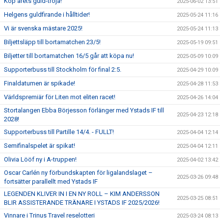
Köp årets guld-tröja!
2025-06-02 13:51
Helgens guldfirande i hålltider!
2025-05-24 11:16
Vi är svenska mästare 2025!
2025-05-24 11:13
Biljettsläpp till bortamatchen 23/5!
2025-05-19 09:51
Biljetter till bortamatchen 16/5 går att köpa nu!
2025-05-09 10:09
Supporterbuss till Stockholm för final 2:5.
2025-04-29 10:09
Finaldatumen är spikade!
2025-04-28 11:53
Världspremiär för Liten mot eliten racet!
2025-04-26 14:04
Stortalangen Ebba Börjesson förlänger med Ystads IF till
2025-04-23 12:18
2028!
Supporterbuss till Partille 14/4. - FULLT!
2025-04-04 12:14
Semifinalspelet är spikat!
2025-04-04 12:11
Olivia Lööf ny i A-truppen!
2025-04-02 13:42
Oscar Carlén ny förbundskapten för ligalandslaget –
2025-03-26 09:48
fortsätter parallellt med Ystads IF
LEGENDEN KLIVER IN I EN NY ROLL – KIM ANDERSSON
2025-03-25 08:51
BLIR ASSISTERANDE TRÄNARE I YSTADS IF 2025/2026!
Vinnare i Trinus Travel reselotteri
2025-03-24 08:13