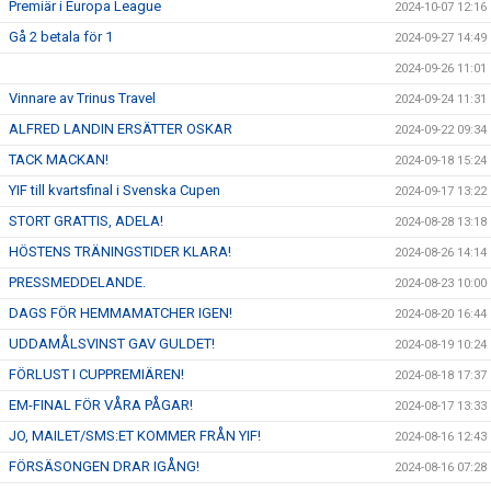
Premiär i Europa League
2024-10-07 12:16
Gå 2 betala för 1
2024-09-27 14:49
2024-09-26 11:01
Vinnare av Trinus Travel
2024-09-24 11:31
ALFRED LANDIN ERSÄTTER OSKAR
2024-09-22 09:34
TACK MACKAN!
2024-09-18 15:24
YIF till kvartsfinal i Svenska Cupen
2024-09-17 13:22
STORT GRATTIS, ADELA!
2024-08-28 13:18
HÖSTENS TRÄNINGSTIDER KLARA!
2024-08-26 14:14
PRESSMEDDELANDE.
2024-08-23 10:00
DAGS FÖR HEMMAMATCHER IGEN!
2024-08-20 16:44
UDDAMÅLSVINST GAV GULDET!
2024-08-19 10:24
FÖRLUST I CUPPREMIÄREN!
2024-08-18 17:37
EM-FINAL FÖR VÅRA PÅGAR!
2024-08-17 13:33
JO, MAILET/SMS:ET KOMMER FRÅN YIF!
2024-08-16 12:43
FÖRSÄSONGEN DRAR IGÅNG!
2024-08-16 07:28