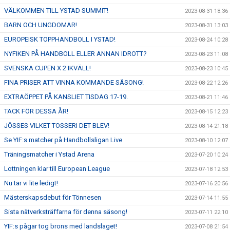
VÄLKOMMEN TILL YSTAD SUMMIT!
2023-08-31 18:36
BARN OCH UNGDOMAR!
2023-08-31 13:03
EUROPEISK TOPPHANDBOLL I YSTAD!
2023-08-24 10:28
NYFIKEN PÅ HANDBOLL ELLER ANNAN IDROTT?
2023-08-23 11:08
SVENSKA CUPEN X 2 IKVÄLL!
2023-08-23 10:45
FINA PRISER ATT VINNA KOMMANDE SÄSONG!
2023-08-22 12:26
EXTRAÖPPET PÅ KANSLIET TISDAG 17-19.
2023-08-21 11:46
TACK FÖR DESSA ÅR!
2023-08-15 12:23
JÖSSES VILKET TOSSERI DET BLEV!
2023-08-14 21:18
Se YIF:s matcher på Handbollsligan Live
2023-08-10 12:07
Träningsmatcher i Ystad Arena
2023-07-20 10:24
Lottningen klar till European League
2023-07-18 12:53
Nu tar vi lite ledigt!
2023-07-16 20:56
Mästerskapsdebut för Tönnesen
2023-07-14 11:55
Sista nätverksträffarna för denna säsong!
2023-07-11 22:10
YIF:s pågar tog brons med landslaget!
2023-07-08 21:54