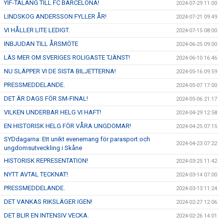
YIF-TALANG TILL FC BARCELONA!
2024-07-29 11:00
LINDSKOG ANDERSSON FYLLER ÅR!
2024-07-21 09:49
VI HÅLLER LITE LEDIGT.
2024-07-15 08:00
INBJUDAN TILL ÅRSMÖTE
2024-06-25 09:00
LÄS MER OM SVERIGES ROLIGASTE TJÄNST!
2024-06-10 16:46
NU SLÄPPER VI DE SISTA BILJETTERNA!
2024-05-16 09:59
PRESSMEDDELANDE.
2024-05-07 17:00
DET ÄR DAGS FÖR SM-FINAL!
2024-05-06 21:17
VILKEN UNDERBAR HELG VI HAFT!
2024-04-29 12:58
EN HISTORISK HELG FÖR VÅRA UNGDOMAR!
2024-04-25 07:15
SYDdagarna: Ett unikt evenemang för parasport och
2024-04-23 07:22
ungdomsutveckling i Skåne
HISTORISK REPRESENTATION!
2024-03-25 11:42
NYTT AVTAL TECKNAT!
2024-03-14 07:00
PRESSMEDDELANDE.
2024-03-13 11:24
DET VANKAS RIKSLÄGER IGEN!
2024-02-27 12:06
DET BLIR EN INTENSIV VECKA.
2024-02-26 14:01