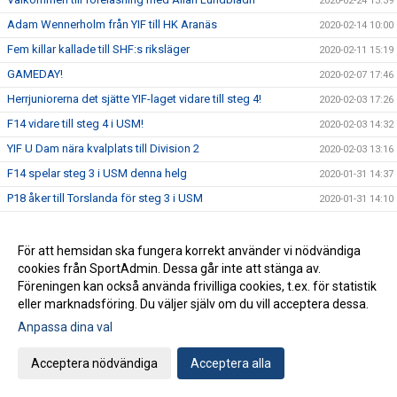
2020-02-24 13:39
Adam Wennerholm från YIF till HK Aranäs
2020-02-14 10:00
Fem killar kallade till SHF:s riksläger
2020-02-11 15:19
GAMEDAY!
2020-02-07 17:46
Herrjuniorerna det sjätte YIF-laget vidare till steg 4!
2020-02-03 17:26
F14 vidare till steg 4 i USM!
2020-02-03 14:32
YIF U Dam nära kvalplats till Division 2
2020-02-03 13:16
F14 spelar steg 3 i USM denna helg
2020-01-31 14:37
P18 åker till Torslanda för steg 3 i USM
2020-01-31 14:10
Aktieoraklet för december och helåret 2019
2020-01-31 13:46
YIF Handboll startar Old Boys!
2020-01-31 12:06
För att hemsidan ska fungera korrekt använder vi nödvändiga
cookies från SportAdmin. Dessa går inte att stänga av.
Nu går vi över till GAMEDAY
2020-01-28 10:40
Föreningen kan också använda frivilliga cookies, t.ex. för statistik
Vinst med 39-27 över Kolstad
2020-01-26 11:19
eller marknadsföring. Du väljer själv om du vill acceptera dessa.
F16 åker till Göteborg för steg 3 i USM
2020-01-23 09:23
Anpassa dina val
P16 vidare till steg 4!
2020-01-20 08:37
Acceptera nödvändiga
Acceptera alla
Häng med till Malmö för att heja fram Sverige!
2020-01-17 11:31
Landslaget spelar mellanrundan i Malmö