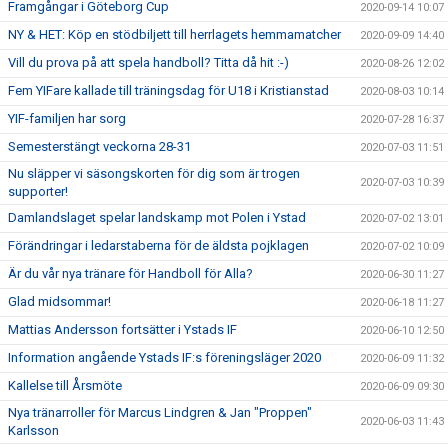
Framgångar i Göteborg Cup
2020-09-14 10:07
NY & HET: Köp en stödbiljett till herrlagets hemmamatcher
2020-09-09 14:40
Vill du prova på att spela handboll? Titta då hit :-)
2020-08-26 12:02
Fem YIFare kallade till träningsdag för U18 i Kristianstad
2020-08-03 10:14
YIF-familjen har sorg
2020-07-28 16:37
Semesterstängt veckorna 28-31
2020-07-03 11:51
Nu släpper vi säsongskorten för dig som är trogen
2020-07-03 10:39
supporter!
Damlandslaget spelar landskamp mot Polen i Ystad
2020-07-02 13:01
Förändringar i ledarstaberna för de äldsta pojklagen
2020-07-02 10:09
Är du vår nya tränare för Handboll för Alla?
2020-06-30 11:27
Glad midsommar!
2020-06-18 11:27
Mattias Andersson fortsätter i Ystads IF
2020-06-10 12:50
Information angående Ystads IF:s föreningsläger 2020
2020-06-09 11:32
Kallelse till Årsmöte
2020-06-09 09:30
Nya tränarroller för Marcus Lindgren & Jan "Proppen"
2020-06-03 11:43
Karlsson