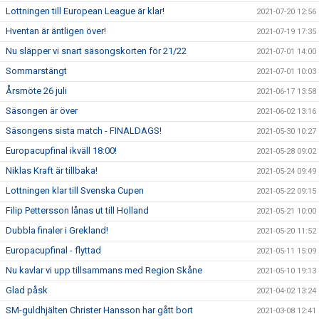
Lottningen till European League är klar!
2021-07-20 12:56
Hventan är äntligen över!
2021-07-19 17:35
Nu släpper vi snart säsongskorten för 21/22
2021-07-01 14:00
Sommarstängt
2021-07-01 10:03
Årsmöte 26 juli
2021-06-17 13:58
Säsongen är över
2021-06-02 13:16
Säsongens sista match - FINALDAGS!
2021-05-30 10:27
Europacupfinal ikväll 18:00!
2021-05-28 09:02
Niklas Kraft är tillbaka!
2021-05-24 09:49
Lottningen klar till Svenska Cupen
2021-05-22 09:15
Filip Pettersson lånas ut till Holland
2021-05-21 10:00
Dubbla finaler i Grekland!
2021-05-20 11:52
Europacupfinal - flyttad
2021-05-11 15:09
Nu kavlar vi upp tillsammans med Region Skåne
2021-05-10 19:13
Glad påsk
2021-04-02 13:24
SM-guldhjälten Christer Hansson har gått bort
2021-03-08 12:41