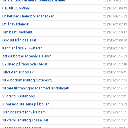
YIF Handboll är årets förening i Skåne!
2023-03-31 21:57
P16 till USM-final!
2023-03-13 09:49
En hel dag i handbollens tecken!
2023-03-09 14:32
Ett år av lidande!
2023-02-24 07:13
Jim bäst i världen!
2023-01-10 10:17
God jul från oss alla!
2022-12-24 08:00
Karin är årets YIF-veteran!
2022-12-20 10:51
Att ge bort eller behålla själv?
2022-12-13 14:59
Skillnad på fans och FANS!
2022-11-10 17:18
Tillväxten är god i YIF!
2022-10-14 16:41
YIF-ungdomar intog Göteborg
2022-09-22 17:05
YIF:are till träningsdagar med landslaget!
2022-09-16 14:57
Vi drar till Göteborg!
2022-09-16 12:41
Vi var nog lite sena på bollen...
2022-09-15 15:32
Träningsstart för våra barn!
2022-08-29 11:51
YIF-familjen intog Tosselilla!
2022-08-15 17:21