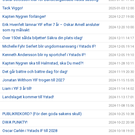
Tack Viggo!
2025-01-03 12:00
Kapten Nygren förlänger!
2024-12-27 19:00
Erik Hvenfelt lämnar YIF efter 7 år – Oskar Arnell ansluter
2024-12-20 10:00
som ny målvakt
Över 150st sålda biljetter! Säkra din plats idag!
2024-12-11 14:17
Michelle Fyhr Seifert blir ungdomsansvarig i Ystads IF!
2024-12-05 19:14
Kenneth Andersson blir ny sportchef i Ystads IF!
2024-12-05 19:10
Kapten Nygren ska till Halmstad, ska Du med?!
2024-11-28 10:11
Det går bättre och bättre dag för dag!
2024-11-19 20:30
Jonatan Wilthorn YIF trogen till 2027
2024-11-15 15:05
Liam i YIF 3 år till!
2024-11-14 14:02
Landslaget kommer till Ystad!
2024-11-13 17:01
2024-11-08 15:06
PUBLIKREKORD? (För den goda sakens skull)
2024-10-25 10:38
DWA PUNKTY!
2024-10-22 20:58
Oscar Carlén i Ystads IF till 2028
2024-10-18 19:01