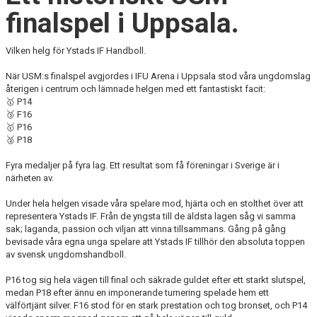
YIF:S NOSTALGOTEK
finalspel i Uppsala.
MEDLEMSKAP
Vilken helg för Ystads IF Handboll.
När USM:s finalspel avgjordes i IFU Arena i Uppsala stod våra ungdomslag
återigen i centrum och lämnade helgen med ett fantastiskt facit:
🥇 P14
🥉 F16
🥇 P16
🥈 P18
Fyra medaljer på fyra lag. Ett resultat som få föreningar i Sverige är i
närheten av.
Under hela helgen visade våra spelare mod, hjärta och en stolthet över att
representera Ystads IF. Från de yngsta till de äldsta lagen såg vi samma
sak; laganda, passion och viljan att vinna tillsammans. Gång på gång
bevisade våra egna unga spelare att Ystads IF tillhör den absoluta toppen
av svensk ungdomshandboll.
P16 tog sig hela vägen till final och säkrade guldet efter ett starkt slutspel,
medan P18 efter ännu en imponerande turnering spelade hem ett
välförtjänt silver. F16 stod för en stark prestation och tog bronset, och P14