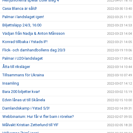
Herrjuniorerna spelar USM steg 4
2022-04-01 18:10
Casa Blanca är såld!
2022-03-30 13:40
Palmar i landslaget igen!
2022-03-25 11:51
Biljettsläpp 24/3, 16:00
2022-03-23 14:53
Vädjan från Nadja & Anton Månsson
2022-03-23 14:04
Konrad tillbaka i Ystads IF!
2022-03-21 14:05
Flick- och damhandbollens dag 20/3
2022-03-19 19:06
Palmar i U20-landslaget
2022-03-17 09:42
Åtta till riksläger
2022-03-14 10:44
Tillsammans för Ukraina
2022-03-10 07:49
Insamling
2022-03-07 14:12
Bara 200 biljetter kvar!
2022-03-02 15:19
Edvin lånas ut till Skånela
2022-02-15 10:00
Damlandskamp i Ystad 5/3!
2022-02-14 09:31
Webbinarium: Hur får vi fler barn i rörelse?
2022-02-07 09:55
Målvakt Kristian Zetterlund till YIF
2022-02-05 18:20