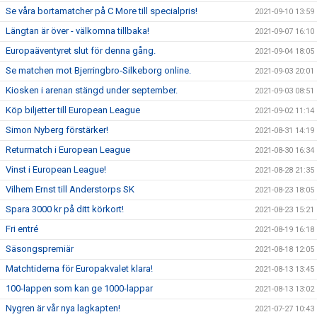
Se våra bortamatcher på C More till specialpris!
2021-09-10 13:59
Längtan är över - välkomna tillbaka!
2021-09-07 16:10
Europaäventyret slut för denna gång.
2021-09-04 18:05
Se matchen mot Bjerringbro-Silkeborg online.
2021-09-03 20:01
Kiosken i arenan stängd under september.
2021-09-03 08:51
Köp biljetter till European League
2021-09-02 11:14
Simon Nyberg förstärker!
2021-08-31 14:19
Returmatch i European League
2021-08-30 16:34
Vinst i European League!
2021-08-28 21:35
Vilhem Ernst till Anderstorps SK
2021-08-23 18:05
Spara 3000 kr på ditt körkort!
2021-08-23 15:21
Fri entré
2021-08-19 16:18
Säsongspremiär
2021-08-18 12:05
Matchtiderna för Europakvalet klara!
2021-08-13 13:45
100-lappen som kan ge 1000-lappar
2021-08-13 13:02
Nygren är vår nya lagkapten!
2021-07-27 10:43