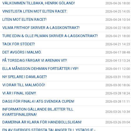
VÄLKOMMEN TILLBAKA, HENRIK GÖLAND!
2026-04-26 18:00
VINSTLISTA LITEN MOT ELITEN RACET:
2026-04-25 14:05
LITEN MOT ELITEN RACET!
2026-04-24 10:54
VILMA FRITHIOF SKRIVER A-LAGSKONTRAKT!
2026-04-22 18:00
TURE EDIN & OLLE PILMAN SKRIVER A-LAGSKONTRAKT!
2026-04-21 18:00
TACK FÖR STÖDET!
2026-04-21 14:23
DET AVGÖRS I MALMÖ.
2026-04-17 08:48
PÅ TORSDAG FÄRGAR VI ARENAN VIT!
2026-04-13 13:24
ELLA MÅNSSON DEHMAN FORTSÄTTER I YIF!
2026-04-11 12:00
NY SPELARE I DAMLAGET!
2026-03-31 19:00
VI DRAR TILL MALMÖÖÖ!
2026-03-30 18:06
VI ÄR I FINAL IGEN!!!
2026-03-28 18:24
DAGS FÖR FINAL4 I ATG SVENSKA CUPEN!
2026-03-28 11:11
INFORMATION GÄLLANDE BILJETTER TILL
2026-03-26 10:34
KVARTSFINALERNA!
DAMERNA ÄR KLARA FÖR HANDBOLLSLIGAN!
2026-03-26 09:04
EN AV SVERIGES STÖRSTA TALANGER TILL YSTADS IF -