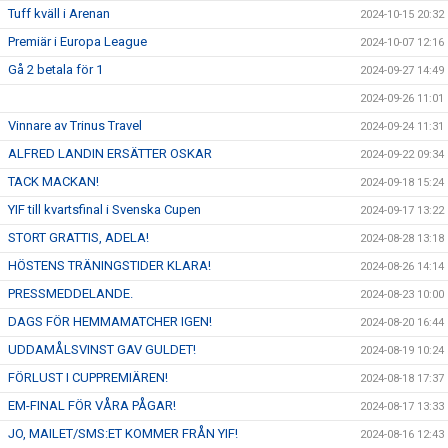
Tuff kväll i Arenan
2024-10-15 20:32
Premiär i Europa League
2024-10-07 12:16
Gå 2 betala för 1
2024-09-27 14:49
2024-09-26 11:01
Vinnare av Trinus Travel
2024-09-24 11:31
ALFRED LANDIN ERSÄTTER OSKAR
2024-09-22 09:34
TACK MACKAN!
2024-09-18 15:24
YIF till kvartsfinal i Svenska Cupen
2024-09-17 13:22
STORT GRATTIS, ADELA!
2024-08-28 13:18
HÖSTENS TRÄNINGSTIDER KLARA!
2024-08-26 14:14
PRESSMEDDELANDE.
2024-08-23 10:00
DAGS FÖR HEMMAMATCHER IGEN!
2024-08-20 16:44
UDDAMÅLSVINST GAV GULDET!
2024-08-19 10:24
FÖRLUST I CUPPREMIÄREN!
2024-08-18 17:37
EM-FINAL FÖR VÅRA PÅGAR!
2024-08-17 13:33
JO, MAILET/SMS:ET KOMMER FRÅN YIF!
2024-08-16 12:43