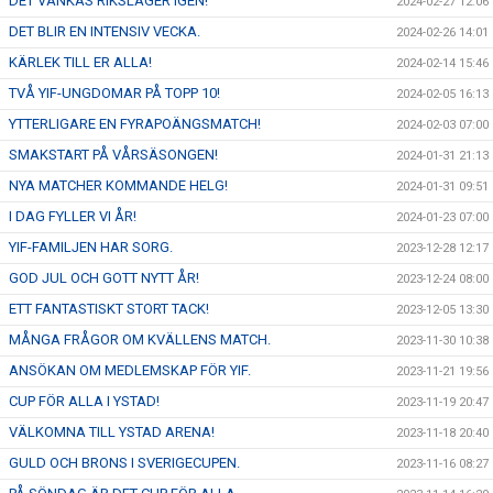
DET VANKAS RIKSLÄGER IGEN!
2024-02-27 12:06
DET BLIR EN INTENSIV VECKA.
2024-02-26 14:01
KÄRLEK TILL ER ALLA!
2024-02-14 15:46
TVÅ YIF-UNGDOMAR PÅ TOPP 10!
2024-02-05 16:13
YTTERLIGARE EN FYRAPOÄNGSMATCH!
2024-02-03 07:00
SMAKSTART PÅ VÅRSÄSONGEN!
2024-01-31 21:13
NYA MATCHER KOMMANDE HELG!
2024-01-31 09:51
I DAG FYLLER VI ÅR!
2024-01-23 07:00
YIF-FAMILJEN HAR SORG.
2023-12-28 12:17
GOD JUL OCH GOTT NYTT ÅR!
2023-12-24 08:00
ETT FANTASTISKT STORT TACK!
2023-12-05 13:30
MÅNGA FRÅGOR OM KVÄLLENS MATCH.
2023-11-30 10:38
ANSÖKAN OM MEDLEMSKAP FÖR YIF.
2023-11-21 19:56
CUP FÖR ALLA I YSTAD!
2023-11-19 20:47
VÄLKOMNA TILL YSTAD ARENA!
2023-11-18 20:40
GULD OCH BRONS I SVERIGECUPEN.
2023-11-16 08:27