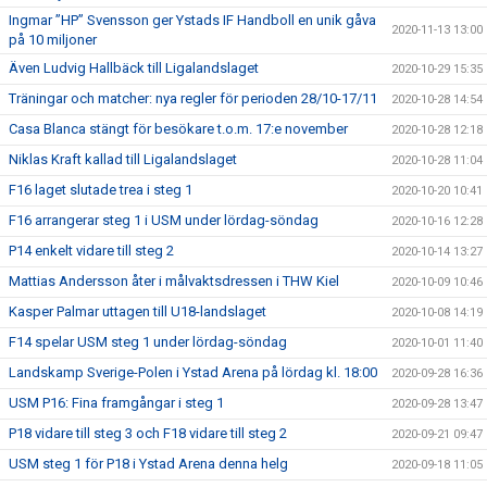
Ingmar ”HP” Svensson ger Ystads IF Handboll en unik gåva
2020-11-13 13:00
på 10 miljoner
Även Ludvig Hallbäck till Ligalandslaget
2020-10-29 15:35
Träningar och matcher: nya regler för perioden 28/10-17/11
2020-10-28 14:54
Casa Blanca stängt för besökare t.o.m. 17:e november
2020-10-28 12:18
Niklas Kraft kallad till Ligalandslaget
2020-10-28 11:04
F16 laget slutade trea i steg 1
2020-10-20 10:41
F16 arrangerar steg 1 i USM under lördag-söndag
2020-10-16 12:28
P14 enkelt vidare till steg 2
2020-10-14 13:27
Mattias Andersson åter i målvaktsdressen i THW Kiel
2020-10-09 10:46
Kasper Palmar uttagen till U18-landslaget
2020-10-08 14:19
F14 spelar USM steg 1 under lördag-söndag
2020-10-01 11:40
Landskamp Sverige-Polen i Ystad Arena på lördag kl. 18:00
2020-09-28 16:36
USM P16: Fina framgångar i steg 1
2020-09-28 13:47
P18 vidare till steg 3 och F18 vidare till steg 2
2020-09-21 09:47
USM steg 1 för P18 i Ystad Arena denna helg
2020-09-18 11:05