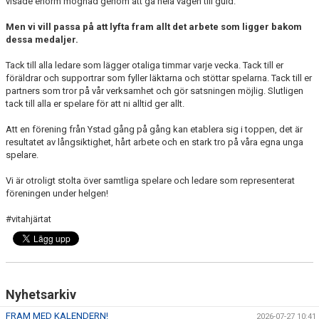
visade enorm mognad genom att gå hela vägen till guld.
Men vi vill passa på att lyfta fram allt det arbete som ligger bakom
dessa medaljer.
Tack till alla ledare som lägger otaliga timmar varje vecka. Tack till er
föräldrar och supportrar som fyller läktarna och stöttar spelarna. Tack till er
partners som tror på vår verksamhet och gör satsningen möjlig. Slutligen
tack till alla er spelare för att ni alltid ger allt.
Att en förening från Ystad gång på gång kan etablera sig i toppen, det är
resultatet av långsiktighet, hårt arbete och en stark tro på våra egna unga
spelare.
Vi är otroligt stolta över samtliga spelare och ledare som representerat
föreningen under helgen!
#vitahjärtat
Nyhetsarkiv
FRAM MED KALENDERN!
2026-07-27 10:41