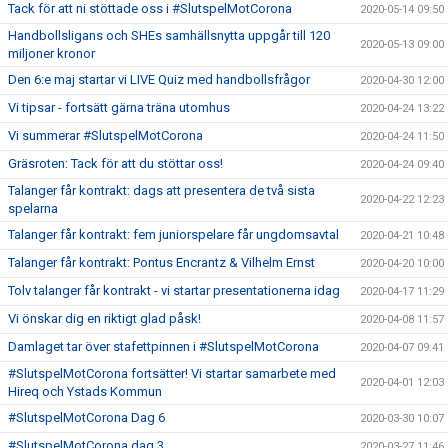
Tack för att ni stöttade oss i #SlutspelMotCorona
2020-05-14 09:50
Handbollsligans och SHEs samhällsnytta uppgår till 120
2020-05-13 09:00
miljoner kronor
Den 6:e maj startar vi LIVE Quiz med handbollsfrågor
2020-04-30 12:00
Vi tipsar - fortsätt gärna träna utomhus
2020-04-24 13:22
Vi summerar #SlutspelMotCorona
2020-04-24 11:50
Gräsroten: Tack för att du stöttar oss!
2020-04-24 09:40
Talanger får kontrakt: dags att presentera de två sista
2020-04-22 12:23
spelarna
Talanger får kontrakt: fem juniorspelare får ungdomsavtal
2020-04-21 10:48
Talanger får kontrakt: Pontus Encrantz & Vilhelm Ernst
2020-04-20 10:00
Tolv talanger får kontrakt - vi startar presentationerna idag
2020-04-17 11:29
Vi önskar dig en riktigt glad påsk!
2020-04-08 11:57
Damlaget tar över stafettpinnen i #SlutspelMotCorona
2020-04-07 09:41
#SlutspelMotCorona fortsätter! Vi startar samarbete med
2020-04-01 12:03
Hireq och Ystads Kommun
#SlutspelMotCorona Dag 6
2020-03-30 10:07
#SlutspelMotCorona dag 3
2020-03-27 11:46