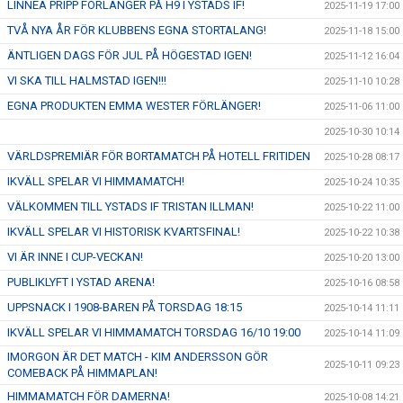
LINNEA PRIPP FÖRLÄNGER PÅ H9 I YSTADS IF!
2025-11-19 17:00
TVÅ NYA ÅR FÖR KLUBBENS EGNA STORTALANG!
2025-11-18 15:00
ÄNTLIGEN DAGS FÖR JUL PÅ HÖGESTAD IGEN!
2025-11-12 16:04
VI SKA TILL HALMSTAD IGEN!!!
2025-11-10 10:28
EGNA PRODUKTEN EMMA WESTER FÖRLÄNGER!
2025-11-06 11:00
2025-10-30 10:14
VÄRLDSPREMIÄR FÖR BORTAMATCH PÅ HOTELL FRITIDEN
2025-10-28 08:17
IKVÄLL SPELAR VI HIMMAMATCH!
2025-10-24 10:35
VÄLKOMMEN TILL YSTADS IF TRISTAN ILLMAN!
2025-10-22 11:00
IKVÄLL SPELAR VI HISTORISK KVARTSFINAL!
2025-10-22 10:38
VI ÄR INNE I CUP-VECKAN!
2025-10-20 13:00
PUBLIKLYFT I YSTAD ARENA!
2025-10-16 08:58
UPPSNACK I 1908-BAREN PÅ TORSDAG 18:15
2025-10-14 11:11
IKVÄLL SPELAR VI HIMMAMATCH TORSDAG 16/10 19:00
2025-10-14 11:09
IMORGON ÄR DET MATCH - KIM ANDERSSON GÖR
2025-10-11 09:23
COMEBACK PÅ HIMMAPLAN!
HIMMAMATCH FÖR DAMERNA!
2025-10-08 14:21