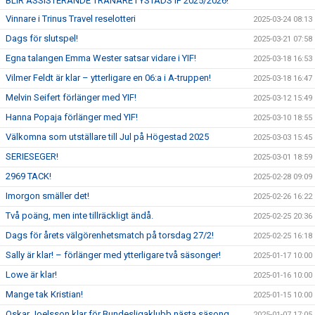
BLIR ASSISTERANDE TRÄNARE I YSTADS IF 2025/2026!
Vinnare i Trinus Travel reselotteri
2025-03-24 08:13
Dags för slutspel!
2025-03-21 07:58
Egna talangen Emma Wester satsar vidare i YIF!
2025-03-18 16:53
Vilmer Feldt är klar – ytterligare en 06:a i A-truppen!
2025-03-18 16:47
Melvin Seifert förlänger med YIF!
2025-03-12 15:49
Hanna Popaja förlänger med YIF!
2025-03-10 18:55
Välkomna som utställare till Jul på Högestad 2025
2025-03-03 15:45
SERIESEGER!
2025-03-01 18:59
2969 TACK!
2025-02-28 09:09
Imorgon smäller det!
2025-02-26 16:22
Två poäng, men inte tillräckligt ändå.
2025-02-25 20:36
Dags för årets välgörenhetsmatch på torsdag 27/2!
2025-02-25 16:18
Sally är klar! – förlänger med ytterligare två säsonger!
2025-01-17 10:00
Lowe är klar!
2025-01-16 10:00
Mange tak Kristian!
2025-01-15 10:00
Oskar Joelsson klar för Bundesligaklubb nästa säsong.
2025-01-07 17:05