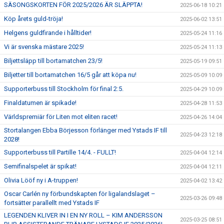
SÄSONGSKORTEN FÖR 2025/2026 ÄR SLÄPPTA!
2025-06-18 10:21
Köp årets guld-tröja!
2025-06-02 13:51
Helgens guldfirande i hålltider!
2025-05-24 11:16
Vi är svenska mästare 2025!
2025-05-24 11:13
Biljettsläpp till bortamatchen 23/5!
2025-05-19 09:51
Biljetter till bortamatchen 16/5 går att köpa nu!
2025-05-09 10:09
Supporterbuss till Stockholm för final 2:5.
2025-04-29 10:09
Finaldatumen är spikade!
2025-04-28 11:53
Världspremiär för Liten mot eliten racet!
2025-04-26 14:04
Stortalangen Ebba Börjesson förlänger med Ystads IF till
2025-04-23 12:18
2028!
Supporterbuss till Partille 14/4. - FULLT!
2025-04-04 12:14
Semifinalspelet är spikat!
2025-04-04 12:11
Olivia Lööf ny i A-truppen!
2025-04-02 13:42
Oscar Carlén ny förbundskapten för ligalandslaget –
2025-03-26 09:48
fortsätter parallellt med Ystads IF
LEGENDEN KLIVER IN I EN NY ROLL – KIM ANDERSSON
2025-03-25 08:51