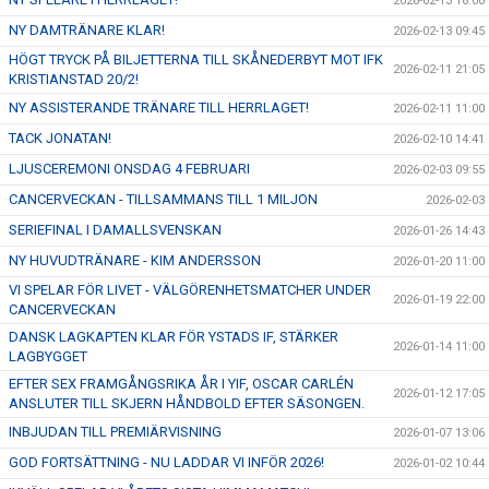
2026-02-13 16:00
NY DAMTRÄNARE KLAR!
2026-02-13 09:45
HÖGT TRYCK PÅ BILJETTERNA TILL SKÅNEDERBYT MOT IFK
2026-02-11 21:05
KRISTIANSTAD 20/2!
NY ASSISTERANDE TRÄNARE TILL HERRLAGET!
2026-02-11 11:00
TACK JONATAN!
2026-02-10 14:41
LJUSCEREMONI ONSDAG 4 FEBRUARI
2026-02-03 09:55
CANCERVECKAN - TILLSAMMANS TILL 1 MILJON
2026-02-03
SERIEFINAL I DAMALLSVENSKAN
2026-01-26 14:43
NY HUVUDTRÄNARE - KIM ANDERSSON
2026-01-20 11:00
VI SPELAR FÖR LIVET - VÄLGÖRENHETSMATCHER UNDER
2026-01-19 22:00
CANCERVECKAN
DANSK LAGKAPTEN KLAR FÖR YSTADS IF, STÄRKER
2026-01-14 11:00
LAGBYGGET
EFTER SEX FRAMGÅNGSRIKA ÅR I YIF, OSCAR CARLÉN
2026-01-12 17:05
ANSLUTER TILL SKJERN HÅNDBOLD EFTER SÄSONGEN.
INBJUDAN TILL PREMIÄRVISNING
2026-01-07 13:06
GOD FORTSÄTTNING - NU LADDAR VI INFÖR 2026!
2026-01-02 10:44