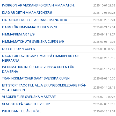
IMORGON ÄR VECKANS FÖRSTA HIMMAMATCH!
2025-10-07 21:33
IDAG ÄR DET HIMMAMATCH(ER)!
2025-10-05 09:28
HISTORISKT DUBBEL ARRANGEMANG 5/10
2025-09-23 10:24
DAGS FÖR HIMMAMATCH IGEN 22/9
2025-09-21 17:14
HIMMAPREMIÄR 18/9
2025-09-11 11:27
HIMMAMATCH ATG SVENSKA CUPEN 6/9
2025-09-06 12:06
DUBBELT UPP I CUPEN
2025-09-03 06:25
DAGS FÖR TÄVLINGSPREMIÄR PÅ HIMMAPLAN FÖR
2025-08-26 15:16
HERRARNA
INFORMATION INFÖR ATG SVENSKA CUPEN FÖR
2025-08-18 12:51
DAMERNA
TRÄNINGSMATCHER SAMT SVENSKA CUPEN
2025-08-08 10:00
ETT STORT TACK TILL ALLA ER UNGDOMSLEDARE FRÅN
2025-07-14 21:16
YIF ALLIANSEN!
VI SÖKER FLER SVENSKA MÄSTARE
2025-07-10 09:27
SEMESTER PÅ KANSLIET V30-32
2025-07-08 10:13
INBJUDAN TILL ÅRSMÖTE
2025-06-18 19:04