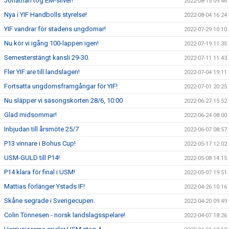
Jonathan tog EM-silver!
2022-08-15 09:46
Nya i YIF Handbolls styrelse!
2022-08-04 16:24
YIF vandrar för stadens ungdomar!
2022-07-29 10:10
Nu kör vi igång 100-lappen igen!
2022-07-19 11:35
Semesterstängt kansli 29-30.
2022-07-11 11:43
Fler YIF:are till landslagen!
2022-07-04 19:11
Fortsatta ungdomsframgångar för YIF!
2022-07-01 20:25
Nu släpper vi säsongskorten 28/6, 10:00
2022-06-27 15:52
Glad midsommar!
2022-06-24 08:00
Inbjudan till årsmöte 25/7
2022-06-07 08:57
P13 vinnare i Bohus Cup!
2022-05-17 12:02
USM-GULD till P14!
2022-05-08 14:15
P14 klara för final i USM!
2022-05-07 19:51
Mattias förlänger Ystads IF!
2022-04-26 10:16
Skåne segrade i Sverigecupen.
2022-04-20 09:49
Colin Tönnesen - norsk landslagsspelare!
2022-04-07 18:26