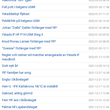
Välkomna "him" igen!
2022-02-03 08:24
Full pott i helgens USM!
2022-01-30 17:38
Ystadderbyt flyttas!
2022-01-27 11:21
Publikfritt på helgens USM
2022-01-26 14:24
Johan ”Dalle” Dahlin förlänger med YIF!
2022-01-26 08:00
Ystads IF HF P14 USM Steg 3
2022-01-25 09:55
Knud Ronau Larsen förlänger med YIF!
2022-01-24 08:00
"Svesse" förlänger med YIF!
2022-01-20 12:11
Regler och rutiner vid matcher arrangerade av Ystads IF
2022-01-12 12:59
Handboll.
Gott nytt år!
2021-12-30 10:13
YIF-familjen har sorg.
2021-12-27 16:28
Engla i Skånelaget!
2021-12-21 10:31
Herr-U - IFK Karlskrona 18/12 är inställd!
2021-12-17 15:33
Saknad, aldrig glömd.
2021-12-17 13:38
Fem YIF:are i Skånelaget
2021-12-16 12:56
Palmar till Ligalandslaget
2021-12-15 11:44