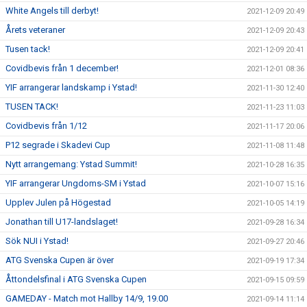
White Angels till derbyt!
2021-12-09 20:49
Årets veteraner
2021-12-09 20:43
Tusen tack!
2021-12-09 20:41
Covidbevis från 1 december!
2021-12-01 08:36
YIF arrangerar landskamp i Ystad!
2021-11-30 12:40
TUSEN TACK!
2021-11-23 11:03
Covidbevis från 1/12
2021-11-17 20:06
P12 segrade i Skadevi Cup
2021-11-08 11:48
Nytt arrangemang: Ystad Summit!
2021-10-28 16:35
YIF arrangerar Ungdoms-SM i Ystad
2021-10-07 15:16
Upplev Julen på Högestad
2021-10-05 14:19
Jonathan till U17-landslaget!
2021-09-28 16:34
Sök NUI i Ystad!
2021-09-27 20:46
ATG Svenska Cupen är över
2021-09-19 17:34
Åttondelsfinal i ATG Svenska Cupen
2021-09-15 09:59
GAMEDAY - Match mot Hallby 14/9, 19.00
2021-09-14 11:14