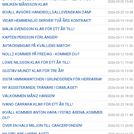
2026-03-25 19:40
MAJKEN MÅNSSON KLAR
IKVÄLL AVGÖRS HANDBOLLSALLSVENSKAN DAM!
2026-03-25 10:38
VIDAR HEMMENSJÖ SKRIVER TVÅ ÅRS KONTRAKT!
2026-03-19 19:00
MAJA SVENSSON KLAR FÖR ETT ÅR TILL!
2026-03-18 19:00
KAPTEN PERSSON FÖRLÄNGER!
2026-03-17 19:00
AVTACKNINGAR PÅ KVÄLLENS MATCH!
2026-03-13 11:35
NOLL2 KOMMER PÅ FREDAG - KOMMER DU?
2026-03-12 10:00
LOWE NILSSON KLAR FÖR ETT ÅR TILL!
2026-03-11 19:00
GUSTAV MUNDT KLAR FÖR TRE ÅR!
2026-03-10 19:00
SISTA HIMMAMATCHEN I GRUNDSERIEN FÖR HERRARNA!
2026-03-10 11:00
NY ASSISTERANDE TRÄNARE I DAMLAGET!
2026-03-04 18:00
VÄLKOMMEN MÅNZ HANSEN!
2026-02-26 18:00
IVANO CARRARA KLAR FÖR ETT ÅR TILL!
2026-02-25 18:00
IKVÄLL KOMMER ANTON VARA I YSTAD ARENA, KOMMER
2026-02-20 11:48
DU?
ÖVER EN HALV MILJON TILL CANCERFONDEN!
2026-02-13 20:00
NY SPELARE I HERRLAGET!