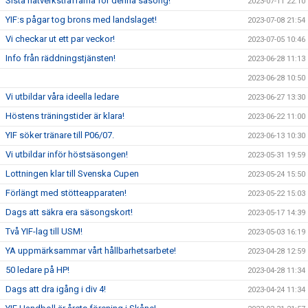
Sista nätverksträffarna för denna säsong!
2023-07-11 22:10
YIF:s pågar tog brons med landslaget!
2023-07-08 21:54
Vi checkar ut ett par veckor!
2023-07-05 10:46
Info från räddningstjänsten!
2023-06-28 11:13
2023-06-28 10:50
Vi utbildar våra ideella ledare
2023-06-27 13:30
Höstens träningstider är klara!
2023-06-22 11:00
YIF söker tränare till P06/07.
2023-06-13 10:30
Vi utbildar inför höstsäsongen!
2023-05-31 19:59
Lottningen klar till Svenska Cupen
2023-05-24 15:50
Förlängt med stötteapparaten!
2023-05-22 15:03
Dags att säkra era säsongskort!
2023-05-17 14:39
Två YIF-lag till USM!
2023-05-03 16:19
YA uppmärksammar vårt hållbarhetsarbete!
2023-04-28 12:59
50 ledare på HP!
2023-04-28 11:34
Dags att dra igång i div 4!
2023-04-24 11:34