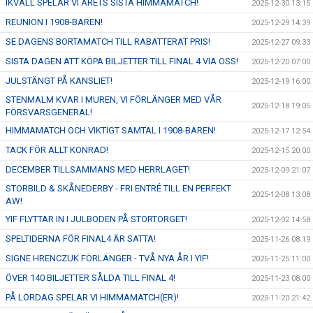
IKVÄLL SPELAR VI ÅRETS SISTA HIMMAMATCH!
2025-12-30 13:15
REUNION I 1908-BAREN!
2025-12-29 14:39
SE DAGENS BORTAMATCH TILL RABATTERAT PRIS!
2025-12-27 09:33
SISTA DAGEN ATT KÖPA BILJETTER TILL FINAL 4 VIA OSS!
2025-12-20 07:00
JULSTÄNGT PÅ KANSLIET!
2025-12-19 16:00
STENMALM KVAR I MUREN, VI FÖRLÄNGER MED VÅR
2025-12-18 19:05
FÖRSVARSGENERAL!
HIMMAMATCH OCH VIKTIGT SAMTAL I 1908-BAREN!
2025-12-17 12:54
TACK FÖR ALLT KONRAD!
2025-12-15 20:00
DECEMBER TILLSAMMANS MED HERRLAGET!
2025-12-09 21:07
STORBILD & SKÅNEDERBY - FRI ENTRÉ TILL EN PERFEKT
2025-12-08 13:08
AW!
YIF FLYTTAR IN I JULBODEN PÅ STORTORGET!
2025-12-02 14:58
SPELTIDERNA FÖR FINAL4 ÄR SATTA!
2025-11-26 08:19
SIGNE HRENCZUK FÖRLÄNGER - TVÅ NYA ÅR I YIF!
2025-11-25 11:00
ÖVER 140 BILJETTER SÅLDA TILL FINAL 4!
2025-11-23 08:00
PÅ LÖRDAG SPELAR VI HIMMAMATCH(ER)!
2025-11-20 21:42