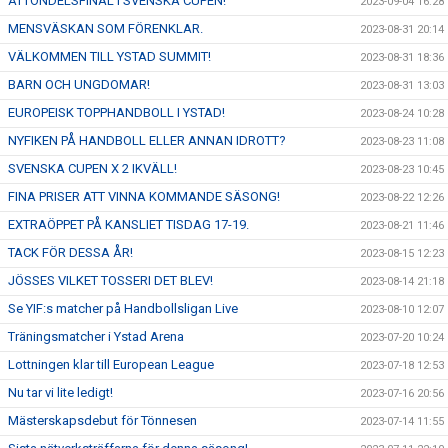
ÅTTONDELSFINAL I SVENSKA CUPEN!
2023-09-04 16:28
MENSVÄSKAN SOM FÖRENKLAR.
2023-08-31 20:14
VÄLKOMMEN TILL YSTAD SUMMIT!
2023-08-31 18:36
BARN OCH UNGDOMAR!
2023-08-31 13:03
EUROPEISK TOPPHANDBOLL I YSTAD!
2023-08-24 10:28
NYFIKEN PÅ HANDBOLL ELLER ANNAN IDROTT?
2023-08-23 11:08
SVENSKA CUPEN X 2 IKVÄLL!
2023-08-23 10:45
FINA PRISER ATT VINNA KOMMANDE SÄSONG!
2023-08-22 12:26
EXTRAÖPPET PÅ KANSLIET TISDAG 17-19.
2023-08-21 11:46
TACK FÖR DESSA ÅR!
2023-08-15 12:23
JÖSSES VILKET TOSSERI DET BLEV!
2023-08-14 21:18
Se YIF:s matcher på Handbollsligan Live
2023-08-10 12:07
Träningsmatcher i Ystad Arena
2023-07-20 10:24
Lottningen klar till European League
2023-07-18 12:53
Nu tar vi lite ledigt!
2023-07-16 20:56
Mästerskapsdebut för Tönnesen
2023-07-14 11:55