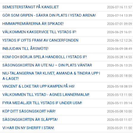
SEMESTERSTÄNGT PÅ KANSLIET
2026-07-16 11:57
GÖR SOM GRIPEN - SÄKRA DIN PLATS I YSTAD ARENA!
2026-07-14 13:39
HIMMAPREMIÄRERNA ÄR SPIKADE!
2026-07-01 09:09
VÄLKOMMEN KAKSERVICE TILL YSTADS IF!
2026-06-29 16:01
YSTADS IF LYFTS FRAM AV CANCERFONDEN
2026-06-12 12:26
INBJUDAN TILL ÅRSMÖTE!
2026-06-09 08:49
KOM OCH BÖRJA SPELA HANDBOLL I YSTADS IF!
2026-05-28 14:55
SÄSONGSKORTEN ÄR UTE NU – DIN PLATS VÄNTAR
2026-05-26 13:25
NIU-TALANGERNA TAR KLIVET, AMANDA & TINDRA UPP I
2026-05-20 18:00
A-LAGET!
VINCENT & LOKE TAR UPP KAMPEN PÅ H6!
2026-05-18 08:59
VÄLKOMMEN TILL YSTAD - AGNES LANNERMALM!
2026-05-13 11:00
FYRA MEDALJER TILL YSTADS IF UNDER USM!
2026-05-11 09:14
KÖP DITT SÄSONGSKORT HÄR!
2026-05-08 10:00
SÄSONGSKORTEN ÄR SLÄPPTA!
2026-05-03 11:07
VI HAR EN NY SHERIFF I STAN!
2026-05-01 11:00