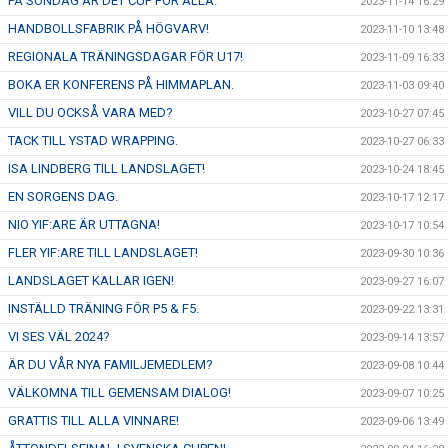
PÅ SÖNDAG ÄR DET CUP FÖR ALLA.
2023-11-14 16:29
HANDBOLLSFABRIK PÅ HÖGVARV!
2023-11-10 13:48
REGIONALA TRÄNINGSDAGAR FÖR U17!
2023-11-09 16:33
BOKA ER KONFERENS PÅ HIMMAPLAN.
2023-11-03 09:40
VILL DU OCKSÅ VARA MED?
2023-10-27 07:45
TACK TILL YSTAD WRAPPING.
2023-10-27 06:33
ISA LINDBERG TILL LANDSLAGET!
2023-10-24 18:45
EN SORGENS DAG.
2023-10-17 12:17
NIO YIF:ARE ÄR UTTAGNA!
2023-10-17 10:54
FLER YIF:ARE TILL LANDSLAGET!
2023-09-30 10:36
LANDSLAGET KALLAR IGEN!
2023-09-27 16:07
INSTÄLLD TRÄNING FÖR P5 & F5.
2023-09-22 13:31
VI SES VÄL 2024?
2023-09-14 13:57
ÄR DU VÅR NYA FAMILJEMEDLEM?
2023-09-08 10:44
VÄLKOMNA TILL GEMENSAM DIALOG!
2023-09-07 10:25
GRATTIS TILL ALLA VINNARE!
2023-09-06 13:49