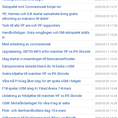
Slutspelet mot Coronaviruset börjar nu!
2020-03-25 15:37
YIF, Hemrex och ICA startar samarbete kring gratis
2020-03-20 16:15
utkörning av matvaror till äldre!
Tack till alla YIF:are och YIF-supporters
2020-03-18 17:28
Handbollsligan: Sista omgången och SM-slutspelet ställs
2020-03-17 13:09
in
Med anledning av coronaviruset
2020-03-13 10:30
Uppdatering: VIKTIG INFO inför matchen YIF vs IFK Skövde
2020-03-11 19:30
Idag startar vi insamlingen till Barncancerfonden
2020-03-11 10:59
Damjuniorerna slutade bland de 16 bästa i USM
2020-03-09 13:44
Gratis biljetter till matchen YIF vs IFK Skövde
2020-03-09 10:55
Våra två P14-lag åker iväg för att spela USM i helgen
2020-03-05 16:41
F18 spelar USM steg 4 i Ystad Arena 7-8 mars
2020-03-05 13:48
Utdelning av fribiljetter till matchen YIF vs IFK Skövde
2020-03-03 16:34
USM: Motståndarlagen för våra 6 lag är satta
2020-02-26 16:28
Flick- och damhandbollens dag 15:e mars
2020-02-25 17:15
Välkommen till föreläsning med Allan Lundbladh