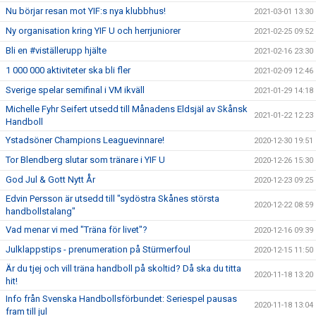
Nu börjar resan mot YIF:s nya klubbhus!
2021-03-01 13:30
Ny organisation kring YIF U och herrjuniorer
2021-02-25 09:52
Bli en #viställerupp hjälte
2021-02-16 23:30
1 000 000 aktiviteter ska bli fler
2021-02-09 12:46
Sverige spelar semifinal i VM ikväll
2021-01-29 14:18
Michelle Fyhr Seifert utsedd till Månadens Eldsjäl av Skånsk
2021-01-22 12:23
Handboll
Ystadsöner Champions Leaguevinnare!
2020-12-30 19:51
Tor Blendberg slutar som tränare i YIF U
2020-12-26 15:30
God Jul & Gott Nytt År
2020-12-23 09:25
Edvin Persson är utsedd till "sydöstra Skånes största
2020-12-22 08:59
handbollstalang"
Vad menar vi med "Träna för livet"?
2020-12-16 09:39
Julklappstips - prenumeration på Stürmerfoul
2020-12-15 11:50
Är du tjej och vill träna handboll på skoltid? Då ska du titta
2020-11-18 13:20
hit!
Info från Svenska Handbollsförbundet: Seriespel pausas
2020-11-18 13:04
fram till jul