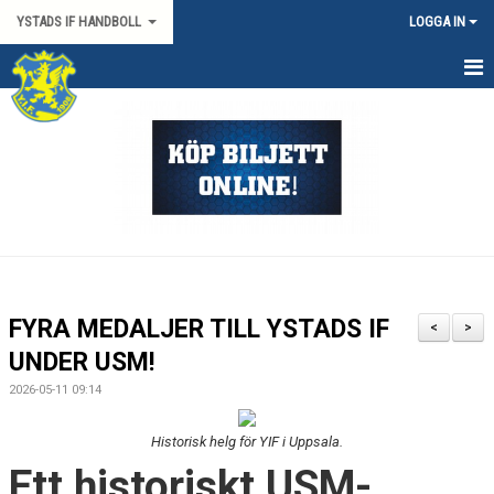
YSTADS IF HANDBOLL
LOGGA IN
HEM
OM KLUBBEN
KONTAKT
BILJETTER/SÄSONGSKORT
PARTNERS
FYRA MEDALJER TILL YSTADS IF
<
>
MATCHER
UNDER USM!
2026-05-11 09:14
HYRA HIMMAPLAN
Historisk helg för YIF i Uppsala.
ÖVRIGT
Ett historiskt USM-