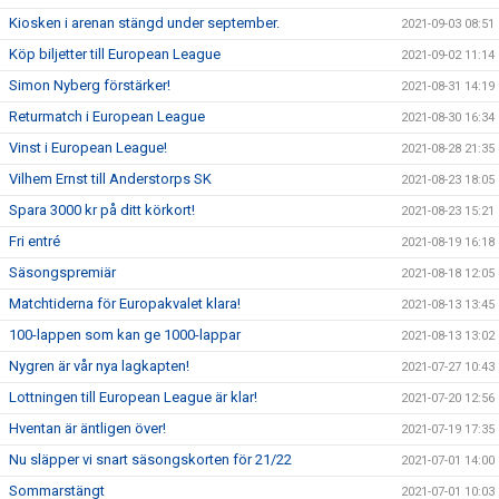
Kiosken i arenan stängd under september.
2021-09-03 08:51
Köp biljetter till European League
2021-09-02 11:14
Simon Nyberg förstärker!
2021-08-31 14:19
Returmatch i European League
2021-08-30 16:34
Vinst i European League!
2021-08-28 21:35
Vilhem Ernst till Anderstorps SK
2021-08-23 18:05
Spara 3000 kr på ditt körkort!
2021-08-23 15:21
Fri entré
2021-08-19 16:18
Säsongspremiär
2021-08-18 12:05
Matchtiderna för Europakvalet klara!
2021-08-13 13:45
100-lappen som kan ge 1000-lappar
2021-08-13 13:02
Nygren är vår nya lagkapten!
2021-07-27 10:43
Lottningen till European League är klar!
2021-07-20 12:56
Hventan är äntligen över!
2021-07-19 17:35
Nu släpper vi snart säsongskorten för 21/22
2021-07-01 14:00
Sommarstängt
2021-07-01 10:03