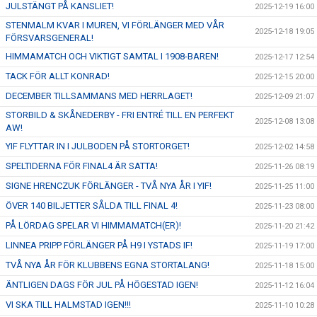
JULSTÄNGT PÅ KANSLIET!
2025-12-19 16:00
STENMALM KVAR I MUREN, VI FÖRLÄNGER MED VÅR
2025-12-18 19:05
FÖRSVARSGENERAL!
HIMMAMATCH OCH VIKTIGT SAMTAL I 1908-BAREN!
2025-12-17 12:54
TACK FÖR ALLT KONRAD!
2025-12-15 20:00
DECEMBER TILLSAMMANS MED HERRLAGET!
2025-12-09 21:07
STORBILD & SKÅNEDERBY - FRI ENTRÉ TILL EN PERFEKT
2025-12-08 13:08
AW!
YIF FLYTTAR IN I JULBODEN PÅ STORTORGET!
2025-12-02 14:58
SPELTIDERNA FÖR FINAL4 ÄR SATTA!
2025-11-26 08:19
SIGNE HRENCZUK FÖRLÄNGER - TVÅ NYA ÅR I YIF!
2025-11-25 11:00
ÖVER 140 BILJETTER SÅLDA TILL FINAL 4!
2025-11-23 08:00
PÅ LÖRDAG SPELAR VI HIMMAMATCH(ER)!
2025-11-20 21:42
LINNEA PRIPP FÖRLÄNGER PÅ H9 I YSTADS IF!
2025-11-19 17:00
TVÅ NYA ÅR FÖR KLUBBENS EGNA STORTALANG!
2025-11-18 15:00
ÄNTLIGEN DAGS FÖR JUL PÅ HÖGESTAD IGEN!
2025-11-12 16:04
VI SKA TILL HALMSTAD IGEN!!!
2025-11-10 10:28