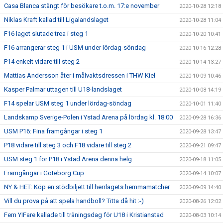
Casa Blanca stängt för besökare t.o.m. 17:e november
2020-10-28 12:18
Niklas Kraft kallad till Ligalandslaget
2020-10-28 11:04
F16 laget slutade trea i steg 1
2020-10-20 10:41
F16 arrangerar steg 1 i USM under lördag-söndag
2020-10-16 12:28
P14 enkelt vidare till steg 2
2020-10-14 13:27
Mattias Andersson åter i målvaktsdressen i THW Kiel
2020-10-09 10:46
Kasper Palmar uttagen till U18-landslaget
2020-10-08 14:19
F14 spelar USM steg 1 under lördag-söndag
2020-10-01 11:40
Landskamp Sverige-Polen i Ystad Arena på lördag kl. 18:00
2020-09-28 16:36
USM P16: Fina framgångar i steg 1
2020-09-28 13:47
P18 vidare till steg 3 och F18 vidare till steg 2
2020-09-21 09:47
USM steg 1 för P18 i Ystad Arena denna helg
2020-09-18 11:05
Framgångar i Göteborg Cup
2020-09-14 10:07
NY & HET: Köp en stödbiljett till herrlagets hemmamatcher
2020-09-09 14:40
Vill du prova på att spela handboll? Titta då hit :-)
2020-08-26 12:02
Fem YIFare kallade till träningsdag för U18 i Kristianstad
2020-08-03 10:14