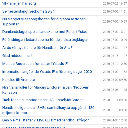
YIF-familjen har sorg
2020-07-28 16:37
Semesterstängt veckorna 28-31
2020-07-03 11:51
Nu släpper vi säsongskorten för dig som är trogen
2020-07-03 10:39
supporter!
Damlandslaget spelar landskamp mot Polen i Ystad
2020-07-02 13:01
Förändringar i ledarstaberna för de äldsta pojklagen
2020-07-02 10:09
Är du vår nya tränare för Handboll för Alla?
2020-06-30 11:27
Glad midsommar!
2020-06-18 11:27
Mattias Andersson fortsätter i Ystads IF
2020-06-10 12:50
Information angående Ystads IF:s föreningsläger 2020
2020-06-09 11:32
Kallelse till Årsmöte
2020-06-09 09:30
Nya tränarroller för Marcus Lindgren & Jan "Proppen"
2020-06-03 11:43
Karlsson
Tack för att ni stöttade oss i #SlutspelMotCorona
2020-05-14 09:50
Handbollsligans och SHEs samhällsnytta uppgår till 120
2020-05-13 09:00
miljoner kronor
Den 6:e maj startar vi LIVE Quiz med handbollsfrågor
2020-04-30 12:00