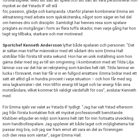
försvarsspelet. Med sitt sätt att spela och sitt sätt att vara personifierar hon
YIF:S NOSTALGOTEK
mycket av det Ystads IF vill stå
för, passion, glädje och kampanda. Utanför planen kombinerar Emma sin
MEDLEMSKAP
elitsatsning med arbete som sjuksköterska, något som säger en hel del
om hennes driv och disciplin. Samtidigt har hennes resa som spelare
präglats av motgångar i form av flera tuffa skador, men varje gång har hon
tagit sig tillbaka, starkare och mer motiverad.
Sportchef Kenneth Andersson
lyfter både spelaren och personen. ”Det
är sällan man träffar människor med ett sådant driv som Emma Hall
utstrålar från första till sista sekund. Hon har en unik inställning som hon
gärna delar med sig av till sin omgivning. I kombination med att Tilda Lilja
lämnar oss var det här en rekrytering som kändes helt rätt. Tilda lämnar en
lucka i försvaret, men här får vi in en fullgod ersättare. Emma bidrar med ett
sätt att alltid gå in hundra procent i varje situation – och hon får med sig
sina lagkamrater i det. Hon tillför energi till laget och tar energi från sina
motståndare, vilket kommer bli väldigt värdefullt för oss”, avslutar Kenneth
med.
För Emma själv var valet av Ystads IF tydligt. ”Jag har valt Ystad eftersom
jag från första kontakten fick ett mycket professionellt bemötande.
Klubben erbjuder en miljö som känns helt rätt för min fortsatta utveckling
som handbollsspelare. Jag upplever att både laget och möjligheterna här
passar mig bra, och jag ser fram emot att vara en del av föreningen
och den resa som väntar”, säger Emma Hall.