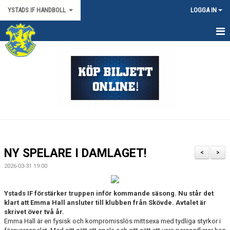
YSTADS IF HANDBOLL
LOGGA IN
HEM
OM KLUBBEN
KONTAKT
BILJETTER/SÄSONGSKORT
PARTNERS
NY SPELARE I DAMLAGET!
<
>
MATCHER
2026-03-31 19:00
HYRA HIMMAPLAN
Ystads IF förstärker truppen inför kommande säsong. Nu står det
klart att Emma Hall ansluter till klubben från Skövde. Avtalet är
ÖVRIGT
skrivet över två år.
Emma Hall är en fysisk och kompromisslös mittsexa med tydliga styrkor i