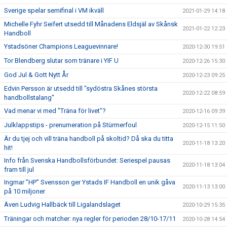
Sverige spelar semifinal i VM ikväll
2021-01-29 14:18
Michelle Fyhr Seifert utsedd till Månadens Eldsjäl av Skånsk
2021-01-22 12:23
Handboll
Ystadsöner Champions Leaguevinnare!
2020-12-30 19:51
Tor Blendberg slutar som tränare i YIF U
2020-12-26 15:30
God Jul & Gott Nytt År
2020-12-23 09:25
Edvin Persson är utsedd till "sydöstra Skånes största
2020-12-22 08:59
handbollstalang"
Vad menar vi med "Träna för livet"?
2020-12-16 09:39
Julklappstips - prenumeration på Stürmerfoul
2020-12-15 11:50
Är du tjej och vill träna handboll på skoltid? Då ska du titta
2020-11-18 13:20
hit!
Info från Svenska Handbollsförbundet: Seriespel pausas
2020-11-18 13:04
fram till jul
Ingmar ”HP” Svensson ger Ystads IF Handboll en unik gåva
2020-11-13 13:00
på 10 miljoner
Även Ludvig Hallbäck till Ligalandslaget
2020-10-29 15:35
Träningar och matcher: nya regler för perioden 28/10-17/11
2020-10-28 14:54