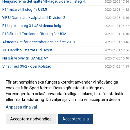
Herrjuniorerna det sjätte YIF-laget vidare till steg 4!
2020-02-03 17:26
F14 vidare till steg 4 i USM!
2020-02-03 14:32
YIF U Dam nära kvalplats till Division 2
2020-02-03 13:16
F14 spelar steg 3 i USM denna helg
2020-01-31 14:37
P18 åker till Torslanda för steg 3 i USM
2020-01-31 14:10
Aktieoraklet för december och helåret 2019
2020-01-31 13:46
YIF Handboll startar Old Boys!
2020-01-31 12:06
Nu går vi över till GAMEDAY
2020-01-28 10:40
Vinst med 39-27 över Kolstad
2020-01-26 11:19
F16 åker till Göteborg för steg 3 i USM
2020-01-23 09:23
För att hemsidan ska fungera korrekt använder vi nödvändiga
P16 vidare till steg 4!
2020-01-20 08:37
cookies från SportAdmin. Dessa går inte att stänga av.
Häng med till Malmö för att heja fram Sverige!
2020-01-17 11:31
Föreningen kan också använda frivilliga cookies, t.ex. för statistik
Landslaget spelar mellanrundan i Malmö
eller marknadsföring. Du väljer själv om du vill acceptera dessa.
2020-01-16 15:10
P16 åker till Eslöv för steg 3 i USM
Anpassa dina val
2020-01-15 13:23
Näst sista resultatet i Aktieoraklet
2020-01-13 16:56
Acceptera nödvändiga
Acceptera alla
F18 klara för steg 4 i USM!
2020-01-13 15:00