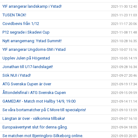
YIF arrangerar landskamp i Ystad!
2021-11-30 12:40
TUSEN TACK!
2021-11-23 11:03
Covidbevis från 1/12
2021-11-17 20:06
P12 segrade i Skadevi Cup
2021-11-08 11:48
Nytt arrangemang: Ystad Summit!
2021-10-28 16:35
YIF arrangerar Ungdoms-SM i Ystad
2021-10-07 15:16
Upplev Julen på Högestad
2021-10-05 14:19
Jonathan till U17-landslaget!
2021-09-28 16:34
Sök NUI i Ystad!
2021-09-27 20:46
ATG Svenska Cupen är över
2021-09-19 17:34
Åttondelsfinal i ATG Svenska Cupen
2021-09-15 09:59
GAMEDAY - Match mot Hallby 14/9, 19.00
2021-09-14 11:14
Se våra bortamatcher på C More till specialpris!
2021-09-10 13:59
Längtan är över - välkomna tillbaka!
2021-09-07 16:10
Europaäventyret slut för denna gång.
2021-09-04 18:05
Se matchen mot Bjerringbro-Silkeborg online.
2021-09-03 20:01