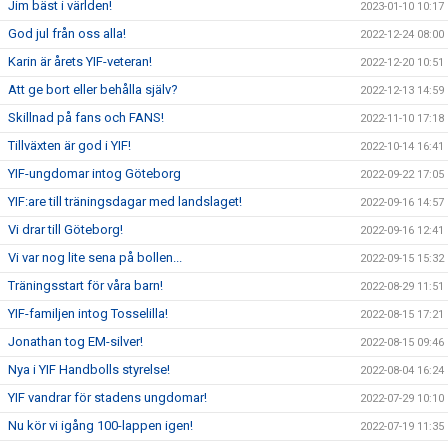
Jim bäst i världen!
2023-01-10 10:17
God jul från oss alla!
2022-12-24 08:00
Karin är årets YIF-veteran!
2022-12-20 10:51
Att ge bort eller behålla själv?
2022-12-13 14:59
Skillnad på fans och FANS!
2022-11-10 17:18
Tillväxten är god i YIF!
2022-10-14 16:41
YIF-ungdomar intog Göteborg
2022-09-22 17:05
YIF:are till träningsdagar med landslaget!
2022-09-16 14:57
Vi drar till Göteborg!
2022-09-16 12:41
Vi var nog lite sena på bollen...
2022-09-15 15:32
Träningsstart för våra barn!
2022-08-29 11:51
YIF-familjen intog Tosselilla!
2022-08-15 17:21
Jonathan tog EM-silver!
2022-08-15 09:46
Nya i YIF Handbolls styrelse!
2022-08-04 16:24
YIF vandrar för stadens ungdomar!
2022-07-29 10:10
Nu kör vi igång 100-lappen igen!
2022-07-19 11:35