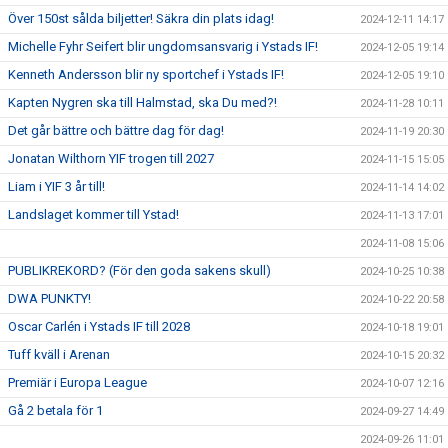
Över 150st sålda biljetter! Säkra din plats idag!
2024-12-11 14:17
Michelle Fyhr Seifert blir ungdomsansvarig i Ystads IF!
2024-12-05 19:14
Kenneth Andersson blir ny sportchef i Ystads IF!
2024-12-05 19:10
Kapten Nygren ska till Halmstad, ska Du med?!
2024-11-28 10:11
Det går bättre och bättre dag för dag!
2024-11-19 20:30
Jonatan Wilthorn YIF trogen till 2027
2024-11-15 15:05
Liam i YIF 3 år till!
2024-11-14 14:02
Landslaget kommer till Ystad!
2024-11-13 17:01
2024-11-08 15:06
PUBLIKREKORD? (För den goda sakens skull)
2024-10-25 10:38
DWA PUNKTY!
2024-10-22 20:58
Oscar Carlén i Ystads IF till 2028
2024-10-18 19:01
Tuff kväll i Arenan
2024-10-15 20:32
Premiär i Europa League
2024-10-07 12:16
Gå 2 betala för 1
2024-09-27 14:49
2024-09-26 11:01