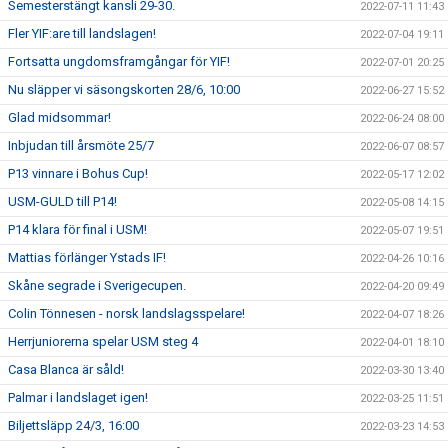
Semesterstängt kansli 29-30.
2022-07-11 11:43
Fler YIF:are till landslagen!
2022-07-04 19:11
Fortsatta ungdomsframgångar för YIF!
2022-07-01 20:25
Nu släpper vi säsongskorten 28/6, 10:00
2022-06-27 15:52
Glad midsommar!
2022-06-24 08:00
Inbjudan till årsmöte 25/7
2022-06-07 08:57
P13 vinnare i Bohus Cup!
2022-05-17 12:02
USM-GULD till P14!
2022-05-08 14:15
P14 klara för final i USM!
2022-05-07 19:51
Mattias förlänger Ystads IF!
2022-04-26 10:16
Skåne segrade i Sverigecupen.
2022-04-20 09:49
Colin Tönnesen - norsk landslagsspelare!
2022-04-07 18:26
Herrjuniorerna spelar USM steg 4
2022-04-01 18:10
Casa Blanca är såld!
2022-03-30 13:40
Palmar i landslaget igen!
2022-03-25 11:51
Biljettsläpp 24/3, 16:00
2022-03-23 14:53