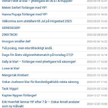
Vilmer Feldt är klar – ytterligare en 06:a i A-truppen!
2025-03-18 16:47
Melvin Seifert förlänger med YIF!
2025-03-12 15:49
Hanna Popaja förlänger med YIF!
2025-03-10 18:55
Välkomna som utställare till Jul på Högestad 2025
2025-03-03 15:45
SERIESEGER!
2025-03-01 18:59
2969 TACK!
2025-02-28 09:09
Imorgon smäller det!
2025-02-26 16:22
Två poäng, men inte tillräckligt ändå.
2025-02-25 20:36
Dags för årets välgörenhetsmatch på torsdag 27/2!
2025-02-25 16:18
Sally är klar! – förlänger med ytterligare två säsonger!
2025-01-17 10:00
Lowe är klar!
2025-01-16 10:00
Mange tak Kristian!
2025-01-15 10:00
Oskar Joelsson klar för Bundesligaklubb nästa säsong.
2025-01-07 17:05
Tack Viggo!
2025-01-03 12:00
Kapten Nygren förlänger!
2024-12-27 19:00
Erik Hvenfelt lämnar YIF efter 7 år – Oskar Arnell ansluter
2024-12-20 10:00
som ny målvakt