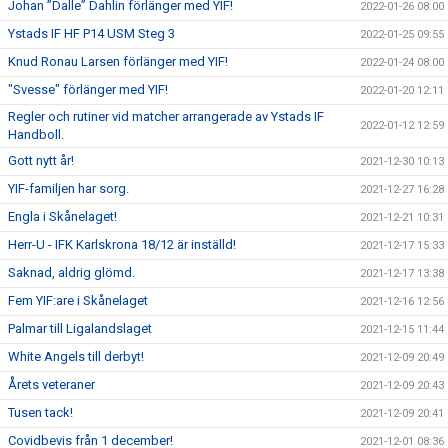
Johan ”Dalle” Dahlin förlänger med YIF!
2022-01-26 08:00
Ystads IF HF P14 USM Steg 3
2022-01-25 09:55
Knud Ronau Larsen förlänger med YIF!
2022-01-24 08:00
"Svesse" förlänger med YIF!
2022-01-20 12:11
Regler och rutiner vid matcher arrangerade av Ystads IF
2022-01-12 12:59
Handboll.
Gott nytt år!
2021-12-30 10:13
YIF-familjen har sorg.
2021-12-27 16:28
Engla i Skånelaget!
2021-12-21 10:31
Herr-U - IFK Karlskrona 18/12 är inställd!
2021-12-17 15:33
Saknad, aldrig glömd.
2021-12-17 13:38
Fem YIF:are i Skånelaget
2021-12-16 12:56
Palmar till Ligalandslaget
2021-12-15 11:44
White Angels till derbyt!
2021-12-09 20:49
Årets veteraner
2021-12-09 20:43
Tusen tack!
2021-12-09 20:41
Covidbevis från 1 december!
2021-12-01 08:36