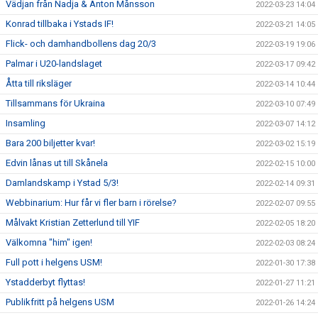
Vädjan från Nadja & Anton Månsson
2022-03-23 14:04
Konrad tillbaka i Ystads IF!
2022-03-21 14:05
Flick- och damhandbollens dag 20/3
2022-03-19 19:06
Palmar i U20-landslaget
2022-03-17 09:42
Åtta till riksläger
2022-03-14 10:44
Tillsammans för Ukraina
2022-03-10 07:49
Insamling
2022-03-07 14:12
Bara 200 biljetter kvar!
2022-03-02 15:19
Edvin lånas ut till Skånela
2022-02-15 10:00
Damlandskamp i Ystad 5/3!
2022-02-14 09:31
Webbinarium: Hur får vi fler barn i rörelse?
2022-02-07 09:55
Målvakt Kristian Zetterlund till YIF
2022-02-05 18:20
Välkomna "him" igen!
2022-02-03 08:24
Full pott i helgens USM!
2022-01-30 17:38
Ystadderbyt flyttas!
2022-01-27 11:21
Publikfritt på helgens USM
2022-01-26 14:24