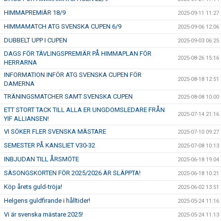
HIMMAPREMIÄR 18/9
2025-09-11 11:27
HIMMAMATCH ATG SVENSKA CUPEN 6/9
2025-09-06 12:06
DUBBELT UPP I CUPEN
2025-09-03 06:25
DAGS FÖR TÄVLINGSPREMIÄR PÅ HIMMAPLAN FÖR
2025-08-26 15:16
HERRARNA
INFORMATION INFÖR ATG SVENSKA CUPEN FÖR
2025-08-18 12:51
DAMERNA
TRÄNINGSMATCHER SAMT SVENSKA CUPEN
2025-08-08 10:00
ETT STORT TACK TILL ALLA ER UNGDOMSLEDARE FRÅN
2025-07-14 21:16
YIF ALLIANSEN!
VI SÖKER FLER SVENSKA MÄSTARE
2025-07-10 09:27
SEMESTER PÅ KANSLIET V30-32
2025-07-08 10:13
INBJUDAN TILL ÅRSMÖTE
2025-06-18 19:04
SÄSONGSKORTEN FÖR 2025/2026 ÄR SLÄPPTA!
2025-06-18 10:21
Köp årets guld-tröja!
2025-06-02 13:51
Helgens guldfirande i hålltider!
2025-05-24 11:16
Vi är svenska mästare 2025!
2025-05-24 11:13