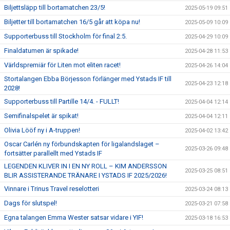
Biljettsläpp till bortamatchen 23/5!
2025-05-19 09:51
Biljetter till bortamatchen 16/5 går att köpa nu!
2025-05-09 10:09
Supporterbuss till Stockholm för final 2:5.
2025-04-29 10:09
Finaldatumen är spikade!
2025-04-28 11:53
Världspremiär för Liten mot eliten racet!
2025-04-26 14:04
Stortalangen Ebba Börjesson förlänger med Ystads IF till
2025-04-23 12:18
2028!
Supporterbuss till Partille 14/4. - FULLT!
2025-04-04 12:14
Semifinalspelet är spikat!
2025-04-04 12:11
Olivia Lööf ny i A-truppen!
2025-04-02 13:42
Oscar Carlén ny förbundskapten för ligalandslaget –
2025-03-26 09:48
fortsätter parallellt med Ystads IF
LEGENDEN KLIVER IN I EN NY ROLL – KIM ANDERSSON
2025-03-25 08:51
BLIR ASSISTERANDE TRÄNARE I YSTADS IF 2025/2026!
Vinnare i Trinus Travel reselotteri
2025-03-24 08:13
Dags för slutspel!
2025-03-21 07:58
Egna talangen Emma Wester satsar vidare i YIF!
2025-03-18 16:53