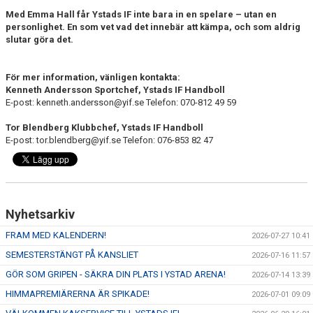
Med Emma Hall får Ystads IF inte bara in en spelare – utan en
personlighet. En som vet vad det innebär att kämpa, och som aldrig
slutar göra det.
För mer information, vänligen kontakta:
Kenneth Andersson Sportchef, Ystads IF Handboll
E-post: kenneth.andersson@yif.se Telefon: 070-812 49 59
Tor Blendberg Klubbchef, Ystads IF Handboll
E-post: tor.blendberg@yif.se Telefon: 076-853 82 47
Nyhetsarkiv
FRAM MED KALENDERN!
2026-07-27 10:41
SEMESTERSTÄNGT PÅ KANSLIET
2026-07-16 11:57
GÖR SOM GRIPEN - SÄKRA DIN PLATS I YSTAD ARENA!
2026-07-14 13:39
HIMMAPREMIÄRERNA ÄR SPIKADE!
2026-07-01 09:09