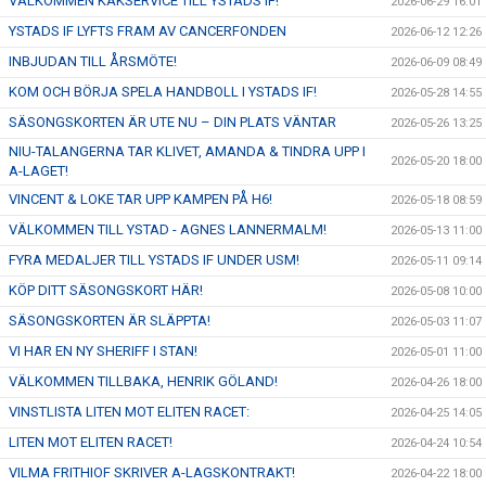
VÄLKOMMEN KAKSERVICE TILL YSTADS IF!
2026-06-29 16:01
YSTADS IF LYFTS FRAM AV CANCERFONDEN
2026-06-12 12:26
INBJUDAN TILL ÅRSMÖTE!
2026-06-09 08:49
KOM OCH BÖRJA SPELA HANDBOLL I YSTADS IF!
2026-05-28 14:55
SÄSONGSKORTEN ÄR UTE NU – DIN PLATS VÄNTAR
2026-05-26 13:25
NIU-TALANGERNA TAR KLIVET, AMANDA & TINDRA UPP I
2026-05-20 18:00
A-LAGET!
VINCENT & LOKE TAR UPP KAMPEN PÅ H6!
2026-05-18 08:59
VÄLKOMMEN TILL YSTAD - AGNES LANNERMALM!
2026-05-13 11:00
FYRA MEDALJER TILL YSTADS IF UNDER USM!
2026-05-11 09:14
KÖP DITT SÄSONGSKORT HÄR!
2026-05-08 10:00
SÄSONGSKORTEN ÄR SLÄPPTA!
2026-05-03 11:07
VI HAR EN NY SHERIFF I STAN!
2026-05-01 11:00
VÄLKOMMEN TILLBAKA, HENRIK GÖLAND!
2026-04-26 18:00
VINSTLISTA LITEN MOT ELITEN RACET:
2026-04-25 14:05
LITEN MOT ELITEN RACET!
2026-04-24 10:54
VILMA FRITHIOF SKRIVER A-LAGSKONTRAKT!
2026-04-22 18:00