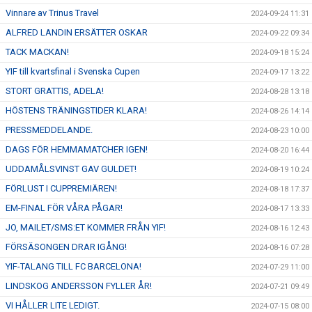
Vinnare av Trinus Travel
2024-09-24 11:31
ALFRED LANDIN ERSÄTTER OSKAR
2024-09-22 09:34
TACK MACKAN!
2024-09-18 15:24
YIF till kvartsfinal i Svenska Cupen
2024-09-17 13:22
STORT GRATTIS, ADELA!
2024-08-28 13:18
HÖSTENS TRÄNINGSTIDER KLARA!
2024-08-26 14:14
PRESSMEDDELANDE.
2024-08-23 10:00
DAGS FÖR HEMMAMATCHER IGEN!
2024-08-20 16:44
UDDAMÅLSVINST GAV GULDET!
2024-08-19 10:24
FÖRLUST I CUPPREMIÄREN!
2024-08-18 17:37
EM-FINAL FÖR VÅRA PÅGAR!
2024-08-17 13:33
JO, MAILET/SMS:ET KOMMER FRÅN YIF!
2024-08-16 12:43
FÖRSÄSONGEN DRAR IGÅNG!
2024-08-16 07:28
YIF-TALANG TILL FC BARCELONA!
2024-07-29 11:00
LINDSKOG ANDERSSON FYLLER ÅR!
2024-07-21 09:49
VI HÅLLER LITE LEDIGT.
2024-07-15 08:00