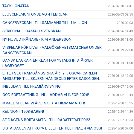
TACK JONATAN!
2026-02-10 14:41
LJUSCEREMONI ONSDAG 4 FEBRUARI
2026-02-03 09:55
CANCERVECKAN - TILLSAMMANS TILL 1 MILJON
2026-02-03
SERIEFINAL I DAMALLSVENSKAN
2026-01-26 14:43
NY HUVUDTRÄNARE - KIM ANDERSSON
2026-01-20 11:00
VI SPELAR FÖR LIVET - VÄLGÖRENHETSMATCHER UNDER
2026-01-19 22:00
CANCERVECKAN
DANSK LAGKAPTEN KLAR FÖR YSTADS IF, STÄRKER
2026-01-14 11:00
LAGBYGGET
EFTER SEX FRAMGÅNGSRIKA ÅR I YIF, OSCAR CARLÉN
2026-01-12 17:05
ANSLUTER TILL SKJERN HÅNDBOLD EFTER SÄSONGEN.
INBJUDAN TILL PREMIÄRVISNING
2026-01-07 13:06
GOD FORTSÄTTNING - NU LADDAR VI INFÖR 2026!
2026-01-02 10:44
IKVÄLL SPELAR VI ÅRETS SISTA HIMMAMATCH!
2025-12-30 13:15
REUNION I 1908-BAREN!
2025-12-29 14:39
SE DAGENS BORTAMATCH TILL RABATTERAT PRIS!
2025-12-27 09:33
SISTA DAGEN ATT KÖPA BILJETTER TILL FINAL 4 VIA OSS!
2025-12-20 07:00