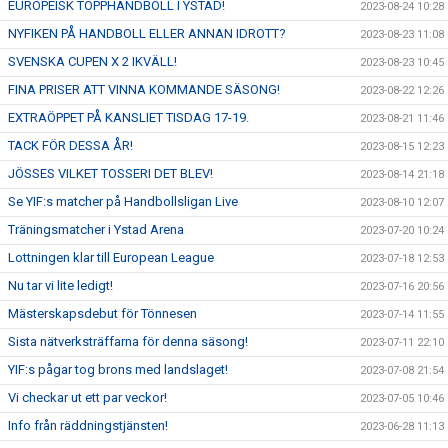
EUROPEISK TOPPHANDBOLL I YSTAD!
2023-08-24 10:28
NYFIKEN PÅ HANDBOLL ELLER ANNAN IDROTT?
2023-08-23 11:08
SVENSKA CUPEN X 2 IKVÄLL!
2023-08-23 10:45
FINA PRISER ATT VINNA KOMMANDE SÄSONG!
2023-08-22 12:26
EXTRAÖPPET PÅ KANSLIET TISDAG 17-19.
2023-08-21 11:46
TACK FÖR DESSA ÅR!
2023-08-15 12:23
JÖSSES VILKET TOSSERI DET BLEV!
2023-08-14 21:18
Se YIF:s matcher på Handbollsligan Live
2023-08-10 12:07
Träningsmatcher i Ystad Arena
2023-07-20 10:24
Lottningen klar till European League
2023-07-18 12:53
Nu tar vi lite ledigt!
2023-07-16 20:56
Mästerskapsdebut för Tönnesen
2023-07-14 11:55
Sista nätverksträffarna för denna säsong!
2023-07-11 22:10
YIF:s pågar tog brons med landslaget!
2023-07-08 21:54
Vi checkar ut ett par veckor!
2023-07-05 10:46
Info från räddningstjänsten!
2023-06-28 11:13