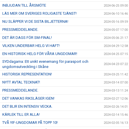
INBJUDAN TILL ÅRSMÖTE
2024-06-25 09:00
LÄS MER OM SVERIGES ROLIGASTE TJÄNST!
2024-06-10 16:46
NU SLÄPPER VI DE SISTA BILJETTERNA!
2024-05-16 09:59
PRESSMEDDELANDE.
2024-05-07 17:00
DET ÄR DAGS FÖR SM-FINAL!
2024-05-06 21:17
VILKEN UNDERBAR HELG VI HAFT!
2024-04-29 12:58
EN HISTORISK HELG FÖR VÅRA UNGDOMAR!
2024-04-25 07:15
SYDdagarna: Ett unikt evenemang för parasport och
2024-04-23 07:22
ungdomsutveckling i Skåne
HISTORISK REPRESENTATION!
2024-03-25 11:42
NYTT AVTAL TECKNAT!
2024-03-14 07:00
PRESSMEDDELANDE.
2024-03-13 11:24
DET VANKAS RIKSLÄGER IGEN!
2024-02-27 12:06
DET BLIR EN INTENSIV VECKA.
2024-02-26 14:01
KÄRLEK TILL ER ALLA!
2024-02-14 15:46
TVÅ YIF-UNGDOMAR PÅ TOPP 10!
2024-02-05 16:13