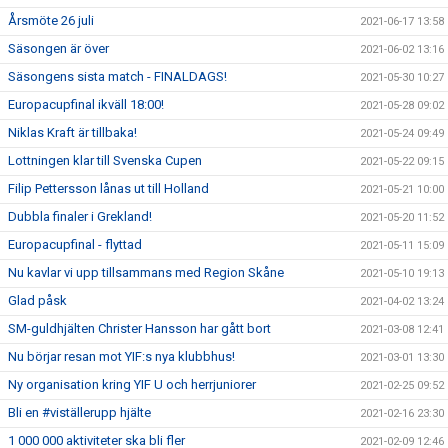
Årsmöte 26 juli
2021-06-17 13:58
Säsongen är över
2021-06-02 13:16
Säsongens sista match - FINALDAGS!
2021-05-30 10:27
Europacupfinal ikväll 18:00!
2021-05-28 09:02
Niklas Kraft är tillbaka!
2021-05-24 09:49
Lottningen klar till Svenska Cupen
2021-05-22 09:15
Filip Pettersson lånas ut till Holland
2021-05-21 10:00
Dubbla finaler i Grekland!
2021-05-20 11:52
Europacupfinal - flyttad
2021-05-11 15:09
Nu kavlar vi upp tillsammans med Region Skåne
2021-05-10 19:13
Glad påsk
2021-04-02 13:24
SM-guldhjälten Christer Hansson har gått bort
2021-03-08 12:41
Nu börjar resan mot YIF:s nya klubbhus!
2021-03-01 13:30
Ny organisation kring YIF U och herrjuniorer
2021-02-25 09:52
Bli en #viställerupp hjälte
2021-02-16 23:30
1 000 000 aktiviteter ska bli fler
2021-02-09 12:46