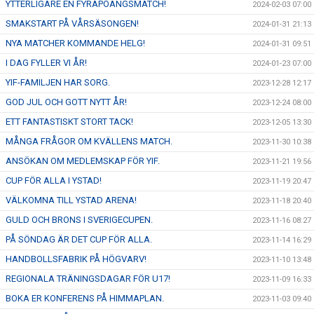
YTTERLIGARE EN FYRAPOÄNGSMATCH!
2024-02-03 07:00
SMAKSTART PÅ VÅRSÄSONGEN!
2024-01-31 21:13
NYA MATCHER KOMMANDE HELG!
2024-01-31 09:51
I DAG FYLLER VI ÅR!
2024-01-23 07:00
YIF-FAMILJEN HAR SORG.
2023-12-28 12:17
GOD JUL OCH GOTT NYTT ÅR!
2023-12-24 08:00
ETT FANTASTISKT STORT TACK!
2023-12-05 13:30
MÅNGA FRÅGOR OM KVÄLLENS MATCH.
2023-11-30 10:38
ANSÖKAN OM MEDLEMSKAP FÖR YIF.
2023-11-21 19:56
CUP FÖR ALLA I YSTAD!
2023-11-19 20:47
VÄLKOMNA TILL YSTAD ARENA!
2023-11-18 20:40
GULD OCH BRONS I SVERIGECUPEN.
2023-11-16 08:27
PÅ SÖNDAG ÄR DET CUP FÖR ALLA.
2023-11-14 16:29
HANDBOLLSFABRIK PÅ HÖGVARV!
2023-11-10 13:48
REGIONALA TRÄNINGSDAGAR FÖR U17!
2023-11-09 16:33
BOKA ER KONFERENS PÅ HIMMAPLAN.
2023-11-03 09:40