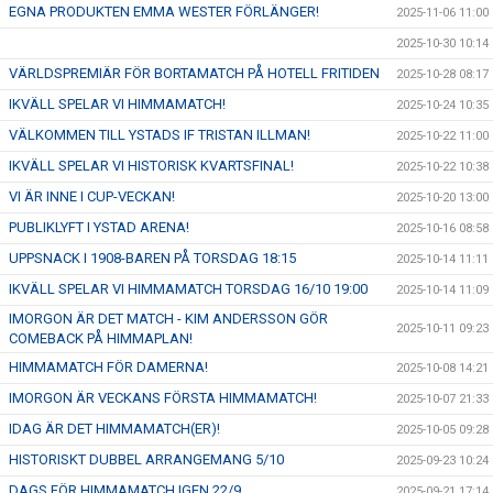
EGNA PRODUKTEN EMMA WESTER FÖRLÄNGER!
2025-11-06 11:00
2025-10-30 10:14
VÄRLDSPREMIÄR FÖR BORTAMATCH PÅ HOTELL FRITIDEN
2025-10-28 08:17
IKVÄLL SPELAR VI HIMMAMATCH!
2025-10-24 10:35
VÄLKOMMEN TILL YSTADS IF TRISTAN ILLMAN!
2025-10-22 11:00
IKVÄLL SPELAR VI HISTORISK KVARTSFINAL!
2025-10-22 10:38
VI ÄR INNE I CUP-VECKAN!
2025-10-20 13:00
PUBLIKLYFT I YSTAD ARENA!
2025-10-16 08:58
UPPSNACK I 1908-BAREN PÅ TORSDAG 18:15
2025-10-14 11:11
IKVÄLL SPELAR VI HIMMAMATCH TORSDAG 16/10 19:00
2025-10-14 11:09
IMORGON ÄR DET MATCH - KIM ANDERSSON GÖR
2025-10-11 09:23
COMEBACK PÅ HIMMAPLAN!
HIMMAMATCH FÖR DAMERNA!
2025-10-08 14:21
IMORGON ÄR VECKANS FÖRSTA HIMMAMATCH!
2025-10-07 21:33
IDAG ÄR DET HIMMAMATCH(ER)!
2025-10-05 09:28
HISTORISKT DUBBEL ARRANGEMANG 5/10
2025-09-23 10:24
DAGS FÖR HIMMAMATCH IGEN 22/9
2025-09-21 17:14