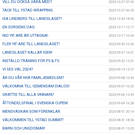
VILL DU OCKSÅ VARA MED?
2023-10-27 07:45
TACK TILL YSTAD WRAPPING.
2023-10-27 06:33
ISA LINDBERG TILL LANDSLAGET!
2023-10-24 18:45
EN SORGENS DAG.
2023-10-17 12:17
NIO YIF:ARE ÄR UTTAGNA!
2023-10-17 10:54
FLER YIF:ARE TILL LANDSLAGET!
2023-09-30 10:36
LANDSLAGET KALLAR IGEN!
2023-09-27 16:07
INSTÄLLD TRÄNING FÖR P5 & F5.
2023-09-22 13:31
VI SES VÄL 2024?
2023-09-14 13:57
ÄR DU VÅR NYA FAMILJEMEDLEM?
2023-09-08 10:44
VÄLKOMNA TILL GEMENSAM DIALOG!
2023-09-07 10:25
GRATTIS TILL ALLA VINNARE!
2023-09-06 13:49
ÅTTONDELSFINAL I SVENSKA CUPEN!
2023-09-04 16:28
MENSVÄSKAN SOM FÖRENKLAR.
2023-08-31 20:14
VÄLKOMMEN TILL YSTAD SUMMIT!
2023-08-31 18:36
BARN OCH UNGDOMAR!
2023-08-31 13:03