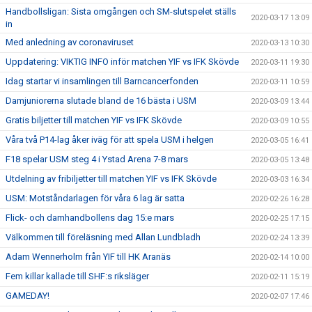
Handbollsligan: Sista omgången och SM-slutspelet ställs
2020-03-17 13:09
in
Med anledning av coronaviruset
2020-03-13 10:30
Uppdatering: VIKTIG INFO inför matchen YIF vs IFK Skövde
2020-03-11 19:30
Idag startar vi insamlingen till Barncancerfonden
2020-03-11 10:59
Damjuniorerna slutade bland de 16 bästa i USM
2020-03-09 13:44
Gratis biljetter till matchen YIF vs IFK Skövde
2020-03-09 10:55
Våra två P14-lag åker iväg för att spela USM i helgen
2020-03-05 16:41
F18 spelar USM steg 4 i Ystad Arena 7-8 mars
2020-03-05 13:48
Utdelning av fribiljetter till matchen YIF vs IFK Skövde
2020-03-03 16:34
USM: Motståndarlagen för våra 6 lag är satta
2020-02-26 16:28
Flick- och damhandbollens dag 15:e mars
2020-02-25 17:15
Välkommen till föreläsning med Allan Lundbladh
2020-02-24 13:39
Adam Wennerholm från YIF till HK Aranäs
2020-02-14 10:00
Fem killar kallade till SHF:s riksläger
2020-02-11 15:19
GAMEDAY!
2020-02-07 17:46