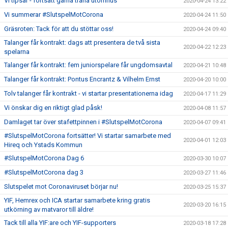
Vi tipsar - fortsätt gärna träna utomhus
2020-04-24 13:22
Vi summerar #SlutspelMotCorona
2020-04-24 11:50
Gräsroten: Tack för att du stöttar oss!
2020-04-24 09:40
Talanger får kontrakt: dags att presentera de två sista
2020-04-22 12:23
spelarna
Talanger får kontrakt: fem juniorspelare får ungdomsavtal
2020-04-21 10:48
Talanger får kontrakt: Pontus Encrantz & Vilhelm Ernst
2020-04-20 10:00
Tolv talanger får kontrakt - vi startar presentationerna idag
2020-04-17 11:29
Vi önskar dig en riktigt glad påsk!
2020-04-08 11:57
Damlaget tar över stafettpinnen i #SlutspelMotCorona
2020-04-07 09:41
#SlutspelMotCorona fortsätter! Vi startar samarbete med
2020-04-01 12:03
Hireq och Ystads Kommun
#SlutspelMotCorona Dag 6
2020-03-30 10:07
#SlutspelMotCorona dag 3
2020-03-27 11:46
Slutspelet mot Coronaviruset börjar nu!
2020-03-25 15:37
YIF, Hemrex och ICA startar samarbete kring gratis
2020-03-20 16:15
utkörning av matvaror till äldre!
Tack till alla YIF:are och YIF-supporters
2020-03-18 17:28