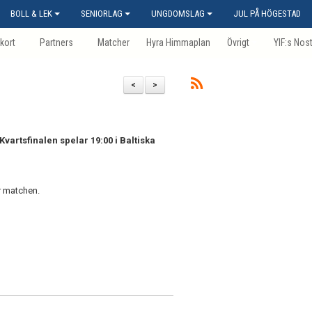
BOLL & LEK
SENIORLAG
UNGDOMSLAG
JUL PÅ HÖGESTAD
kort
Partners
Matcher
Hyra Himmaplan
Övrigt
YIF:s Nos
<
>
vartsfinalen spelar 19:00 i Baltiska
r matchen.