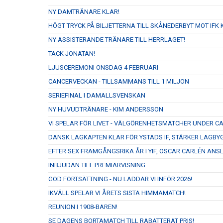
NY DAMTRÄNARE KLAR!
HÖGT TRYCK PÅ BILJETTERNA TILL SKÅNEDERBYT MOT IFK K
NY ASSISTERANDE TRÄNARE TILL HERRLAGET!
TACK JONATAN!
LJUSCEREMONI ONSDAG 4 FEBRUARI
CANCERVECKAN - TILLSAMMANS TILL 1 MILJON
SERIEFINAL I DAMALLSVENSKAN
NY HUVUDTRÄNARE - KIM ANDERSSON
VI SPELAR FÖR LIVET - VÄLGÖRENHETSMATCHER UNDER 
DANSK LAGKAPTEN KLAR FÖR YSTADS IF, STÄRKER LAGBY
EFTER SEX FRAMGÅNGSRIKA ÅR I YIF, OSCAR CARLÉN ANS
INBJUDAN TILL PREMIÄRVISNING
GOD FORTSÄTTNING - NU LADDAR VI INFÖR 2026!
IKVÄLL SPELAR VI ÅRETS SISTA HIMMAMATCH!
REUNION I 1908-BAREN!
SE DAGENS BORTAMATCH TILL RABATTERAT PRIS!