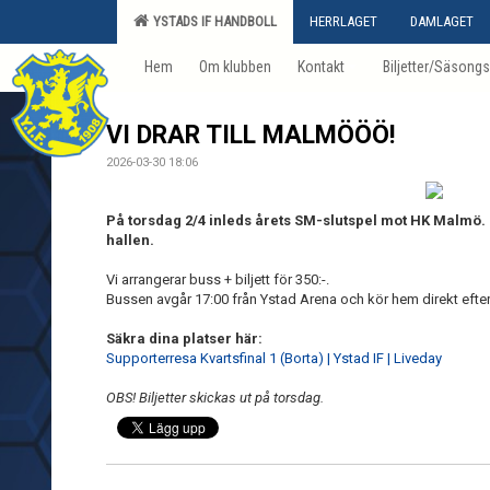
YSTADS IF HANDBOLL
HERRLAGET
DAMLAGET
Hem
Om klubben
Kontakt
Biljetter/Säsongs
VI DRAR TILL MALMÖÖÖ!
2026-03-30 18:06
På torsdag 2/4 inleds årets SM-slutspel mot HK Malmö. K
hallen.
Vi arrangerar buss + biljett för 350:-.
Bussen avgår 17:00 från Ystad Arena och kör hem direkt efte
Säkra dina platser här:
Supporterresa Kvartsfinal 1 (Borta) | Ystad IF | Liveday
OBS! Biljetter skickas ut på torsdag.