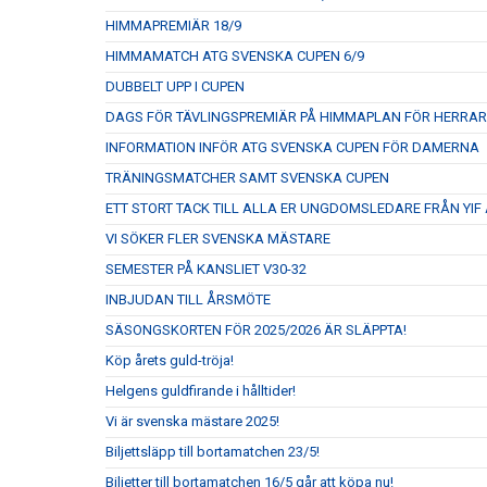
HIMMAPREMIÄR 18/9
HIMMAMATCH ATG SVENSKA CUPEN 6/9
DUBBELT UPP I CUPEN
DAGS FÖR TÄVLINGSPREMIÄR PÅ HIMMAPLAN FÖR HERRA
INFORMATION INFÖR ATG SVENSKA CUPEN FÖR DAMERNA
TRÄNINGSMATCHER SAMT SVENSKA CUPEN
ETT STORT TACK TILL ALLA ER UNGDOMSLEDARE FRÅN YIF
VI SÖKER FLER SVENSKA MÄSTARE
SEMESTER PÅ KANSLIET V30-32
INBJUDAN TILL ÅRSMÖTE
SÄSONGSKORTEN FÖR 2025/2026 ÄR SLÄPPTA!
Köp årets guld-tröja!
Helgens guldfirande i hålltider!
Vi är svenska mästare 2025!
Biljettsläpp till bortamatchen 23/5!
Biljetter till bortamatchen 16/5 går att köpa nu!