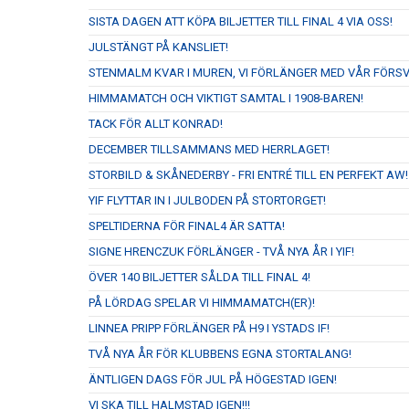
SISTA DAGEN ATT KÖPA BILJETTER TILL FINAL 4 VIA OSS!
JULSTÄNGT PÅ KANSLIET!
STENMALM KVAR I MUREN, VI FÖRLÄNGER MED VÅR FÖRS
HIMMAMATCH OCH VIKTIGT SAMTAL I 1908-BAREN!
TACK FÖR ALLT KONRAD!
DECEMBER TILLSAMMANS MED HERRLAGET!
STORBILD & SKÅNEDERBY - FRI ENTRÉ TILL EN PERFEKT AW!
YIF FLYTTAR IN I JULBODEN PÅ STORTORGET!
SPELTIDERNA FÖR FINAL4 ÄR SATTA!
SIGNE HRENCZUK FÖRLÄNGER - TVÅ NYA ÅR I YIF!
ÖVER 140 BILJETTER SÅLDA TILL FINAL 4!
PÅ LÖRDAG SPELAR VI HIMMAMATCH(ER)!
LINNEA PRIPP FÖRLÄNGER PÅ H9 I YSTADS IF!
TVÅ NYA ÅR FÖR KLUBBENS EGNA STORTALANG!
ÄNTLIGEN DAGS FÖR JUL PÅ HÖGESTAD IGEN!
VI SKA TILL HALMSTAD IGEN!!!