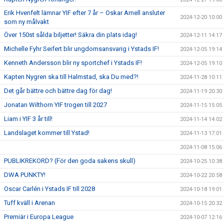
Erik Hvenfelt lämnar YIF efter 7 år – Oskar Arnell ansluter
2024-12-20 10:00
som ny målvakt
Över 150st sålda biljetter! Säkra din plats idag!
2024-12-11 14:17
Michelle Fyhr Seifert blir ungdomsansvarig i Ystads IF!
2024-12-05 19:14
Kenneth Andersson blir ny sportchef i Ystads IF!
2024-12-05 19:10
Kapten Nygren ska till Halmstad, ska Du med?!
2024-11-28 10:11
Det går bättre och bättre dag för dag!
2024-11-19 20:30
Jonatan Wilthorn YIF trogen till 2027
2024-11-15 15:05
Liam i YIF 3 år till!
2024-11-14 14:02
Landslaget kommer till Ystad!
2024-11-13 17:01
2024-11-08 15:06
PUBLIKREKORD? (För den goda sakens skull)
2024-10-25 10:38
DWA PUNKTY!
2024-10-22 20:58
Oscar Carlén i Ystads IF till 2028
2024-10-18 19:01
Tuff kväll i Arenan
2024-10-15 20:32
Premiär i Europa League
2024-10-07 12:16