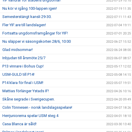
YIF vandrar för stadens ungdomar!
2022-07-29 10:10
Nu kör vi igång 100-lappen igen!
2022-07-19 11:35
Semesterstängt kansli 29-30.
2022-07-11 11:43
Fler YIF:are till landslagen!
2022-07-04 19:11
Fortsatta ungdomsframgångar för YIF!
2022-07-01 20:25
Nu släpper vi säsongskorten 28/6, 10:00
2022-06-27 15:52
Glad midsommar!
2022-06-24 08:00
Inbjudan till årsmöte 25/7
2022-06-07 08:57
P13 vinnare i Bohus Cup!
2022-05-17 12:02
USM-GULD till P14!
2022-05-08 14:15
P14 klara för final i USM!
2022-05-07 19:51
Mattias förlänger Ystads IF!
2022-04-26 10:16
Skåne segrade i Sverigecupen.
2022-04-20 09:49
Colin Tönnesen - norsk landslagsspelare!
2022-04-07 18:26
Herrjuniorerna spelar USM steg 4
2022-04-01 18:10
Casa Blanca är såld!
2022-03-30 13:40