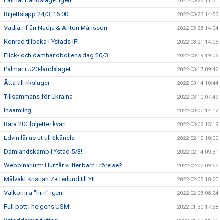
Palmar i landslaget igen!
2022-03-25 11:51
Biljettsläpp 24/3, 16:00
2022-03-23 14:53
Vädjan från Nadja & Anton Månsson
2022-03-23 14:04
Konrad tillbaka i Ystads IF!
2022-03-21 14:05
Flick- och damhandbollens dag 20/3
2022-03-19 19:06
Palmar i U20-landslaget
2022-03-17 09:42
Åtta till riksläger
2022-03-14 10:44
Tillsammans för Ukraina
2022-03-10 07:49
Insamling
2022-03-07 14:12
Bara 200 biljetter kvar!
2022-03-02 15:19
Edvin lånas ut till Skånela
2022-02-15 10:00
Damlandskamp i Ystad 5/3!
2022-02-14 09:31
Webbinarium: Hur får vi fler barn i rörelse?
2022-02-07 09:55
Målvakt Kristian Zetterlund till YIF
2022-02-05 18:20
Välkomna "him" igen!
2022-02-03 08:24
Full pott i helgens USM!
2022-01-30 17:38