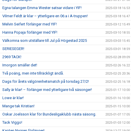
Egna talangen Emma Wester satsar vidare i YIF!
2025-03-18 16:53
Vilmer Feldt är klar – ytterligare en 06:a i A-truppen!
2025-03-18 16:47
Melvin Seifert förlänger med YIF!
2025-03-12 15:49
Hanna Popaja förlänger med YIF!
2025-03-10 18:55
Välkomna som utställare till Jul på Högestad 2025
2025-03-03 15:45
SERIESEGER!
2025-03-01 18:59
2969 TACK!
2025-02-28 09:09
Imorgon smäller det!
2025-02-26 16:22
Två poäng, men inte tillräckligt ändå.
2025-02-25 20:36
Dags för årets välgörenhetsmatch på torsdag 27/2!
2025-02-25 16:18
Sally är klar! – förlänger med ytterligare två säsonger!
2025-01-17 10:00
Lowe är klar!
2025-01-16 10:00
Mange tak Kristian!
2025-01-15 10:00
Oskar Joelsson klar för Bundesligaklubb nästa säsong.
2025-01-07 17:05
Tack Viggo!
2025-01-03 12:00
Kapten Nygren förlänger!
2024-12-27 19:00