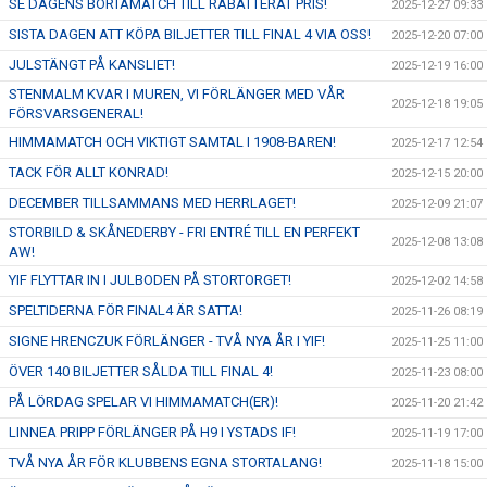
SE DAGENS BORTAMATCH TILL RABATTERAT PRIS!
2025-12-27 09:33
SISTA DAGEN ATT KÖPA BILJETTER TILL FINAL 4 VIA OSS!
2025-12-20 07:00
JULSTÄNGT PÅ KANSLIET!
2025-12-19 16:00
STENMALM KVAR I MUREN, VI FÖRLÄNGER MED VÅR
2025-12-18 19:05
FÖRSVARSGENERAL!
HIMMAMATCH OCH VIKTIGT SAMTAL I 1908-BAREN!
2025-12-17 12:54
TACK FÖR ALLT KONRAD!
2025-12-15 20:00
DECEMBER TILLSAMMANS MED HERRLAGET!
2025-12-09 21:07
STORBILD & SKÅNEDERBY - FRI ENTRÉ TILL EN PERFEKT
2025-12-08 13:08
AW!
YIF FLYTTAR IN I JULBODEN PÅ STORTORGET!
2025-12-02 14:58
SPELTIDERNA FÖR FINAL4 ÄR SATTA!
2025-11-26 08:19
SIGNE HRENCZUK FÖRLÄNGER - TVÅ NYA ÅR I YIF!
2025-11-25 11:00
ÖVER 140 BILJETTER SÅLDA TILL FINAL 4!
2025-11-23 08:00
PÅ LÖRDAG SPELAR VI HIMMAMATCH(ER)!
2025-11-20 21:42
LINNEA PRIPP FÖRLÄNGER PÅ H9 I YSTADS IF!
2025-11-19 17:00
TVÅ NYA ÅR FÖR KLUBBENS EGNA STORTALANG!
2025-11-18 15:00