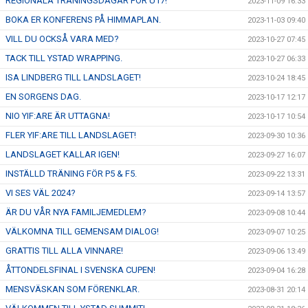
REGIONALA TRÄNINGSDAGAR FÖR U17!
2023-11-09 16:33
BOKA ER KONFERENS PÅ HIMMAPLAN.
2023-11-03 09:40
VILL DU OCKSÅ VARA MED?
2023-10-27 07:45
TACK TILL YSTAD WRAPPING.
2023-10-27 06:33
ISA LINDBERG TILL LANDSLAGET!
2023-10-24 18:45
EN SORGENS DAG.
2023-10-17 12:17
NIO YIF:ARE ÄR UTTAGNA!
2023-10-17 10:54
FLER YIF:ARE TILL LANDSLAGET!
2023-09-30 10:36
LANDSLAGET KALLAR IGEN!
2023-09-27 16:07
INSTÄLLD TRÄNING FÖR P5 & F5.
2023-09-22 13:31
VI SES VÄL 2024?
2023-09-14 13:57
ÄR DU VÅR NYA FAMILJEMEDLEM?
2023-09-08 10:44
VÄLKOMNA TILL GEMENSAM DIALOG!
2023-09-07 10:25
GRATTIS TILL ALLA VINNARE!
2023-09-06 13:49
ÅTTONDELSFINAL I SVENSKA CUPEN!
2023-09-04 16:28
MENSVÄSKAN SOM FÖRENKLAR.
2023-08-31 20:14