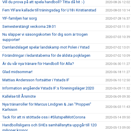
Vill du prova på att spela handboll? Titta då hit :-)
2020-08-26 12:02
Fem YIFare kallade till träningsdag för U18 i Kristianstad
2020-08-03 10:14
YIF-familjen har sorg
2020-07-28 16:37
Semesterstängt veckorna 28-31
2020-07-03 11:51
Nu släpper vi säsongskorten för dig som är trogen
2020-07-03 10:39
supporter!
Damlandslaget spelar landskamp mot Polen i Ystad
2020-07-02 13:01
Förändringar i ledarstaberna för de äldsta pojklagen
2020-07-02 10:09
Är du vår nya tränare för Handboll för Alla?
2020-06-30 11:27
Glad midsommar!
2020-06-18 11:27
Mattias Andersson fortsätter i Ystads IF
2020-06-10 12:50
Information angående Ystads IF:s föreningsläger 2020
2020-06-09 11:32
Kallelse till Årsmöte
2020-06-09 09:30
Nya tränarroller för Marcus Lindgren & Jan "Proppen"
2020-06-03 11:43
Karlsson
Tack för att ni stöttade oss i #SlutspelMotCorona
2020-05-14 09:50
Handbollsligans och SHEs samhällsnytta uppgår till 120
2020-05-13 09:00
miljoner kronor