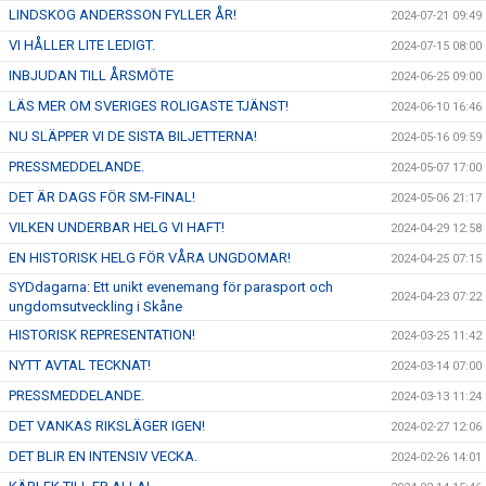
LINDSKOG ANDERSSON FYLLER ÅR!
2024-07-21 09:49
VI HÅLLER LITE LEDIGT.
2024-07-15 08:00
INBJUDAN TILL ÅRSMÖTE
2024-06-25 09:00
LÄS MER OM SVERIGES ROLIGASTE TJÄNST!
2024-06-10 16:46
NU SLÄPPER VI DE SISTA BILJETTERNA!
2024-05-16 09:59
PRESSMEDDELANDE.
2024-05-07 17:00
DET ÄR DAGS FÖR SM-FINAL!
2024-05-06 21:17
VILKEN UNDERBAR HELG VI HAFT!
2024-04-29 12:58
EN HISTORISK HELG FÖR VÅRA UNGDOMAR!
2024-04-25 07:15
SYDdagarna: Ett unikt evenemang för parasport och
2024-04-23 07:22
ungdomsutveckling i Skåne
HISTORISK REPRESENTATION!
2024-03-25 11:42
NYTT AVTAL TECKNAT!
2024-03-14 07:00
PRESSMEDDELANDE.
2024-03-13 11:24
DET VANKAS RIKSLÄGER IGEN!
2024-02-27 12:06
DET BLIR EN INTENSIV VECKA.
2024-02-26 14:01