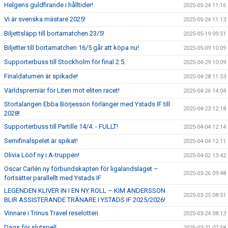
Helgens guldfirande i hålltider!
2025-05-24 11:16
Vi är svenska mästare 2025!
2025-05-24 11:13
Biljettsläpp till bortamatchen 23/5!
2025-05-19 09:51
Biljetter till bortamatchen 16/5 går att köpa nu!
2025-05-09 10:09
Supporterbuss till Stockholm för final 2:5.
2025-04-29 10:09
Finaldatumen är spikade!
2025-04-28 11:53
Världspremiär för Liten mot eliten racet!
2025-04-26 14:04
Stortalangen Ebba Börjesson förlänger med Ystads IF till
2025-04-23 12:18
2028!
Supporterbuss till Partille 14/4. - FULLT!
2025-04-04 12:14
Semifinalspelet är spikat!
2025-04-04 12:11
Olivia Lööf ny i A-truppen!
2025-04-02 13:42
Oscar Carlén ny förbundskapten för ligalandslaget –
2025-03-26 09:48
fortsätter parallellt med Ystads IF
LEGENDEN KLIVER IN I EN NY ROLL – KIM ANDERSSON
2025-03-25 08:51
BLIR ASSISTERANDE TRÄNARE I YSTADS IF 2025/2026!
Vinnare i Trinus Travel reselotteri
2025-03-24 08:13
Dags för slutspel!
2025-03-21 07:58