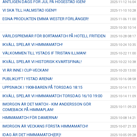
ÄNTLIGEN DAGS FÖR JUL PÅ HÖGESTAD IGEN!
2025-11-12 16:04
VI SKA TILL HALMSTAD IGEN!!!
2025-11-10 10:28
EGNA PRODUKTEN EMMA WESTER FÖRLÄNGER!
2025-11-06 11:00
2025-10-30 10:14
VÄRLDSPREMIÄR FÖR BORTAMATCH PÅ HOTELL FRITIDEN
2025-10-28 08:17
IKVÄLL SPELAR VI HIMMAMATCH!
2025-10-24 10:35
VÄLKOMMEN TILL YSTADS IF TRISTAN ILLMAN!
2025-10-22 11:00
IKVÄLL SPELAR VI HISTORISK KVARTSFINAL!
2025-10-22 10:38
VI ÄR INNE I CUP-VECKAN!
2025-10-20 13:00
PUBLIKLYFT I YSTAD ARENA!
2025-10-16 08:58
UPPSNACK I 1908-BAREN PÅ TORSDAG 18:15
2025-10-14 11:11
IKVÄLL SPELAR VI HIMMAMATCH TORSDAG 16/10 19:00
2025-10-14 11:09
IMORGON ÄR DET MATCH - KIM ANDERSSON GÖR
2025-10-11 09:23
COMEBACK PÅ HIMMAPLAN!
HIMMAMATCH FÖR DAMERNA!
2025-10-08 14:21
IMORGON ÄR VECKANS FÖRSTA HIMMAMATCH!
2025-10-07 21:33
IDAG ÄR DET HIMMAMATCH(ER)!
2025-10-05 09:28