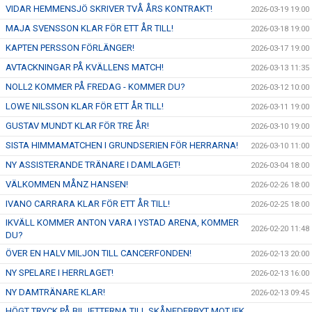
VIDAR HEMMENSJÖ SKRIVER TVÅ ÅRS KONTRAKT!
2026-03-19 19:00
MAJA SVENSSON KLAR FÖR ETT ÅR TILL!
2026-03-18 19:00
KAPTEN PERSSON FÖRLÄNGER!
2026-03-17 19:00
AVTACKNINGAR PÅ KVÄLLENS MATCH!
2026-03-13 11:35
NOLL2 KOMMER PÅ FREDAG - KOMMER DU?
2026-03-12 10:00
LOWE NILSSON KLAR FÖR ETT ÅR TILL!
2026-03-11 19:00
GUSTAV MUNDT KLAR FÖR TRE ÅR!
2026-03-10 19:00
SISTA HIMMAMATCHEN I GRUNDSERIEN FÖR HERRARNA!
2026-03-10 11:00
NY ASSISTERANDE TRÄNARE I DAMLAGET!
2026-03-04 18:00
VÄLKOMMEN MÅNZ HANSEN!
2026-02-26 18:00
IVANO CARRARA KLAR FÖR ETT ÅR TILL!
2026-02-25 18:00
IKVÄLL KOMMER ANTON VARA I YSTAD ARENA, KOMMER
2026-02-20 11:48
DU?
ÖVER EN HALV MILJON TILL CANCERFONDEN!
2026-02-13 20:00
NY SPELARE I HERRLAGET!
2026-02-13 16:00
NY DAMTRÄNARE KLAR!
2026-02-13 09:45
HÖGT TRYCK PÅ BILJETTERNA TILL SKÅNEDERBYT MOT IFK