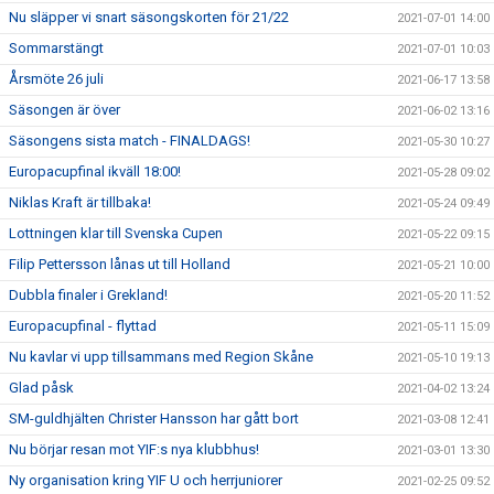
Nu släpper vi snart säsongskorten för 21/22
2021-07-01 14:00
Sommarstängt
2021-07-01 10:03
Årsmöte 26 juli
2021-06-17 13:58
Säsongen är över
2021-06-02 13:16
Säsongens sista match - FINALDAGS!
2021-05-30 10:27
Europacupfinal ikväll 18:00!
2021-05-28 09:02
Niklas Kraft är tillbaka!
2021-05-24 09:49
Lottningen klar till Svenska Cupen
2021-05-22 09:15
Filip Pettersson lånas ut till Holland
2021-05-21 10:00
Dubbla finaler i Grekland!
2021-05-20 11:52
Europacupfinal - flyttad
2021-05-11 15:09
Nu kavlar vi upp tillsammans med Region Skåne
2021-05-10 19:13
Glad påsk
2021-04-02 13:24
SM-guldhjälten Christer Hansson har gått bort
2021-03-08 12:41
Nu börjar resan mot YIF:s nya klubbhus!
2021-03-01 13:30
Ny organisation kring YIF U och herrjuniorer
2021-02-25 09:52