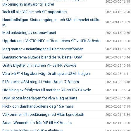
2020-03-20 16:15
utkörning av matvaror till äldre!
Tack till alla YIF:are och YIF-supporters
2020-03-18 17:28
Handbollsligan: Sista omgången och SM-slutspelet ställs
2020-03-17 13:09
in
Med anledning av coronaviruset
2020-03-13 10:30
Uppdatering: VIKTIG INFO inför matchen YIF vs IFK Skövde
2020-03-11 19:30
Idag startar vi insamlingen till Barncancerfonden
2020-03-11 10:59
Damjuniorerna slutade bland de 16 bästa i USM
2020-03-09 13:44
Gratis biljetter till matchen YIF vs IFK Skövde
2020-03-09 10:55
Våra två P14-lag åker iväg för att spela USM i helgen
2020-03-05 16:41
F18 spelar USM steg 4 i Ystad Arena 7-8 mars
2020-03-05 13:48
Utdelning av fribiljetter till matchen YIF vs IFK Skövde
2020-03-03 16:34
USM: Motståndarlagen för våra 6 lag är satta
2020-02-26 16:28
Flick- och damhandbollens dag 15:e mars
2020-02-25 17:15
Välkommen till föreläsning med Allan Lundbladh
2020-02-24 13:39
Adam Wennerholm från YIF till HK Aranäs
2020-02-14 10:00
Fem killar kallade till SHF:s riksläger