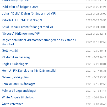
Ystadderbyt flyttas!
2022-01-27 11:21
Publikfritt på helgens USM
2022-01-26 14:24
Johan ”Dalle” Dahlin förlänger med YIF!
2022-01-26 08:00
Ystads IF HF P14 USM Steg 3
2022-01-25 09:55
Knud Ronau Larsen förlänger med YIF!
2022-01-24 08:00
"Svesse" förlänger med YIF!
2022-01-20 12:11
Regler och rutiner vid matcher arrangerade av Ystads IF
2022-01-12 12:59
Handboll.
Gott nytt år!
2021-12-30 10:13
YIF-familjen har sorg.
2021-12-27 16:28
Engla i Skånelaget!
2021-12-21 10:31
Herr-U - IFK Karlskrona 18/12 är inställd!
2021-12-17 15:33
Saknad, aldrig glömd.
2021-12-17 13:38
Fem YIF:are i Skånelaget
2021-12-16 12:56
Palmar till Ligalandslaget
2021-12-15 11:44
White Angels till derbyt!
2021-12-09 20:49
Årets veteraner
2021-12-09 20:43