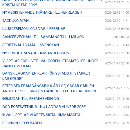
2026-02-11 21:05
KRISTIANSTAD 20/2!
NY ASSISTERANDE TRÄNARE TILL HERRLAGET!
2026-02-11 11:00
TACK JONATAN!
2026-02-10 14:41
LJUSCEREMONI ONSDAG 4 FEBRUARI
2026-02-03 09:55
CANCERVECKAN - TILLSAMMANS TILL 1 MILJON
2026-02-03
SERIEFINAL I DAMALLSVENSKAN
2026-01-26 14:43
NY HUVUDTRÄNARE - KIM ANDERSSON
2026-01-20 11:00
VI SPELAR FÖR LIVET - VÄLGÖRENHETSMATCHER UNDER
2026-01-19 22:00
CANCERVECKAN
DANSK LAGKAPTEN KLAR FÖR YSTADS IF, STÄRKER
2026-01-14 11:00
LAGBYGGET
EFTER SEX FRAMGÅNGSRIKA ÅR I YIF, OSCAR CARLÉN
2026-01-12 17:05
ANSLUTER TILL SKJERN HÅNDBOLD EFTER SÄSONGEN.
INBJUDAN TILL PREMIÄRVISNING
2026-01-07 13:06
GOD FORTSÄTTNING - NU LADDAR VI INFÖR 2026!
2026-01-02 10:44
IKVÄLL SPELAR VI ÅRETS SISTA HIMMAMATCH!
2025-12-30 13:15
REUNION I 1908-BAREN!
2025-12-29 14:39