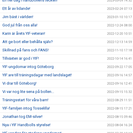
En hel dag i handbollens tecken!
2023-03-09 14:32
Ett år av lidande!
2023-02-24 07:13
Jim bäst i världen!
2023-01-10 10:17
God jul från oss alla!
2022-12-24 08:00
Karin är årets YIF-veteran!
2022-12-20 10:51
Att ge bort eller behålla själv?
2022-12-13 14:59
Skillnad på fans och FANS!
2022-11-10 17:18
Tillväxten är god i YIF!
2022-10-14 16:41
YIF-ungdomar intog Göteborg
2022-09-22 17:05
YIF:are till träningsdagar med landslaget!
2022-09-16 14:57
Vi drar till Göteborg!
2022-09-16 12:41
Vi var nog lite sena på bollen...
2022-09-15 15:32
Träningsstart för våra barn!
2022-08-29 11:51
YIF-familjen intog Tosselilla!
2022-08-15 17:21
Jonathan tog EM-silver!
2022-08-15 09:46
Nya i YIF Handbolls styrelse!
2022-08-04 16:24