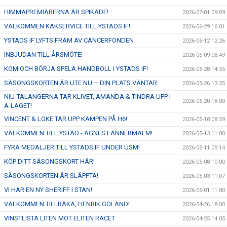
HIMMAPREMIÄRERNA ÄR SPIKADE!
2026-07-01 09:09
VÄLKOMMEN KAKSERVICE TILL YSTADS IF!
2026-06-29 16:01
YSTADS IF LYFTS FRAM AV CANCERFONDEN
2026-06-12 12:26
INBJUDAN TILL ÅRSMÖTE!
2026-06-09 08:49
KOM OCH BÖRJA SPELA HANDBOLL I YSTADS IF!
2026-05-28 14:55
SÄSONGSKORTEN ÄR UTE NU – DIN PLATS VÄNTAR
2026-05-26 13:25
NIU-TALANGERNA TAR KLIVET, AMANDA & TINDRA UPP I
2026-05-20 18:00
A-LAGET!
VINCENT & LOKE TAR UPP KAMPEN PÅ H6!
2026-05-18 08:59
VÄLKOMMEN TILL YSTAD - AGNES LANNERMALM!
2026-05-13 11:00
FYRA MEDALJER TILL YSTADS IF UNDER USM!
2026-05-11 09:14
KÖP DITT SÄSONGSKORT HÄR!
2026-05-08 10:00
SÄSONGSKORTEN ÄR SLÄPPTA!
2026-05-03 11:07
VI HAR EN NY SHERIFF I STAN!
2026-05-01 11:00
VÄLKOMMEN TILLBAKA, HENRIK GÖLAND!
2026-04-26 18:00
VINSTLISTA LITEN MOT ELITEN RACET:
2026-04-25 14:05