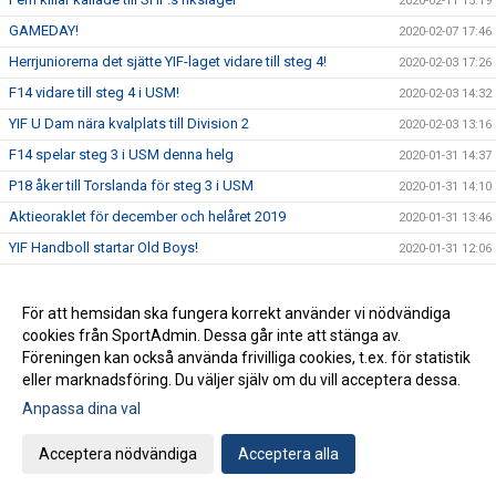
2020-02-11 15:19
GAMEDAY!
2020-02-07 17:46
Herrjuniorerna det sjätte YIF-laget vidare till steg 4!
2020-02-03 17:26
F14 vidare till steg 4 i USM!
2020-02-03 14:32
YIF U Dam nära kvalplats till Division 2
2020-02-03 13:16
F14 spelar steg 3 i USM denna helg
2020-01-31 14:37
P18 åker till Torslanda för steg 3 i USM
2020-01-31 14:10
Aktieoraklet för december och helåret 2019
2020-01-31 13:46
YIF Handboll startar Old Boys!
2020-01-31 12:06
Nu går vi över till GAMEDAY
2020-01-28 10:40
Vinst med 39-27 över Kolstad
2020-01-26 11:19
För att hemsidan ska fungera korrekt använder vi nödvändiga
cookies från SportAdmin. Dessa går inte att stänga av.
F16 åker till Göteborg för steg 3 i USM
2020-01-23 09:23
Föreningen kan också använda frivilliga cookies, t.ex. för statistik
P16 vidare till steg 4!
2020-01-20 08:37
eller marknadsföring. Du väljer själv om du vill acceptera dessa.
Häng med till Malmö för att heja fram Sverige!
2020-01-17 11:31
Anpassa dina val
Landslaget spelar mellanrundan i Malmö
2020-01-16 15:10
Acceptera nödvändiga
Acceptera alla
P16 åker till Eslöv för steg 3 i USM
2020-01-15 13:23
Näst sista resultatet i Aktieoraklet