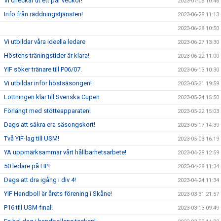
Vi checkar ut ett par veckor!
2023-07-05 10:46
Info från räddningstjänsten!
2023-06-28 11:13
2023-06-28 10:50
Vi utbildar våra ideella ledare
2023-06-27 13:30
Höstens träningstider är klara!
2023-06-22 11:00
YIF söker tränare till P06/07.
2023-06-13 10:30
Vi utbildar inför höstsäsongen!
2023-05-31 19:59
Lottningen klar till Svenska Cupen
2023-05-24 15:50
Förlängt med stötteapparaten!
2023-05-22 15:03
Dags att säkra era säsongskort!
2023-05-17 14:39
Två YIF-lag till USM!
2023-05-03 16:19
YA uppmärksammar vårt hållbarhetsarbete!
2023-04-28 12:59
50 ledare på HP!
2023-04-28 11:34
Dags att dra igång i div 4!
2023-04-24 11:34
YIF Handboll är årets förening i Skåne!
2023-03-31 21:57
P16 till USM-final!
2023-03-13 09:49