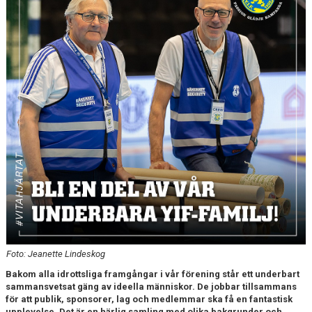
YIF:S NOSTALGOTEK
MEDLEMSKAP
Foto: Jeanette Lindeskog
Bakom alla idrottsliga framgångar i vår förening står ett underbart
sammansvetsat gäng av ideella människor. De jobbar tillsammans
för att publik, sponsorer, lag och medlemmar ska få en fantastisk
upplevelse. Det är en härlig samling med olika bakgrunder och