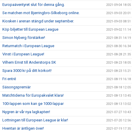
Europaäventyret slut för denna gång.
2021-09-04 18:05
Se matchen mot Bjerringbro-Silkeborg online.
2021-09-03 20:01
Kiosken i arenan stängd under september.
2021-09-03 08:51
Köp biljetter till European League
2021-09-02 11:14
Simon Nyberg förstärker!
2021-08-31 14:19
Returmatch i European League
2021-08-30 16:34
Vinst i European League!
2021-08-28 21:35
Vilhem Ernst till Anderstorps SK
2021-08-23 18:05
Spara 3000 kr på ditt körkort!
2021-08-23 15:21
Fri entré
2021-08-19 16:18
Säsongspremiär
2021-08-18 12:05
Matchtiderna för Europakvalet klara!
2021-08-13 13:45
100-lappen som kan ge 1000-lappar
2021-08-13 13:02
Nygren är vår nya lagkapten!
2021-07-27 10:43
Lottningen till European League är klar!
2021-07-20 12:56
Hventan är äntligen över!
2021-07-19 17:35