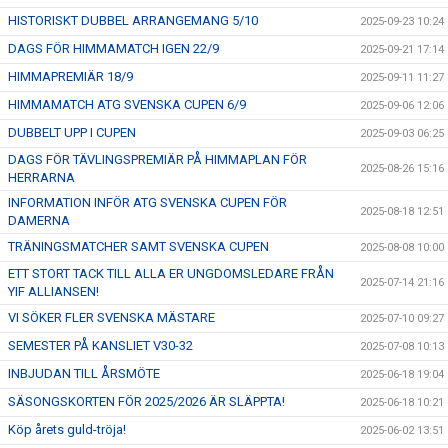
HISTORISKT DUBBEL ARRANGEMANG 5/10
2025-09-23 10:24
DAGS FÖR HIMMAMATCH IGEN 22/9
2025-09-21 17:14
HIMMAPREMIÄR 18/9
2025-09-11 11:27
HIMMAMATCH ATG SVENSKA CUPEN 6/9
2025-09-06 12:06
DUBBELT UPP I CUPEN
2025-09-03 06:25
DAGS FÖR TÄVLINGSPREMIÄR PÅ HIMMAPLAN FÖR
2025-08-26 15:16
HERRARNA
INFORMATION INFÖR ATG SVENSKA CUPEN FÖR
2025-08-18 12:51
DAMERNA
TRÄNINGSMATCHER SAMT SVENSKA CUPEN
2025-08-08 10:00
ETT STORT TACK TILL ALLA ER UNGDOMSLEDARE FRÅN
2025-07-14 21:16
YIF ALLIANSEN!
VI SÖKER FLER SVENSKA MÄSTARE
2025-07-10 09:27
SEMESTER PÅ KANSLIET V30-32
2025-07-08 10:13
INBJUDAN TILL ÅRSMÖTE
2025-06-18 19:04
SÄSONGSKORTEN FÖR 2025/2026 ÄR SLÄPPTA!
2025-06-18 10:21
Köp årets guld-tröja!
2025-06-02 13:51