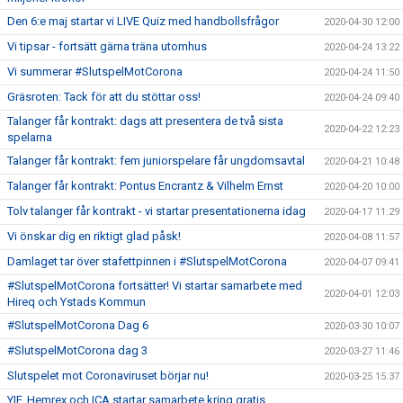
Den 6:e maj startar vi LIVE Quiz med handbollsfrågor
2020-04-30 12:00
Vi tipsar - fortsätt gärna träna utomhus
2020-04-24 13:22
Vi summerar #SlutspelMotCorona
2020-04-24 11:50
Gräsroten: Tack för att du stöttar oss!
2020-04-24 09:40
Talanger får kontrakt: dags att presentera de två sista
2020-04-22 12:23
spelarna
Talanger får kontrakt: fem juniorspelare får ungdomsavtal
2020-04-21 10:48
Talanger får kontrakt: Pontus Encrantz & Vilhelm Ernst
2020-04-20 10:00
Tolv talanger får kontrakt - vi startar presentationerna idag
2020-04-17 11:29
Vi önskar dig en riktigt glad påsk!
2020-04-08 11:57
Damlaget tar över stafettpinnen i #SlutspelMotCorona
2020-04-07 09:41
#SlutspelMotCorona fortsätter! Vi startar samarbete med
2020-04-01 12:03
Hireq och Ystads Kommun
#SlutspelMotCorona Dag 6
2020-03-30 10:07
#SlutspelMotCorona dag 3
2020-03-27 11:46
Slutspelet mot Coronaviruset börjar nu!
2020-03-25 15:37
YIF, Hemrex och ICA startar samarbete kring gratis