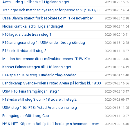
Även Ludvig Hallbäck till Ligalandslaget
2020-10-29 15:35
Träningar och matcher: nya regler för perioden 28/10-17/11
2020-10-28 14:54
Casa Blanca stängt för besökare t.o.m. 17:e november
2020-10-28 12:18
Niklas Kraft kallad till Ligalandslaget
2020-10-28 11:04
F16 laget slutade trea i steg 1
2020-10-20 10:41
F16 arrangerar steg 1 i USM under lördag-söndag
2020-10-16 12:28
P14 enkelt vidare till steg 2
2020-10-14 13:27
Mattias Andersson åter i målvaktsdressen i THW Kiel
2020-10-09 10:46
Kasper Palmar uttagen till U18-landslaget
2020-10-08 14:19
F14 spelar USM steg 1 under lördag-söndag
2020-10-01 11:40
Landskamp Sverige-Polen i Ystad Arena på lördag kl. 18:00
2020-09-28 16:36
USM P16: Fina framgångar i steg 1
2020-09-28 13:47
P18 vidare till steg 3 och F18 vidare till steg 2
2020-09-21 09:47
USM steg 1 för P18 i Ystad Arena denna helg
2020-09-18 11:05
Framgångar i Göteborg Cup
2020-09-14 10:07
NY & HET: Köp en stödbiljett till herrlagets hemmamatcher
2020-09-09 14:40