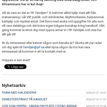
tillsammans har vi kul ihop!
Vill du vara en del av YIF-familjen? Vi behöver alltid hjälp med allt från
matservering i vår VIP, publik- och entrévärdar, skyltmonterare, barpersonal,
bärhjälp och mycket annat. Det finns med andra ord uppgifter för alla som
vill vara delaktiga och det krävs ingen tidigare kunskap kring handboll. Vårt
gäng kommer ta emot dig med öppna armar in i YIF-familjen och visa hur
allt går till!
Är du intresserad eller känner någon som kanske är? Skicka ett par rader
om dig själv till
familjen@yif.se
eller tipsa någon du tror kan vara
intresserad så kommer vi att ta kontakt med er.
Hoppas vi ses snart!
Nyhetsarkiv
FRAM MED KALENDERN!
2026-07-27 10:41
SEMESTERSTÄNGT PÅ KANSLIET
2026-07-16 11:57
GÖR SOM GRIPEN - SÄKRA DIN PLATS I YSTAD ARENA!
2026-07-14 13:39