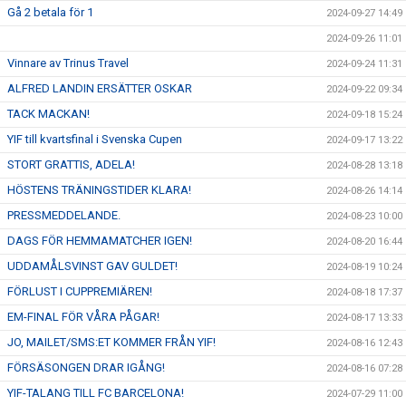
Gå 2 betala för 1
2024-09-27 14:49
2024-09-26 11:01
Vinnare av Trinus Travel
2024-09-24 11:31
ALFRED LANDIN ERSÄTTER OSKAR
2024-09-22 09:34
TACK MACKAN!
2024-09-18 15:24
YIF till kvartsfinal i Svenska Cupen
2024-09-17 13:22
STORT GRATTIS, ADELA!
2024-08-28 13:18
HÖSTENS TRÄNINGSTIDER KLARA!
2024-08-26 14:14
PRESSMEDDELANDE.
2024-08-23 10:00
DAGS FÖR HEMMAMATCHER IGEN!
2024-08-20 16:44
UDDAMÅLSVINST GAV GULDET!
2024-08-19 10:24
FÖRLUST I CUPPREMIÄREN!
2024-08-18 17:37
EM-FINAL FÖR VÅRA PÅGAR!
2024-08-17 13:33
JO, MAILET/SMS:ET KOMMER FRÅN YIF!
2024-08-16 12:43
FÖRSÄSONGEN DRAR IGÅNG!
2024-08-16 07:28
YIF-TALANG TILL FC BARCELONA!
2024-07-29 11:00