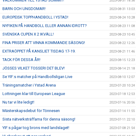
VÄLKOMMEN TILL YSTAD SUMMIT!
2023-08-31 18:36
BARN OCH UNGDOMAR!
2023-08-31 13:03
EUROPEISK TOPPHANDBOLL I YSTAD!
2023-08-24 10:28
NYFIKEN PÅ HANDBOLL ELLER ANNAN IDROTT?
2023-08-23 11:08
SVENSKA CUPEN X 2 IKVÄLL!
2023-08-23 10:45
FINA PRISER ATT VINNA KOMMANDE SÄSONG!
2023-08-22 12:26
EXTRAÖPPET PÅ KANSLIET TISDAG 17-19.
2023-08-21 11:46
TACK FÖR DESSA ÅR!
2023-08-15 12:23
JÖSSES VILKET TOSSERI DET BLEV!
2023-08-14 21:18
Se YIF:s matcher på Handbollsligan Live
2023-08-10 12:07
Träningsmatcher i Ystad Arena
2023-07-20 10:24
Lottningen klar till European League
2023-07-18 12:53
Nu tar vi lite ledigt!
2023-07-16 20:56
Mästerskapsdebut för Tönnesen
2023-07-14 11:55
Sista nätverksträffarna för denna säsong!
2023-07-11 22:10
YIF:s pågar tog brons med landslaget!
2023-07-08 21:54