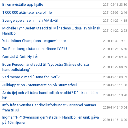
Bli en #viställerupp hjälte
2021-02-16 23:30
1 000 000 aktiviteter ska bli fler
2021-02-09 12:46
Sverige spelar semifinal i VM ikväll
2021-01-29 14:18
Michelle Fyhr Seifert utsedd till Månadens Eldsjäl av Skånsk
2021-01-22 12:23
Handboll
Ystadsöner Champions Leaguevinnare!
2020-12-30 19:51
Tor Blendberg slutar som tränare i YIF U
2020-12-26 15:30
God Jul & Gott Nytt År
2020-12-23 09:25
Edvin Persson är utsedd till "sydöstra Skånes största
2020-12-22 08:59
handbollstalang"
Vad menar vi med "Träna för livet"?
2020-12-16 09:39
Julklappstips - prenumeration på Stürmerfoul
2020-12-15 11:50
Är du tjej och vill träna handboll på skoltid? Då ska du titta
2020-11-18 13:20
hit!
Info från Svenska Handbollsförbundet: Seriespel pausas
2020-11-18 13:04
fram till jul
Ingmar ”HP” Svensson ger Ystads IF Handboll en unik gåva
2020-11-13 13:00
på 10 miljoner