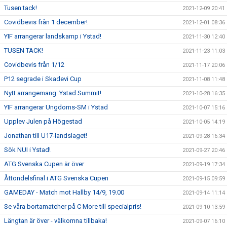
Tusen tack!
2021-12-09 20:41
Covidbevis från 1 december!
2021-12-01 08:36
YIF arrangerar landskamp i Ystad!
2021-11-30 12:40
TUSEN TACK!
2021-11-23 11:03
Covidbevis från 1/12
2021-11-17 20:06
P12 segrade i Skadevi Cup
2021-11-08 11:48
Nytt arrangemang: Ystad Summit!
2021-10-28 16:35
YIF arrangerar Ungdoms-SM i Ystad
2021-10-07 15:16
Upplev Julen på Högestad
2021-10-05 14:19
Jonathan till U17-landslaget!
2021-09-28 16:34
Sök NUI i Ystad!
2021-09-27 20:46
ATG Svenska Cupen är över
2021-09-19 17:34
Åttondelsfinal i ATG Svenska Cupen
2021-09-15 09:59
GAMEDAY - Match mot Hallby 14/9, 19.00
2021-09-14 11:14
Se våra bortamatcher på C More till specialpris!
2021-09-10 13:59
Längtan är över - välkomna tillbaka!
2021-09-07 16:10