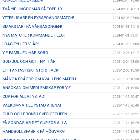
KÄRLEK TILL ER ALLA!
2024-02-14 15:46
TVÅ YIF-UNGDOMAR PÅ TOPP 10!
2024-02-05 16:13
YTTERLIGARE EN FYRAPOÄNGSMATCH!
2024-02-03 07:00
SMAKSTART PÅ VÅRSÄSONGEN!
2024-01-31 21:13
NYA MATCHER KOMMANDE HELG!
2024-01-31 09:51
I DAG FYLLER VI ÅR!
2024-01-23 07:00
YIF-FAMILJEN HAR SORG.
2023-12-28 12:17
GOD JUL OCH GOTT NYTT ÅR!
2023-12-24 08:00
ETT FANTASTISKT STORT TACK!
2023-12-05 13:30
MÅNGA FRÅGOR OM KVÄLLENS MATCH.
2023-11-30 10:38
ANSÖKAN OM MEDLEMSKAP FÖR YIF.
2023-11-21 19:56
CUP FÖR ALLA I YSTAD!
2023-11-19 20:47
VÄLKOMNA TILL YSTAD ARENA!
2023-11-18 20:40
GULD OCH BRONS I SVERIGECUPEN.
2023-11-16 08:27
PÅ SÖNDAG ÄR DET CUP FÖR ALLA.
2023-11-14 16:29
HANDBOLLSFABRIK PÅ HÖGVARV!
2023-11-10 13:48