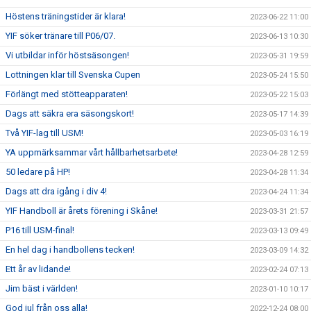
Höstens träningstider är klara!
2023-06-22 11:00
YIF söker tränare till P06/07.
2023-06-13 10:30
Vi utbildar inför höstsäsongen!
2023-05-31 19:59
Lottningen klar till Svenska Cupen
2023-05-24 15:50
Förlängt med stötteapparaten!
2023-05-22 15:03
Dags att säkra era säsongskort!
2023-05-17 14:39
Två YIF-lag till USM!
2023-05-03 16:19
YA uppmärksammar vårt hållbarhetsarbete!
2023-04-28 12:59
50 ledare på HP!
2023-04-28 11:34
Dags att dra igång i div 4!
2023-04-24 11:34
YIF Handboll är årets förening i Skåne!
2023-03-31 21:57
P16 till USM-final!
2023-03-13 09:49
En hel dag i handbollens tecken!
2023-03-09 14:32
Ett år av lidande!
2023-02-24 07:13
Jim bäst i världen!
2023-01-10 10:17
God jul från oss alla!
2022-12-24 08:00