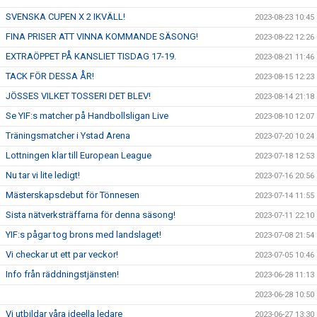
SVENSKA CUPEN X 2 IKVÄLL!
2023-08-23 10:45
FINA PRISER ATT VINNA KOMMANDE SÄSONG!
2023-08-22 12:26
EXTRAÖPPET PÅ KANSLIET TISDAG 17-19.
2023-08-21 11:46
TACK FÖR DESSA ÅR!
2023-08-15 12:23
JÖSSES VILKET TOSSERI DET BLEV!
2023-08-14 21:18
Se YIF:s matcher på Handbollsligan Live
2023-08-10 12:07
Träningsmatcher i Ystad Arena
2023-07-20 10:24
Lottningen klar till European League
2023-07-18 12:53
Nu tar vi lite ledigt!
2023-07-16 20:56
Mästerskapsdebut för Tönnesen
2023-07-14 11:55
Sista nätverksträffarna för denna säsong!
2023-07-11 22:10
YIF:s pågar tog brons med landslaget!
2023-07-08 21:54
Vi checkar ut ett par veckor!
2023-07-05 10:46
Info från räddningstjänsten!
2023-06-28 11:13
2023-06-28 10:50
Vi utbildar våra ideella ledare
2023-06-27 13:30