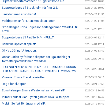
Biljetter till bortamatchen 16/5 går att köpa nu!
2025-05-09 10:09
Supporterbuss till Stockholm för final 2:5.
2025-04-29 10:09
Finaldatumen är spikade!
2025-04-28 11:53
Världspremiär för Liten mot eliten racet!
2025-04-26 14:04
Stortalangen Ebba Börjesson förlänger med Ystads IF till
2025-04-23 12:18
2028!
Supporterbuss till Partille 14/4. - FULLT!
2025-04-04 12:14
Semifinalspelet är spikat!
2025-04-04 12:11
Olivia Lööf ny i A-truppen!
2025-04-02 13:42
Oscar Carlén ny förbundskapten för ligalandslaget –
2025-03-26 09:48
fortsätter parallellt med Ystads IF
LEGENDEN KLIVER IN I EN NY ROLL – KIM ANDERSSON
2025-03-25 08:51
BLIR ASSISTERANDE TRÄNARE I YSTADS IF 2025/2026!
Vinnare i Trinus Travel reselotteri
2025-03-24 08:13
Dags för slutspel!
2025-03-21 07:58
Egna talangen Emma Wester satsar vidare i YIF!
2025-03-18 16:53
Vilmer Feldt är klar – ytterligare en 06:a i A-truppen!
2025-03-18 16:47
Melvin Seifert förlänger med YIF!
2025-03-12 15:49