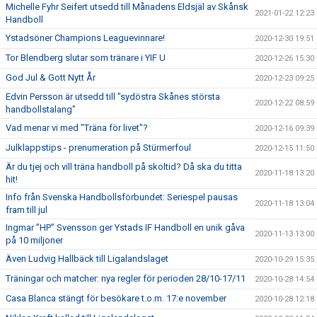
Michelle Fyhr Seifert utsedd till Månadens Eldsjäl av Skånsk
2021-01-22 12:23
Handboll
Ystadsöner Champions Leaguevinnare!
2020-12-30 19:51
Tor Blendberg slutar som tränare i YIF U
2020-12-26 15:30
God Jul & Gott Nytt År
2020-12-23 09:25
Edvin Persson är utsedd till "sydöstra Skånes största
2020-12-22 08:59
handbollstalang"
Vad menar vi med "Träna för livet"?
2020-12-16 09:39
Julklappstips - prenumeration på Stürmerfoul
2020-12-15 11:50
Är du tjej och vill träna handboll på skoltid? Då ska du titta
2020-11-18 13:20
hit!
Info från Svenska Handbollsförbundet: Seriespel pausas
2020-11-18 13:04
fram till jul
Ingmar ”HP” Svensson ger Ystads IF Handboll en unik gåva
2020-11-13 13:00
på 10 miljoner
Även Ludvig Hallbäck till Ligalandslaget
2020-10-29 15:35
Träningar och matcher: nya regler för perioden 28/10-17/11
2020-10-28 14:54
Casa Blanca stängt för besökare t.o.m. 17:e november
2020-10-28 12:18