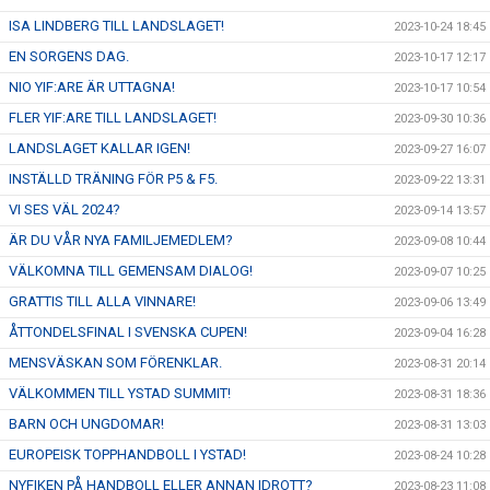
ISA LINDBERG TILL LANDSLAGET!
2023-10-24 18:45
EN SORGENS DAG.
2023-10-17 12:17
NIO YIF:ARE ÄR UTTAGNA!
2023-10-17 10:54
FLER YIF:ARE TILL LANDSLAGET!
2023-09-30 10:36
LANDSLAGET KALLAR IGEN!
2023-09-27 16:07
INSTÄLLD TRÄNING FÖR P5 & F5.
2023-09-22 13:31
VI SES VÄL 2024?
2023-09-14 13:57
ÄR DU VÅR NYA FAMILJEMEDLEM?
2023-09-08 10:44
VÄLKOMNA TILL GEMENSAM DIALOG!
2023-09-07 10:25
GRATTIS TILL ALLA VINNARE!
2023-09-06 13:49
ÅTTONDELSFINAL I SVENSKA CUPEN!
2023-09-04 16:28
MENSVÄSKAN SOM FÖRENKLAR.
2023-08-31 20:14
VÄLKOMMEN TILL YSTAD SUMMIT!
2023-08-31 18:36
BARN OCH UNGDOMAR!
2023-08-31 13:03
EUROPEISK TOPPHANDBOLL I YSTAD!
2023-08-24 10:28
NYFIKEN PÅ HANDBOLL ELLER ANNAN IDROTT?
2023-08-23 11:08