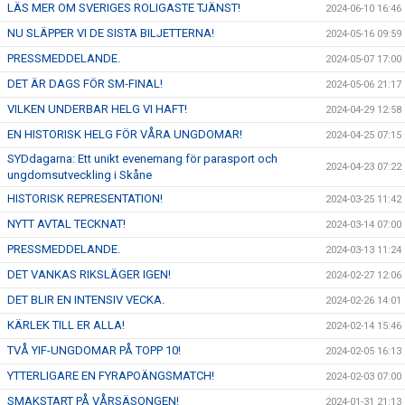
LÄS MER OM SVERIGES ROLIGASTE TJÄNST!
2024-06-10 16:46
NU SLÄPPER VI DE SISTA BILJETTERNA!
2024-05-16 09:59
PRESSMEDDELANDE.
2024-05-07 17:00
DET ÄR DAGS FÖR SM-FINAL!
2024-05-06 21:17
VILKEN UNDERBAR HELG VI HAFT!
2024-04-29 12:58
EN HISTORISK HELG FÖR VÅRA UNGDOMAR!
2024-04-25 07:15
SYDdagarna: Ett unikt evenemang för parasport och
2024-04-23 07:22
ungdomsutveckling i Skåne
HISTORISK REPRESENTATION!
2024-03-25 11:42
NYTT AVTAL TECKNAT!
2024-03-14 07:00
PRESSMEDDELANDE.
2024-03-13 11:24
DET VANKAS RIKSLÄGER IGEN!
2024-02-27 12:06
DET BLIR EN INTENSIV VECKA.
2024-02-26 14:01
KÄRLEK TILL ER ALLA!
2024-02-14 15:46
TVÅ YIF-UNGDOMAR PÅ TOPP 10!
2024-02-05 16:13
YTTERLIGARE EN FYRAPOÄNGSMATCH!
2024-02-03 07:00
SMAKSTART PÅ VÅRSÄSONGEN!
2024-01-31 21:13