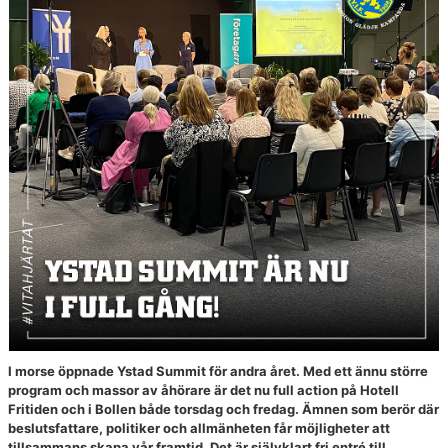
YIF:S NOSTALGOTEK
MEDLEMSKAP
I morse öppnade Ystad Summit för andra året. Med ett ännu större
program och massor av åhörare är det nu full action på Hotell
Fritiden och i Bollen både torsdag och fredag. Ämnen som berör där
beslutsfattare, politiker och allmänheten får möjligheter att
tillsammans skapa vår framtid. Det är självklart fri entré till