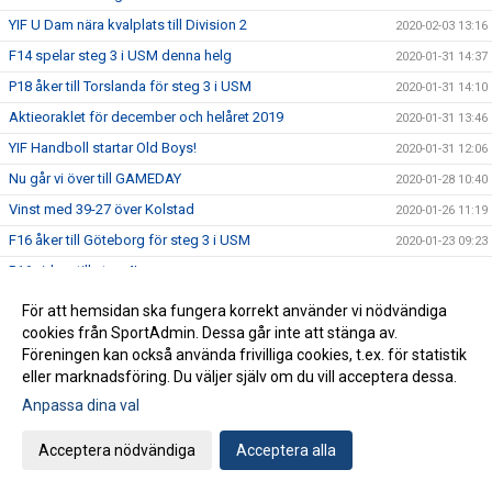
YIF U Dam nära kvalplats till Division 2
2020-02-03 13:16
F14 spelar steg 3 i USM denna helg
2020-01-31 14:37
P18 åker till Torslanda för steg 3 i USM
2020-01-31 14:10
Aktieoraklet för december och helåret 2019
2020-01-31 13:46
YIF Handboll startar Old Boys!
2020-01-31 12:06
Nu går vi över till GAMEDAY
2020-01-28 10:40
Vinst med 39-27 över Kolstad
2020-01-26 11:19
F16 åker till Göteborg för steg 3 i USM
2020-01-23 09:23
P16 vidare till steg 4!
2020-01-20 08:37
Häng med till Malmö för att heja fram Sverige!
2020-01-17 11:31
För att hemsidan ska fungera korrekt använder vi nödvändiga
Landslaget spelar mellanrundan i Malmö
cookies från SportAdmin. Dessa går inte att stänga av.
2020-01-16 15:10
Föreningen kan också använda frivilliga cookies, t.ex. för statistik
P16 åker till Eslöv för steg 3 i USM
2020-01-15 13:23
eller marknadsföring. Du väljer själv om du vill acceptera dessa.
Näst sista resultatet i Aktieoraklet
2020-01-13 16:56
Anpassa dina val
F18 klara för steg 4 i USM!
2020-01-13 15:00
Acceptera nödvändiga
Acceptera alla
Bägge P14-lagen blev gruppettor i USM steg 3
2020-01-13 11:20
Sex YIF-pågar kallade till träningsdag med U18-landslaget
2020-01-10 16:09