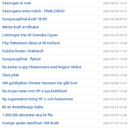
Säsongen är över
2021-06-02 13:16
Säsongens sista match - FINALDAGS!
2021-05-30 10:27
Europacupfinal ikväll 18:00!
2021-05-28 09:02
Niklas Kraft är tillbaka!
2021-05-24 09:49
Lottningen klar till Svenska Cupen
2021-05-22 09:15
Filip Pettersson lånas ut till Holland
2021-05-21 10:00
Dubbla finaler i Grekland!
2021-05-20 11:52
Europacupfinal - flyttad
2021-05-11 15:09
Nu kavlar vi upp tillsammans med Region Skåne
2021-05-10 19:13
Glad påsk
2021-04-02 13:24
SM-guldhjälten Christer Hansson har gått bort
2021-03-08 12:41
Nu börjar resan mot YIF:s nya klubbhus!
2021-03-01 13:30
Ny organisation kring YIF U och herrjuniorer
2021-02-25 09:52
Bli en #viställerupp hjälte
2021-02-16 23:30
1 000 000 aktiviteter ska bli fler
2021-02-09 12:46
Sverige spelar semifinal i VM ikväll
2021-01-29 14:18