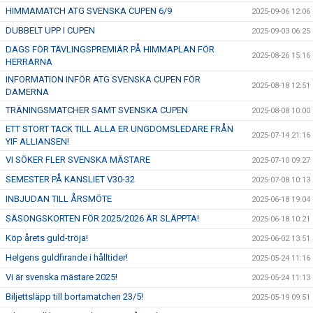
HIMMAMATCH ATG SVENSKA CUPEN 6/9
2025-09-06 12:06
DUBBELT UPP I CUPEN
2025-09-03 06:25
DAGS FÖR TÄVLINGSPREMIÄR PÅ HIMMAPLAN FÖR
2025-08-26 15:16
HERRARNA
INFORMATION INFÖR ATG SVENSKA CUPEN FÖR
2025-08-18 12:51
DAMERNA
TRÄNINGSMATCHER SAMT SVENSKA CUPEN
2025-08-08 10:00
ETT STORT TACK TILL ALLA ER UNGDOMSLEDARE FRÅN
2025-07-14 21:16
YIF ALLIANSEN!
VI SÖKER FLER SVENSKA MÄSTARE
2025-07-10 09:27
SEMESTER PÅ KANSLIET V30-32
2025-07-08 10:13
INBJUDAN TILL ÅRSMÖTE
2025-06-18 19:04
SÄSONGSKORTEN FÖR 2025/2026 ÄR SLÄPPTA!
2025-06-18 10:21
Köp årets guld-tröja!
2025-06-02 13:51
Helgens guldfirande i hålltider!
2025-05-24 11:16
Vi är svenska mästare 2025!
2025-05-24 11:13
Biljettsläpp till bortamatchen 23/5!
2025-05-19 09:51