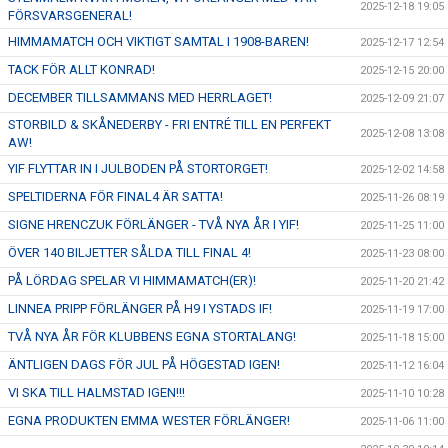
2025-12-18 19:05
FÖRSVARSGENERAL!
HIMMAMATCH OCH VIKTIGT SAMTAL I 1908-BAREN!
2025-12-17 12:54
TACK FÖR ALLT KONRAD!
2025-12-15 20:00
DECEMBER TILLSAMMANS MED HERRLAGET!
2025-12-09 21:07
STORBILD & SKÅNEDERBY - FRI ENTRÉ TILL EN PERFEKT
2025-12-08 13:08
AW!
YIF FLYTTAR IN I JULBODEN PÅ STORTORGET!
2025-12-02 14:58
SPELTIDERNA FÖR FINAL4 ÄR SATTA!
2025-11-26 08:19
SIGNE HRENCZUK FÖRLÄNGER - TVÅ NYA ÅR I YIF!
2025-11-25 11:00
ÖVER 140 BILJETTER SÅLDA TILL FINAL 4!
2025-11-23 08:00
PÅ LÖRDAG SPELAR VI HIMMAMATCH(ER)!
2025-11-20 21:42
LINNEA PRIPP FÖRLÄNGER PÅ H9 I YSTADS IF!
2025-11-19 17:00
TVÅ NYA ÅR FÖR KLUBBENS EGNA STORTALANG!
2025-11-18 15:00
ÄNTLIGEN DAGS FÖR JUL PÅ HÖGESTAD IGEN!
2025-11-12 16:04
VI SKA TILL HALMSTAD IGEN!!!
2025-11-10 10:28
EGNA PRODUKTEN EMMA WESTER FÖRLÄNGER!
2025-11-06 11:00