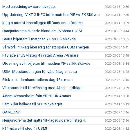
Med anledning av coronaviruset
2020-03-13 10:30
Uppdatering: VIKTIG INFO inför matchen YIF vs IFK Skövde
2020-03-11 19:30
Idag startar vi insamlingen till Barncancerfonden
2020-03-11 10:59
Damjuniorerna slutade bland de 16 bästa i USM
2020-03-09 13:44
Gratis biljetter till matchen YIF vs IFK Skövde
2020-03-09 10:55
Våra två P14-lag åker iväg för att spela USM i helgen
2020-03-05 16:41
F18 spelar USM steg 4 i Ystad Arena 7-8 mars
2020-03-05 13:48
Utdelning av fribiljetter till matchen YIF vs IFK Skövde
2020-03-03 16:34
USM: Motståndarlagen för våra 6 lag är satta
2020-02-26 16:28
Flick- och damhandbollens dag 15:e mars
2020-02-25 17:15
Välkommen till föreläsning med Allan Lundbladh
2020-02-24 13:39
Adam Wennerholm från YIF till HK Aranäs
2020-02-14 10:00
Fem killar kallade till SHF:s riksläger
2020-02-11 15:19
GAMEDAY!
2020-02-07 17:46
Herrjuniorerna det sjätte YIF-laget vidare till steg 4!
2020-02-03 17:26
F14 vidare till steg 4 i USM!
2020-02-03 14:32