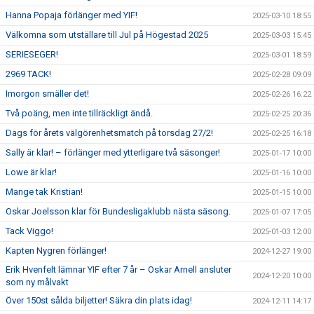
Hanna Popaja förlänger med YIF!
2025-03-10 18:55
Välkomna som utställare till Jul på Högestad 2025
2025-03-03 15:45
SERIESEGER!
2025-03-01 18:59
2969 TACK!
2025-02-28 09:09
Imorgon smäller det!
2025-02-26 16:22
Två poäng, men inte tillräckligt ändå.
2025-02-25 20:36
Dags för årets välgörenhetsmatch på torsdag 27/2!
2025-02-25 16:18
Sally är klar! – förlänger med ytterligare två säsonger!
2025-01-17 10:00
Lowe är klar!
2025-01-16 10:00
Mange tak Kristian!
2025-01-15 10:00
Oskar Joelsson klar för Bundesligaklubb nästa säsong.
2025-01-07 17:05
Tack Viggo!
2025-01-03 12:00
Kapten Nygren förlänger!
2024-12-27 19:00
Erik Hvenfelt lämnar YIF efter 7 år – Oskar Arnell ansluter
2024-12-20 10:00
som ny målvakt
Över 150st sålda biljetter! Säkra din plats idag!
2024-12-11 14:17