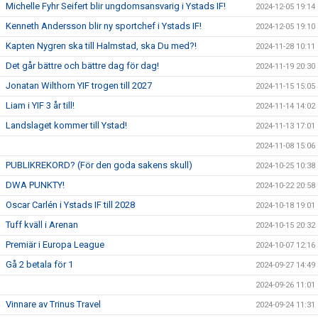
Michelle Fyhr Seifert blir ungdomsansvarig i Ystads IF!
2024-12-05 19:14
Kenneth Andersson blir ny sportchef i Ystads IF!
2024-12-05 19:10
Kapten Nygren ska till Halmstad, ska Du med?!
2024-11-28 10:11
Det går bättre och bättre dag för dag!
2024-11-19 20:30
Jonatan Wilthorn YIF trogen till 2027
2024-11-15 15:05
Liam i YIF 3 år till!
2024-11-14 14:02
Landslaget kommer till Ystad!
2024-11-13 17:01
2024-11-08 15:06
PUBLIKREKORD? (För den goda sakens skull)
2024-10-25 10:38
DWA PUNKTY!
2024-10-22 20:58
Oscar Carlén i Ystads IF till 2028
2024-10-18 19:01
Tuff kväll i Arenan
2024-10-15 20:32
Premiär i Europa League
2024-10-07 12:16
Gå 2 betala för 1
2024-09-27 14:49
2024-09-26 11:01
Vinnare av Trinus Travel
2024-09-24 11:31