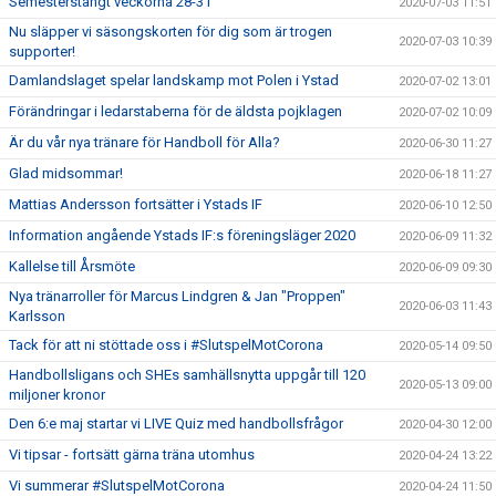
Semesterstängt veckorna 28-31
2020-07-03 11:51
Nu släpper vi säsongskorten för dig som är trogen
2020-07-03 10:39
supporter!
Damlandslaget spelar landskamp mot Polen i Ystad
2020-07-02 13:01
Förändringar i ledarstaberna för de äldsta pojklagen
2020-07-02 10:09
Är du vår nya tränare för Handboll för Alla?
2020-06-30 11:27
Glad midsommar!
2020-06-18 11:27
Mattias Andersson fortsätter i Ystads IF
2020-06-10 12:50
Information angående Ystads IF:s föreningsläger 2020
2020-06-09 11:32
Kallelse till Årsmöte
2020-06-09 09:30
Nya tränarroller för Marcus Lindgren & Jan "Proppen"
2020-06-03 11:43
Karlsson
Tack för att ni stöttade oss i #SlutspelMotCorona
2020-05-14 09:50
Handbollsligans och SHEs samhällsnytta uppgår till 120
2020-05-13 09:00
miljoner kronor
Den 6:e maj startar vi LIVE Quiz med handbollsfrågor
2020-04-30 12:00
Vi tipsar - fortsätt gärna träna utomhus
2020-04-24 13:22
Vi summerar #SlutspelMotCorona
2020-04-24 11:50