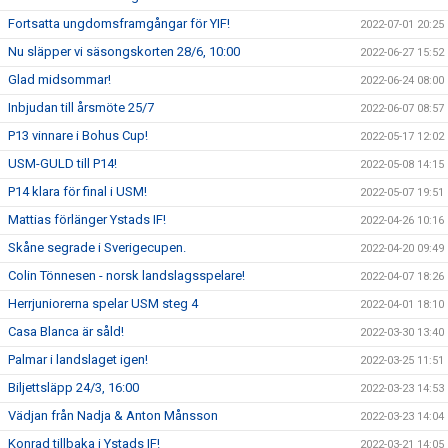
Fortsatta ungdomsframgångar för YIF!
2022-07-01 20:25
Nu släpper vi säsongskorten 28/6, 10:00
2022-06-27 15:52
Glad midsommar!
2022-06-24 08:00
Inbjudan till årsmöte 25/7
2022-06-07 08:57
P13 vinnare i Bohus Cup!
2022-05-17 12:02
USM-GULD till P14!
2022-05-08 14:15
P14 klara för final i USM!
2022-05-07 19:51
Mattias förlänger Ystads IF!
2022-04-26 10:16
Skåne segrade i Sverigecupen.
2022-04-20 09:49
Colin Tönnesen - norsk landslagsspelare!
2022-04-07 18:26
Herrjuniorerna spelar USM steg 4
2022-04-01 18:10
Casa Blanca är såld!
2022-03-30 13:40
Palmar i landslaget igen!
2022-03-25 11:51
Biljettsläpp 24/3, 16:00
2022-03-23 14:53
Vädjan från Nadja & Anton Månsson
2022-03-23 14:04
Konrad tillbaka i Ystads IF!
2022-03-21 14:05