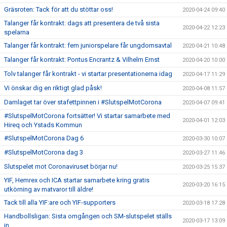
Gräsroten: Tack för att du stöttar oss!
2020-04-24 09:40
Talanger får kontrakt: dags att presentera de två sista
2020-04-22 12:23
spelarna
Talanger får kontrakt: fem juniorspelare får ungdomsavtal
2020-04-21 10:48
Talanger får kontrakt: Pontus Encrantz & Vilhelm Ernst
2020-04-20 10:00
Tolv talanger får kontrakt - vi startar presentationerna idag
2020-04-17 11:29
Vi önskar dig en riktigt glad påsk!
2020-04-08 11:57
Damlaget tar över stafettpinnen i #SlutspelMotCorona
2020-04-07 09:41
#SlutspelMotCorona fortsätter! Vi startar samarbete med
2020-04-01 12:03
Hireq och Ystads Kommun
#SlutspelMotCorona Dag 6
2020-03-30 10:07
#SlutspelMotCorona dag 3
2020-03-27 11:46
Slutspelet mot Coronaviruset börjar nu!
2020-03-25 15:37
YIF, Hemrex och ICA startar samarbete kring gratis
2020-03-20 16:15
utkörning av matvaror till äldre!
Tack till alla YIF:are och YIF-supporters
2020-03-18 17:28
Handbollsligan: Sista omgången och SM-slutspelet ställs
2020-03-17 13:09
in