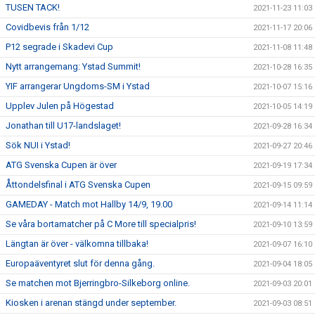
TUSEN TACK!
2021-11-23 11:03
Covidbevis från 1/12
2021-11-17 20:06
P12 segrade i Skadevi Cup
2021-11-08 11:48
Nytt arrangemang: Ystad Summit!
2021-10-28 16:35
YIF arrangerar Ungdoms-SM i Ystad
2021-10-07 15:16
Upplev Julen på Högestad
2021-10-05 14:19
Jonathan till U17-landslaget!
2021-09-28 16:34
Sök NUI i Ystad!
2021-09-27 20:46
ATG Svenska Cupen är över
2021-09-19 17:34
Åttondelsfinal i ATG Svenska Cupen
2021-09-15 09:59
GAMEDAY - Match mot Hallby 14/9, 19.00
2021-09-14 11:14
Se våra bortamatcher på C More till specialpris!
2021-09-10 13:59
Längtan är över - välkomna tillbaka!
2021-09-07 16:10
Europaäventyret slut för denna gång.
2021-09-04 18:05
Se matchen mot Bjerringbro-Silkeborg online.
2021-09-03 20:01
Kiosken i arenan stängd under september.
2021-09-03 08:51