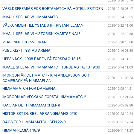
2025-10-30 10:14
VÄRLDSPREMIÄR FÖR BORTAMATCH PÅ HOTELL FRITIDEN
2025-10-28 08:17
IKVÄLL SPELAR VI HIMMAMATCH!
2025-10-24 10:35
VÄLKOMMEN TILL YSTADS IF TRISTAN ILLMAN!
2025-10-22 11:00
IKVÄLL SPELAR VI HISTORISK KVARTSFINAL!
2025-10-22 10:38
VI ÄR INNE I CUP-VECKAN!
2025-10-20 13:00
PUBLIKLYFT I YSTAD ARENA!
2025-10-16 08:58
UPPSNACK I 1908-BAREN PÅ TORSDAG 18:15
2025-10-14 11:11
IKVÄLL SPELAR VI HIMMAMATCH TORSDAG 16/10 19:00
2025-10-14 11:09
IMORGON ÄR DET MATCH - KIM ANDERSSON GÖR
2025-10-11 09:23
COMEBACK PÅ HIMMAPLAN!
HIMMAMATCH FÖR DAMERNA!
2025-10-08 14:21
IMORGON ÄR VECKANS FÖRSTA HIMMAMATCH!
2025-10-07 21:33
IDAG ÄR DET HIMMAMATCH(ER)!
2025-10-05 09:28
HISTORISKT DUBBEL ARRANGEMANG 5/10
2025-09-23 10:24
DAGS FÖR HIMMAMATCH IGEN 22/9
2025-09-21 17:14
HIMMAPREMIÄR 18/9
2025-09-11 11:27