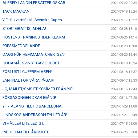
ALFRED LANDIN ERSÄTTER OSKAR
2024-09-22 09:34
TACK MACKAN!
2024-09-18 15:24
YIF till kvartsfinal i Svenska Cupen
2024-09-17 13:22
STORT GRATTIS, ADELA!
2024-08-28 13:18
HÖSTENS TRÄNINGSTIDER KLARA!
2024-08-26 14:14
PRESSMEDDELANDE.
2024-08-23 10:00
DAGS FÖR HEMMAMATCHER IGEN!
2024-08-20 16:44
UDDAMÅLSVINST GAV GULDET!
2024-08-19 10:24
FÖRLUST I CUPPREMIÄREN!
2024-08-18 17:37
EM-FINAL FÖR VÅRA PÅGAR!
2024-08-17 13:33
JO, MAILET/SMS:ET KOMMER FRÅN YIF!
2024-08-16 12:43
FÖRSÄSONGEN DRAR IGÅNG!
2024-08-16 07:28
YIF-TALANG TILL FC BARCELONA!
2024-07-29 11:00
LINDSKOG ANDERSSON FYLLER ÅR!
2024-07-21 09:49
VI HÅLLER LITE LEDIGT.
2024-07-15 08:00
INBJUDAN TILL ÅRSMÖTE
2024-06-25 09:00