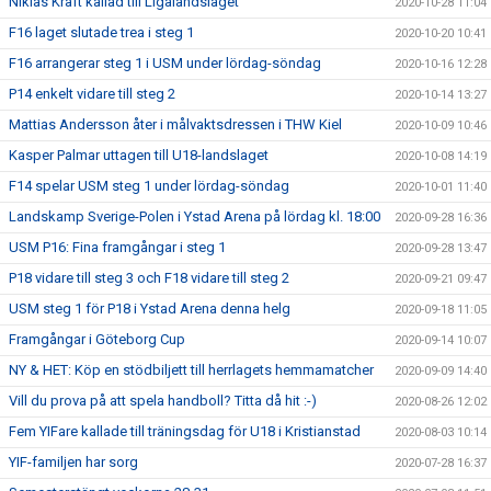
Niklas Kraft kallad till Ligalandslaget
2020-10-28 11:04
F16 laget slutade trea i steg 1
2020-10-20 10:41
F16 arrangerar steg 1 i USM under lördag-söndag
2020-10-16 12:28
P14 enkelt vidare till steg 2
2020-10-14 13:27
Mattias Andersson åter i målvaktsdressen i THW Kiel
2020-10-09 10:46
Kasper Palmar uttagen till U18-landslaget
2020-10-08 14:19
F14 spelar USM steg 1 under lördag-söndag
2020-10-01 11:40
Landskamp Sverige-Polen i Ystad Arena på lördag kl. 18:00
2020-09-28 16:36
USM P16: Fina framgångar i steg 1
2020-09-28 13:47
P18 vidare till steg 3 och F18 vidare till steg 2
2020-09-21 09:47
USM steg 1 för P18 i Ystad Arena denna helg
2020-09-18 11:05
Framgångar i Göteborg Cup
2020-09-14 10:07
NY & HET: Köp en stödbiljett till herrlagets hemmamatcher
2020-09-09 14:40
Vill du prova på att spela handboll? Titta då hit :-)
2020-08-26 12:02
Fem YIFare kallade till träningsdag för U18 i Kristianstad
2020-08-03 10:14
YIF-familjen har sorg
2020-07-28 16:37