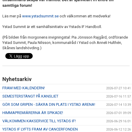
samtliga forum!
Läs mer på
www.ystadsummit.se
och välkommen att medverka!
Ystad Summit är ett samhällsinitiativ av Ystads IF Handboll.
(På bilden från morgonens invigningstal: Pia Jönsson Rajgård, ordförande
Ystad Summit, Paula Nilsson, kommunalråd i Ystad och Anneli Hulthén,
Skånes landshövding.)
Nyhetsarkiv
FRAM MED KALENDERN!
2026-07-27 10:41
SEMESTERSTÄNGT PÅ KANSLIET
2026-07-16 11:57
GÖR SOM GRIPEN - SÄKRA DIN PLATS I YSTAD ARENA!
2026-07-14 13:39
HIMMAPREMIÄRERNA ÄR SPIKADE!
2026-07-01 09:09
VÄLKOMMEN KAKSERVICE TILL YSTADS IF!
2026-06-29 16:01
YSTADS IF LYFTS FRAM AV CANCERFONDEN
2026-06-12 12:26