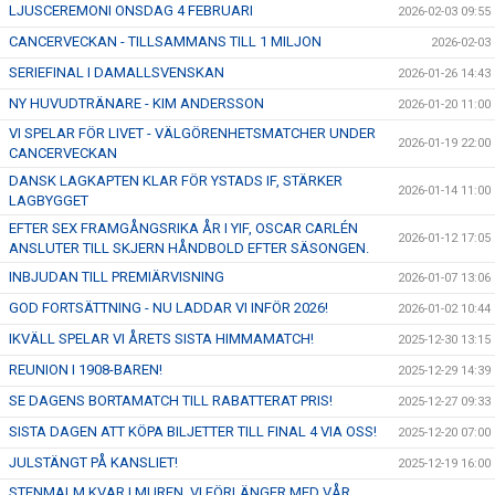
LJUSCEREMONI ONSDAG 4 FEBRUARI
2026-02-03 09:55
CANCERVECKAN - TILLSAMMANS TILL 1 MILJON
2026-02-03
SERIEFINAL I DAMALLSVENSKAN
2026-01-26 14:43
NY HUVUDTRÄNARE - KIM ANDERSSON
2026-01-20 11:00
VI SPELAR FÖR LIVET - VÄLGÖRENHETSMATCHER UNDER
2026-01-19 22:00
CANCERVECKAN
DANSK LAGKAPTEN KLAR FÖR YSTADS IF, STÄRKER
2026-01-14 11:00
LAGBYGGET
EFTER SEX FRAMGÅNGSRIKA ÅR I YIF, OSCAR CARLÉN
2026-01-12 17:05
ANSLUTER TILL SKJERN HÅNDBOLD EFTER SÄSONGEN.
INBJUDAN TILL PREMIÄRVISNING
2026-01-07 13:06
GOD FORTSÄTTNING - NU LADDAR VI INFÖR 2026!
2026-01-02 10:44
IKVÄLL SPELAR VI ÅRETS SISTA HIMMAMATCH!
2025-12-30 13:15
REUNION I 1908-BAREN!
2025-12-29 14:39
SE DAGENS BORTAMATCH TILL RABATTERAT PRIS!
2025-12-27 09:33
SISTA DAGEN ATT KÖPA BILJETTER TILL FINAL 4 VIA OSS!
2025-12-20 07:00
JULSTÄNGT PÅ KANSLIET!
2025-12-19 16:00
STENMALM KVAR I MUREN, VI FÖRLÄNGER MED VÅR