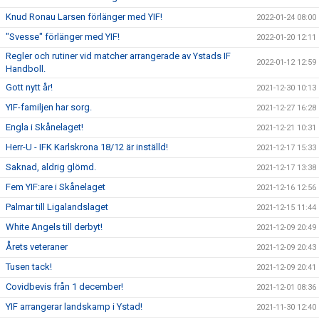
Knud Ronau Larsen förlänger med YIF!
2022-01-24 08:00
"Svesse" förlänger med YIF!
2022-01-20 12:11
Regler och rutiner vid matcher arrangerade av Ystads IF
2022-01-12 12:59
Handboll.
Gott nytt år!
2021-12-30 10:13
YIF-familjen har sorg.
2021-12-27 16:28
Engla i Skånelaget!
2021-12-21 10:31
Herr-U - IFK Karlskrona 18/12 är inställd!
2021-12-17 15:33
Saknad, aldrig glömd.
2021-12-17 13:38
Fem YIF:are i Skånelaget
2021-12-16 12:56
Palmar till Ligalandslaget
2021-12-15 11:44
White Angels till derbyt!
2021-12-09 20:49
Årets veteraner
2021-12-09 20:43
Tusen tack!
2021-12-09 20:41
Covidbevis från 1 december!
2021-12-01 08:36
YIF arrangerar landskamp i Ystad!
2021-11-30 12:40