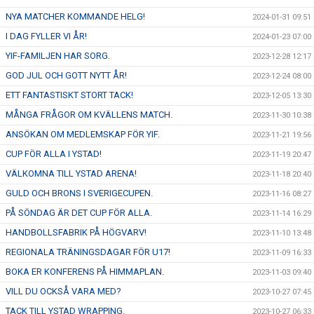
NYA MATCHER KOMMANDE HELG!
2024-01-31 09:51
I DAG FYLLER VI ÅR!
2024-01-23 07:00
YIF-FAMILJEN HAR SORG.
2023-12-28 12:17
GOD JUL OCH GOTT NYTT ÅR!
2023-12-24 08:00
ETT FANTASTISKT STORT TACK!
2023-12-05 13:30
MÅNGA FRÅGOR OM KVÄLLENS MATCH.
2023-11-30 10:38
ANSÖKAN OM MEDLEMSKAP FÖR YIF.
2023-11-21 19:56
CUP FÖR ALLA I YSTAD!
2023-11-19 20:47
VÄLKOMNA TILL YSTAD ARENA!
2023-11-18 20:40
GULD OCH BRONS I SVERIGECUPEN.
2023-11-16 08:27
PÅ SÖNDAG ÄR DET CUP FÖR ALLA.
2023-11-14 16:29
HANDBOLLSFABRIK PÅ HÖGVARV!
2023-11-10 13:48
REGIONALA TRÄNINGSDAGAR FÖR U17!
2023-11-09 16:33
BOKA ER KONFERENS PÅ HIMMAPLAN.
2023-11-03 09:40
VILL DU OCKSÅ VARA MED?
2023-10-27 07:45
TACK TILL YSTAD WRAPPING.
2023-10-27 06:33