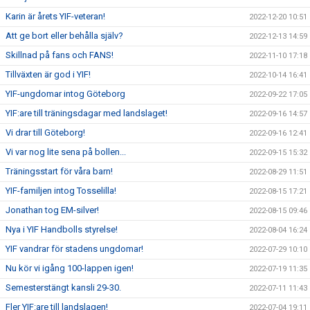
Karin är årets YIF-veteran!
2022-12-20 10:51
Att ge bort eller behålla själv?
2022-12-13 14:59
Skillnad på fans och FANS!
2022-11-10 17:18
Tillväxten är god i YIF!
2022-10-14 16:41
YIF-ungdomar intog Göteborg
2022-09-22 17:05
YIF:are till träningsdagar med landslaget!
2022-09-16 14:57
Vi drar till Göteborg!
2022-09-16 12:41
Vi var nog lite sena på bollen...
2022-09-15 15:32
Träningsstart för våra barn!
2022-08-29 11:51
YIF-familjen intog Tosselilla!
2022-08-15 17:21
Jonathan tog EM-silver!
2022-08-15 09:46
Nya i YIF Handbolls styrelse!
2022-08-04 16:24
YIF vandrar för stadens ungdomar!
2022-07-29 10:10
Nu kör vi igång 100-lappen igen!
2022-07-19 11:35
Semesterstängt kansli 29-30.
2022-07-11 11:43
Fler YIF:are till landslagen!
2022-07-04 19:11