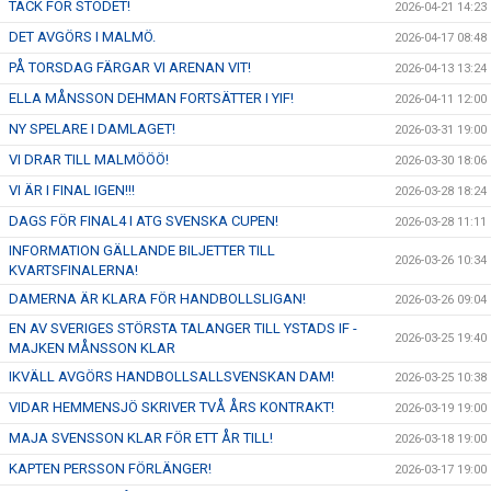
TACK FÖR STÖDET!
2026-04-21 14:23
DET AVGÖRS I MALMÖ.
2026-04-17 08:48
PÅ TORSDAG FÄRGAR VI ARENAN VIT!
2026-04-13 13:24
ELLA MÅNSSON DEHMAN FORTSÄTTER I YIF!
2026-04-11 12:00
NY SPELARE I DAMLAGET!
2026-03-31 19:00
VI DRAR TILL MALMÖÖÖ!
2026-03-30 18:06
VI ÄR I FINAL IGEN!!!
2026-03-28 18:24
DAGS FÖR FINAL4 I ATG SVENSKA CUPEN!
2026-03-28 11:11
INFORMATION GÄLLANDE BILJETTER TILL
2026-03-26 10:34
KVARTSFINALERNA!
DAMERNA ÄR KLARA FÖR HANDBOLLSLIGAN!
2026-03-26 09:04
EN AV SVERIGES STÖRSTA TALANGER TILL YSTADS IF -
2026-03-25 19:40
MAJKEN MÅNSSON KLAR
IKVÄLL AVGÖRS HANDBOLLSALLSVENSKAN DAM!
2026-03-25 10:38
VIDAR HEMMENSJÖ SKRIVER TVÅ ÅRS KONTRAKT!
2026-03-19 19:00
MAJA SVENSSON KLAR FÖR ETT ÅR TILL!
2026-03-18 19:00
KAPTEN PERSSON FÖRLÄNGER!
2026-03-17 19:00