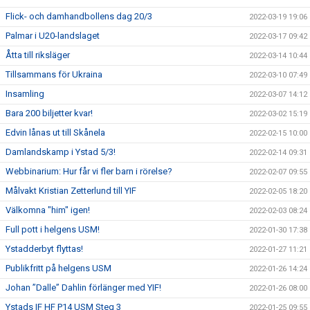
Flick- och damhandbollens dag 20/3
2022-03-19 19:06
Palmar i U20-landslaget
2022-03-17 09:42
Åtta till riksläger
2022-03-14 10:44
Tillsammans för Ukraina
2022-03-10 07:49
Insamling
2022-03-07 14:12
Bara 200 biljetter kvar!
2022-03-02 15:19
Edvin lånas ut till Skånela
2022-02-15 10:00
Damlandskamp i Ystad 5/3!
2022-02-14 09:31
Webbinarium: Hur får vi fler barn i rörelse?
2022-02-07 09:55
Målvakt Kristian Zetterlund till YIF
2022-02-05 18:20
Välkomna "him" igen!
2022-02-03 08:24
Full pott i helgens USM!
2022-01-30 17:38
Ystadderbyt flyttas!
2022-01-27 11:21
Publikfritt på helgens USM
2022-01-26 14:24
Johan ”Dalle” Dahlin förlänger med YIF!
2022-01-26 08:00
Ystads IF HF P14 USM Steg 3
2022-01-25 09:55