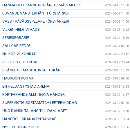
HANNA OCH HANNE BLIR ÅRETS MÅLVAKTER!
2024-04-18 11:00
LOVANDE VÄNSTERHÄNT FÖRSTÄRKER.
2024-04-09 14:00
VASS TVÅVÄGSSPELARE FÖRSTÄRKER!
2024-04-03 11:00
VILKEN HELG VI HADE!
2024-03-25 16:12
SERIESEGRARE!
2024-03-24 18:19
SALLY ÄR REDO!
2024-03-24 07:00
NU KÖR VI, KONRAD!
2024-03-22 20:12
FRI BUSS OCH ENTRÉ.
2024-03-17 20:14
SKÅNELA HÄMTADE INGET I SKÅNE.
2024-03-16 17:29
I MORGON KÖR VI!
2024-03-15 08:00
EN HELDAG I YSTAD ARENA!
2024-03-12 16:53
FORTFARANDE ALLT I EGNA HÄNDER!
2024-03-09 16:17
SUPERVIKTIG BORTAMATCH I EFTERMIDDAG.
2024-03-09 07:00
UNG DANSK TALANG TILL DAMLAGET.
2024-03-07 13:30
HANDBOLLSKANALEN RANKAR.
2024-03-06 13:04
NYTT PUBLIKREKORD!
2024-03-03 17:06