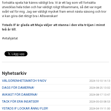
fortsätta spela här känns väldigt bra. Vi är ett lag som vill fortsätta
utvecklas hela tiden och har väldigt roligt tillsammans, så det var inget
svårt val för mig. Jag ser väldigt mycket fram emot nästa säsong och tror
vi kan göra det riktigt bra i Allsvenskan!
Ystads IF är glada att Maja väljer att stanna i den vita tröjan i minst
två år till.
#vitahjärtat
Nyhetsarkiv
VÄLGÖRENHETSMATCH 9 NOV
2024-10-10 14:13
DAGS FÖR DAMERNA!
2024-08-25 13:02
AVKAST FÖR DAMERNA!
2024-08-17 13:47
TACK FÖR ERA INSATSER!
2024-05-03 08:53
YSTADS IF LOCKAR ÄNNU FLER!
2024-04-19 11:00