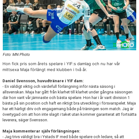
Foto: MN Photo
Hon fick pris som årets spelare i YIF:s damlag och nu har vår
mittsexa Maja förlängt med klubben i två år.
Daniel Svensson, huvudtränare i YIF dam:
- En väldigt viktig och värdefull förlängning inför nästa säsong i
allsvenskan. Maja har gått från klarhet till klarhet under gångna säsongen
där hon varit vår jämnaste och bästa spelare. Hon har i år varit division 1
bästa på sin position och haft en riktigt bra utveckling i försvarspelet. Maja
har ett härligt driv och engagemang både på träningen som match. Jag är
övertygad om att hon inte slagit i taket utan kommer garanterat att fortsätta
leverera, säger Svensson.
Maja kommenterar själv förlängningen:
- Jag trivs väldigt bra i Ystads IF med både spelare och ledare, så att