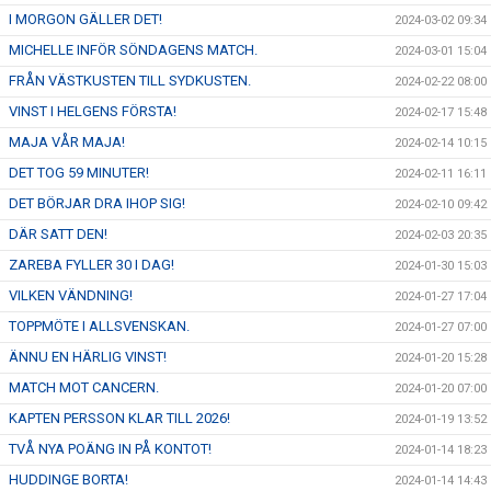
I MORGON GÄLLER DET!
2024-03-02 09:34
MICHELLE INFÖR SÖNDAGENS MATCH.
2024-03-01 15:04
FRÅN VÄSTKUSTEN TILL SYDKUSTEN.
2024-02-22 08:00
VINST I HELGENS FÖRSTA!
2024-02-17 15:48
MAJA VÅR MAJA!
2024-02-14 10:15
DET TOG 59 MINUTER!
2024-02-11 16:11
DET BÖRJAR DRA IHOP SIG!
2024-02-10 09:42
DÄR SATT DEN!
2024-02-03 20:35
ZAREBA FYLLER 30 I DAG!
2024-01-30 15:03
VILKEN VÄNDNING!
2024-01-27 17:04
TOPPMÖTE I ALLSVENSKAN.
2024-01-27 07:00
ÄNNU EN HÄRLIG VINST!
2024-01-20 15:28
MATCH MOT CANCERN.
2024-01-20 07:00
KAPTEN PERSSON KLAR TILL 2026!
2024-01-19 13:52
TVÅ NYA POÄNG IN PÅ KONTOT!
2024-01-14 18:23
HUDDINGE BORTA!
2024-01-14 14:43