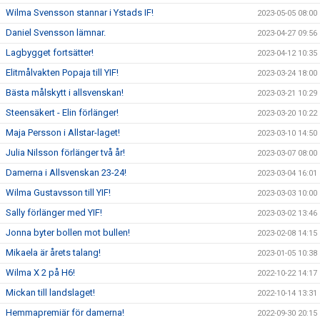
Wilma Svensson stannar i Ystads IF!
2023-05-05 08:00
Daniel Svensson lämnar.
2023-04-27 09:56
Lagbygget fortsätter!
2023-04-12 10:35
Elitmålvakten Popaja till YIF!
2023-03-24 18:00
Bästa målskytt i allsvenskan!
2023-03-21 10:29
Steensäkert - Elin förlänger!
2023-03-20 10:22
Maja Persson i Allstar-laget!
2023-03-10 14:50
Julia Nilsson förlänger två år!
2023-03-07 08:00
Damerna i Allsvenskan 23-24!
2023-03-04 16:01
Wilma Gustavsson till YIF!
2023-03-03 10:00
Sally förlänger med YIF!
2023-03-02 13:46
Jonna byter bollen mot bullen!
2023-02-08 14:15
Mikaela är årets talang!
2023-01-05 10:38
Wilma X 2 på H6!
2022-10-22 14:17
Mickan till landslaget!
2022-10-14 13:31
Hemmapremiär för damerna!
2022-09-30 20:15