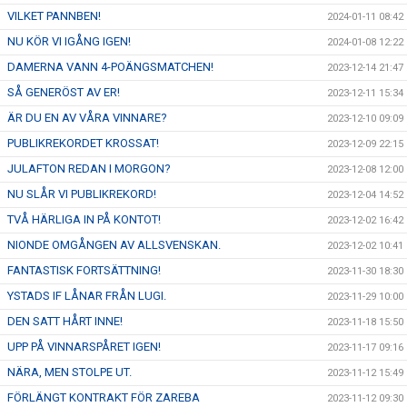
VILKET PANNBEN!
2024-01-11 08:42
NU KÖR VI IGÅNG IGEN!
2024-01-08 12:22
DAMERNA VANN 4-POÄNGSMATCHEN!
2023-12-14 21:47
SÅ GENERÖST AV ER!
2023-12-11 15:34
ÄR DU EN AV VÅRA VINNARE?
2023-12-10 09:09
PUBLIKREKORDET KROSSAT!
2023-12-09 22:15
JULAFTON REDAN I MORGON?
2023-12-08 12:00
NU SLÅR VI PUBLIKREKORD!
2023-12-04 14:52
TVÅ HÄRLIGA IN PÅ KONTOT!
2023-12-02 16:42
NIONDE OMGÅNGEN AV ALLSVENSKAN.
2023-12-02 10:41
FANTASTISK FORTSÄTTNING!
2023-11-30 18:30
YSTADS IF LÅNAR FRÅN LUGI.
2023-11-29 10:00
DEN SATT HÅRT INNE!
2023-11-18 15:50
UPP PÅ VINNARSPÅRET IGEN!
2023-11-17 09:16
NÄRA, MEN STOLPE UT.
2023-11-12 15:49
FÖRLÄNGT KONTRAKT FÖR ZAREBA
2023-11-12 09:30