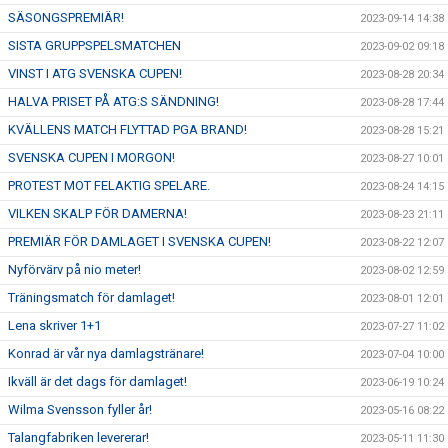
SÄSONGSPREMIÄR!
2023-09-14 14:38
SISTA GRUPPSPELSMATCHEN
2023-09-02 09:18
VINST I ATG SVENSKA CUPEN!
2023-08-28 20:34
HALVA PRISET PÅ ATG:S SÄNDNING!
2023-08-28 17:44
KVÄLLENS MATCH FLYTTAD PGA BRAND!
2023-08-28 15:21
SVENSKA CUPEN I MORGON!
2023-08-27 10:01
PROTEST MOT FELAKTIG SPELARE.
2023-08-24 14:15
VILKEN SKALP FÖR DAMERNA!
2023-08-23 21:11
PREMIÄR FÖR DAMLAGET I SVENSKA CUPEN!
2023-08-22 12:07
Nyförvärv på nio meter!
2023-08-02 12:59
Träningsmatch för damlaget!
2023-08-01 12:01
Lena skriver 1+1
2023-07-27 11:02
Konrad är vår nya damlagstränare!
2023-07-04 10:00
Ikväll är det dags för damlaget!
2023-06-19 10:24
Wilma Svensson fyller år!
2023-05-16 08:22
Talangfabriken levererar!
2023-05-11 11:30