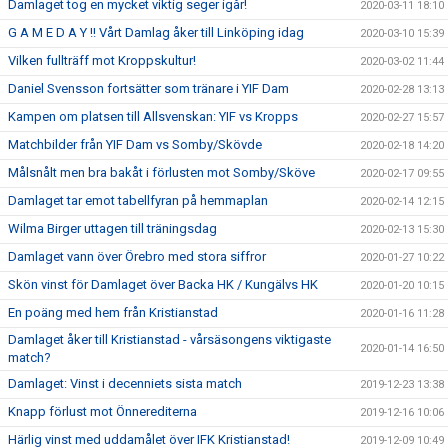
Damlaget tog en mycket viktig seger igår!
2020-03-11 18:10
G A M E D A Y !! Vårt Damlag åker till Linköping idag
2020-03-10 15:39
Vilken fullträff mot Kroppskultur!
2020-03-02 11:44
Daniel Svensson fortsätter som tränare i YIF Dam
2020-02-28 13:13
Kampen om platsen till Allsvenskan: YIF vs Kropps
2020-02-27 15:57
Matchbilder från YIF Dam vs Somby/Skövde
2020-02-18 14:20
Målsnålt men bra bakåt i förlusten mot Somby/Sköve
2020-02-17 09:55
Damlaget tar emot tabellfyran på hemmaplan
2020-02-14 12:15
Wilma Birger uttagen till träningsdag
2020-02-13 15:30
Damlaget vann över Örebro med stora siffror
2020-01-27 10:22
Skön vinst för Damlaget över Backa HK / Kungälvs HK
2020-01-20 10:15
En poäng med hem från Kristianstad
2020-01-16 11:28
Damlaget åker till Kristianstad - vårsäsongens viktigaste
2020-01-14 16:50
match?
Damlaget: Vinst i decenniets sista match
2019-12-23 13:38
Knapp förlust mot Önnerediterna
2019-12-16 10:06
Härlig vinst med uddamålet över IFK Kristianstad!
2019-12-09 10:49