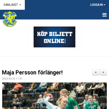
DAMLAGET
LOGGA IN
HEM
KALENDER
TRUPPEN
KONTAKT
MATCHER
Maja Persson förlänger!
<
>
SPORTGRUPP DAM
2022-03-25 11:01
DAMALLSVENSKAN
SVENSKA CUPEN DAM