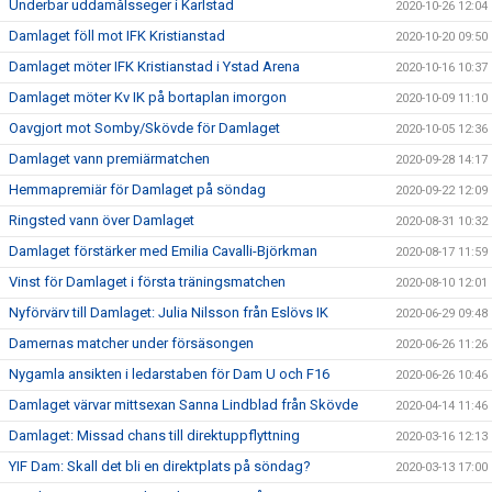
Underbar uddamålsseger i Karlstad
2020-10-26 12:04
Damlaget föll mot IFK Kristianstad
2020-10-20 09:50
Damlaget möter IFK Kristianstad i Ystad Arena
2020-10-16 10:37
Damlaget möter Kv IK på bortaplan imorgon
2020-10-09 11:10
Oavgjort mot Somby/Skövde för Damlaget
2020-10-05 12:36
Damlaget vann premiärmatchen
2020-09-28 14:17
Hemmapremiär för Damlaget på söndag
2020-09-22 12:09
Ringsted vann över Damlaget
2020-08-31 10:32
Damlaget förstärker med Emilia Cavalli-Björkman
2020-08-17 11:59
Vinst för Damlaget i första träningsmatchen
2020-08-10 12:01
Nyförvärv till Damlaget: Julia Nilsson från Eslövs IK
2020-06-29 09:48
Damernas matcher under försäsongen
2020-06-26 11:26
Nygamla ansikten i ledarstaben för Dam U och F16
2020-06-26 10:46
Damlaget värvar mittsexan Sanna Lindblad från Skövde
2020-04-14 11:46
Damlaget: Missad chans till direktuppflyttning
2020-03-16 12:13
YIF Dam: Skall det bli en direktplats på söndag?
2020-03-13 17:00