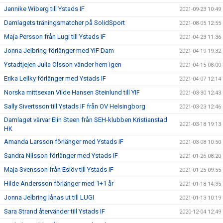
Jannike Wiberg till Ystads IF
2021-09-23 10:49
Damlagets träningsmatcher på SolidSport
2021-08-05 12:55
Maja Persson från Lugi till Ystads IF
2021-04-23 11:36
Jonna Jelbring förlänger med YIF Dam
2021-04-19 19:32
Ystadtjejen Julia Olsson vänder hem igen
2021-04-15 08:00
Erika Lellky förlänger med Ystads IF
2021-04-07 12:14
Norska mittsexan Vilde Hansen Steinlund till YIF
2021-03-30 12:43
Sally Sivertsson till Ystads IF från OV Helsingborg
2021-03-23 12:46
Damlaget värvar Elin Steen från SEH-klubben Kristianstad
2021-03-18 19:13
HK
Amanda Larsson förlänger med Ystads IF
2021-03-08 10:50
Sandra Nilsson förlänger med Ystads IF
2021-01-26 08:20
Maja Svensson från Eslöv till Ystads IF
2021-01-25 09:55
Hilde Andersson förlänger med 1+1 år
2021-01-18 14:35
Jonna Jelbring lånas ut till LUGI
2021-01-13 10:19
Sara Strand återvänder till Ystads IF
2020-12-04 12:49