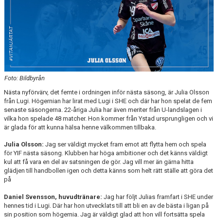
Foto: Bildbyrån
Nästa nyförvärv, det femte i ordningen inför nästa säsong, är Julia Olsson
från Lugi. Högernian har lirat med Lugi i SHE och där har hon spelat de fem
senaste säsongerna. 22-åriga Julia har även meriter från U-landslagen i
vilka hon spelade 48 matcher. Hon kommer från Ystad ursprungligen och vi
är glada för att kunna hälsa henne välkommen tillbaka.
Julia Olsson:
Jag ser väldigt mycket fram emot att flytta hem och spela
för YIF nästa säsong. Klubben har höga ambitioner och det känns väldigt
kul att få vara en del av satsningen de gör. Jag vill mer än gärna hitta
glädjen till handbollen igen och detta känns som helt rätt ställe att göra det
på
Daniel Svensson, huvudtränare:
Jag har följt Julias framfart i SHE under
hennes tid i Lugi. Där har hon utvecklats till att bli en av de bästa i ligan på
sin position som högernia. Jag är väldigt glad att hon vill fortsätta spela