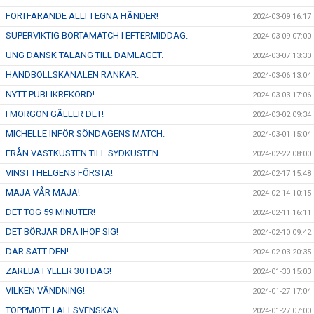
FORTFARANDE ALLT I EGNA HÄNDER!
2024-03-09 16:17
SUPERVIKTIG BORTAMATCH I EFTERMIDDAG.
2024-03-09 07:00
UNG DANSK TALANG TILL DAMLAGET.
2024-03-07 13:30
HANDBOLLSKANALEN RANKAR.
2024-03-06 13:04
NYTT PUBLIKREKORD!
2024-03-03 17:06
I MORGON GÄLLER DET!
2024-03-02 09:34
MICHELLE INFÖR SÖNDAGENS MATCH.
2024-03-01 15:04
FRÅN VÄSTKUSTEN TILL SYDKUSTEN.
2024-02-22 08:00
VINST I HELGENS FÖRSTA!
2024-02-17 15:48
MAJA VÅR MAJA!
2024-02-14 10:15
DET TOG 59 MINUTER!
2024-02-11 16:11
DET BÖRJAR DRA IHOP SIG!
2024-02-10 09:42
DÄR SATT DEN!
2024-02-03 20:35
ZAREBA FYLLER 30 I DAG!
2024-01-30 15:03
VILKEN VÄNDNING!
2024-01-27 17:04
TOPPMÖTE I ALLSVENSKAN.
2024-01-27 07:00