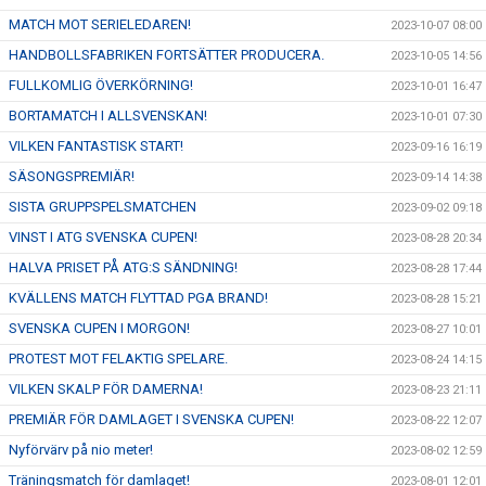
MATCH MOT SERIELEDAREN!
2023-10-07 08:00
HANDBOLLSFABRIKEN FORTSÄTTER PRODUCERA.
2023-10-05 14:56
FULLKOMLIG ÖVERKÖRNING!
2023-10-01 16:47
BORTAMATCH I ALLSVENSKAN!
2023-10-01 07:30
VILKEN FANTASTISK START!
2023-09-16 16:19
SÄSONGSPREMIÄR!
2023-09-14 14:38
SISTA GRUPPSPELSMATCHEN
2023-09-02 09:18
VINST I ATG SVENSKA CUPEN!
2023-08-28 20:34
HALVA PRISET PÅ ATG:S SÄNDNING!
2023-08-28 17:44
KVÄLLENS MATCH FLYTTAD PGA BRAND!
2023-08-28 15:21
SVENSKA CUPEN I MORGON!
2023-08-27 10:01
PROTEST MOT FELAKTIG SPELARE.
2023-08-24 14:15
VILKEN SKALP FÖR DAMERNA!
2023-08-23 21:11
PREMIÄR FÖR DAMLAGET I SVENSKA CUPEN!
2023-08-22 12:07
Nyförvärv på nio meter!
2023-08-02 12:59
Träningsmatch för damlaget!
2023-08-01 12:01