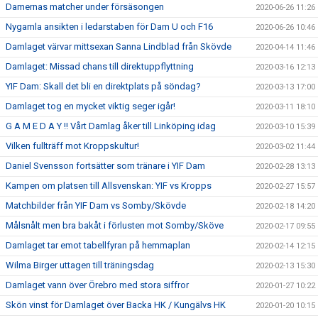
Damernas matcher under försäsongen
2020-06-26 11:26
Nygamla ansikten i ledarstaben för Dam U och F16
2020-06-26 10:46
Damlaget värvar mittsexan Sanna Lindblad från Skövde
2020-04-14 11:46
Damlaget: Missad chans till direktuppflyttning
2020-03-16 12:13
YIF Dam: Skall det bli en direktplats på söndag?
2020-03-13 17:00
Damlaget tog en mycket viktig seger igår!
2020-03-11 18:10
G A M E D A Y !! Vårt Damlag åker till Linköping idag
2020-03-10 15:39
Vilken fullträff mot Kroppskultur!
2020-03-02 11:44
Daniel Svensson fortsätter som tränare i YIF Dam
2020-02-28 13:13
Kampen om platsen till Allsvenskan: YIF vs Kropps
2020-02-27 15:57
Matchbilder från YIF Dam vs Somby/Skövde
2020-02-18 14:20
Målsnålt men bra bakåt i förlusten mot Somby/Sköve
2020-02-17 09:55
Damlaget tar emot tabellfyran på hemmaplan
2020-02-14 12:15
Wilma Birger uttagen till träningsdag
2020-02-13 15:30
Damlaget vann över Örebro med stora siffror
2020-01-27 10:22
Skön vinst för Damlaget över Backa HK / Kungälvs HK
2020-01-20 10:15