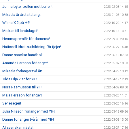
Jonna byter bollen mot bullen!
2023-02-08 14:15
Mikaela är årets talang!
2023-01-05 10:38
Wilma X 2 på H6!
2022-10-22 14:17
Mickan till landslaget!
2022-10-14 13:31
Hemmapremiär för damerna!
2022-09-30 20:15
Nationell idrottsutbildning för tjejer!
2022-06-27 14:48
Danne snackar handboll!
2022-06-19 07:33
Amanda Larsson förlänger!
2022-05-02 18:53
Mikaela förlänger två år!
2022-04-29 13:12
Tilda Lilja klar för YIF!
2022-04-19 12:19
Nora Rasmusson till YIF!
2022-04-02 08:00
Maja Persson förlänger!
2022-03-25 11:01
Serieseger!
2022-03-20 16:16
Julia Nilsson förlänger med YIF!
2022-03-18 09:36
Danne förlänger två år med YIF!
2022-03-08 13:00
Allsvenskan nästa!
2022-02-27 17:56