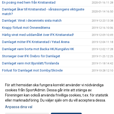
En poäng med hem från Kristianstad
2020-01-16 11:28
Damlaget åker till Kristianstad - vårsäsongens viktigaste
2020-01-14 16:50
match?
Damlaget: Vinst i decenniets sista match
2019-12-23 13:38
Knapp förlust mot Önnerediterna
2019-12-16 10:06
Härlig vinst med uddamålet över IFK Kristianstad!
2019-12-09 10:49
Damlaget möter IFK Kristianstad i Ystad Arena
2019-12-04 11:18
Damlaget vann borta mot Backa HK/Kungälvs HK
2019-12-02 17:28
Storseger över IFK Örebro för Damlaget
2019-11-25 12:25
Damlaget vann mot Bjurslätt/Torslanda
2019-11-18 14:42
Förlust för Damlaget mot Somby/Skövde
2019-10-28 12:10
Ännu en uddamålsförlust för Damlaget
2019-10-14 14:59
Storvinst mot RP Linköping i hemmapremiären
För att hemsidan ska fungera korrekt använder vi nödvändiga
2019-10-07 11:07
cookies från SportAdmin. Dessa går inte att stänga av.
Äntligen dags för första hemmamatchen!
2019-10-04 13:50
Föreningen kan också använda frivilliga cookies, t.ex. för statistik
eller marknadsföring. Du väljer själv om du vill acceptera dessa.
Anpassa dina val
Cookie-inställningar
Gå till Webbversion