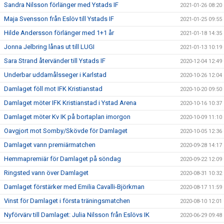
Sandra Nilsson förlänger med Ystads IF
2021-01-26 08:20
Maja Svensson från Eslöv till Ystads IF
2021-01-25 09:55
Hilde Andersson förlänger med 1+1 år
2021-01-18 14:35
Jonna Jelbring lånas ut till LUGI
2021-01-13 10:19
Sara Strand återvänder till Ystads IF
2020-12-04 12:49
Underbar uddamålsseger i Karlstad
2020-10-26 12:04
Damlaget föll mot IFK Kristianstad
2020-10-20 09:50
Damlaget möter IFK Kristianstad i Ystad Arena
2020-10-16 10:37
Damlaget möter Kv IK på bortaplan imorgon
2020-10-09 11:10
Oavgjort mot Somby/Skövde för Damlaget
2020-10-05 12:36
Damlaget vann premiärmatchen
2020-09-28 14:17
Hemmapremiär för Damlaget på söndag
2020-09-22 12:09
Ringsted vann över Damlaget
2020-08-31 10:32
Damlaget förstärker med Emilia Cavalli-Björkman
2020-08-17 11:59
Vinst för Damlaget i första träningsmatchen
2020-08-10 12:01
Nyförvärv till Damlaget: Julia Nilsson från Eslövs IK
2020-06-29 09:48