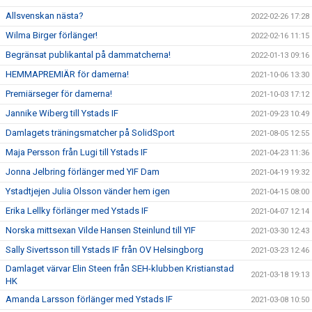
Allsvenskan nästa?
2022-02-26 17:28
Wilma Birger förlänger!
2022-02-16 11:15
Begränsat publikantal på dammatcherna!
2022-01-13 09:16
HEMMAPREMIÄR för damerna!
2021-10-06 13:30
Premiärseger för damerna!
2021-10-03 17:12
Jannike Wiberg till Ystads IF
2021-09-23 10:49
Damlagets träningsmatcher på SolidSport
2021-08-05 12:55
Maja Persson från Lugi till Ystads IF
2021-04-23 11:36
Jonna Jelbring förlänger med YIF Dam
2021-04-19 19:32
Ystadtjejen Julia Olsson vänder hem igen
2021-04-15 08:00
Erika Lellky förlänger med Ystads IF
2021-04-07 12:14
Norska mittsexan Vilde Hansen Steinlund till YIF
2021-03-30 12:43
Sally Sivertsson till Ystads IF från OV Helsingborg
2021-03-23 12:46
Damlaget värvar Elin Steen från SEH-klubben Kristianstad
2021-03-18 19:13
HK
Amanda Larsson förlänger med Ystads IF
2021-03-08 10:50