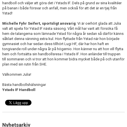
handboll och väljer att göra det i Ystads IF. Dels på grund av sina kvalitéer
på banan i både försvar och anfall, men också för att det är en tjej från
Ystad!
Michelle Fyhr Seifert, sportsligt ansvarig
: Vi är oerhört glada att Julia
valt att spela för Ystad IF nästa säsong. Vårt mål har varit att försöka få
hem de talangerna som lämnade Ystad för några år sedan så därför känns
såklart denna värvning extra kul. Hon flyttade från Ystad när hon började
gymnasiet och har sedan dess tillhört Lugi HF, där har hon haft en
tongivande roll under några år på högernio. Hon känner nu att hon vill flytta
hem och fortsätta sin handbollsresa i Ystads IF. Hon anländer till truppen
till sommaren och vi tror att hon kommer bidra mycket både på och utanför
plan med sin rutin från SHE.
Välkommen Julia!
Bästa handbollshälsningar
Ystads IF Handboll
Nyhetsarkiv