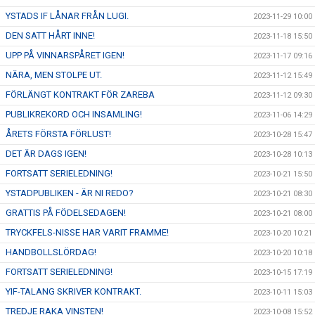
YSTADS IF LÅNAR FRÅN LUGI.
2023-11-29 10:00
DEN SATT HÅRT INNE!
2023-11-18 15:50
UPP PÅ VINNARSPÅRET IGEN!
2023-11-17 09:16
NÄRA, MEN STOLPE UT.
2023-11-12 15:49
FÖRLÄNGT KONTRAKT FÖR ZAREBA
2023-11-12 09:30
PUBLIKREKORD OCH INSAMLING!
2023-11-06 14:29
ÅRETS FÖRSTA FÖRLUST!
2023-10-28 15:47
DET ÄR DAGS IGEN!
2023-10-28 10:13
FORTSATT SERIELEDNING!
2023-10-21 15:50
YSTADPUBLIKEN - ÄR NI REDO?
2023-10-21 08:30
GRATTIS PÅ FÖDELSEDAGEN!
2023-10-21 08:00
TRYCKFELS-NISSE HAR VARIT FRAMME!
2023-10-20 10:21
HANDBOLLSLÖRDAG!
2023-10-20 10:18
FORTSATT SERIELEDNING!
2023-10-15 17:19
YIF-TALANG SKRIVER KONTRAKT.
2023-10-11 15:03
TREDJE RAKA VINSTEN!
2023-10-08 15:52