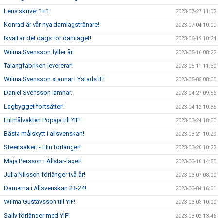
Lena skriver 1+1
2023-07-27 11:02
Konrad är vår nya damlagstränare!
2023-07-04 10:00
Ikväll är det dags för damlaget!
2023-06-19 10:24
Wilma Svensson fyller år!
2023-05-16 08:22
Talangfabriken levererar!
2023-05-11 11:30
Wilma Svensson stannar i Ystads IF!
2023-05-05 08:00
Daniel Svensson lämnar.
2023-04-27 09:56
Lagbygget fortsätter!
2023-04-12 10:35
Elitmålvakten Popaja till YIF!
2023-03-24 18:00
Bästa målskytt i allsvenskan!
2023-03-21 10:29
Steensäkert - Elin förlänger!
2023-03-20 10:22
Maja Persson i Allstar-laget!
2023-03-10 14:50
Julia Nilsson förlänger två år!
2023-03-07 08:00
Damerna i Allsvenskan 23-24!
2023-03-04 16:01
Wilma Gustavsson till YIF!
2023-03-03 10:00
Sally förlänger med YIF!
2023-03-02 13:46