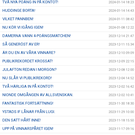
TVÅ NYA POÄNG IN PÅ KONTOT!
2024-01-14 18:23
HUDDINGE BORTA!
2024-01-14 14:43
VILKET PANNBEN!
2024-01-11 08:42
NU KÖR VI IGÅNG IGEN!
2024-01-08 12:22
DAMERNA VANN 4-POÄNGSMATCHEN!
2023-12-14 21:47
SÅ GENERÖST AV ER!
2023-12-11 15:34
ÄR DU EN AV VÅRA VINNARE?
2023-12-10 09:09
PUBLIKREKORDET KROSSAT!
2023-12-09 22:15
JULAFTON REDAN I MORGON?
2023-12-08 12:00
NU SLÅR VI PUBLIKREKORD!
2023-12-04 14:52
TVÅ HÄRLIGA IN PÅ KONTOT!
2023-12-02 16:42
NIONDE OMGÅNGEN AV ALLSVENSKAN.
2023-12-02 10:41
FANTASTISK FORTSÄTTNING!
2023-11-30 18:30
YSTADS IF LÅNAR FRÅN LUGI.
2023-11-29 10:00
DEN SATT HÅRT INNE!
2023-11-18 15:50
UPP PÅ VINNARSPÅRET IGEN!
2023-11-17 09:16