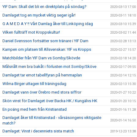
YIF Dam: Skall det bli en direktplats på söndag?
2020-03-13 17:00
Damlaget tog en mycket viktig seger igår!
2020-03-11 18:10
G A M E D A Y !! Vårt Damlag åker till Linköping idag
2020-03-10 15:39
Vilken fullträff mot Kroppskultur!
2020-03-02 11:44
Daniel Svensson fortsätter som tränare i YIF Dam
2020-02-28 13:13
Kampen om platsen till Allsvenskan: YIF vs Kropps
2020-02-27 15:57
Matchbilder från YIF Dam vs Somby/Skövde
2020-02-18 14:20
Målsnålt men bra bakåt i förlusten mot Somby/Sköve
2020-02-17 09:55
Damlaget tar emot tabellfyran på hemmaplan
2020-02-14 12:15
Wilma Birger uttagen till träningsdag
2020-02-13 15:30
Damlaget vann över Örebro med stora siffror
2020-01-27 10:22
Skön vinst för Damlaget över Backa HK / Kungälvs HK
2020-01-20 10:15
En poäng med hem från Kristianstad
2020-01-16 11:28
Damlaget åker till Kristianstad - vårsäsongens viktigaste
2020-01-14 16:50
match?
Damlaget: Vinst i decenniets sista match
2019-12-23 13:38