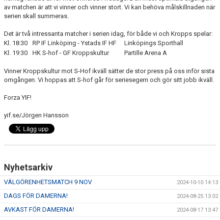
av matchen är att vi vinner och vinner stort. Vi kan behöva målskillnaden när
serien skall summeras.
Det är två intressanta matcher i serien idag, för både vi och Kropps spelar:
Kl. 18:30
RP IF Linköping - Ystads IF HF
Linköpings Sporthall
Kl. 19:30
HK S-hof - GF Kroppskultur
Partille Arena A
Vinner Kroppskultur mot S-Hof ikväll sätter de stor press på oss inför sista
omgången. Vi hoppas att S-hof går för seriesegern och gör sitt jobb ikväll.
Forza YIF!
yif.se/Jörgen Hansson
Nyhetsarkiv
VÄLGÖRENHETSMATCH 9 NOV
2024-10-10 14:13
DAGS FÖR DAMERNA!
2024-08-25 13:02
AVKAST FÖR DAMERNA!
2024-08-17 13:47