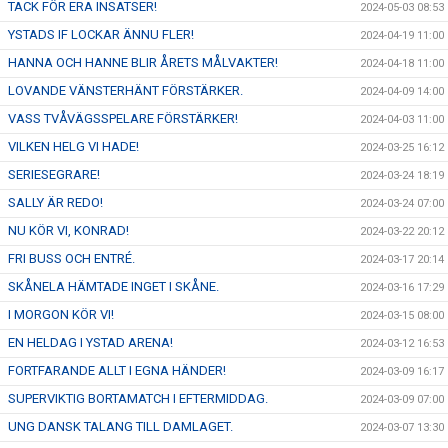
TACK FÖR ERA INSATSER!
2024-05-03 08:53
YSTADS IF LOCKAR ÄNNU FLER!
2024-04-19 11:00
HANNA OCH HANNE BLIR ÅRETS MÅLVAKTER!
2024-04-18 11:00
LOVANDE VÄNSTERHÄNT FÖRSTÄRKER.
2024-04-09 14:00
VASS TVÅVÄGSSPELARE FÖRSTÄRKER!
2024-04-03 11:00
VILKEN HELG VI HADE!
2024-03-25 16:12
SERIESEGRARE!
2024-03-24 18:19
SALLY ÄR REDO!
2024-03-24 07:00
NU KÖR VI, KONRAD!
2024-03-22 20:12
FRI BUSS OCH ENTRÉ.
2024-03-17 20:14
SKÅNELA HÄMTADE INGET I SKÅNE.
2024-03-16 17:29
I MORGON KÖR VI!
2024-03-15 08:00
EN HELDAG I YSTAD ARENA!
2024-03-12 16:53
FORTFARANDE ALLT I EGNA HÄNDER!
2024-03-09 16:17
SUPERVIKTIG BORTAMATCH I EFTERMIDDAG.
2024-03-09 07:00
UNG DANSK TALANG TILL DAMLAGET.
2024-03-07 13:30