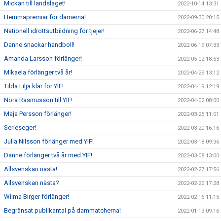
Mickan till landslaget!
2022-10-14 13:31
Hemmapremiär för damerna!
2022-09-30 20:15
Nationell idrottsutbildning för tjejer!
2022-06-27 14:48
Danne snackar handboll!
2022-06-19 07:33
Amanda Larsson förlänger!
2022-05-02 18:53
Mikaela förlänger två år!
2022-04-29 13:12
Tilda Lilja klar för YIF!
2022-04-19 12:19
Nora Rasmusson till YIF!
2022-04-02 08:00
Maja Persson förlänger!
2022-03-25 11:01
Serieseger!
2022-03-20 16:16
Julia Nilsson förlänger med YIF!
2022-03-18 09:36
Danne förlänger två år med YIF!
2022-03-08 13:00
Allsvenskan nästa!
2022-02-27 17:56
Allsvenskan nästa?
2022-02-26 17:28
Wilma Birger förlänger!
2022-02-16 11:15
Begränsat publikantal på dammatcherna!
2022-01-13 09:16