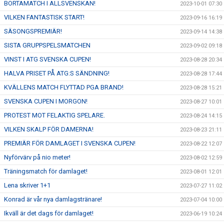
BORTAMATCH I ALLSVENSKAN!
2023-10-01 07:30
VILKEN FANTASTISK START!
2023-09-16 16:19
SÄSONGSPREMIÄR!
2023-09-14 14:38
SISTA GRUPPSPELSMATCHEN
2023-09-02 09:18
VINST I ATG SVENSKA CUPEN!
2023-08-28 20:34
HALVA PRISET PÅ ATG:S SÄNDNING!
2023-08-28 17:44
KVÄLLENS MATCH FLYTTAD PGA BRAND!
2023-08-28 15:21
SVENSKA CUPEN I MORGON!
2023-08-27 10:01
PROTEST MOT FELAKTIG SPELARE.
2023-08-24 14:15
VILKEN SKALP FÖR DAMERNA!
2023-08-23 21:11
PREMIÄR FÖR DAMLAGET I SVENSKA CUPEN!
2023-08-22 12:07
Nyförvärv på nio meter!
2023-08-02 12:59
Träningsmatch för damlaget!
2023-08-01 12:01
Lena skriver 1+1
2023-07-27 11:02
Konrad är vår nya damlagstränare!
2023-07-04 10:00
Ikväll är det dags för damlaget!
2023-06-19 10:24