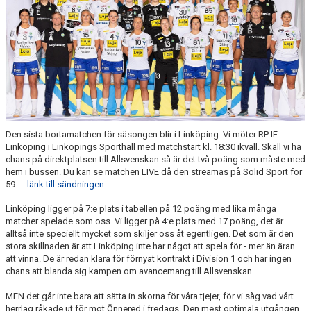
Den sista bortamatchen för säsongen blir i Linköping. Vi möter RP IF
Linköping i Linköpings Sporthall med matchstart kl. 18:30 ikväll. Skall vi ha
chans på direktplatsen till Allsvenskan så är det två poäng som måste med
hem i bussen. Du kan se matchen LIVE då den streamas på Solid Sport för
59:- -
länk till sändningen.
Linköping ligger på 7:e plats i tabellen på 12 poäng med lika många
matcher spelade som oss. Vi ligger på 4:e plats med 17 poäng, det är
alltså inte speciellt mycket som skiljer oss åt egentligen. Det som är den
stora skillnaden är att Linköping inte har något att spela för - mer än äran
att vinna. De är redan klara för förnyat kontrakt i Division 1 och har ingen
chans att blanda sig kampen om avancemang till Allsvenskan.
MEN det går inte bara att sätta in skorna för våra tjejer, för vi såg vad vårt
herrlag råkade ut för mot Önnered i fredags. Den mest optimala utgången