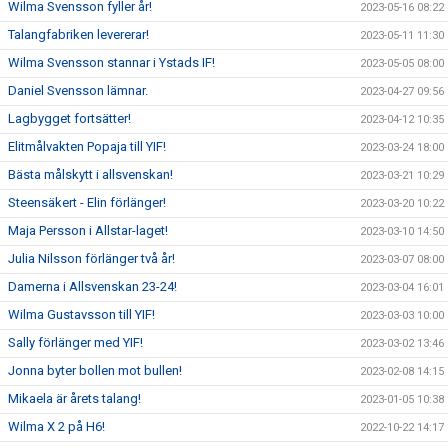
Wilma Svensson fyller år!
2023-05-16 08:22
Talangfabriken levererar!
2023-05-11 11:30
Wilma Svensson stannar i Ystads IF!
2023-05-05 08:00
Daniel Svensson lämnar.
2023-04-27 09:56
Lagbygget fortsätter!
2023-04-12 10:35
Elitmålvakten Popaja till YIF!
2023-03-24 18:00
Bästa målskytt i allsvenskan!
2023-03-21 10:29
Steensäkert - Elin förlänger!
2023-03-20 10:22
Maja Persson i Allstar-laget!
2023-03-10 14:50
Julia Nilsson förlänger två år!
2023-03-07 08:00
Damerna i Allsvenskan 23-24!
2023-03-04 16:01
Wilma Gustavsson till YIF!
2023-03-03 10:00
Sally förlänger med YIF!
2023-03-02 13:46
Jonna byter bollen mot bullen!
2023-02-08 14:15
Mikaela är årets talang!
2023-01-05 10:38
Wilma X 2 på H6!
2022-10-22 14:17