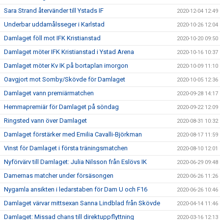
Sara Strand återvänder till Ystads IF
2020-12-04 12:49
Underbar uddamålsseger i Karlstad
2020-10-26 12:04
Damlaget föll mot IFK Kristianstad
2020-10-20 09:50
Damlaget möter IFK Kristianstad i Ystad Arena
2020-10-16 10:37
Damlaget möter Kv IK på bortaplan imorgon
2020-10-09 11:10
Oavgjort mot Somby/Skövde för Damlaget
2020-10-05 12:36
Damlaget vann premiärmatchen
2020-09-28 14:17
Hemmapremiär för Damlaget på söndag
2020-09-22 12:09
Ringsted vann över Damlaget
2020-08-31 10:32
Damlaget förstärker med Emilia Cavalli-Björkman
2020-08-17 11:59
Vinst för Damlaget i första träningsmatchen
2020-08-10 12:01
Nyförvärv till Damlaget: Julia Nilsson från Eslövs IK
2020-06-29 09:48
Damernas matcher under försäsongen
2020-06-26 11:26
Nygamla ansikten i ledarstaben för Dam U och F16
2020-06-26 10:46
Damlaget värvar mittsexan Sanna Lindblad från Skövde
2020-04-14 11:46
Damlaget: Missad chans till direktuppflyttning
2020-03-16 12:13