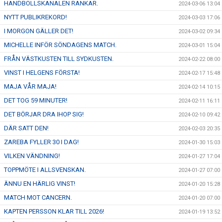
HANDBOLLSKANALEN RANKAR.
2024-03-06 13:04
NYTT PUBLIKREKORD!
2024-03-03 17:06
I MORGON GÄLLER DET!
2024-03-02 09:34
MICHELLE INFÖR SÖNDAGENS MATCH.
2024-03-01 15:04
FRÅN VÄSTKUSTEN TILL SYDKUSTEN.
2024-02-22 08:00
VINST I HELGENS FÖRSTA!
2024-02-17 15:48
MAJA VÅR MAJA!
2024-02-14 10:15
DET TOG 59 MINUTER!
2024-02-11 16:11
DET BÖRJAR DRA IHOP SIG!
2024-02-10 09:42
DÄR SATT DEN!
2024-02-03 20:35
ZAREBA FYLLER 30 I DAG!
2024-01-30 15:03
VILKEN VÄNDNING!
2024-01-27 17:04
TOPPMÖTE I ALLSVENSKAN.
2024-01-27 07:00
ÄNNU EN HÄRLIG VINST!
2024-01-20 15:28
MATCH MOT CANCERN.
2024-01-20 07:00
KAPTEN PERSSON KLAR TILL 2026!
2024-01-19 13:52