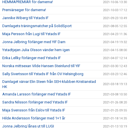
HEMMAPREMIÄR för damerna!
2021-10-06 13:30
Premiärseger för damerna!
2021-10-03 17:12
Jannike Wiberg till Ystads IF
2021-09-23 10:49
Damlagets träningsmatcher på SolidSport
2021-08-05 12:55
Maja Persson från Lugi till Ystads IF
2021-04-23 11:36
Jonna Jelbring förlänger med YIF Dam
2021-04-19 19:32
Ystadtjejen Julia Olsson vänder hem igen
2021-04-15 08:00
Erika Lellky förlänger med Ystads IF
2021-04-07 12:14
Norska mittsexan Vilde Hansen Steinlund till YIF
2021-03-30 12:43
Sally Sivertsson till Ystads IF från OV Helsingborg
2021-03-23 12:46
Damlaget värvar Elin Steen från SEH-klubben Kristianstad
2021-03-18 19:13
HK
Amanda Larsson förlänger med Ystads IF
2021-03-08 10:50
Sandra Nilsson förlänger med Ystads IF
2021-01-26 08:20
Maja Svensson från Eslöv till Ystads IF
2021-01-25 09:55
Hilde Andersson förlänger med 1+1 år
2021-01-18 14:35
Jonna Jelbring lånas ut till LUGI
2021-01-13 10:19