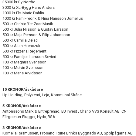
35000 kr By Nordic
3000 kr XL-Bygg Hans Anders
1000 kr Els-Marie Dahlin
1000 kr Fam Fredrik & Nina Hansson Jörnelius
500 kr Christoffer Zaar Musik
500 kr Julia Nilsson & Gustav Larsson
500 kr Maja Persson & Filip Johansson
500 kr Camilla Delac
500 kr Allan Hrenczuk
500 kr Pizzeria Regement
500 kr Familjen Larsson Sevieri
100 kr Magnus Svensson
100 kr Melvin Svensson
100 kr Marie Arvidsson
10 KRONOR/åskådare
Hp Holding, Polykemi, Leja, Kommunal Skåne,
5 KRONOR/åskådare
Antonssons Mark & Entreprenad, BJ Invest , Charlo VVS Konsult AB, CN
Färgcenter Flugger, Hydx, RSA
3 KRONOR/åskådare
Kornelia Rasmussen, Prosand, Rune Brinks Byggnads AB, Spolpågarna AB,