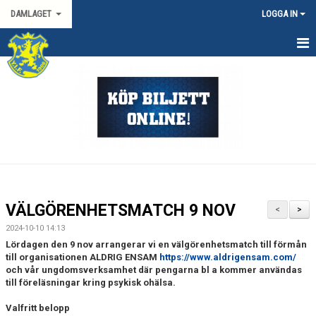
DAMLAGET
LOGGA IN
HEM
KALENDER
TRUPPEN
KONTAKT
MATCHER
VÄLGÖRENHETSMATCH 9 NOV
<
>
SPORTGRUPP DAM
2024-10-10 14:13
Lördagen den 9 nov arrangerar vi en välgörenhetsmatch till förmån
DAMALLSVENSKAN
till organisationen ALDRIG ENSAM
https://www.aldrigensam.com/
och vår ungdomsverksamhet där pengarna bl a kommer användas
till föreläsningar kring psykisk ohälsa.
SVENSKA CUPEN DAM
Valfritt belopp