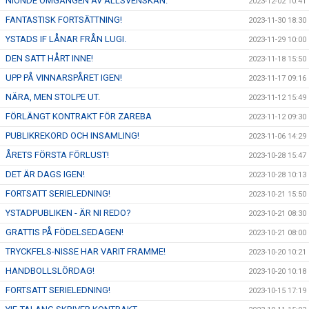
NIONDE OMGÅNGEN AV ALLSVENSKAN.
2023-12-02 10:41
FANTASTISK FORTSÄTTNING!
2023-11-30 18:30
YSTADS IF LÅNAR FRÅN LUGI.
2023-11-29 10:00
DEN SATT HÅRT INNE!
2023-11-18 15:50
UPP PÅ VINNARSPÅRET IGEN!
2023-11-17 09:16
NÄRA, MEN STOLPE UT.
2023-11-12 15:49
FÖRLÄNGT KONTRAKT FÖR ZAREBA
2023-11-12 09:30
PUBLIKREKORD OCH INSAMLING!
2023-11-06 14:29
ÅRETS FÖRSTA FÖRLUST!
2023-10-28 15:47
DET ÄR DAGS IGEN!
2023-10-28 10:13
FORTSATT SERIELEDNING!
2023-10-21 15:50
YSTADPUBLIKEN - ÄR NI REDO?
2023-10-21 08:30
GRATTIS PÅ FÖDELSEDAGEN!
2023-10-21 08:00
TRYCKFELS-NISSE HAR VARIT FRAMME!
2023-10-20 10:21
HANDBOLLSLÖRDAG!
2023-10-20 10:18
FORTSATT SERIELEDNING!
2023-10-15 17:19