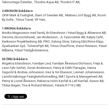
Takmontage Österlen, Thoréns Aqua AB, Thoréns IT AB,
2 KRONOR/åskådare
CKW Mark & Fastighet, Glam of Sweden AB, Mattias Lööf Bygg AB, Room
By Sofie , Trinus Travel, YIF Herr,
1 KRONA/åskådare
Annika Magnusson med familj, Br.Erlandsson i Ystad Bygg & Allservice AB,
Derome, Ekonomihuset, Jan Andersson , JL Fysiocenter AB, Katjas Café,
Keriksson Projektledning AB, PWC, Salong Glow, Salong E&V/Kims Klipp,
Sparbanken Syd, TolvansFlytt AB, Trinus Chaufförer, Vision Revision, Ystad
Målarna, Ystad Trädgårdsservice,
50 ÖRE/åskådare
Angelica Erlandsson, Familjen Lind, Familjen Åkesson/Olofsson, Freja &
Leon Fyhr Seifert, Göran Andersson, Henry & Edith Flanagan, Hanna
Sagvold & Andrea Johnasson, Inez & Siri Eliasson, Lennart Johannesson,
Länsförsäkringar Fastighetsförmedling, MA1 Sports & Management AB,
Penny & Lionel Åkesson, Rebecca Holm Kanfall & Leif Kanfall, Sixson AB,
Tildas Bageri, Tina & Richard Nilsson, Ystads IF F16 (-08)