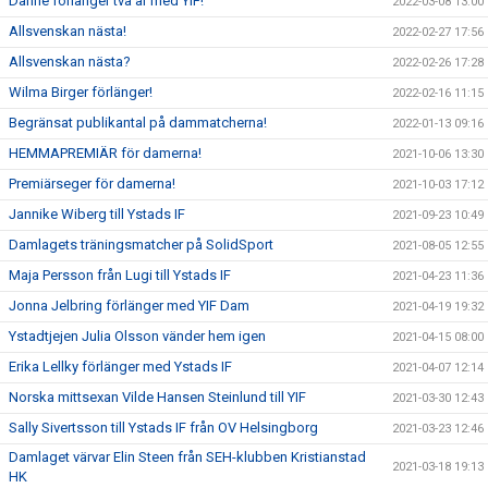
Danne förlänger två år med YIF!
2022-03-08 13:00
Allsvenskan nästa!
2022-02-27 17:56
Allsvenskan nästa?
2022-02-26 17:28
Wilma Birger förlänger!
2022-02-16 11:15
Begränsat publikantal på dammatcherna!
2022-01-13 09:16
HEMMAPREMIÄR för damerna!
2021-10-06 13:30
Premiärseger för damerna!
2021-10-03 17:12
Jannike Wiberg till Ystads IF
2021-09-23 10:49
Damlagets träningsmatcher på SolidSport
2021-08-05 12:55
Maja Persson från Lugi till Ystads IF
2021-04-23 11:36
Jonna Jelbring förlänger med YIF Dam
2021-04-19 19:32
Ystadtjejen Julia Olsson vänder hem igen
2021-04-15 08:00
Erika Lellky förlänger med Ystads IF
2021-04-07 12:14
Norska mittsexan Vilde Hansen Steinlund till YIF
2021-03-30 12:43
Sally Sivertsson till Ystads IF från OV Helsingborg
2021-03-23 12:46
Damlaget värvar Elin Steen från SEH-klubben Kristianstad
2021-03-18 19:13
HK