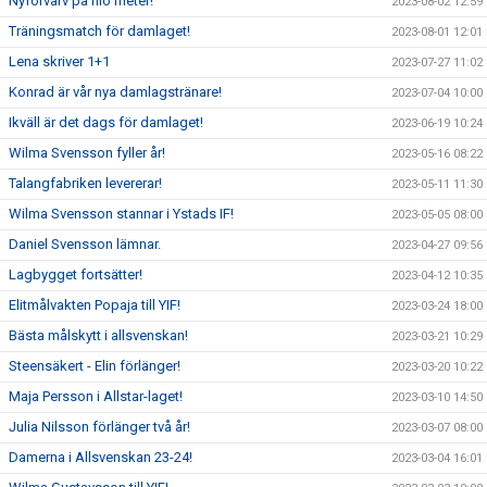
Nyförvärv på nio meter!
2023-08-02 12:59
Träningsmatch för damlaget!
2023-08-01 12:01
Lena skriver 1+1
2023-07-27 11:02
Konrad är vår nya damlagstränare!
2023-07-04 10:00
Ikväll är det dags för damlaget!
2023-06-19 10:24
Wilma Svensson fyller år!
2023-05-16 08:22
Talangfabriken levererar!
2023-05-11 11:30
Wilma Svensson stannar i Ystads IF!
2023-05-05 08:00
Daniel Svensson lämnar.
2023-04-27 09:56
Lagbygget fortsätter!
2023-04-12 10:35
Elitmålvakten Popaja till YIF!
2023-03-24 18:00
Bästa målskytt i allsvenskan!
2023-03-21 10:29
Steensäkert - Elin förlänger!
2023-03-20 10:22
Maja Persson i Allstar-laget!
2023-03-10 14:50
Julia Nilsson förlänger två år!
2023-03-07 08:00
Damerna i Allsvenskan 23-24!
2023-03-04 16:01