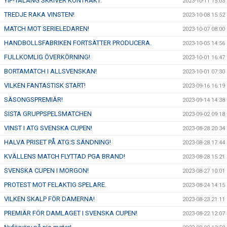
YIF-TALANG SKRIVER KONTRAKT.
2023-10-11 15:03
TREDJE RAKA VINSTEN!
2023-10-08 15:52
MATCH MOT SERIELEDAREN!
2023-10-07 08:00
HANDBOLLSFABRIKEN FORTSÄTTER PRODUCERA.
2023-10-05 14:56
FULLKOMLIG ÖVERKÖRNING!
2023-10-01 16:47
BORTAMATCH I ALLSVENSKAN!
2023-10-01 07:30
VILKEN FANTASTISK START!
2023-09-16 16:19
SÄSONGSPREMIÄR!
2023-09-14 14:38
SISTA GRUPPSPELSMATCHEN
2023-09-02 09:18
VINST I ATG SVENSKA CUPEN!
2023-08-28 20:34
HALVA PRISET PÅ ATG:S SÄNDNING!
2023-08-28 17:44
KVÄLLENS MATCH FLYTTAD PGA BRAND!
2023-08-28 15:21
SVENSKA CUPEN I MORGON!
2023-08-27 10:01
PROTEST MOT FELAKTIG SPELARE.
2023-08-24 14:15
VILKEN SKALP FÖR DAMERNA!
2023-08-23 21:11
PREMIÄR FÖR DAMLAGET I SVENSKA CUPEN!
2023-08-22 12:07