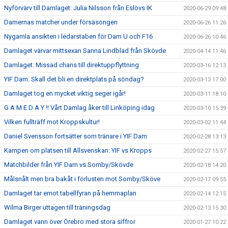
Nyförvärv till Damlaget: Julia Nilsson från Eslövs IK
2020-06-29 09:48
Damernas matcher under försäsongen
2020-06-26 11:26
Nygamla ansikten i ledarstaben för Dam U och F16
2020-06-26 10:46
Damlaget värvar mittsexan Sanna Lindblad från Skövde
2020-04-14 11:46
Damlaget: Missad chans till direktuppflyttning
2020-03-16 12:13
YIF Dam: Skall det bli en direktplats på söndag?
2020-03-13 17:00
Damlaget tog en mycket viktig seger igår!
2020-03-11 18:10
G A M E D A Y !! Vårt Damlag åker till Linköping idag
2020-03-10 15:39
Vilken fullträff mot Kroppskultur!
2020-03-02 11:44
Daniel Svensson fortsätter som tränare i YIF Dam
2020-02-28 13:13
Kampen om platsen till Allsvenskan: YIF vs Kropps
2020-02-27 15:57
Matchbilder från YIF Dam vs Somby/Skövde
2020-02-18 14:20
Målsnålt men bra bakåt i förlusten mot Somby/Sköve
2020-02-17 09:55
Damlaget tar emot tabellfyran på hemmaplan
2020-02-14 12:15
Wilma Birger uttagen till träningsdag
2020-02-13 15:30
Damlaget vann över Örebro med stora siffror
2020-01-27 10:22