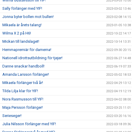
Wilma Gustavsson till YIF!
2023-03-03 10:00
Sally förlänger med YIF!
2023-03-02 13:46
Jonna byter bollen mot bullen!
2023-02-08 14:15
Mikaela är årets talang!
2023-01-05 10:38
Wilma X 2 på H6!
2022-10-22 14:17
Mickan till landslaget!
2022-10-14 13:31
Hemmapremiär för damerna!
2022-09-30 20:15
Nationell idrottsutbildning för tjejer!
2022-06-27 14:48
Danne snackar handboll!
2022-06-19 07:33
Amanda Larsson förlänger!
2022-05-02 18:53
Mikaela förlänger två år!
2022-04-29 13:12
Tilda Lilja klar för YIF!
2022-04-19 12:19
Nora Rasmusson till YIF!
2022-04-02 08:00
Maja Persson förlänger!
2022-03-25 11:01
Serieseger!
2022-03-20 16:16
Julia Nilsson förlänger med YIF!
2022-03-18 09:36