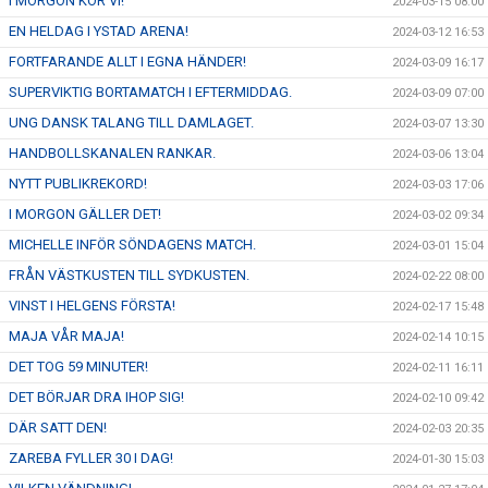
I MORGON KÖR VI!
2024-03-15 08:00
EN HELDAG I YSTAD ARENA!
2024-03-12 16:53
FORTFARANDE ALLT I EGNA HÄNDER!
2024-03-09 16:17
SUPERVIKTIG BORTAMATCH I EFTERMIDDAG.
2024-03-09 07:00
UNG DANSK TALANG TILL DAMLAGET.
2024-03-07 13:30
HANDBOLLSKANALEN RANKAR.
2024-03-06 13:04
NYTT PUBLIKREKORD!
2024-03-03 17:06
I MORGON GÄLLER DET!
2024-03-02 09:34
MICHELLE INFÖR SÖNDAGENS MATCH.
2024-03-01 15:04
FRÅN VÄSTKUSTEN TILL SYDKUSTEN.
2024-02-22 08:00
VINST I HELGENS FÖRSTA!
2024-02-17 15:48
MAJA VÅR MAJA!
2024-02-14 10:15
DET TOG 59 MINUTER!
2024-02-11 16:11
DET BÖRJAR DRA IHOP SIG!
2024-02-10 09:42
DÄR SATT DEN!
2024-02-03 20:35
ZAREBA FYLLER 30 I DAG!
2024-01-30 15:03