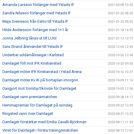
Amanda Larsson förlänger med Ystads IF
2021-03-08 10:50
Sandra Nilsson förlänger med Ystads IF
2021-01-26 08:20
Maja Svensson från Eslöv till Ystads IF
2021-01-25 09:55
Hilde Andersson förlänger med 1+1 år
2021-01-18 14:35
Jonna Jelbring lånas ut till LUGI
2021-01-13 10:19
Sara Strand återvänder till Ystads IF
2020-12-04 12:49
Underbar uddamålsseger i Karlstad
2020-10-26 12:04
Damlaget föll mot IFK Kristianstad
2020-10-20 09:50
Damlaget möter IFK Kristianstad i Ystad Arena
2020-10-16 10:37
Damlaget möter Kv IK på bortaplan imorgon
2020-10-09 11:10
Oavgjort mot Somby/Skövde för Damlaget
2020-10-05 12:36
Damlaget vann premiärmatchen
2020-09-28 14:17
Hemmapremiär för Damlaget på söndag
2020-09-22 12:09
Ringsted vann över Damlaget
2020-08-31 10:32
Damlaget förstärker med Emilia Cavalli-Björkman
2020-08-17 11:59
Vinst för Damlaget i första träningsmatchen
2020-08-10 12:01