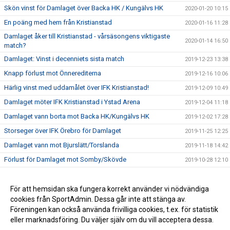
Skön vinst för Damlaget över Backa HK / Kungälvs HK
2020-01-20 10:15
En poäng med hem från Kristianstad
2020-01-16 11:28
Damlaget åker till Kristianstad - vårsäsongens viktigaste
2020-01-14 16:50
match?
Damlaget: Vinst i decenniets sista match
2019-12-23 13:38
Knapp förlust mot Önnerediterna
2019-12-16 10:06
Härlig vinst med uddamålet över IFK Kristianstad!
2019-12-09 10:49
Damlaget möter IFK Kristianstad i Ystad Arena
2019-12-04 11:18
Damlaget vann borta mot Backa HK/Kungälvs HK
2019-12-02 17:28
Storseger över IFK Örebro för Damlaget
2019-11-25 12:25
Damlaget vann mot Bjurslätt/Torslanda
2019-11-18 14:42
Förlust för Damlaget mot Somby/Skövde
2019-10-28 12:10
Ännu en uddamålsförlust för Damlaget
2019-10-14 14:59
Storvinst mot RP Linköping i hemmapremiären
För att hemsidan ska fungera korrekt använder vi nödvändiga
2019-10-07 11:07
cookies från SportAdmin. Dessa går inte att stänga av.
Äntligen dags för första hemmamatchen!
2019-10-04 13:50
Föreningen kan också använda frivilliga cookies, t.ex. för statistik
eller marknadsföring. Du väljer själv om du vill acceptera dessa.