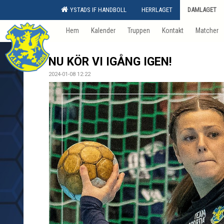
YSTADS IF HANDBOLL
HERRLAGET
DAMLAGET
Hem
Kalender
Truppen
Kontakt
Matcher
NU KÖR VI IGÅNG IGEN!
2024-01-08 12:22