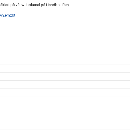
såklart på vår webbkanal på Handboll Play:
/yv2emzbt