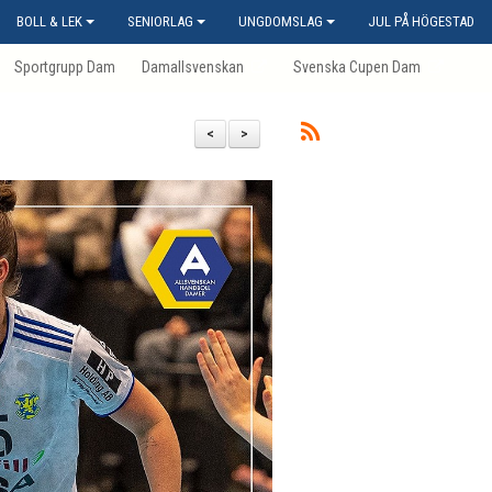
BOLL & LEK
SENIORLAG
UNGDOMSLAG
JUL PÅ HÖGESTAD
Sportgrupp Dam
Damallsvenskan
Svenska Cupen Dam
<
>