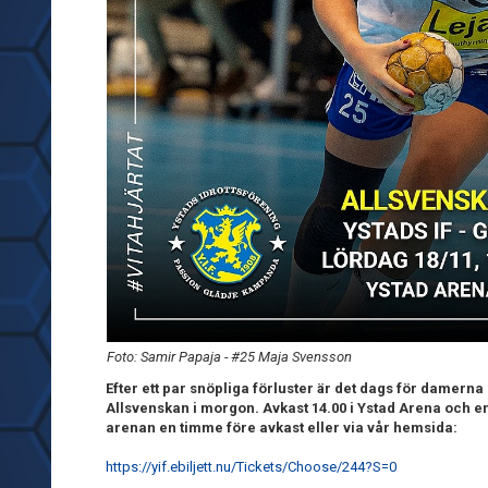
Foto: Samir Papaja - #25 Maja Svensson
Efter ett par snöpliga förluster är det dags för damerna 
Allsvenskan i morgon. Avkast 14.00 i Ystad Arena och entr
arenan en timme före avkast eller via vår hemsida:
https://yif.ebiljett.nu/Tickets/Choose/244?S=0