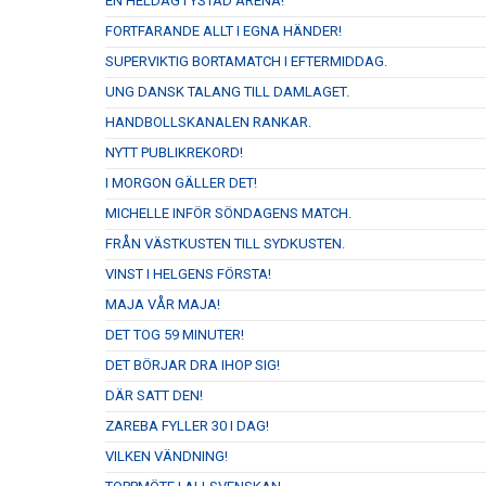
EN HELDAG I YSTAD ARENA!
FORTFARANDE ALLT I EGNA HÄNDER!
SUPERVIKTIG BORTAMATCH I EFTERMIDDAG.
UNG DANSK TALANG TILL DAMLAGET.
HANDBOLLSKANALEN RANKAR.
NYTT PUBLIKREKORD!
I MORGON GÄLLER DET!
MICHELLE INFÖR SÖNDAGENS MATCH.
FRÅN VÄSTKUSTEN TILL SYDKUSTEN.
VINST I HELGENS FÖRSTA!
MAJA VÅR MAJA!
DET TOG 59 MINUTER!
DET BÖRJAR DRA IHOP SIG!
DÄR SATT DEN!
ZAREBA FYLLER 30 I DAG!
VILKEN VÄNDNING!