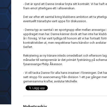
- Det är synd att Danne önskar bryta sitt kontrakt. Vi har haft 
fram emot ytterligare ett i allsvenskan.
Det var efter ett samtal kring klubbens ambition att ta ytterlig
eventuellt tränarbyte varit uppe för diskussion.
- Denna typ av samtal i en sportgrupp eller mellan ansvariga i
uppdraget man har. Danne känner dock att han inte har klubben
år i förväg. Vi har varit tydliga till honom att vi har fortsatt f
kontraktstiden ut, men respekterar hans känslor och avslutar 
Seifert.
Rekrytering av ny tränare inleds omedelbart och eftersom la
månader till seriepremiär är det primärt fysträning på schema
fysansvarige Philip Åkesson.
- Vi vill tacka Danne för alla hans insatser i föreningen. De
satt stopp för avancemang från division 1 ett par gånger men t
gemensamma krafter, avslutar Michelle.
Nyhetsarkiv