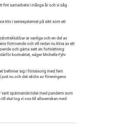
ett fint samarbete i många år och vi såg
are kliv i seriesystemet på sikt som ett
 idrottsklubbar är vanliga och en del av
s förtroende och vill redan nu kliva av ett
örtroende och gärna sett en fortsättning
därför kontraktet, säger Michelle Fyhr
get befinner sig i försäsong med fem
t just nu och det sköts av föreningens
t har varit spännande tider med pandemi som
ill slut tog vi oss till allsvenskan med