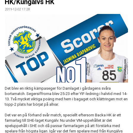
HK/Kungälvs HK
2019-12-02 17:28
Det blev en riktig kämpaseger för Damlaget i gårdagens svåra
bortamatch. Segersiffrorna blev 25-23 efter YIF-ledning i halvtid med 14-
13. Två mycket viktiga poäng med hem i bagaget och klättringen mot en
topp-2 plats har börjat på allvar.
Det var en på förhand svår match, speciellt eftersom Backa HK är ett
farmarlag till SHE-laget Kungälv. Nu under VM-uppehållet är det
speluppehåll i SHE och då passar farmarlagen på att förstärka med
spelare från högsta ligan. Igår var det fem spelare med från Kungälvs