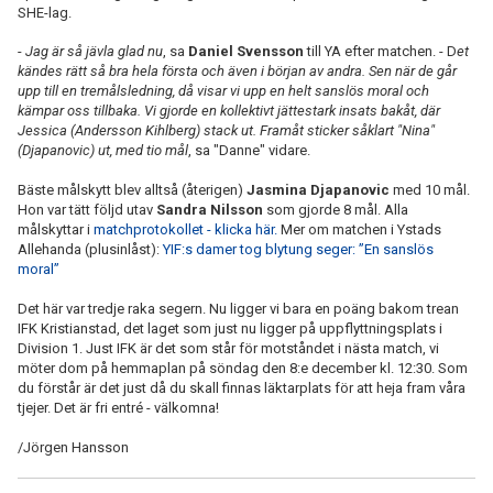
SHE-lag.
-
Jag är så jävla glad nu
, sa
Daniel Svensson
till YA efter matchen. - D
et
kändes rätt så bra hela första och även i början av andra. Sen när de går
upp till en tremålsledning, då visar vi upp en helt sanslös moral och
kämpar oss tillbaka. Vi gjorde en kollektivt jättestark insats bakåt, där
Jessica (Andersson Kihlberg) stack ut. Framåt sticker såklart "Nina"
(Djapanovic) ut, med tio mål
, sa "Danne" vidare.
Bäste målskytt blev alltså (återigen)
Jasmina Djapanovic
med 10 mål.
Hon var tätt följd utav
Sandra Nilsson
som gjorde 8 mål. Alla
målskyttar i
matchprotokollet - klicka här.
Mer om matchen i Ystads
Allehanda (plusinlåst):
YIF:s damer tog blytung seger: ”En sanslös
moral”
Det här var tredje raka segern. Nu ligger vi bara en poäng bakom trean
IFK Kristianstad, det laget som just nu ligger på uppflyttningsplats i
Division 1. Just IFK är det som står för motståndet i nästa match, vi
möter dom på hemmaplan på söndag den 8:e december kl. 12:30. Som
du förstår är det just då du skall finnas läktarplats för att heja fram våra
tjejer. Det är fri entré - välkomna!
/Jörgen Hansson