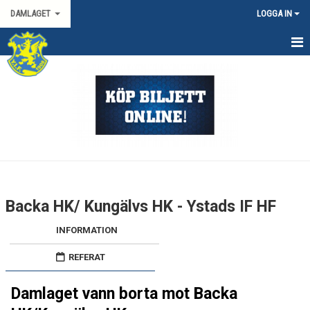
DAMLAGET
LOGGA IN
HEM
KALENDER
TRUPPEN
KONTAKT
MATCHER
Backa HK/ Kungälvs HK - Ystads IF HF
SPORTGRUPP DAM
INFORMATION
DAMALLSVENSKAN
REFERAT
SVENSKA CUPEN DAM
Damlaget vann borta mot Backa