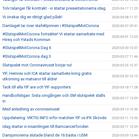
Tolv talanger får kontrakt - vi startar presentationerna idag
2020-04-17 11:29
Vi önskar dig en riktigt glad påsk!
2020-04-08 11:57
Damlaget tar över stafettpinnen i #SlutspelMotCorona
2020-04-07 09:41
#SlutspelMotCorona fortsätter! Vi startar samarbete med
2020-04-01 12:03
Hireq och Ystads Kommun
#SlutspelMotCorona Dag 6
2020-03-30 10:07
#SlutspelMotCorona dag 3
2020-03-27 11:46
Slutspelet mot Coronaviruset börjar nu!
2020-03-25 15:37
YIF, Hemrex och ICA startar samarbete kring gratis
2020-03-20 16:15
utkörning av matvaror till äldre!
Tack till alla YIF:are och YIF-supporters
2020-03-18 17:28
Handbollsligan: Sista omgången och SM-slutspelet ställs
2020-03-17 13:09
in
Med anledning av coronaviruset
2020-03-13 10:30
Uppdatering: VIKTIG INFO inför matchen YIF vs IFK Skövde
2020-03-11 19:30
Idag startar vi insamlingen till Barncancerfonden
2020-03-11 10:59
Damjuniorerna slutade bland de 16 bästa i USM
2020-03-09 13:44