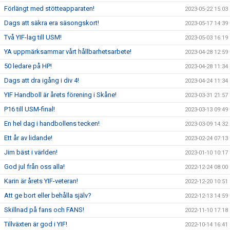
Förlängt med stötteapparaten!
2023-05-22 15:03
Dags att säkra era säsongskort!
2023-05-17 14:39
Två YIF-lag till USM!
2023-05-03 16:19
YA uppmärksammar vårt hållbarhetsarbete!
2023-04-28 12:59
50 ledare på HP!
2023-04-28 11:34
Dags att dra igång i div 4!
2023-04-24 11:34
YIF Handboll är årets förening i Skåne!
2023-03-31 21:57
P16 till USM-final!
2023-03-13 09:49
En hel dag i handbollens tecken!
2023-03-09 14:32
Ett år av lidande!
2023-02-24 07:13
Jim bäst i världen!
2023-01-10 10:17
God jul från oss alla!
2022-12-24 08:00
Karin är årets YIF-veteran!
2022-12-20 10:51
Att ge bort eller behålla själv?
2022-12-13 14:59
Skillnad på fans och FANS!
2022-11-10 17:18
Tillväxten är god i YIF!
2022-10-14 16:41