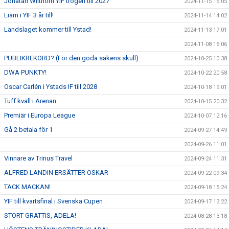
Jonatan Wilthorn YIF trogen till 2027
2024-11-15 15:05
Liam i YIF 3 år till!
2024-11-14 14:02
Landslaget kommer till Ystad!
2024-11-13 17:01
2024-11-08 15:06
PUBLIKREKORD? (För den goda sakens skull)
2024-10-25 10:38
DWA PUNKTY!
2024-10-22 20:58
Oscar Carlén i Ystads IF till 2028
2024-10-18 19:01
Tuff kväll i Arenan
2024-10-15 20:32
Premiär i Europa League
2024-10-07 12:16
Gå 2 betala för 1
2024-09-27 14:49
2024-09-26 11:01
Vinnare av Trinus Travel
2024-09-24 11:31
ALFRED LANDIN ERSÄTTER OSKAR
2024-09-22 09:34
TACK MACKAN!
2024-09-18 15:24
YIF till kvartsfinal i Svenska Cupen
2024-09-17 13:22
STORT GRATTIS, ADELA!
2024-08-28 13:18