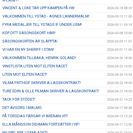
A-LAGET!
VINCENT & LOKE TAR UPP KAMPEN PÅ H6!
2026-05-18 08:59
VÄLKOMMEN TILL YSTAD - AGNES LANNERMALM!
2026-05-13 11:00
FYRA MEDALJER TILL YSTADS IF UNDER USM!
2026-05-11 09:14
KÖP DITT SÄSONGSKORT HÄR!
2026-05-08 10:00
SÄSONGSKORTEN ÄR SLÄPPTA!
2026-05-03 11:07
VI HAR EN NY SHERIFF I STAN!
2026-05-01 11:00
VÄLKOMMEN TILLBAKA, HENRIK GÖLAND!
2026-04-26 18:00
VINSTLISTA LITEN MOT ELITEN RACET:
2026-04-25 14:05
LITEN MOT ELITEN RACET!
2026-04-24 10:54
VILMA FRITHIOF SKRIVER A-LAGSKONTRAKT!
2026-04-22 18:00
TURE EDIN & OLLE PILMAN SKRIVER A-LAGSKONTRAKT!
2026-04-21 18:00
TACK FÖR STÖDET!
2026-04-21 14:23
DET AVGÖRS I MALMÖ.
2026-04-17 08:48
PÅ TORSDAG FÄRGAR VI ARENAN VIT!
2026-04-13 13:24
ELLA MÅNSSON DEHMAN FORTSÄTTER I YIF!
2026-04-11 12:00
NY SPELARE I DAMLAGET!
2026-03-31 19:00