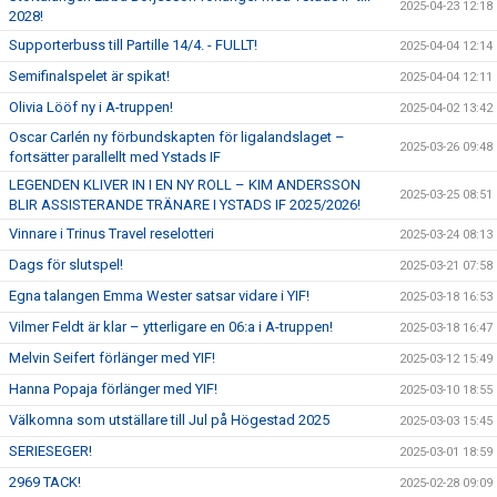
2025-04-23 12:18
2028!
Supporterbuss till Partille 14/4. - FULLT!
2025-04-04 12:14
Semifinalspelet är spikat!
2025-04-04 12:11
Olivia Lööf ny i A-truppen!
2025-04-02 13:42
Oscar Carlén ny förbundskapten för ligalandslaget –
2025-03-26 09:48
fortsätter parallellt med Ystads IF
LEGENDEN KLIVER IN I EN NY ROLL – KIM ANDERSSON
2025-03-25 08:51
BLIR ASSISTERANDE TRÄNARE I YSTADS IF 2025/2026!
Vinnare i Trinus Travel reselotteri
2025-03-24 08:13
Dags för slutspel!
2025-03-21 07:58
Egna talangen Emma Wester satsar vidare i YIF!
2025-03-18 16:53
Vilmer Feldt är klar – ytterligare en 06:a i A-truppen!
2025-03-18 16:47
Melvin Seifert förlänger med YIF!
2025-03-12 15:49
Hanna Popaja förlänger med YIF!
2025-03-10 18:55
Välkomna som utställare till Jul på Högestad 2025
2025-03-03 15:45
SERIESEGER!
2025-03-01 18:59
2969 TACK!
2025-02-28 09:09