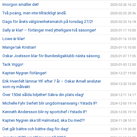
Imorgon smäller det!
2025-02-26 16:22
Två poäng, men inte tillräckligt ändå.
2025-02-25 20:36
Dags för årets välgörenhetsmatch på torsdag 27/2!
2025-02-25 16:18
Sally är klar! – förlänger med ytterligare två säsonger!
2025-01-17 10:00
Lowe är klar!
2025-01-16 10:00
Mange tak Kristian!
2025-01-15 10:00
Oskar Joelsson klar för Bundesligaklubb nästa säsong.
2025-01-07 17:05
Tack Viggo!
2025-01-03 12:00
Kapten Nygren förlänger!
2024-12-27 19:00
Erik Hvenfelt lämnar YIF efter 7 år – Oskar Arnell ansluter
2024-12-20 10:00
som ny målvakt
Över 150st sålda biljetter! Säkra din plats idag!
2024-12-11 14:17
Michelle Fyhr Seifert blir ungdomsansvarig i Ystads IF!
2024-12-05 19:14
Kenneth Andersson blir ny sportchef i Ystads IF!
2024-12-05 19:10
Kapten Nygren ska till Halmstad, ska Du med?!
2024-11-28 10:11
Det går bättre och bättre dag för dag!
2024-11-19 20:30