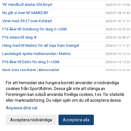
YIF Handboll startar Old Boys!
2020-01-31 12:06
Nu går vi över till GAMEDAY
2020-01-28 10:40
Vinst med 39-27 över Kolstad
2020-01-26 11:19
F16 åker till Göteborg för steg 3 i USM
2020-01-23 09:23
P16 vidare till steg 4!
2020-01-20 08:37
Häng med till Malmö för att heja fram Sverige!
2020-01-17 11:31
Landslaget spelar mellanrundan i Malmö
2020-01-16 15:10
P16 åker till Eslöv för steg 3 i USM
2020-01-15 13:23
Näst sista resultatet i Aktieoraklet
2020-01-13 16:56
F18 klara för steg 4 i USM!
2020-01-13 15:00
För att hemsidan ska fungera korrekt använder vi nödvändiga
Bägge P14-lagen blev gruppettor i USM steg 3
2020-01-13 11:20
cookies från SportAdmin. Dessa går inte att stänga av.
Föreningen kan också använda frivilliga cookies, t.ex. för statistik
Sex YIF-pågar kallade till träningsdag med U18-landslaget
2020-01-10 16:09
eller marknadsföring. Du väljer själv om du vill acceptera dessa.
Idag startar EM2020!
2020-01-09 16:50
Anpassa dina val
Två YIF:are till landslagsläger med U20-landslaget
2020-01-08 15:25
USM: Tre grupper avgörs i Ystad Arena kommande helg
2020-01-07 16:45
Acceptera nödvändiga
Acceptera alla
Anmälan till YIF Handboll Camp är öppen
2020-01-03 12:57