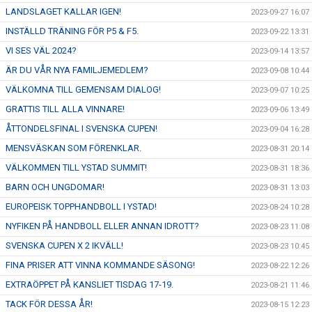
LANDSLAGET KALLAR IGEN!
2023-09-27 16:07
INSTÄLLD TRÄNING FÖR P5 & F5.
2023-09-22 13:31
VI SES VÄL 2024?
2023-09-14 13:57
ÄR DU VÅR NYA FAMILJEMEDLEM?
2023-09-08 10:44
VÄLKOMNA TILL GEMENSAM DIALOG!
2023-09-07 10:25
GRATTIS TILL ALLA VINNARE!
2023-09-06 13:49
ÅTTONDELSFINAL I SVENSKA CUPEN!
2023-09-04 16:28
MENSVÄSKAN SOM FÖRENKLAR.
2023-08-31 20:14
VÄLKOMMEN TILL YSTAD SUMMIT!
2023-08-31 18:36
BARN OCH UNGDOMAR!
2023-08-31 13:03
EUROPEISK TOPPHANDBOLL I YSTAD!
2023-08-24 10:28
NYFIKEN PÅ HANDBOLL ELLER ANNAN IDROTT?
2023-08-23 11:08
SVENSKA CUPEN X 2 IKVÄLL!
2023-08-23 10:45
FINA PRISER ATT VINNA KOMMANDE SÄSONG!
2023-08-22 12:26
EXTRAÖPPET PÅ KANSLIET TISDAG 17-19.
2023-08-21 11:46
TACK FÖR DESSA ÅR!
2023-08-15 12:23