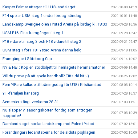
Kasper Palmar uttagen till U18-landslaget
2020-10-08 14:19
F14 spelar USM steg 1 under lördag-söndag
2020-10-01 11:40
Landskamp Sverige-Polen i Ystad Arena på lördag kl. 18:00
2020-09-28 16:36
USM P16: Fina framgångar i steg 1
2020-09-28 13:47
P18 vidare till steg 3 och F18 vidare till steg 2
2020-09-21 09:47
USM steg 1 för P18 i Ystad Arena denna helg
2020-09-18 11:05
Framgångar i Göteborg Cup
2020-09-14 10:07
NY & HET: Köp en stödbiljett till herrlagets hemmamatcher
2020-09-09 14:40
Vill du prova på att spela handboll? Titta då hit :-)
2020-08-26 12:02
Fem YIFare kallade till träningsdag för U18 i Kristianstad
2020-08-03 10:14
YIF-familjen har sorg
2020-07-28 16:37
Semesterstängt veckorna 28-31
2020-07-03 11:51
Nu släpper vi säsongskorten för dig som är trogen
2020-07-03 10:39
supporter!
Damlandslaget spelar landskamp mot Polen i Ystad
2020-07-02 13:01
Förändringar i ledarstaberna för de äldsta pojklagen
2020-07-02 10:09