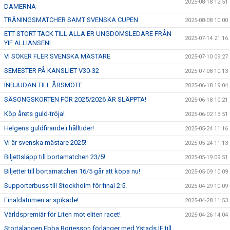
2025-08-18 12:51
DAMERNA
TRÄNINGSMATCHER SAMT SVENSKA CUPEN
2025-08-08 10:00
ETT STORT TACK TILL ALLA ER UNGDOMSLEDARE FRÅN
2025-07-14 21:16
YIF ALLIANSEN!
VI SÖKER FLER SVENSKA MÄSTARE
2025-07-10 09:27
SEMESTER PÅ KANSLIET V30-32
2025-07-08 10:13
INBJUDAN TILL ÅRSMÖTE
2025-06-18 19:04
SÄSONGSKORTEN FÖR 2025/2026 ÄR SLÄPPTA!
2025-06-18 10:21
Köp årets guld-tröja!
2025-06-02 13:51
Helgens guldfirande i hålltider!
2025-05-24 11:16
Vi är svenska mästare 2025!
2025-05-24 11:13
Biljettsläpp till bortamatchen 23/5!
2025-05-19 09:51
Biljetter till bortamatchen 16/5 går att köpa nu!
2025-05-09 10:09
Supporterbuss till Stockholm för final 2:5.
2025-04-29 10:09
Finaldatumen är spikade!
2025-04-28 11:53
Världspremiär för Liten mot eliten racet!
2025-04-26 14:04
Stortalangen Ebba Börjesson förlänger med Ystads IF till