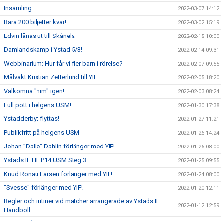
Insamling
2022-03-07 14:12
Bara 200 biljetter kvar!
2022-03-02 15:19
Edvin lånas ut till Skånela
2022-02-15 10:00
Damlandskamp i Ystad 5/3!
2022-02-14 09:31
Webbinarium: Hur får vi fler barn i rörelse?
2022-02-07 09:55
Målvakt Kristian Zetterlund till YIF
2022-02-05 18:20
Välkomna "him" igen!
2022-02-03 08:24
Full pott i helgens USM!
2022-01-30 17:38
Ystadderbyt flyttas!
2022-01-27 11:21
Publikfritt på helgens USM
2022-01-26 14:24
Johan ”Dalle” Dahlin förlänger med YIF!
2022-01-26 08:00
Ystads IF HF P14 USM Steg 3
2022-01-25 09:55
Knud Ronau Larsen förlänger med YIF!
2022-01-24 08:00
"Svesse" förlänger med YIF!
2022-01-20 12:11
Regler och rutiner vid matcher arrangerade av Ystads IF
2022-01-12 12:59
Handboll.