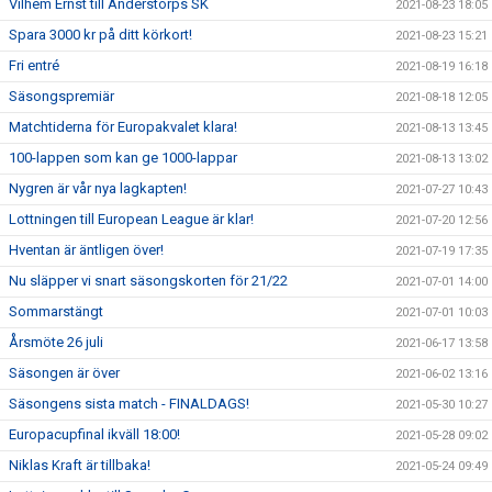
Vilhem Ernst till Anderstorps SK
2021-08-23 18:05
Spara 3000 kr på ditt körkort!
2021-08-23 15:21
Fri entré
2021-08-19 16:18
Säsongspremiär
2021-08-18 12:05
Matchtiderna för Europakvalet klara!
2021-08-13 13:45
100-lappen som kan ge 1000-lappar
2021-08-13 13:02
Nygren är vår nya lagkapten!
2021-07-27 10:43
Lottningen till European League är klar!
2021-07-20 12:56
Hventan är äntligen över!
2021-07-19 17:35
Nu släpper vi snart säsongskorten för 21/22
2021-07-01 14:00
Sommarstängt
2021-07-01 10:03
Årsmöte 26 juli
2021-06-17 13:58
Säsongen är över
2021-06-02 13:16
Säsongens sista match - FINALDAGS!
2021-05-30 10:27
Europacupfinal ikväll 18:00!
2021-05-28 09:02
Niklas Kraft är tillbaka!
2021-05-24 09:49