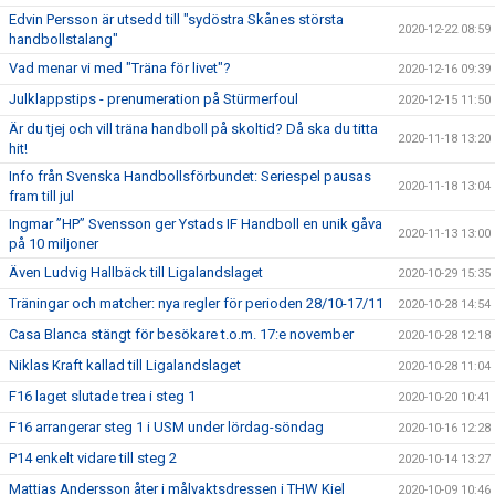
Edvin Persson är utsedd till "sydöstra Skånes största
2020-12-22 08:59
handbollstalang"
Vad menar vi med "Träna för livet"?
2020-12-16 09:39
Julklappstips - prenumeration på Stürmerfoul
2020-12-15 11:50
Är du tjej och vill träna handboll på skoltid? Då ska du titta
2020-11-18 13:20
hit!
Info från Svenska Handbollsförbundet: Seriespel pausas
2020-11-18 13:04
fram till jul
Ingmar ”HP” Svensson ger Ystads IF Handboll en unik gåva
2020-11-13 13:00
på 10 miljoner
Även Ludvig Hallbäck till Ligalandslaget
2020-10-29 15:35
Träningar och matcher: nya regler för perioden 28/10-17/11
2020-10-28 14:54
Casa Blanca stängt för besökare t.o.m. 17:e november
2020-10-28 12:18
Niklas Kraft kallad till Ligalandslaget
2020-10-28 11:04
F16 laget slutade trea i steg 1
2020-10-20 10:41
F16 arrangerar steg 1 i USM under lördag-söndag
2020-10-16 12:28
P14 enkelt vidare till steg 2
2020-10-14 13:27
Mattias Andersson åter i målvaktsdressen i THW Kiel
2020-10-09 10:46