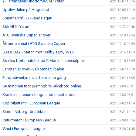
YIF arrangerar Ungdoms-SM i Ystad
2021-10-07 15:16
Upplev Julen på Högestad
2021-10-05 14:19
Jonathan till U17-landslaget!
2021-09-28 16:34
Sök NUI i Ystad!
2021-09-27 20:46
ATG Svenska Cupen är över
2021-09-19 17:34
Åttondelsfinal i ATG Svenska Cupen
2021-09-15 09:59
GAMEDAY - Match mot Hallby 14/9, 19.00
2021-09-14 11:14
Se våra bortamatcher på C More till specialpris!
2021-09-10 13:59
Längtan är över - välkomna tillbaka!
2021-09-07 16:10
Europaäventyret slut för denna gång.
2021-09-04 18:05
Se matchen mot Bjerringbro-Silkeborg online.
2021-09-03 20:01
Kiosken i arenan stängd under september.
2021-09-03 08:51
Köp biljetter till European League
2021-09-02 11:14
Simon Nyberg förstärker!
2021-08-31 14:19
Returmatch i European League
2021-08-30 16:34
Vinst i European League!
2021-08-28 21:35