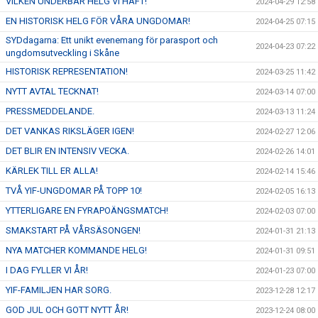
VILKEN UNDERBAR HELG VI HAFT!
2024-04-29 12:58
EN HISTORISK HELG FÖR VÅRA UNGDOMAR!
2024-04-25 07:15
SYDdagarna: Ett unikt evenemang för parasport och
2024-04-23 07:22
ungdomsutveckling i Skåne
HISTORISK REPRESENTATION!
2024-03-25 11:42
NYTT AVTAL TECKNAT!
2024-03-14 07:00
PRESSMEDDELANDE.
2024-03-13 11:24
DET VANKAS RIKSLÄGER IGEN!
2024-02-27 12:06
DET BLIR EN INTENSIV VECKA.
2024-02-26 14:01
KÄRLEK TILL ER ALLA!
2024-02-14 15:46
TVÅ YIF-UNGDOMAR PÅ TOPP 10!
2024-02-05 16:13
YTTERLIGARE EN FYRAPOÄNGSMATCH!
2024-02-03 07:00
SMAKSTART PÅ VÅRSÄSONGEN!
2024-01-31 21:13
NYA MATCHER KOMMANDE HELG!
2024-01-31 09:51
I DAG FYLLER VI ÅR!
2024-01-23 07:00
YIF-FAMILJEN HAR SORG.
2023-12-28 12:17
GOD JUL OCH GOTT NYTT ÅR!
2023-12-24 08:00