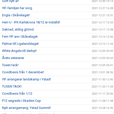
Gott nytt år!
2021-12-30 10:13
YIF-familjen har sorg.
2021-12-27 16:28
Engla i Skånelaget!
2021-12-21 10:31
Herr-U - IFK Karlskrona 18/12 är inställd!
2021-12-17 15:33
Saknad, aldrig glömd.
2021-12-17 13:38
Fem YIF:are i Skånelaget
2021-12-16 12:56
Palmar till Ligalandslaget
2021-12-15 11:44
White Angels till derbyt!
2021-12-09 20:49
Årets veteraner
2021-12-09 20:43
Tusen tack!
2021-12-09 20:41
Covidbevis från 1 december!
2021-12-01 08:36
YIF arrangerar landskamp i Ystad!
2021-11-30 12:40
TUSEN TACK!
2021-11-23 11:03
Covidbevis från 1/12
2021-11-17 20:06
P12 segrade i Skadevi Cup
2021-11-08 11:48
Nytt arrangemang: Ystad Summit!
2021-10-28 16:35