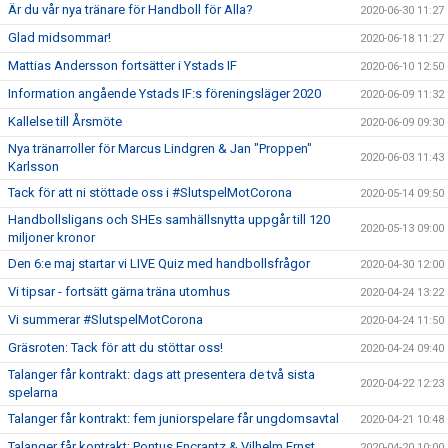
Är du vår nya tränare för Handboll för Alla?
2020-06-30 11:27
Glad midsommar!
2020-06-18 11:27
Mattias Andersson fortsätter i Ystads IF
2020-06-10 12:50
Information angående Ystads IF:s föreningsläger 2020
2020-06-09 11:32
Kallelse till Årsmöte
2020-06-09 09:30
Nya tränarroller för Marcus Lindgren & Jan "Proppen"
2020-06-03 11:43
Karlsson
Tack för att ni stöttade oss i #SlutspelMotCorona
2020-05-14 09:50
Handbollsligans och SHEs samhällsnytta uppgår till 120
2020-05-13 09:00
miljoner kronor
Den 6:e maj startar vi LIVE Quiz med handbollsfrågor
2020-04-30 12:00
Vi tipsar - fortsätt gärna träna utomhus
2020-04-24 13:22
Vi summerar #SlutspelMotCorona
2020-04-24 11:50
Gräsroten: Tack för att du stöttar oss!
2020-04-24 09:40
Talanger får kontrakt: dags att presentera de två sista
2020-04-22 12:23
spelarna
Talanger får kontrakt: fem juniorspelare får ungdomsavtal
2020-04-21 10:48
Talanger får kontrakt: Pontus Encrantz & Vilhelm Ernst
2020-04-20 10:00