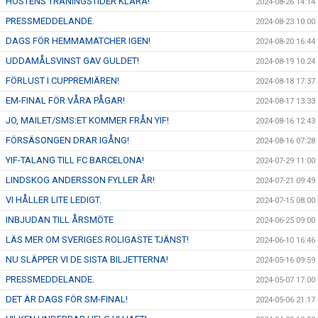
HÖSTENS TRÄNINGSTIDER KLARA!
2024-08-26 14:14
PRESSMEDDELANDE.
2024-08-23 10:00
DAGS FÖR HEMMAMATCHER IGEN!
2024-08-20 16:44
UDDAMÅLSVINST GAV GULDET!
2024-08-19 10:24
FÖRLUST I CUPPREMIÄREN!
2024-08-18 17:37
EM-FINAL FÖR VÅRA PÅGAR!
2024-08-17 13:33
JO, MAILET/SMS:ET KOMMER FRÅN YIF!
2024-08-16 12:43
FÖRSÄSONGEN DRAR IGÅNG!
2024-08-16 07:28
YIF-TALANG TILL FC BARCELONA!
2024-07-29 11:00
LINDSKOG ANDERSSON FYLLER ÅR!
2024-07-21 09:49
VI HÅLLER LITE LEDIGT.
2024-07-15 08:00
INBJUDAN TILL ÅRSMÖTE
2024-06-25 09:00
LÄS MER OM SVERIGES ROLIGASTE TJÄNST!
2024-06-10 16:46
NU SLÄPPER VI DE SISTA BILJETTERNA!
2024-05-16 09:59
PRESSMEDDELANDE.
2024-05-07 17:00
DET ÄR DAGS FÖR SM-FINAL!
2024-05-06 21:17