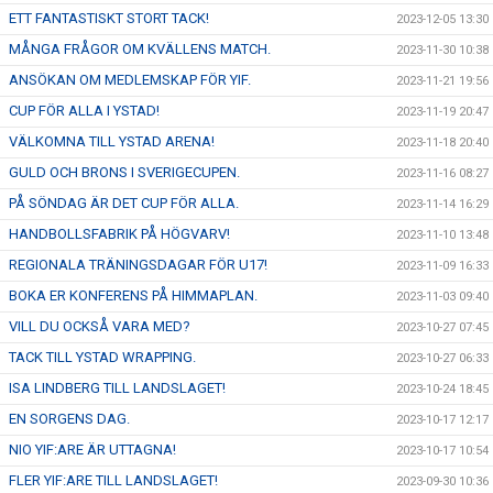
ETT FANTASTISKT STORT TACK!
2023-12-05 13:30
MÅNGA FRÅGOR OM KVÄLLENS MATCH.
2023-11-30 10:38
ANSÖKAN OM MEDLEMSKAP FÖR YIF.
2023-11-21 19:56
CUP FÖR ALLA I YSTAD!
2023-11-19 20:47
VÄLKOMNA TILL YSTAD ARENA!
2023-11-18 20:40
GULD OCH BRONS I SVERIGECUPEN.
2023-11-16 08:27
PÅ SÖNDAG ÄR DET CUP FÖR ALLA.
2023-11-14 16:29
HANDBOLLSFABRIK PÅ HÖGVARV!
2023-11-10 13:48
REGIONALA TRÄNINGSDAGAR FÖR U17!
2023-11-09 16:33
BOKA ER KONFERENS PÅ HIMMAPLAN.
2023-11-03 09:40
VILL DU OCKSÅ VARA MED?
2023-10-27 07:45
TACK TILL YSTAD WRAPPING.
2023-10-27 06:33
ISA LINDBERG TILL LANDSLAGET!
2023-10-24 18:45
EN SORGENS DAG.
2023-10-17 12:17
NIO YIF:ARE ÄR UTTAGNA!
2023-10-17 10:54
FLER YIF:ARE TILL LANDSLAGET!
2023-09-30 10:36