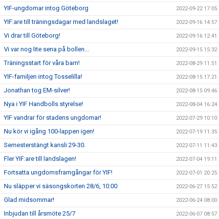
YIF-ungdomar intog Göteborg
2022-09-22 17:05
YIF:are till träningsdagar med landslaget!
2022-09-16 14:57
Vi drar till Göteborg!
2022-09-16 12:41
Vi var nog lite sena på bollen...
2022-09-15 15:32
Träningsstart för våra barn!
2022-08-29 11:51
YIF-familjen intog Tosselilla!
2022-08-15 17:21
Jonathan tog EM-silver!
2022-08-15 09:46
Nya i YIF Handbolls styrelse!
2022-08-04 16:24
YIF vandrar för stadens ungdomar!
2022-07-29 10:10
Nu kör vi igång 100-lappen igen!
2022-07-19 11:35
Semesterstängt kansli 29-30.
2022-07-11 11:43
Fler YIF:are till landslagen!
2022-07-04 19:11
Fortsatta ungdomsframgångar för YIF!
2022-07-01 20:25
Nu släpper vi säsongskorten 28/6, 10:00
2022-06-27 15:52
Glad midsommar!
2022-06-24 08:00
Inbjudan till årsmöte 25/7
2022-06-07 08:57