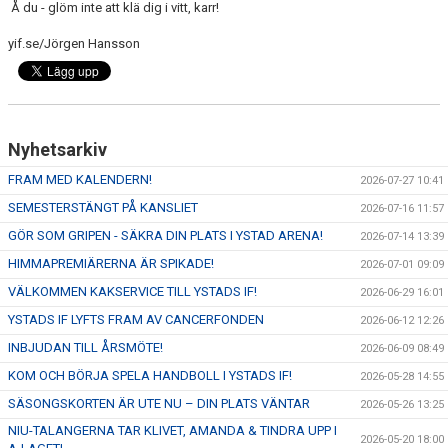
Å du - glöm inte att klä dig i vitt, karr!
yif.se/Jörgen Hansson
Nyhetsarkiv
FRAM MED KALENDERN!
2026-07-27 10:41
SEMESTERSTÄNGT PÅ KANSLIET
2026-07-16 11:57
GÖR SOM GRIPEN - SÄKRA DIN PLATS I YSTAD ARENA!
2026-07-14 13:39
HIMMAPREMIÄRERNA ÄR SPIKADE!
2026-07-01 09:09
VÄLKOMMEN KAKSERVICE TILL YSTADS IF!
2026-06-29 16:01
YSTADS IF LYFTS FRAM AV CANCERFONDEN
2026-06-12 12:26
INBJUDAN TILL ÅRSMÖTE!
2026-06-09 08:49
KOM OCH BÖRJA SPELA HANDBOLL I YSTADS IF!
2026-05-28 14:55
SÄSONGSKORTEN ÄR UTE NU – DIN PLATS VÄNTAR
2026-05-26 13:25
NIU-TALANGERNA TAR KLIVET, AMANDA & TINDRA UPP I
2026-05-20 18:00