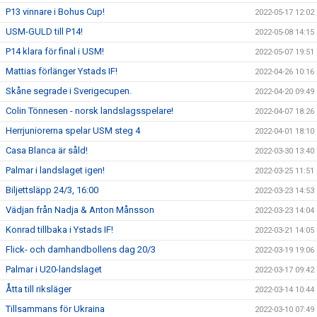
P13 vinnare i Bohus Cup!
2022-05-17 12:02
USM-GULD till P14!
2022-05-08 14:15
P14 klara för final i USM!
2022-05-07 19:51
Mattias förlänger Ystads IF!
2022-04-26 10:16
Skåne segrade i Sverigecupen.
2022-04-20 09:49
Colin Tönnesen - norsk landslagsspelare!
2022-04-07 18:26
Herrjuniorerna spelar USM steg 4
2022-04-01 18:10
Casa Blanca är såld!
2022-03-30 13:40
Palmar i landslaget igen!
2022-03-25 11:51
Biljettsläpp 24/3, 16:00
2022-03-23 14:53
Vädjan från Nadja & Anton Månsson
2022-03-23 14:04
Konrad tillbaka i Ystads IF!
2022-03-21 14:05
Flick- och damhandbollens dag 20/3
2022-03-19 19:06
Palmar i U20-landslaget
2022-03-17 09:42
Åtta till riksläger
2022-03-14 10:44
Tillsammans för Ukraina
2022-03-10 07:49