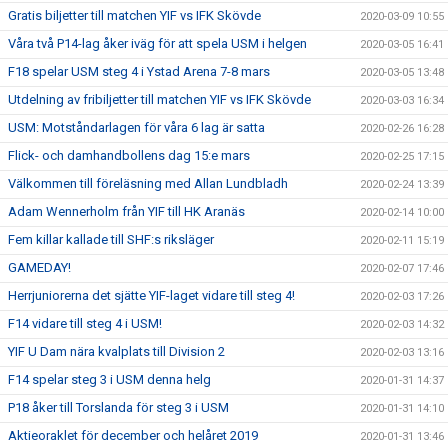
Gratis biljetter till matchen YIF vs IFK Skövde
2020-03-09 10:55
Våra två P14-lag åker iväg för att spela USM i helgen
2020-03-05 16:41
F18 spelar USM steg 4 i Ystad Arena 7-8 mars
2020-03-05 13:48
Utdelning av fribiljetter till matchen YIF vs IFK Skövde
2020-03-03 16:34
USM: Motståndarlagen för våra 6 lag är satta
2020-02-26 16:28
Flick- och damhandbollens dag 15:e mars
2020-02-25 17:15
Välkommen till föreläsning med Allan Lundbladh
2020-02-24 13:39
Adam Wennerholm från YIF till HK Aranäs
2020-02-14 10:00
Fem killar kallade till SHF:s riksläger
2020-02-11 15:19
GAMEDAY!
2020-02-07 17:46
Herrjuniorerna det sjätte YIF-laget vidare till steg 4!
2020-02-03 17:26
F14 vidare till steg 4 i USM!
2020-02-03 14:32
YIF U Dam nära kvalplats till Division 2
2020-02-03 13:16
F14 spelar steg 3 i USM denna helg
2020-01-31 14:37
P18 åker till Torslanda för steg 3 i USM
2020-01-31 14:10
Aktieoraklet för december och helåret 2019
2020-01-31 13:46