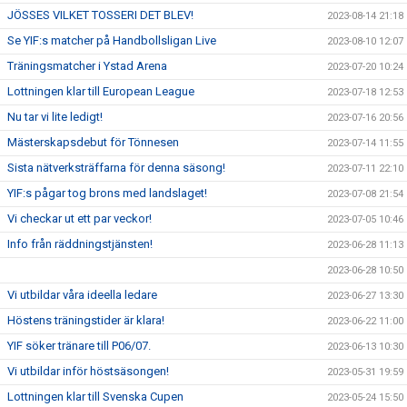
JÖSSES VILKET TOSSERI DET BLEV!
2023-08-14 21:18
Se YIF:s matcher på Handbollsligan Live
2023-08-10 12:07
Träningsmatcher i Ystad Arena
2023-07-20 10:24
Lottningen klar till European League
2023-07-18 12:53
Nu tar vi lite ledigt!
2023-07-16 20:56
Mästerskapsdebut för Tönnesen
2023-07-14 11:55
Sista nätverksträffarna för denna säsong!
2023-07-11 22:10
YIF:s pågar tog brons med landslaget!
2023-07-08 21:54
Vi checkar ut ett par veckor!
2023-07-05 10:46
Info från räddningstjänsten!
2023-06-28 11:13
2023-06-28 10:50
Vi utbildar våra ideella ledare
2023-06-27 13:30
Höstens träningstider är klara!
2023-06-22 11:00
YIF söker tränare till P06/07.
2023-06-13 10:30
Vi utbildar inför höstsäsongen!
2023-05-31 19:59
Lottningen klar till Svenska Cupen
2023-05-24 15:50