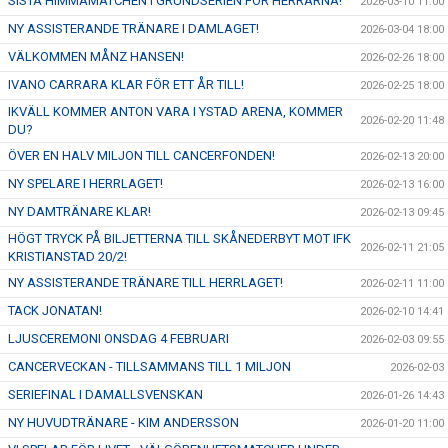
SISTA HIMMAMATCHEN I GRUNDSERIEN FÖR HERRARNA!
2026-03-10 11:00
NY ASSISTERANDE TRÄNARE I DAMLAGET!
2026-03-04 18:00
VÄLKOMMEN MÅNZ HANSEN!
2026-02-26 18:00
IVANO CARRARA KLAR FÖR ETT ÅR TILL!
2026-02-25 18:00
IKVÄLL KOMMER ANTON VARA I YSTAD ARENA, KOMMER
2026-02-20 11:48
DU?
ÖVER EN HALV MILJON TILL CANCERFONDEN!
2026-02-13 20:00
NY SPELARE I HERRLAGET!
2026-02-13 16:00
NY DAMTRÄNARE KLAR!
2026-02-13 09:45
HÖGT TRYCK PÅ BILJETTERNA TILL SKÅNEDERBYT MOT IFK
2026-02-11 21:05
KRISTIANSTAD 20/2!
NY ASSISTERANDE TRÄNARE TILL HERRLAGET!
2026-02-11 11:00
TACK JONATAN!
2026-02-10 14:41
LJUSCEREMONI ONSDAG 4 FEBRUARI
2026-02-03 09:55
CANCERVECKAN - TILLSAMMANS TILL 1 MILJON
2026-02-03
SERIEFINAL I DAMALLSVENSKAN
2026-01-26 14:43
NY HUVUDTRÄNARE - KIM ANDERSSON
2026-01-20 11:00