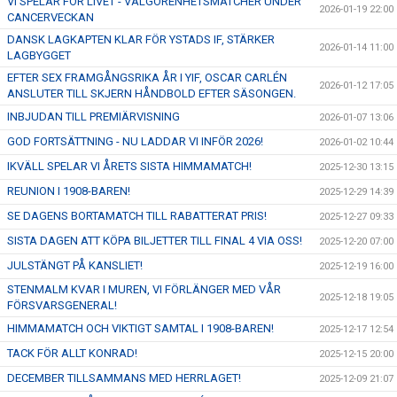
VI SPELAR FÖR LIVET - VÄLGÖRENHETSMATCHER UNDER
2026-01-19 22:00
CANCERVECKAN
DANSK LAGKAPTEN KLAR FÖR YSTADS IF, STÄRKER
2026-01-14 11:00
LAGBYGGET
EFTER SEX FRAMGÅNGSRIKA ÅR I YIF, OSCAR CARLÉN
2026-01-12 17:05
ANSLUTER TILL SKJERN HÅNDBOLD EFTER SÄSONGEN.
INBJUDAN TILL PREMIÄRVISNING
2026-01-07 13:06
GOD FORTSÄTTNING - NU LADDAR VI INFÖR 2026!
2026-01-02 10:44
IKVÄLL SPELAR VI ÅRETS SISTA HIMMAMATCH!
2025-12-30 13:15
REUNION I 1908-BAREN!
2025-12-29 14:39
SE DAGENS BORTAMATCH TILL RABATTERAT PRIS!
2025-12-27 09:33
SISTA DAGEN ATT KÖPA BILJETTER TILL FINAL 4 VIA OSS!
2025-12-20 07:00
JULSTÄNGT PÅ KANSLIET!
2025-12-19 16:00
STENMALM KVAR I MUREN, VI FÖRLÄNGER MED VÅR
2025-12-18 19:05
FÖRSVARSGENERAL!
HIMMAMATCH OCH VIKTIGT SAMTAL I 1908-BAREN!
2025-12-17 12:54
TACK FÖR ALLT KONRAD!
2025-12-15 20:00
DECEMBER TILLSAMMANS MED HERRLAGET!
2025-12-09 21:07