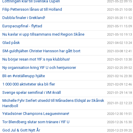
Lottningen klar till Svenska Cupen
2021-05-22 09:15
Filip Pettersson lånas ut till Holland
2021-05-21 10:00
Dubbla finaler i Grekland!
2021-05-20 11:52
Europacupfinal - flyttad
2021-05-11 15:09
Nu kavlar vi upp tillsammans med Region Skåne
2021-05-10 19:13
Glad påsk
2021-04-02 13:24
SM-guldhjälten Christer Hansson har gått bort
2021-03-08 12:41
Nu börjar resan mot YIF:s nya klubbhus!
2021-03-01 13:30
Ny organisation kring YIF U och herrjuniorer
2021-02-25 09:52
Bli en #viställerupp hjälte
2021-02-16 23:30
1 000 000 aktiviteter ska bli fler
2021-02-09 12:46
Sverige spelar semifinal i VM ikväll
2021-01-29 14:18
Michelle Fyhr Seifert utsedd till Månadens Eldsjäl av Skånsk
2021-01-22 12:23
Handboll
Ystadsöner Champions Leaguevinnare!
2020-12-30 19:51
Tor Blendberg slutar som tränare i YIF U
2020-12-26 15:30
God Jul & Gott Nytt År
2020-12-23 09:25