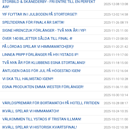
STORBILD & SKÅNEDERBY - FRI ENTRÉ TILL EN PERFEKT
2025-12-08 13:08
AW!
YIF FLYTTAR IN I JULBODEN PÅ STORTORGET!
2025-12-02 14:58
SPELTIDERNA FÖR FINAL4 ÄR SATTA!
2025-11-26 08:19
SIGNE HRENCZUK FÖRLÄNGER - TVÅ NYA ÅR I YIF!
2025-11-25 11:00
ÖVER 140 BILJETTER SÅLDA TILL FINAL 4!
2025-11-23 08:00
PÅ LÖRDAG SPELAR VI HIMMAMATCH(ER)!
2025-11-20 21:42
LINNEA PRIPP FÖRLÄNGER PÅ H9 I YSTADS IF!
2025-11-19 17:00
TVÅ NYA ÅR FÖR KLUBBENS EGNA STORTALANG!
2025-11-18 15:00
ÄNTLIGEN DAGS FÖR JUL PÅ HÖGESTAD IGEN!
2025-11-12 16:04
VI SKA TILL HALMSTAD IGEN!!!
2025-11-10 10:28
EGNA PRODUKTEN EMMA WESTER FÖRLÄNGER!
2025-11-06 11:00
2025-10-30 10:14
VÄRLDSPREMIÄR FÖR BORTAMATCH PÅ HOTELL FRITIDEN
2025-10-28 08:17
IKVÄLL SPELAR VI HIMMAMATCH!
2025-10-24 10:35
VÄLKOMMEN TILL YSTADS IF TRISTAN ILLMAN!
2025-10-22 11:00
IKVÄLL SPELAR VI HISTORISK KVARTSFINAL!
2025-10-22 10:38