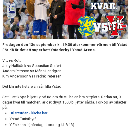
YIF:S NOSTALGOTEK
MEDLEMSKAP
Fredagen den 13e september kl. 19:30 återkommer värmen till Ystad.
För då är det ett superhett Ystaderby i Ystad Arena.
Vitt
vs
Rött
Jerry Hallbäck
vs
Sebastian Seifert
Anders Persson
vs
Måns Landgren
Kim Andersson
vs
Fredrik Petersen
Det blir inte hetare än så i lilla Ystad.
Se till att köpa biljett i god tid om du vill ha en bra sittplats. Redan nu, 9
dagar kvar till matchen, är det drygt 1500 biljetter sålda. Förköp av biljetter
på:
Biljettsidan - klicka här
Ystad Turistbyrå
YIFs kansli (måndag - torsdag kl. 8-13).