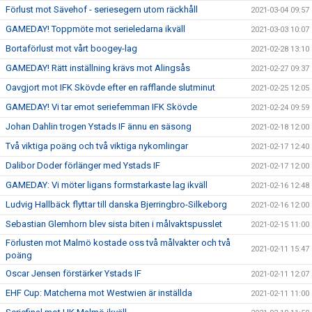
Förlust mot Sävehof - seriesegern utom räckhåll
2021-03-04 09:57
GAMEDAY! Toppmöte mot serieledarna ikväll
2021-03-03 10:07
Bortaförlust mot vårt boogey-lag
2021-02-28 13:10
GAMEDAY! Rätt inställning krävs mot Alingsås
2021-02-27 09:37
Oavgjort mot IFK Skövde efter en rafflande slutminut
2021-02-25 12:05
GAMEDAY! Vi tar emot seriefemman IFK Skövde
2021-02-24 09:59
Johan Dahlin trogen Ystads IF ännu en säsong
2021-02-18 12:00
Två viktiga poäng och två viktiga nykomlingar
2021-02-17 12:40
Dalibor Doder förlänger med Ystads IF
2021-02-17 12:00
GAMEDAY: Vi möter ligans formstarkaste lag ikväll
2021-02-16 12:48
Ludvig Hallbäck flyttar till danska Bjerringbro-Silkeborg
2021-02-16 12:00
Sebastian Glemhorn blev sista biten i målvaktspusslet
2021-02-15 11:00
Förlusten mot Malmö kostade oss två målvakter och två
2021-02-11 15:47
poäng
Oscar Jensen förstärker Ystads IF
2021-02-11 12:07
EHF Cup: Matcherna mot Westwien är inställda
2021-02-11 11:00