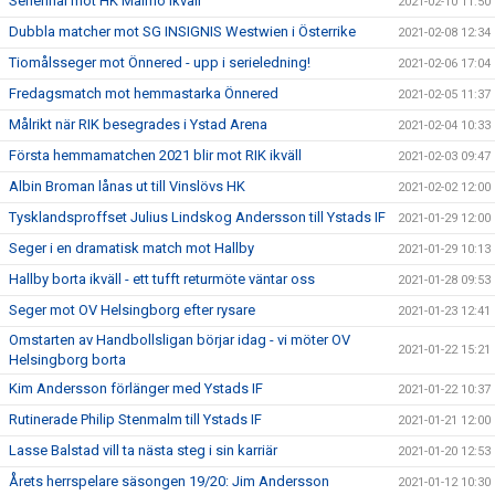
Seriefinal mot HK Malmö ikväll
2021-02-10 11:50
Dubbla matcher mot SG INSIGNIS Westwien i Österrike
2021-02-08 12:34
Tiomålsseger mot Önnered - upp i serieledning!
2021-02-06 17:04
Fredagsmatch mot hemmastarka Önnered
2021-02-05 11:37
Målrikt när RIK besegrades i Ystad Arena
2021-02-04 10:33
Första hemmamatchen 2021 blir mot RIK ikväll
2021-02-03 09:47
Albin Broman lånas ut till Vinslövs HK
2021-02-02 12:00
Tysklandsproffset Julius Lindskog Andersson till Ystads IF
2021-01-29 12:00
Seger i en dramatisk match mot Hallby
2021-01-29 10:13
Hallby borta ikväll - ett tufft returmöte väntar oss
2021-01-28 09:53
Seger mot OV Helsingborg efter rysare
2021-01-23 12:41
Omstarten av Handbollsligan börjar idag - vi möter OV
2021-01-22 15:21
Helsingborg borta
Kim Andersson förlänger med Ystads IF
2021-01-22 10:37
Rutinerade Philip Stenmalm till Ystads IF
2021-01-21 12:00
Lasse Balstad vill ta nästa steg i sin karriär
2021-01-20 12:53
Årets herrspelare säsongen 19/20: Jim Andersson
2021-01-12 10:30