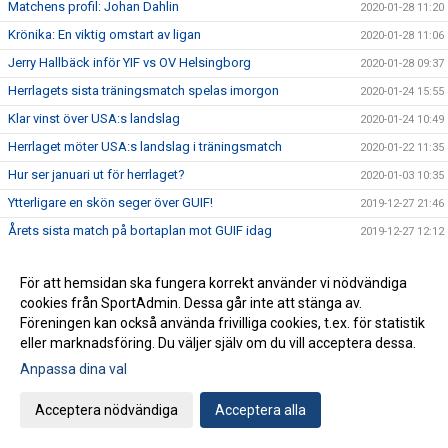
Matchens profil: Johan Dahlin
2020-01-28 11:20
Krönika: En viktig omstart av ligan
2020-01-28 11:06
Jerry Hallbäck inför YIF vs OV Helsingborg
2020-01-28 09:37
Herrlagets sista träningsmatch spelas imorgon
2020-01-24 15:55
Klar vinst över USA:s landslag
2020-01-24 10:49
Herrlaget möter USA:s landslag i träningsmatch
2020-01-22 11:35
Hur ser januari ut för herrlaget?
2020-01-03 10:35
Ytterligare en skön seger över GUIF!
2019-12-27 21:46
Årets sista match på bortaplan mot GUIF idag
2019-12-27 12:12
Mario Lipovac lämnar Ystads IF efter säsongen
2019-12-26 11:00
För att hemsidan ska fungera korrekt använder vi nödvändiga
Förlust i decenniets sista hemmamatch
2019-12-20 22:14
cookies från SportAdmin. Dessa går inte att stänga av.
Jerry Hallbäck inför YIF vs IFK Kristianstad
2019-12-19 14:50
Föreningen kan också använda frivilliga cookies, t.ex. för statistik
eller marknadsföring. Du väljer själv om du vill acceptera dessa.
Matchens profil: Jonathan Svensson
2019-12-19 13:50
Anpassa dina val
Krönika: Decenniets sista himmamatch
2019-12-19 11:57
Förlust mot IFK Kristianstad i rond 1
2019-12-17 12:04
Acceptera nödvändiga
Acceptera alla
Svår bortamatch mot IFK Kristianstad ikväll
2019-12-16 14:07