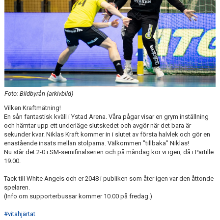
Foto: Bildbyrån (arkivbild)
Vilken Kraftmätning!
En sån fantastisk kväll i Ystad Arena. Våra pågar visar en grym inställning
och hämtar upp ett underläge slutskedet och avgör när det bara är
sekunder kvar. Niklas Kraft kommer in i slutet av första halvlek och gör en
enastående insats mellan stolparna. Välkommen "tillbaka" Niklas!
Nu står det 2-0 i SM-semifinalserien och på måndag kör vi igen, då i Partille
19.00.
Tack till White Angels och er 2048 i publiken som åter igen var den åttonde
spelaren.
(Info om supporterbussar kommer 10.00 på fredag.)
#vitahjärtat