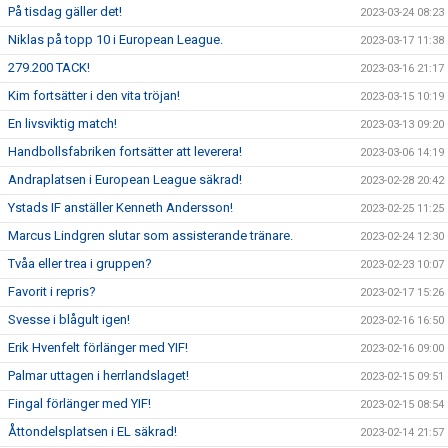
På tisdag gäller det!
2023-03-24 08:23
Niklas på topp 10 i European League.
2023-03-17 11:38
279.200 TACK!
2023-03-16 21:17
Kim fortsätter i den vita tröjan!
2023-03-15 10:19
En livsviktig match!
2023-03-13 09:20
Handbollsfabriken fortsätter att leverera!
2023-03-06 14:19
Andraplatsen i European League säkrad!
2023-02-28 20:42
Ystads IF anställer Kenneth Andersson!
2023-02-25 11:25
Marcus Lindgren slutar som assisterande tränare.
2023-02-24 12:30
Tvåa eller trea i gruppen?
2023-02-23 10:07
Favorit i repris?
2023-02-17 15:26
Svesse i blågult igen!
2023-02-16 16:50
Erik Hvenfelt förlänger med YIF!
2023-02-16 09:00
Palmar uttagen i herrlandslaget!
2023-02-15 09:51
Fingal förlänger med YIF!
2023-02-15 08:54
Åttondelsplatsen i EL säkrad!
2023-02-14 21:57