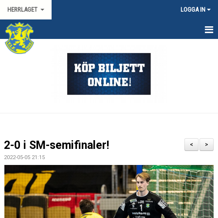
HERRLAGET
LOGGA IN
HEM
KALENDER
TRUPPEN
KONTAKT
MATCHER
2-0 i SM-semifinaler!
<
>
SPORTGRUPP HERR
2022-05-05 21:15
HANDBOLLSLIGAN HERR
SVENSKA CUPEN HERR