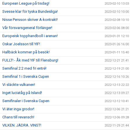
European League på tisdag!
2023-02-10 13:03
Svesse klar för tyska Bundesliga!
2023-02-10 10:00
Nisse Persson skriver A-kontrakt!
2023-02-08 10:10
Vår försvarsgeneral förlänger!
2023-02-06 08:00
Europeisk topphandboll i arenan!
2023-01-31 12:10
Oskar Joelsson till YIF!
2023-01-26 16:00
Hallbäck kommer på besök!
2023-01-11 15:40
FULLT! - Åk med YIF till Flensburg!
2022-12-21 21:41
Semifinal 2:2 med fri entré!
2022-12-19 21:00
Semifinal 1 i Svenska Cupen
2022-12-16 10:26
Vi släckte vulkanen!
2022-12-13 22:22
Inget luciatåg på Island!
2022-12-13 09:27
Semifinaler i Svenska Cupen
2022-12-12 10:41
Vi äter inga grodor!
2022-12-06 21:21
Chans till revansch!
2022-12-06 09:28
VILKEN. JÄDRA. VINST!
2022-11-29 21:44