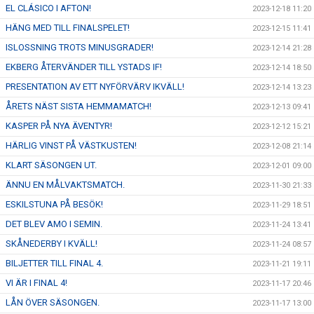
EL CLÁSICO I AFTON!
2023-12-18 11:20
HÄNG MED TILL FINALSPELET!
2023-12-15 11:41
ISLOSSNING TROTS MINUSGRADER!
2023-12-14 21:28
EKBERG ÅTERVÄNDER TILL YSTADS IF!
2023-12-14 18:50
PRESENTATION AV ETT NYFÖRVÄRV IKVÄLL!
2023-12-14 13:23
ÅRETS NÄST SISTA HEMMAMATCH!
2023-12-13 09:41
KASPER PÅ NYA ÄVENTYR!
2023-12-12 15:21
HÄRLIG VINST PÅ VÄSTKUSTEN!
2023-12-08 21:14
KLART SÄSONGEN UT.
2023-12-01 09:00
ÄNNU EN MÅLVAKTSMATCH.
2023-11-30 21:33
ESKILSTUNA PÅ BESÖK!
2023-11-29 18:51
DET BLEV AMO I SEMIN.
2023-11-24 13:41
SKÅNEDERBY I KVÄLL!
2023-11-24 08:57
BILJETTER TILL FINAL 4.
2023-11-21 19:11
VI ÄR I FINAL 4!
2023-11-17 20:46
LÅN ÖVER SÄSONGEN.
2023-11-17 13:00