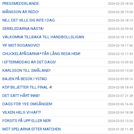
PRESSMEDDELANDE.
2024-02-29 18:30
MÅNSSON ÄR REDO!
2024-02-28 19:00
NEJ, DET VILLE SIG INTE I DAG.
2024-02-24 18:15
SERIELEDARNA NÄSTA!
2024-02-24 09:04
VÄLKOMNA TILLBAKA TILL HANDBOLLSLIGAN.
2024-02-18 19:37
YIF MOT ROGANOVIC!
2024-02-18 17:46
CHUCKELÁPÅGARNA* FÅR LÅNG RESA HEM!
2024-02-10 17:43
I EFTERMIDDAG ÄR DET DAGS!
2024-02-10 09:30
KARLSSON TILL SMÅLAND!
2024-02-09 13:00
BAJEN PÅ BESÖK I YSTAD.
2024-02-09 09:16
KÖP BILJETTER TILL FINAL 4!
2024-02-08 18:49
DET SATT HÅRT INNE!
2024-02-07 21:28
DAGS FÖR 19:E OMGÅNGEN!
2024-02-06 16:46
VILKEN HELG VI HAFT!
2024-02-04 18:58
FÖRSITS PÅ UPP ELLER NER!
2024-02-03 13:26
MÖT SPELARNA EFTER MATCHEN.
2024-01-30 11:48