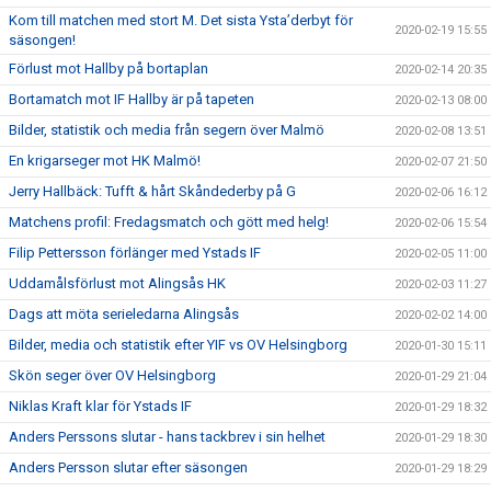
Kom till matchen med stort M. Det sista Ysta’derbyt för
2020-02-19 15:55
säsongen!
Förlust mot Hallby på bortaplan
2020-02-14 20:35
Bortamatch mot IF Hallby är på tapeten
2020-02-13 08:00
Bilder, statistik och media från segern över Malmö
2020-02-08 13:51
En krigarseger mot HK Malmö!
2020-02-07 21:50
Jerry Hallbäck: Tufft & hårt Skåndederby på G
2020-02-06 16:12
Matchens profil: Fredagsmatch och gött med helg!
2020-02-06 15:54
Filip Pettersson förlänger med Ystads IF
2020-02-05 11:00
Uddamålsförlust mot Alingsås HK
2020-02-03 11:27
Dags att möta serieledarna Alingsås
2020-02-02 14:00
Bilder, media och statistik efter YIF vs OV Helsingborg
2020-01-30 15:11
Skön seger över OV Helsingborg
2020-01-29 21:04
Niklas Kraft klar för Ystads IF
2020-01-29 18:32
Anders Perssons slutar - hans tackbrev i sin helhet
2020-01-29 18:30
Anders Persson slutar efter säsongen
2020-01-29 18:29