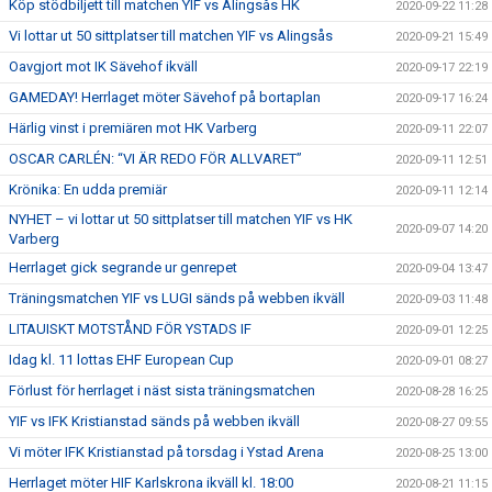
Köp stödbiljett till matchen YIF vs Alingsås HK
2020-09-22 11:28
Vi lottar ut 50 sittplatser till matchen YIF vs Alingsås
2020-09-21 15:49
Oavgjort mot IK Sävehof ikväll
2020-09-17 22:19
GAMEDAY! Herrlaget möter Sävehof på bortaplan
2020-09-17 16:24
Härlig vinst i premiären mot HK Varberg
2020-09-11 22:07
OSCAR CARLÉN: “VI ÄR REDO FÖR ALLVARET”
2020-09-11 12:51
Krönika: En udda premiär
2020-09-11 12:14
NYHET – vi lottar ut 50 sittplatser till matchen YIF vs HK
2020-09-07 14:20
Varberg
Herrlaget gick segrande ur genrepet
2020-09-04 13:47
Träningsmatchen YIF vs LUGI sänds på webben ikväll
2020-09-03 11:48
LITAUISKT MOTSTÅND FÖR YSTADS IF
2020-09-01 12:25
Idag kl. 11 lottas EHF European Cup
2020-09-01 08:27
Förlust för herrlaget i näst sista träningsmatchen
2020-08-28 16:25
YIF vs IFK Kristianstad sänds på webben ikväll
2020-08-27 09:55
Vi möter IFK Kristianstad på torsdag i Ystad Arena
2020-08-25 13:00
Herrlaget möter HIF Karlskrona ikväll kl. 18:00
2020-08-21 11:15