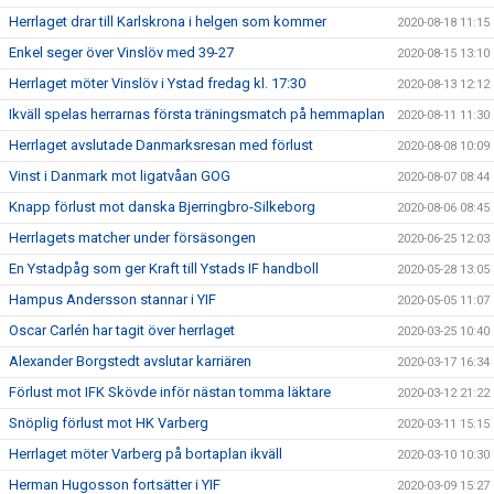
Herrlaget drar till Karlskrona i helgen som kommer
2020-08-18 11:15
Enkel seger över Vinslöv med 39-27
2020-08-15 13:10
Herrlaget möter Vinslöv i Ystad fredag kl. 17:30
2020-08-13 12:12
Ikväll spelas herrarnas första träningsmatch på hemmaplan
2020-08-11 11:30
Herrlaget avslutade Danmarksresan med förlust
2020-08-08 10:09
Vinst i Danmark mot ligatvåan GOG
2020-08-07 08:44
Knapp förlust mot danska Bjerringbro-Silkeborg
2020-08-06 08:45
Herrlagets matcher under försäsongen
2020-06-25 12:03
En Ystadpåg som ger Kraft till Ystads IF handboll
2020-05-28 13:05
Hampus Andersson stannar i YIF
2020-05-05 11:07
Oscar Carlén har tagit över herrlaget
2020-03-25 10:40
Alexander Borgstedt avslutar karriären
2020-03-17 16:34
Förlust mot IFK Skövde inför nästan tomma läktare
2020-03-12 21:22
Snöplig förlust mot HK Varberg
2020-03-11 15:15
Herrlaget möter Varberg på bortaplan ikväll
2020-03-10 10:30
Herman Hugosson fortsätter i YIF
2020-03-09 15:27