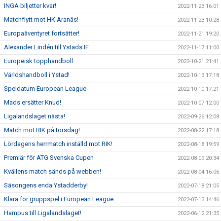
INGA biljetter kvar!
2022-11-23 16:01
Matchflytt mot HK Aranäs!
2022-11-23 10:28
Europaäventyret fortsätter!
2022-11-21 19:20
Alexander Lindén till Ystads IF
2022-11-17 11:00
Europeisk topphandboll
2022-10-21 21:41
Världshandboll i Ystad!
2022-10-13 17:18
Speldatum European League
2022-10-10 17:21
Mads ersätter Knud!
2022-10-07 12:00
Ligalandslaget nästa!
2022-09-26 12:08
Match mot RIK på torsdag!
2022-08-22 17:18
Lördagens herrmatch inställd mot RIK!
2022-08-18 19:59
Premiär för ATG Svenska Cupen
2022-08-09 20:34
Kvällens match sänds på webben!
2022-08-04 16:06
Säsongens enda Ystadderby!
2022-07-18 21:05
Klara för gruppspel i European League
2022-07-13 14:46
Hampus till Ligalandslaget!
2022-06-12 21:35