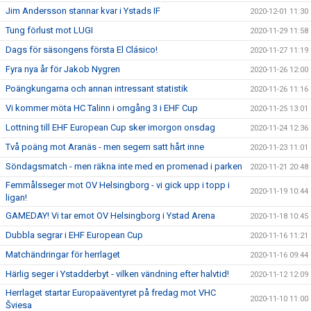
Jim Andersson stannar kvar i Ystads IF
2020-12-01 11:30
Tung förlust mot LUGI
2020-11-29 11:58
Dags för säsongens första El Clásico!
2020-11-27 11:19
Fyra nya år för Jakob Nygren
2020-11-26 12:00
Poängkungarna och annan intressant statistik
2020-11-26 11:16
Vi kommer möta HC Talinn i omgång 3 i EHF Cup
2020-11-25 13:01
Lottning till EHF European Cup sker imorgon onsdag
2020-11-24 12:36
Två poäng mot Aranäs - men segern satt hårt inne
2020-11-23 11:01
Söndagsmatch - men räkna inte med en promenad i parken
2020-11-21 20:48
Femmålsseger mot OV Helsingborg - vi gick upp i topp i
2020-11-19 10:44
ligan!
GAMEDAY! Vi tar emot OV Helsingborg i Ystad Arena
2020-11-18 10:45
Dubbla segrar i EHF European Cup
2020-11-16 11:21
Matchändringar för herrlaget
2020-11-16 09:44
Härlig seger i Ystadderbyt - vilken vändning efter halvtid!
2020-11-12 12:09
Herrlaget startar Europaäventyret på fredag mot VHC
2020-11-10 11:00
Šviesa