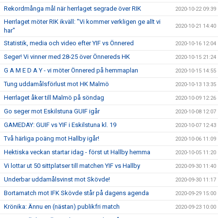
Rekordmånga mål när herrlaget segrade över RIK
2020-10-22 09:39
Herrlaget möter RIK ikväll: "Vi kommer verkligen ge allt vi
2020-10-21 14:40
har"
Statistik, media och video efter YIF vs Önnered
2020-10-16 12:04
Seger! Vi vinner med 28-25 över Önnereds HK
2020-10-15 21:24
G A M E D A Y - vi möter Önnered på hemmaplan
2020-10-15 14:55
Tung uddamålsförlust mot HK Malmö
2020-10-13 13:35
Herrlaget åker till Malmö på söndag
2020-10-09 12:26
Go seger mot Eskilstuna GUIF igår
2020-10-08 12:07
GAMEDAY: GUIF vs YIF i Eskilstuna kl. 19
2020-10-07 12:43
Två härliga poäng mot Hallby igår!
2020-10-06 11:09
Hektiska veckan startar idag - först ut Hallby hemma
2020-10-05 11:20
Vi lottar ut 50 sittplatser till matchen YIF vs Hallby
2020-09-30 11:40
Underbar uddamålsvinst mot Skövde!
2020-09-30 11:17
Bortamatch mot IFK Skövde står på dagens agenda
2020-09-29 15:00
Krönika: Ännu en (nästan) publikfri match
2020-09-23 10:00