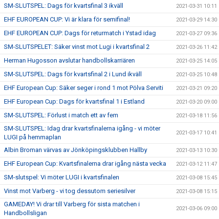
SM-SLUTSPEL: Dags för kvartsfinal 3 ikväll
2021-03-31 10:11
EHF EUROPEAN CUP: Vi är klara för semifinal!
2021-03-29 14:30
EHF EUROPEAN CUP: Dags för returmatch i Ystad idag
2021-03-27 09:36
SM-SLUTSPELET: Säker vinst mot Lugi i kvartsfinal 2
2021-03-26 11:42
Herman Hugosson avslutar handbollskarriären
2021-03-25 14:05
SM-SLUTSPEL: Dags för kvartsfinal 2 i Lund ikväll
2021-03-25 10:48
EHF European Cup: Säker seger i rond 1 mot Pölva Serviti
2021-03-21 09:20
EHF European Cup: Dags för kvartsfinal 1 i Estland
2021-03-20 09:00
SM-SLUTSPEL: Förlust i match ett av fem
2021-03-18 11:56
SM-SLUTSPEL: Idag drar kvartsfinalerna igång - vi möter
2021-03-17 10:41
LUGI på hemmaplan
Albin Broman värvas av Jönköpingsklubben Hallby
2021-03-13 10:30
EHF European Cup: Kvartsfinalerna drar igång nästa vecka
2021-03-12 11:47
SM-slutspel: Vi möter LUGI i kvartsfinalen
2021-03-08 15:45
Vinst mot Varberg - vi tog dessutom seriesilver
2021-03-08 15:15
GAMEDAY! Vi drar till Varberg för sista matchen i
2021-03-06 09:00
Handbollsligan