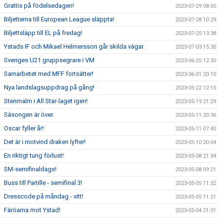
Grattis på födelsedagen!
2023-07-29 08:00
Biljetterna till European League släppta!
2023-07-28 10:29
Biljettsläpp till EL på fredag!
2023-07-25 13:38
Ystads IF och Mikael Helmersson går skilda vägar.
2023-07-03 15:30
Sveriges U21 gruppsegrare i VM
2023-06-25 12:30
Samarbetet med MFF fortsätter!
2023-06-01 20:10
Nya landslagsuppdrag på gång!
2023-05-22 12:15
Stenmalm i All Star-laget igen!
2023-05-19 21:29
Säsongen är över.
2023-05-11 20:36
Oscar fyller år!
2023-05-11 07:40
Det är i motvind draken lyfter!
2023-05-10 20:04
En riktigt tung förlust!
2023-05-08 21:34
SM-semifinaldags!
2023-05-08 09:21
Buss till Partille - semifinal 3!
2023-05-05 11:32
Dresscode på måndag - vitt!
2023-05-05 11:21
Färöarna mot Ystad!
2023-05-04 21:01