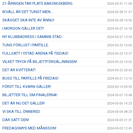
21-ÅRINGEN TAR PLATS BAKOM EKBERG.
2024-05-31 11:00
IKVÄLL ÄR DET TUNGT MEN…
2024-05-28 21:47
SKÄGGET SKA INTE AV ÄNNU!
2024-05-28 10:56
I MORGON GÄLLER DET!
2024-05-27 16:18
NY KLUBBADRESS I SAMMA STAD.
2024-05-27 13:54
TUNG FÖRLUST I PARTILLE.
2024-05-25 10:06
FULLSATT I YSTAD ARENA PÅ TISDAG!
2024-05-23 10:37
VILKET TRYCK PÅ BILJETTFÖRSÄLJNINGEN!
2024-05-23 10:02
DET ÄR KVITTERAT!
2024-05-22 20:42
BUSS TILL PARTILLE PÅ FREDAG!
2024-05-21 12:10
FÖRST TILL KVARN GÄLLER!
2024-05-14 09:39
BILJETTER TILL SM-FINALERNA!
2024-05-07 10:48
DET ÄR NU DET GÄLLER!
2024-05-06 14:23
VI SKA TILL ÖNNERED.
2024-05-04 08:23
DÄR SATT DEN!
2024-05-03 21:31
FREDAGSMYS MED MÅNSSON!
2024-05-02 12:45