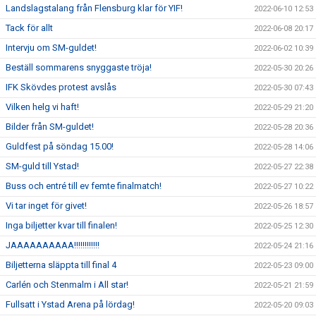
Landslagstalang från Flensburg klar för YIF!
2022-06-10 12:53
Tack för allt
2022-06-08 20:17
Intervju om SM-guldet!
2022-06-02 10:39
Beställ sommarens snyggaste tröja!
2022-05-30 20:26
IFK Skövdes protest avslås
2022-05-30 07:43
Vilken helg vi haft!
2022-05-29 21:20
Bilder från SM-guldet!
2022-05-28 20:36
Guldfest på söndag 15.00!
2022-05-28 14:06
SM-guld till Ystad!
2022-05-27 22:38
Buss och entré till ev femte finalmatch!
2022-05-27 10:22
Vi tar inget för givet!
2022-05-26 18:57
Inga biljetter kvar till finalen!
2022-05-25 12:30
JAAAAAAAAAA!!!!!!!!!!!!
2022-05-24 21:16
Biljetterna släppta till final 4
2022-05-23 09:00
Carlén och Stenmalm i All star!
2022-05-21 21:59
Fullsatt i Ystad Arena på lördag!
2022-05-20 09:03