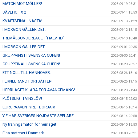
MATCH MOT MÖLLER!
2023-09-19 06:31
SÄVEHOF X 2
2023-09-14 15:53
KVARTSFINAL NÄSTA!
2023-09-13 21:29
I MORGON GÄLLER DET!
2023-09-12 15:15
TREMÅLSUNDERLÄGE I ”HALVTID”.
2023-09-10 16:48
I MORGON GÄLLER DET!
2023-09-01 20:35
GRUPPVINST I SVENSKA CUPEN!
2023-08-30 20:41
GRUPPFINAL I SVENSKA CUPEN!
2023-08-29 20:57
ETT NOLL TILL HANNOVER.
2023-08-26 18:16
FERNEBRAND FORTSÄTTER!
2023-08-25 11:15
HERRLAGET KLARA FÖR AVANCEMANG!
2023-08-23 21:43
PLÖTSLIGT I VINSLÖV!
2023-08-15 22:02
EUROPAÄVENTYRET BÖRJAR!
2023-08-15 16:14
YIF HAR SVERIGES NÖJDASTE SPELARE!
2023-08-14 20:58
Ny träningsmatch för herrlaget.
2023-08-10 15:53
Fina matcher i Danmark
2023-08-03 20:21