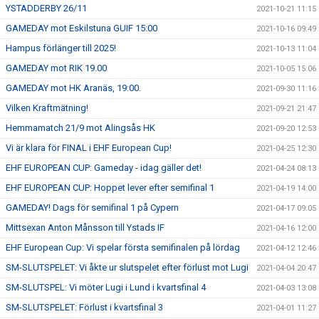
YSTADDERBY 26/11
2021-10-21 11:15
GAMEDAY mot Eskilstuna GUIF 15:00
2021-10-16 09:49
Hampus förlänger till 2025!
2021-10-13 11:04
GAMEDAY mot RIK 19.00
2021-10-05 15:06
GAMEDAY mot HK Aranäs, 19:00.
2021-09-30 11:16
Vilken Kraftmätning!
2021-09-21 21:47
Hemmamatch 21/9 mot Alingsås HK
2021-09-20 12:53
Vi är klara för FINAL i EHF European Cup!
2021-04-25 12:30
EHF EUROPEAN CUP: Gameday - idag gäller det!
2021-04-24 08:13
EHF EUROPEAN CUP: Hoppet lever efter semifinal 1
2021-04-19 14:00
GAMEDAY! Dags för semifinal 1 på Cypern
2021-04-17 09:05
Mittsexan Anton Månsson till Ystads IF
2021-04-16 12:00
EHF European Cup: Vi spelar första semifinalen på lördag
2021-04-12 12:46
SM-SLUTSPELET: Vi åkte ur slutspelet efter förlust mot Lugi
2021-04-04 20:47
SM-SLUTSPEL: Vi möter Lugi i Lund i kvartsfinal 4
2021-04-03 13:08
SM-SLUTSPELET: Förlust i kvartsfinal 3
2021-04-01 11:27