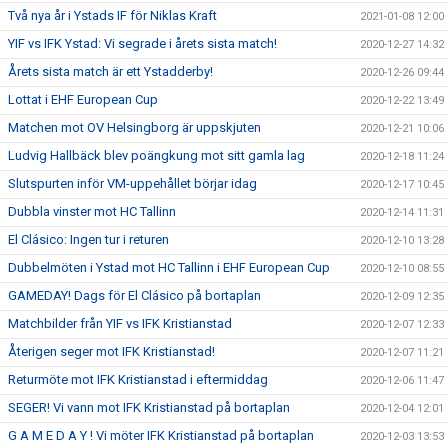
Två nya år i Ystads IF för Niklas Kraft
2021-01-08 12:00
YIF vs IFK Ystad: Vi segrade i årets sista match!
2020-12-27 14:32
Årets sista match är ett Ystadderby!
2020-12-26 09:44
Lottat i EHF European Cup
2020-12-22 13:49
Matchen mot OV Helsingborg är uppskjuten
2020-12-21 10:06
Ludvig Hallbäck blev poängkung mot sitt gamla lag
2020-12-18 11:24
Slutspurten inför VM-uppehållet börjar idag
2020-12-17 10:45
Dubbla vinster mot HC Tallinn
2020-12-14 11:31
El Clásico: Ingen tur i returen
2020-12-10 13:28
Dubbelmöten i Ystad mot HC Tallinn i EHF European Cup
2020-12-10 08:55
GAMEDAY! Dags för El Clásico på bortaplan
2020-12-09 12:35
Matchbilder från YIF vs IFK Kristianstad
2020-12-07 12:33
Återigen seger mot IFK Kristianstad!
2020-12-07 11:21
Returmöte mot IFK Kristianstad i eftermiddag
2020-12-06 11:47
SEGER! Vi vann mot IFK Kristianstad på bortaplan
2020-12-04 12:01
G A M E D A Y ! Vi möter IFK Kristianstad på bortaplan
2020-12-03 13:53