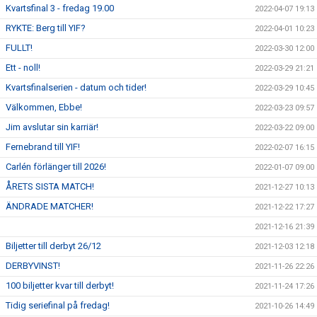
Kvartsfinal 3 - fredag 19.00
2022-04-07 19:13
RYKTE: Berg till YIF?
2022-04-01 10:23
FULLT!
2022-03-30 12:00
Ett - noll!
2022-03-29 21:21
Kvartsfinalserien - datum och tider!
2022-03-29 10:45
Välkommen, Ebbe!
2022-03-23 09:57
Jim avslutar sin karriär!
2022-03-22 09:00
Fernebrand till YIF!
2022-02-07 16:15
Carlén förlänger till 2026!
2022-01-07 09:00
ÅRETS SISTA MATCH!
2021-12-27 10:13
ÄNDRADE MATCHER!
2021-12-22 17:27
2021-12-16 21:39
Biljetter till derbyt 26/12
2021-12-03 12:18
DERBYVINST!
2021-11-26 22:26
100 biljetter kvar till derbyt!
2021-11-24 17:26
Tidig seriefinal på fredag!
2021-10-26 14:49