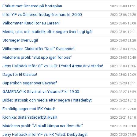
Förlust mot Önnered på bortaplan
2020-03-08 11:21
Inför YIF vs Önnered fredag 6:e mars kl. 20:00
2020-03-06 07:30
Välkommen Knud Ronau Larsen!
2020-03-05 13:00
Media, citat och statistik efter segern över Lugi igår
2020-03-04 12:11
Storseger över Lugi!
2020-03-03 21:20
Välkommen Christoffer ”Krall” Svensson!
2020-03-03 18:55
Matchens profil: ”Slut upp igen för oss”
2020-03-03 10:40
Jerry Hallbäck inför YIF vs LUGI: I Ystad Arena är vi starka!
2020-03-03 10:06
Dags för El Clásico!
2020-03-02 10:09
Superskön seger över Sävehof
2020-02-28 10:11
GAMEDAY! IK Sävehof vs Ystads IF kl. 19:00
2020-02-27 13:59
Bilder, statistik och media efter segern i Ystaderbyt
2020-02-22 15:12
En härlig seger mot IFK Ystad!
2020-02-21 22:00
Krönika: Sista Ystaderbyt ikväll!
2020-02-21 13:10
Matchens profil: ”Vi skall kämpa ner dom röe”
2020-02-20 08:00
Jerry Hallbäck inför YIF vs IFK Ystad: Derbydags!
2020-02-20 07:59