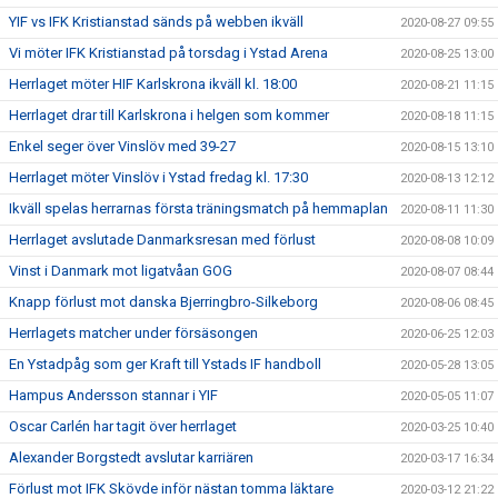
YIF vs IFK Kristianstad sänds på webben ikväll
2020-08-27 09:55
Vi möter IFK Kristianstad på torsdag i Ystad Arena
2020-08-25 13:00
Herrlaget möter HIF Karlskrona ikväll kl. 18:00
2020-08-21 11:15
Herrlaget drar till Karlskrona i helgen som kommer
2020-08-18 11:15
Enkel seger över Vinslöv med 39-27
2020-08-15 13:10
Herrlaget möter Vinslöv i Ystad fredag kl. 17:30
2020-08-13 12:12
Ikväll spelas herrarnas första träningsmatch på hemmaplan
2020-08-11 11:30
Herrlaget avslutade Danmarksresan med förlust
2020-08-08 10:09
Vinst i Danmark mot ligatvåan GOG
2020-08-07 08:44
Knapp förlust mot danska Bjerringbro-Silkeborg
2020-08-06 08:45
Herrlagets matcher under försäsongen
2020-06-25 12:03
En Ystadpåg som ger Kraft till Ystads IF handboll
2020-05-28 13:05
Hampus Andersson stannar i YIF
2020-05-05 11:07
Oscar Carlén har tagit över herrlaget
2020-03-25 10:40
Alexander Borgstedt avslutar karriären
2020-03-17 16:34
Förlust mot IFK Skövde inför nästan tomma läktare
2020-03-12 21:22