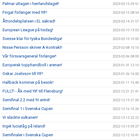
Palmar uttagen i herrlandslaget!
2023-02-15 09:51
Fingal förlänger med YIF!
2023-02-15 08:54
Åttondelsplatsen i EL säkrad!
2023-02-14 21:57
European League på tisdag!
2023-02-10 13:03
Svesse klar för tyska Bundesliga!
2023-02-10 10:00
Nisse Persson skriver A-kontrakt!
2023-02-08 10:10
Vår försvarsgeneral förlänger!
2023-02-06 08:00
Europeisk topphandboll i arenan!
2023-01-31 12:10
Oskar Joelsson till YIF!
2023-01-26 16:00
Hallbäck kommer på besök!
2023-01-11 15:40
FULLT! - Åk med YIF till Flensburg!
2022-12-21 21:41
Semifinal 2:2 med fri entré!
2022-12-19 21:00
Semifinal 1 i Svenska Cupen
2022-12-16 10:26
Vi släckte vulkanen!
2022-12-13 22:22
Inget luciatåg på Island!
2022-12-13 09:27
Semifinaler i Svenska Cupen
2022-12-12 10:41