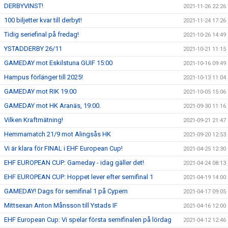
DERBYVINST!
2021-11-26 22:26
100 biljetter kvar till derbyt!
2021-11-24 17:26
Tidig seriefinal på fredag!
2021-10-26 14:49
YSTADDERBY 26/11
2021-10-21 11:15
GAMEDAY mot Eskilstuna GUIF 15:00
2021-10-16 09:49
Hampus förlänger till 2025!
2021-10-13 11:04
GAMEDAY mot RIK 19.00
2021-10-05 15:06
GAMEDAY mot HK Aranäs, 19:00.
2021-09-30 11:16
Vilken Kraftmätning!
2021-09-21 21:47
Hemmamatch 21/9 mot Alingsås HK
2021-09-20 12:53
Vi är klara för FINAL i EHF European Cup!
2021-04-25 12:30
EHF EUROPEAN CUP: Gameday - idag gäller det!
2021-04-24 08:13
EHF EUROPEAN CUP: Hoppet lever efter semifinal 1
2021-04-19 14:00
GAMEDAY! Dags för semifinal 1 på Cypern
2021-04-17 09:05
Mittsexan Anton Månsson till Ystads IF
2021-04-16 12:00
EHF European Cup: Vi spelar första semifinalen på lördag
2021-04-12 12:46