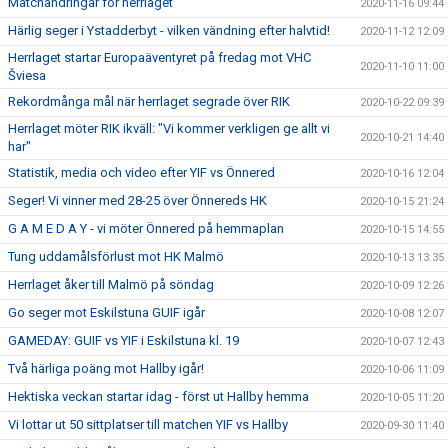
Matchändringar för herrlaget
2020-11-16 09:44
Härlig seger i Ystadderbyt - vilken vändning efter halvtid!
2020-11-12 12:09
Herrlaget startar Europaäventyret på fredag mot VHC
2020-11-10 11:00
Šviesa
Rekordmånga mål när herrlaget segrade över RIK
2020-10-22 09:39
Herrlaget möter RIK ikväll: "Vi kommer verkligen ge allt vi
2020-10-21 14:40
har"
Statistik, media och video efter YIF vs Önnered
2020-10-16 12:04
Seger! Vi vinner med 28-25 över Önnereds HK
2020-10-15 21:24
G A M E D A Y - vi möter Önnered på hemmaplan
2020-10-15 14:55
Tung uddamålsförlust mot HK Malmö
2020-10-13 13:35
Herrlaget åker till Malmö på söndag
2020-10-09 12:26
Go seger mot Eskilstuna GUIF igår
2020-10-08 12:07
GAMEDAY: GUIF vs YIF i Eskilstuna kl. 19
2020-10-07 12:43
Två härliga poäng mot Hallby igår!
2020-10-06 11:09
Hektiska veckan startar idag - först ut Hallby hemma
2020-10-05 11:20
Vi lottar ut 50 sittplatser till matchen YIF vs Hallby
2020-09-30 11:40