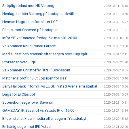
Snöplig förlust mot HK Varberg
2020-03-11 15:15
Herrlaget möter Varberg på bortaplan ikväll
2020-03-10 10:30
Herman Hugosson fortsätter i YIF
2020-03-09 15:27
Förlust mot Önnered på bortaplan
2020-03-08 11:21
Inför YIF vs Önnered fredag 6:e mars kl. 20:00
2020-03-06 07:30
Välkommen Knud Ronau Larsen!
2020-03-05 13:00
Media, citat och statistik efter segern över Lugi igår
2020-03-04 12:11
Storseger över Lugi!
2020-03-03 21:20
Välkommen Christoffer ”Krall” Svensson!
2020-03-03 18:55
Matchens profil: ”Slut upp igen för oss”
2020-03-03 10:40
Jerry Hallbäck inför YIF vs LUGI: I Ystad Arena är vi starka!
2020-03-03 10:06
Dags för El Clásico!
2020-03-02 10:09
Superskön seger över Sävehof
2020-02-28 10:11
GAMEDAY! IK Sävehof vs Ystads IF kl. 19:00
2020-02-27 13:59
Bilder, statistik och media efter segern i Ystaderbyt
2020-02-22 15:12
En härlig seger mot IFK Ystad!
2020-02-21 22:00