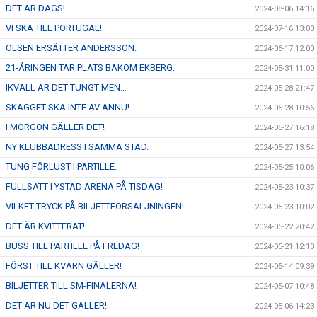
DET ÄR DAGS!
2024-08-06 14:16
VI SKA TILL PORTUGAL!
2024-07-16 13:00
OLSEN ERSÄTTER ANDERSSON.
2024-06-17 12:00
21-ÅRINGEN TAR PLATS BAKOM EKBERG.
2024-05-31 11:00
IKVÄLL ÄR DET TUNGT MEN…
2024-05-28 21:47
SKÄGGET SKA INTE AV ÄNNU!
2024-05-28 10:56
I MORGON GÄLLER DET!
2024-05-27 16:18
NY KLUBBADRESS I SAMMA STAD.
2024-05-27 13:54
TUNG FÖRLUST I PARTILLE.
2024-05-25 10:06
FULLSATT I YSTAD ARENA PÅ TISDAG!
2024-05-23 10:37
VILKET TRYCK PÅ BILJETTFÖRSÄLJNINGEN!
2024-05-23 10:02
DET ÄR KVITTERAT!
2024-05-22 20:42
BUSS TILL PARTILLE PÅ FREDAG!
2024-05-21 12:10
FÖRST TILL KVARN GÄLLER!
2024-05-14 09:39
BILJETTER TILL SM-FINALERNA!
2024-05-07 10:48
DET ÄR NU DET GÄLLER!
2024-05-06 14:23