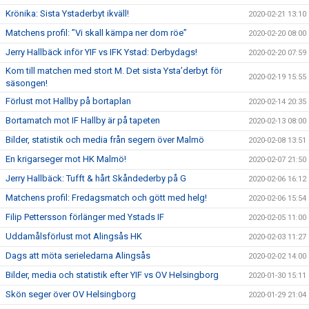
Krönika: Sista Ystaderbyt ikväll!
2020-02-21 13:10
Matchens profil: ”Vi skall kämpa ner dom röe”
2020-02-20 08:00
Jerry Hallbäck inför YIF vs IFK Ystad: Derbydags!
2020-02-20 07:59
Kom till matchen med stort M. Det sista Ysta’derbyt för
2020-02-19 15:55
säsongen!
Förlust mot Hallby på bortaplan
2020-02-14 20:35
Bortamatch mot IF Hallby är på tapeten
2020-02-13 08:00
Bilder, statistik och media från segern över Malmö
2020-02-08 13:51
En krigarseger mot HK Malmö!
2020-02-07 21:50
Jerry Hallbäck: Tufft & hårt Skåndederby på G
2020-02-06 16:12
Matchens profil: Fredagsmatch och gött med helg!
2020-02-06 15:54
Filip Pettersson förlänger med Ystads IF
2020-02-05 11:00
Uddamålsförlust mot Alingsås HK
2020-02-03 11:27
Dags att möta serieledarna Alingsås
2020-02-02 14:00
Bilder, media och statistik efter YIF vs OV Helsingborg
2020-01-30 15:11
Skön seger över OV Helsingborg
2020-01-29 21:04