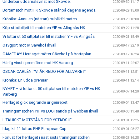
Underbar uddamålsvinst mot Skövde!
2020-09-30 11:17
Bortamatch mot IFK Skövde står på dagens agenda
2020-09-29 15:00
Krönika: Ännu en (nästan) publikfri match
2020-09-23 10:00
Köp stödbiljett till matchen YIF vs Alingsås HK
2020-09-22 11:28
Vi lottar ut 50 sittplatser till matchen YIF vs Alingsås
2020-09-21 15:49
Oavgjort mot IK Sävehof ikväll
2020-09-17 22:19
GAMEDAY! Herrlaget möter Sävehof på bortaplan
2020-09-17 16:24
Härlig vinst i premiären mot HK Varberg
2020-09-11 22:07
OSCAR CARLÉN: “VI ÄR REDO FÖR ALLVARET”
2020-09-11 12:51
Krönika: En udda premiär
2020-09-11 12:14
NYHET – vi lottar ut 50 sittplatser till matchen YIF vs HK
2020-09-07 14:20
Varberg
Herrlaget gick segrande ur genrepet
2020-09-04 13:47
Träningsmatchen YIF vs LUGI sänds på webben ikväll
2020-09-03 11:48
LITAUISKT MOTSTÅND FÖR YSTADS IF
2020-09-01 12:25
Idag kl. 11 lottas EHF European Cup
2020-09-01 08:27
Förlust för herrlaget i näst sista träningsmatchen
2020-08-28 16:25