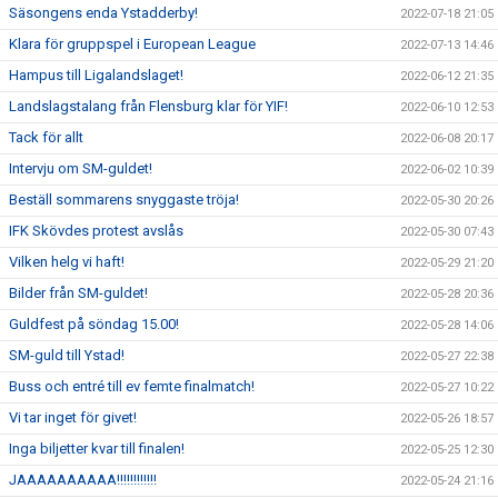
Säsongens enda Ystadderby!
2022-07-18 21:05
Klara för gruppspel i European League
2022-07-13 14:46
Hampus till Ligalandslaget!
2022-06-12 21:35
Landslagstalang från Flensburg klar för YIF!
2022-06-10 12:53
Tack för allt
2022-06-08 20:17
Intervju om SM-guldet!
2022-06-02 10:39
Beställ sommarens snyggaste tröja!
2022-05-30 20:26
IFK Skövdes protest avslås
2022-05-30 07:43
Vilken helg vi haft!
2022-05-29 21:20
Bilder från SM-guldet!
2022-05-28 20:36
Guldfest på söndag 15.00!
2022-05-28 14:06
SM-guld till Ystad!
2022-05-27 22:38
Buss och entré till ev femte finalmatch!
2022-05-27 10:22
Vi tar inget för givet!
2022-05-26 18:57
Inga biljetter kvar till finalen!
2022-05-25 12:30
JAAAAAAAAAA!!!!!!!!!!!!
2022-05-24 21:16