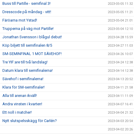
Buss till Partille - semifinal 3!
2023-05-05 11:32
Dresscode på måndag - vitt!
2023-05-05 11:21
Färöarna mot Ystad!
2023-05-04 21:01
Trupperna på väg mot Partille!
2023-05-04 12:10
Jonathan Svensson i blågul debut!
2023-04-28 15:59
Köp biljett till semifinalen 8/5
2023-04-27 11:03
SM-SEMINFINAL 1 MOT SÄVEHOF!
2023-04-26 10:07
Tre YIF:are till två landslag!
2023-04-24 12:38
Datum klara till semifinalerna!
2023-04-14 12:38
Sävehof i semifinalerna!
2023-04-13 20:52
Klara för SM-semifinaler!
2023-04-11 21:58
Alla till arenan ikväll!
2023-04-11 11:09
Andra vinsten i kvarten!
2023-04-07 16:41
Ett noll i matcher!
2023-04-04 21:32
Nytt slutspelsskägg för Carlén?
2023-04-03 20:54
2023-04-02 20:26