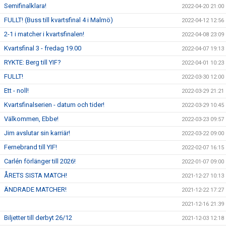
Semifinalklara!
2022-04-20 21:00
FULLT! (Buss till kvartsfinal 4 i Malmö)
2022-04-12 12:56
2-1 i matcher i kvartsfinalen!
2022-04-08 23:09
Kvartsfinal 3 - fredag 19.00
2022-04-07 19:13
RYKTE: Berg till YIF?
2022-04-01 10:23
FULLT!
2022-03-30 12:00
Ett - noll!
2022-03-29 21:21
Kvartsfinalserien - datum och tider!
2022-03-29 10:45
Välkommen, Ebbe!
2022-03-23 09:57
Jim avslutar sin karriär!
2022-03-22 09:00
Fernebrand till YIF!
2022-02-07 16:15
Carlén förlänger till 2026!
2022-01-07 09:00
ÅRETS SISTA MATCH!
2021-12-27 10:13
ÄNDRADE MATCHER!
2021-12-22 17:27
2021-12-16 21:39
Biljetter till derbyt 26/12
2021-12-03 12:18