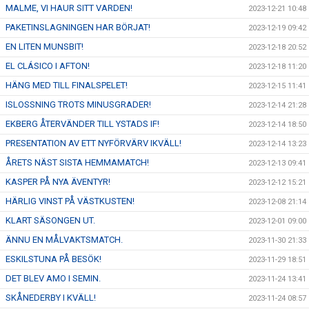
MALME, VI HAUR SITT VARDEN!
2023-12-21 10:48
PAKETINSLAGNINGEN HAR BÖRJAT!
2023-12-19 09:42
EN LITEN MUNSBIT!
2023-12-18 20:52
EL CLÁSICO I AFTON!
2023-12-18 11:20
HÄNG MED TILL FINALSPELET!
2023-12-15 11:41
ISLOSSNING TROTS MINUSGRADER!
2023-12-14 21:28
EKBERG ÅTERVÄNDER TILL YSTADS IF!
2023-12-14 18:50
PRESENTATION AV ETT NYFÖRVÄRV IKVÄLL!
2023-12-14 13:23
ÅRETS NÄST SISTA HEMMAMATCH!
2023-12-13 09:41
KASPER PÅ NYA ÄVENTYR!
2023-12-12 15:21
HÄRLIG VINST PÅ VÄSTKUSTEN!
2023-12-08 21:14
KLART SÄSONGEN UT.
2023-12-01 09:00
ÄNNU EN MÅLVAKTSMATCH.
2023-11-30 21:33
ESKILSTUNA PÅ BESÖK!
2023-11-29 18:51
DET BLEV AMO I SEMIN.
2023-11-24 13:41
SKÅNEDERBY I KVÄLL!
2023-11-24 08:57