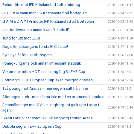
Returmöte mot IFK Kristianstad i eftermiddag
2020-12-06 11:47
SEGER! Vi vann mot IFK Kristianstad på bortaplan
2020-12-04 12:01
G A M E D A Y ! Vi möter IFK Kristianstad på bortaplan
2020-12-03 13:53
Jim Andersson stannar kvar i Ystads IF
2020-12-01 11:30
Tung förlust mot LUGI
2020-11-29 11:58
Dags för säsongens första El Clásico!
2020-11-27 11:19
Fyra nya år för Jakob Nygren
2020-11-26 12:00
Poängkungarna och annan intressant statistik
2020-11-26 11:16
Vi kommer möta HC Talinn i omgång 3 i EHF Cup
2020-11-25 13:01
Lottning till EHF European Cup sker imorgon onsdag
2020-11-24 12:36
Två poäng mot Aranäs - men segern satt hårt inne
2020-11-23 11:01
Söndagsmatch - men räkna inte med en promenad i parken
2020-11-21 20:48
Femmålsseger mot OV Helsingborg - vi gick upp i topp i
2020-11-19 10:44
ligan!
GAMEDAY! Vi tar emot OV Helsingborg i Ystad Arena
2020-11-18 10:45
Dubbla segrar i EHF European Cup
2020-11-16 11:21