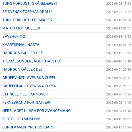
TUNG FÖRLUST I SKÅNEDERBYT.
2023-09-24 18:23
SE SVENSK TOPPHANDBOLL!
2023-09-22 15:22
TUNG FÖRLUST I PREMIÄREN.
2023-09-19 21:36
MATCH MOT MÖLLER!
2023-09-19 06:31
SÄVEHOF X 2
2023-09-14 15:53
KVARTSFINAL NÄSTA!
2023-09-13 21:29
I MORGON GÄLLER DET!
2023-09-12 15:15
TREMÅLSUNDERLÄGE I ”HALVTID”.
2023-09-10 16:48
I MORGON GÄLLER DET!
2023-09-01 20:35
GRUPPVINST I SVENSKA CUPEN!
2023-08-30 20:41
GRUPPFINAL I SVENSKA CUPEN!
2023-08-29 20:57
ETT NOLL TILL HANNOVER.
2023-08-26 18:16
FERNEBRAND FORTSÄTTER!
2023-08-25 11:15
HERRLAGET KLARA FÖR AVANCEMANG!
2023-08-23 21:43
PLÖTSLIGT I VINSLÖV!
2023-08-15 22:02
EUROPAÄVENTYRET BÖRJAR!
2023-08-15 16:14