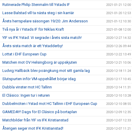
Rutinerade Philip Stenmalm till Ystads IF
2021-01-21 12:00
Lasse Balstad vill ta nästa steg i sin karriär
2021-01-20 12:53
Årets herrspelare säsongen 19/20: Jim Andersson
2021-01-12 10:30
Två nya år i Ystads IF för Niklas Kraft
2021-01-08 12:00
YIF vs IFK Ystad: Vi segrade i årets sista match!
2020-12-27 14:32
Årets sista match är ett Ystadderby!
2020-12-26 09:44
Lottat i EHF European Cup
2020-12-22 13:49
Matchen mot OV Helsingborg är uppskjuten
2020-12-21 10:06
Ludvig Hallbäck blev poängkung mot sitt gamla lag
2020-12-18 11:24
Slutspurten inför VM-uppehållet börjar idag
2020-12-17 10:45
Dubbla vinster mot HC Tallinn
2020-12-14 11:31
El Clásico: Ingen tur i returen
2020-12-10 13:28
Dubbelmöten i Ystad mot HC Tallinn i EHF European Cup
2020-12-10 08:55
GAMEDAY! Dags för El Clásico på bortaplan
2020-12-09 12:35
Matchbilder från YIF vs IFK Kristianstad
2020-12-07 12:33
Återigen seger mot IFK Kristianstad!
2020-12-07 11:21