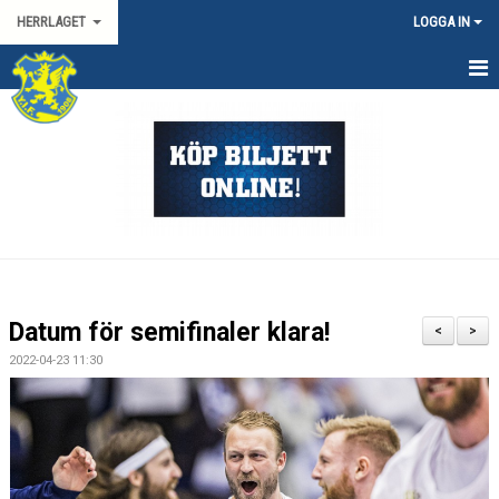
HERRLAGET
LOGGA IN
HEM
KALENDER
TRUPPEN
KONTAKT
MATCHER
Datum för semifinaler klara!
<
>
SPORTGRUPP HERR
2022-04-23 11:30
HANDBOLLSLIGAN HERR
SVENSKA CUPEN HERR