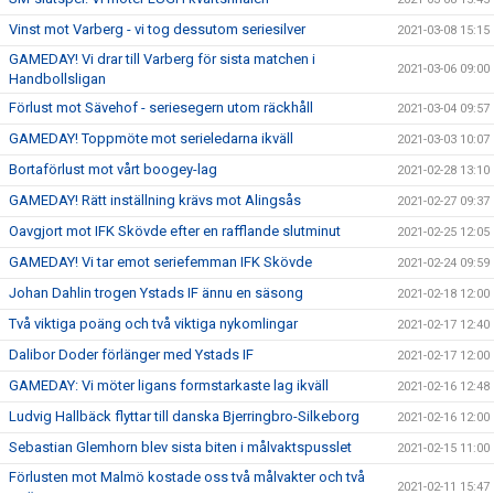
Vinst mot Varberg - vi tog dessutom seriesilver
2021-03-08 15:15
GAMEDAY! Vi drar till Varberg för sista matchen i
2021-03-06 09:00
Handbollsligan
Förlust mot Sävehof - seriesegern utom räckhåll
2021-03-04 09:57
GAMEDAY! Toppmöte mot serieledarna ikväll
2021-03-03 10:07
Bortaförlust mot vårt boogey-lag
2021-02-28 13:10
GAMEDAY! Rätt inställning krävs mot Alingsås
2021-02-27 09:37
Oavgjort mot IFK Skövde efter en rafflande slutminut
2021-02-25 12:05
GAMEDAY! Vi tar emot seriefemman IFK Skövde
2021-02-24 09:59
Johan Dahlin trogen Ystads IF ännu en säsong
2021-02-18 12:00
Två viktiga poäng och två viktiga nykomlingar
2021-02-17 12:40
Dalibor Doder förlänger med Ystads IF
2021-02-17 12:00
GAMEDAY: Vi möter ligans formstarkaste lag ikväll
2021-02-16 12:48
Ludvig Hallbäck flyttar till danska Bjerringbro-Silkeborg
2021-02-16 12:00
Sebastian Glemhorn blev sista biten i målvaktspusslet
2021-02-15 11:00
Förlusten mot Malmö kostade oss två målvakter och två
2021-02-11 15:47