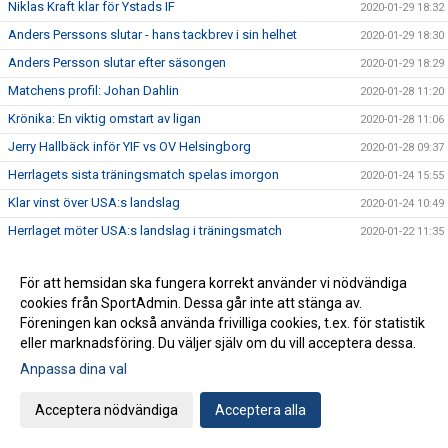
Niklas Kraft klar för Ystads IF
2020-01-29 18:32
Anders Perssons slutar - hans tackbrev i sin helhet
2020-01-29 18:30
Anders Persson slutar efter säsongen
2020-01-29 18:29
Matchens profil: Johan Dahlin
2020-01-28 11:20
Krönika: En viktig omstart av ligan
2020-01-28 11:06
Jerry Hallbäck inför YIF vs OV Helsingborg
2020-01-28 09:37
Herrlagets sista träningsmatch spelas imorgon
2020-01-24 15:55
Klar vinst över USA:s landslag
2020-01-24 10:49
Herrlaget möter USA:s landslag i träningsmatch
2020-01-22 11:35
Hur ser januari ut för herrlaget?
2020-01-03 10:35
För att hemsidan ska fungera korrekt använder vi nödvändiga
Ytterligare en skön seger över GUIF!
2019-12-27 21:46
cookies från SportAdmin. Dessa går inte att stänga av.
Årets sista match på bortaplan mot GUIF idag
2019-12-27 12:12
Föreningen kan också använda frivilliga cookies, t.ex. för statistik
Mario Lipovac lämnar Ystads IF efter säsongen
eller marknadsföring. Du väljer själv om du vill acceptera dessa.
2019-12-26 11:00
Anpassa dina val
Förlust i decenniets sista hemmamatch
2019-12-20 22:14
Jerry Hallbäck inför YIF vs IFK Kristianstad
2019-12-19 14:50
Acceptera nödvändiga
Acceptera alla
Matchens profil: Jonathan Svensson
2019-12-19 13:50