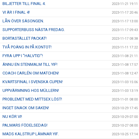
BILJETTER TILL FINAL 4.
2023-11-21 19:11
VI ÄR I FINAL 4!
2023-11-17 20:46
LÅN ÖVER SÄSONGEN.
2023-11-17 13:00
SUPPORTERBUSS NÄSTA FREDAG.
2023-11-17 09:43
BORTASTÄLLET PACKAT!
2023-11-17 08:38
TVÅ POÄNG IN PÅ KONTOT!
2023-11-11 17:22
FYRA UPP I ”HALVTID”!
2023-11-08 21:11
ÄNNU EN STENMALM TILL YIF!
2023-11-08 17:57
COACH CARLÉN OM MATCHEN!
2023-11-08 12:47
KVARTSFINAL I SVENSKA CUPEN!
2023-11-03 15:06
UPPVÄRMNING HOS MÜLLERN!
2023-11-03 13:19
PROBLEMET MED MITTSEX LÖST!
2023-11-01 08:00
INGET SNACK OM SAKEN!
2023-10-29 17:45
NU KÖR VI!
2023-10-29 07:00
PALMARS FÖDELSEDAG!
2023-10-27 08:00
MADS KALSTRUP LÄMNAR YIF.
2023-10-25 17:14