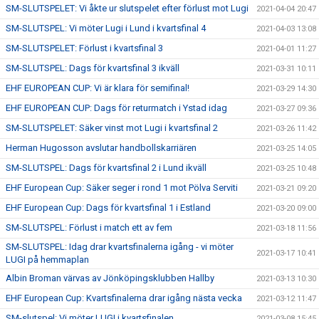
SM-SLUTSPELET: Vi åkte ur slutspelet efter förlust mot Lugi
2021-04-04 20:47
SM-SLUTSPEL: Vi möter Lugi i Lund i kvartsfinal 4
2021-04-03 13:08
SM-SLUTSPELET: Förlust i kvartsfinal 3
2021-04-01 11:27
SM-SLUTSPEL: Dags för kvartsfinal 3 ikväll
2021-03-31 10:11
EHF EUROPEAN CUP: Vi är klara för semifinal!
2021-03-29 14:30
EHF EUROPEAN CUP: Dags för returmatch i Ystad idag
2021-03-27 09:36
SM-SLUTSPELET: Säker vinst mot Lugi i kvartsfinal 2
2021-03-26 11:42
Herman Hugosson avslutar handbollskarriären
2021-03-25 14:05
SM-SLUTSPEL: Dags för kvartsfinal 2 i Lund ikväll
2021-03-25 10:48
EHF European Cup: Säker seger i rond 1 mot Pölva Serviti
2021-03-21 09:20
EHF European Cup: Dags för kvartsfinal 1 i Estland
2021-03-20 09:00
SM-SLUTSPEL: Förlust i match ett av fem
2021-03-18 11:56
SM-SLUTSPEL: Idag drar kvartsfinalerna igång - vi möter
2021-03-17 10:41
LUGI på hemmaplan
Albin Broman värvas av Jönköpingsklubben Hallby
2021-03-13 10:30
EHF European Cup: Kvartsfinalerna drar igång nästa vecka
2021-03-12 11:47
SM-slutspel: Vi möter LUGI i kvartsfinalen
2021-03-08 15:45