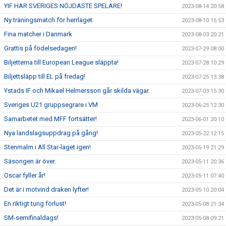
YIF HAR SVERIGES NÖJDASTE SPELARE!
2023-08-14 20:58
Ny träningsmatch för herrlaget.
2023-08-10 15:53
Fina matcher i Danmark
2023-08-03 20:21
Grattis på födelsedagen!
2023-07-29 08:00
Biljetterna till European League släppta!
2023-07-28 10:29
Biljettsläpp till EL på fredag!
2023-07-25 13:38
Ystads IF och Mikael Helmersson går skilda vägar.
2023-07-03 15:30
Sveriges U21 gruppsegrare i VM
2023-06-25 12:30
Samarbetet med MFF fortsätter!
2023-06-01 20:10
Nya landslagsuppdrag på gång!
2023-05-22 12:15
Stenmalm i All Star-laget igen!
2023-05-19 21:29
Säsongen är över.
2023-05-11 20:36
Oscar fyller år!
2023-05-11 07:40
Det är i motvind draken lyfter!
2023-05-10 20:04
En riktigt tung förlust!
2023-05-08 21:34
SM-semifinaldags!
2023-05-08 09:21