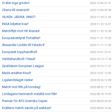
Vi äter inga grodor!
2022-12-06 21:21
Chans till revansch!
2022-12-06 09:28
VILKEN. JÄDRA. VINST!
2022-11-29 21:44
INGA biljetter kvar!
2022-11-23 16:01
Matchflytt mot HK Aranäs!
2022-11-23 10:28
Europaäventyret fortsätter!
2022-11-21 19:20
Alexander Lindén till Ystads IF
2022-11-17 11:00
Europeisk topphandboll
2022-10-21 21:41
Världshandboll i Ystad!
2022-10-13 17:18
Speldatum European League
2022-10-10 17:21
Mads ersätter Knud!
2022-10-07 12:00
Ligalandslaget nästa!
2022-09-26 12:08
Match mot RIK på torsdag!
2022-08-22 17:18
Lördagens herrmatch inställd mot RIK!
2022-08-18 19:59
Premiär för ATG Svenska Cupen
2022-08-09 20:34
Kvällens match sänds på webben!
2022-08-04 16:06