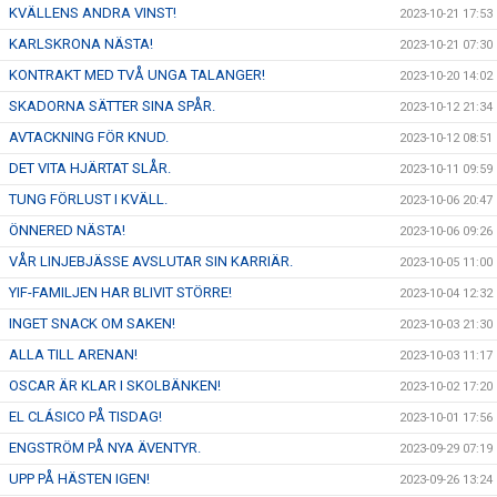
KVÄLLENS ANDRA VINST!
2023-10-21 17:53
KARLSKRONA NÄSTA!
2023-10-21 07:30
KONTRAKT MED TVÅ UNGA TALANGER!
2023-10-20 14:02
SKADORNA SÄTTER SINA SPÅR.
2023-10-12 21:34
AVTACKNING FÖR KNUD.
2023-10-12 08:51
DET VITA HJÄRTAT SLÅR.
2023-10-11 09:59
TUNG FÖRLUST I KVÄLL.
2023-10-06 20:47
ÖNNERED NÄSTA!
2023-10-06 09:26
VÅR LINJEBJÄSSE AVSLUTAR SIN KARRIÄR.
2023-10-05 11:00
YIF-FAMILJEN HAR BLIVIT STÖRRE!
2023-10-04 12:32
INGET SNACK OM SAKEN!
2023-10-03 21:30
ALLA TILL ARENAN!
2023-10-03 11:17
OSCAR ÄR KLAR I SKOLBÄNKEN!
2023-10-02 17:20
EL CLÁSICO PÅ TISDAG!
2023-10-01 17:56
ENGSTRÖM PÅ NYA ÄVENTYR.
2023-09-29 07:19
UPP PÅ HÄSTEN IGEN!
2023-09-26 13:24