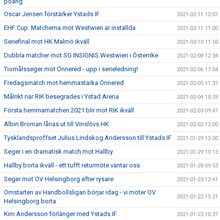
poäng
Oscar Jensen förstärker Ystads IF
2021-02-11 12:07
EHF Cup: Matcherna mot Westwien är inställda
2021-02-11 11:00
Seriefinal mot HK Malmö ikväll
2021-02-10 11:50
Dubbla matcher mot SG INSIGNIS Westwien i Österrike
2021-02-08 12:34
Tiomålsseger mot Önnered - upp i serieledning!
2021-02-06 17:04
Fredagsmatch mot hemmastarka Önnered
2021-02-05 11:37
Målrikt när RIK besegrades i Ystad Arena
2021-02-04 10:33
Första hemmamatchen 2021 blir mot RIK ikväll
2021-02-03 09:47
Albin Broman lånas ut till Vinslövs HK
2021-02-02 12:00
Tysklandsproffset Julius Lindskog Andersson till Ystads IF
2021-01-29 12:00
Seger i en dramatisk match mot Hallby
2021-01-29 10:13
Hallby borta ikväll - ett tufft returmöte väntar oss
2021-01-28 09:53
Seger mot OV Helsingborg efter rysare
2021-01-23 12:41
Omstarten av Handbollsligan börjar idag - vi möter OV
2021-01-22 15:21
Helsingborg borta
Kim Andersson förlänger med Ystads IF
2021-01-22 10:37