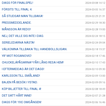
DAGS FÖR FINALSPEL!
2024-03-08 14:12
FÖRSITS TILL FINAL 4.
2024-03-05 16:37
SÅ STUDSAR MAN TILLBAKA!
2024-02-29 21:31
PRESSMEDDELANDE.
2024-02-29 18:30
MÅNSSON ÄR REDO!
2024-02-28 19:00
NEJ, DET VILLE SIG INTE I DAG.
2024-02-24 18:15
SERIELEDARNA NÄSTA!
2024-02-24 09:04
VÄLKOMNA TILLBAKA TILL HANDBOLLSLIGAN.
2024-02-18 19:37
YIF MOT ROGANOVIC!
2024-02-18 17:46
CHUCKELÁPÅGARNA* FÅR LÅNG RESA HEM!
2024-02-10 17:43
I EFTERMIDDAG ÄR DET DAGS!
2024-02-10 09:30
KARLSSON TILL SMÅLAND!
2024-02-09 13:00
BAJEN PÅ BESÖK I YSTAD.
2024-02-09 09:16
KÖP BILJETTER TILL FINAL 4!
2024-02-08 18:49
DET SATT HÅRT INNE!
2024-02-07 21:28
DAGS FÖR 19:E OMGÅNGEN!
2024-02-06 16:46