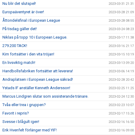
Nu blir det slutspel!
2023-03-31 21:31
Europaäventyret är över!
2023-03-28 21:09
Åttondelsfinal i European League
2023-03-28 08:55
På tisdag gäller det!
2023-03-24 08:23
Niklas på topp 10 i European League.
2023-03-17 11:38
279.200 TACK!
2023-03-16 21:17
Kim fortsätter i den vita tröjan!
2023-03-15 10:19
En livsviktig match!
2023-03-13 09:20
Handbollsfabriken fortsätter att leverera!
2023-03-06 14:19
Andraplatsen i European League säkrad!
2023-02-28 20:42
Ystads IF anställer Kenneth Andersson!
2023-02-25 11:25
Marcus Lindgren slutar som assisterande tränare.
2023-02-24 12:30
Tvåa eller trea i gruppen?
2023-02-23 10:07
Favorit i repris?
2023-02-17 15:26
Svesse i blågult igen!
2023-02-16 16:50
Erik Hvenfelt förlänger med YIF!
2023-02-16 09:00