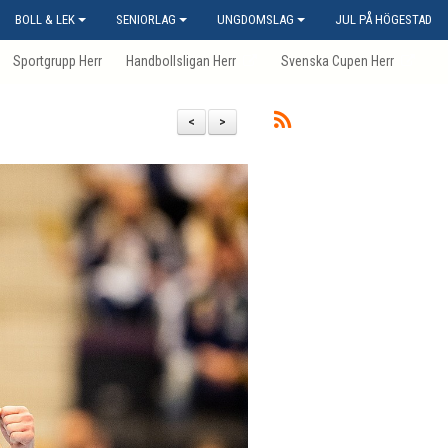
BOLL & LEK
SENIORLAG
UNGDOMSLAG
JUL PÅ HÖGESTAD
Sportgrupp Herr
Handbollsligan Herr
Svenska Cupen Herr
<
>