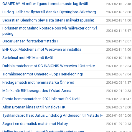
GAMEDAY: Vi möter ligans formstarkaste lag ikväll
2021-02-16 12:48
Ludvig Hallbäck flyttar till danska Bjerringbro-Silkeborg
2021-02-16 12:00
Sebastian Glemhorn blev sista biten i målvaktspusslet
2021-02-15 11:00
Förlusten mot Malmö kostade oss två målvakter och två
2021-02-11 15:47
poäng
Oscar Jensen förstärker Ystads IF
2021-02-11 12:07
EHF Cup: Matcherna mot Westwien är inställda
2021-02-11 11:00
Seriefinal mot HK Malmö ikväll
2021-02-10 11:50
Dubbla matcher mot SG INSIGNIS Westwien i Österrike
2021-02-08 12:34
Tiomålsseger mot Önnered - upp i serieledning!
2021-02-06 17:04
Fredagsmatch mot hemmastarka Önnered
2021-02-05 11:37
Målrikt när RIK besegrades i Ystad Arena
2021-02-04 10:33
Första hemmamatchen 2021 blir mot RIK ikväll
2021-02-03 09:47
Albin Broman lånas ut till Vinslövs HK
2021-02-02 12:00
Tysklandsproffset Julius Lindskog Andersson till Ystads IF
2021-01-29 12:00
Seger i en dramatisk match mot Hallby
2021-01-29 10:13
Hallby borta ikväll - ett tufft returmöte väntar oss