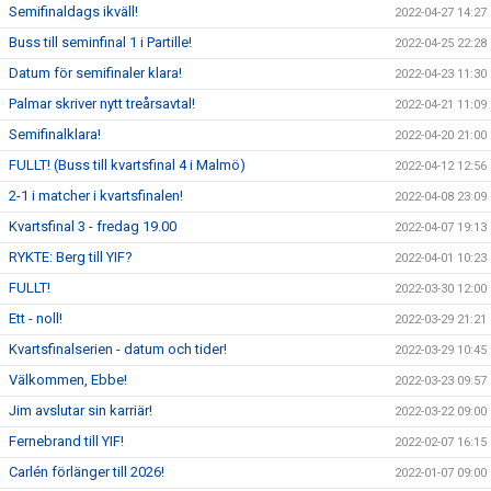
Semifinaldags ikväll!
2022-04-27 14:27
Buss till seminfinal 1 i Partille!
2022-04-25 22:28
Datum för semifinaler klara!
2022-04-23 11:30
Palmar skriver nytt treårsavtal!
2022-04-21 11:09
Semifinalklara!
2022-04-20 21:00
FULLT! (Buss till kvartsfinal 4 i Malmö)
2022-04-12 12:56
2-1 i matcher i kvartsfinalen!
2022-04-08 23:09
Kvartsfinal 3 - fredag 19.00
2022-04-07 19:13
RYKTE: Berg till YIF?
2022-04-01 10:23
FULLT!
2022-03-30 12:00
Ett - noll!
2022-03-29 21:21
Kvartsfinalserien - datum och tider!
2022-03-29 10:45
Välkommen, Ebbe!
2022-03-23 09:57
Jim avslutar sin karriär!
2022-03-22 09:00
Fernebrand till YIF!
2022-02-07 16:15
Carlén förlänger till 2026!
2022-01-07 09:00