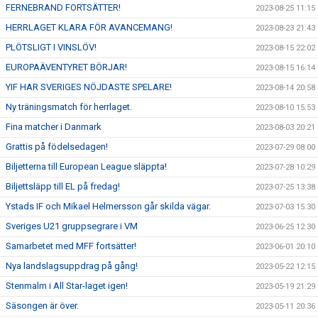
FERNEBRAND FORTSÄTTER!
2023-08-25 11:15
HERRLAGET KLARA FÖR AVANCEMANG!
2023-08-23 21:43
PLÖTSLIGT I VINSLÖV!
2023-08-15 22:02
EUROPAÄVENTYRET BÖRJAR!
2023-08-15 16:14
YIF HAR SVERIGES NÖJDASTE SPELARE!
2023-08-14 20:58
Ny träningsmatch för herrlaget.
2023-08-10 15:53
Fina matcher i Danmark
2023-08-03 20:21
Grattis på födelsedagen!
2023-07-29 08:00
Biljetterna till European League släppta!
2023-07-28 10:29
Biljettsläpp till EL på fredag!
2023-07-25 13:38
Ystads IF och Mikael Helmersson går skilda vägar.
2023-07-03 15:30
Sveriges U21 gruppsegrare i VM
2023-06-25 12:30
Samarbetet med MFF fortsätter!
2023-06-01 20:10
Nya landslagsuppdrag på gång!
2023-05-22 12:15
Stenmalm i All Star-laget igen!
2023-05-19 21:29
Säsongen är över.
2023-05-11 20:36