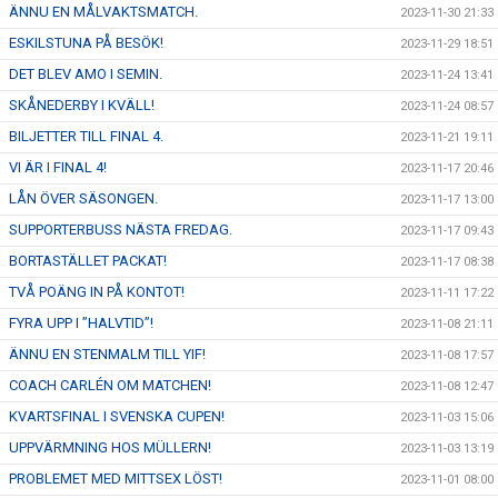
ÄNNU EN MÅLVAKTSMATCH.
2023-11-30 21:33
ESKILSTUNA PÅ BESÖK!
2023-11-29 18:51
DET BLEV AMO I SEMIN.
2023-11-24 13:41
SKÅNEDERBY I KVÄLL!
2023-11-24 08:57
BILJETTER TILL FINAL 4.
2023-11-21 19:11
VI ÄR I FINAL 4!
2023-11-17 20:46
LÅN ÖVER SÄSONGEN.
2023-11-17 13:00
SUPPORTERBUSS NÄSTA FREDAG.
2023-11-17 09:43
BORTASTÄLLET PACKAT!
2023-11-17 08:38
TVÅ POÄNG IN PÅ KONTOT!
2023-11-11 17:22
FYRA UPP I ”HALVTID”!
2023-11-08 21:11
ÄNNU EN STENMALM TILL YIF!
2023-11-08 17:57
COACH CARLÉN OM MATCHEN!
2023-11-08 12:47
KVARTSFINAL I SVENSKA CUPEN!
2023-11-03 15:06
UPPVÄRMNING HOS MÜLLERN!
2023-11-03 13:19
PROBLEMET MED MITTSEX LÖST!
2023-11-01 08:00