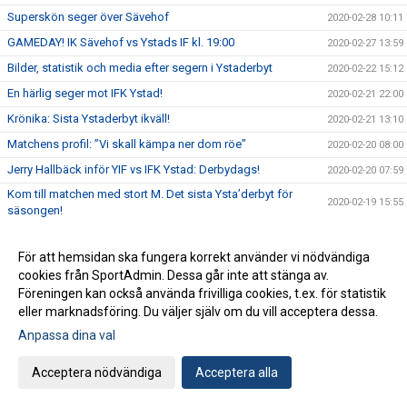
Superskön seger över Sävehof
2020-02-28 10:11
GAMEDAY! IK Sävehof vs Ystads IF kl. 19:00
2020-02-27 13:59
Bilder, statistik och media efter segern i Ystaderbyt
2020-02-22 15:12
En härlig seger mot IFK Ystad!
2020-02-21 22:00
Krönika: Sista Ystaderbyt ikväll!
2020-02-21 13:10
Matchens profil: ”Vi skall kämpa ner dom röe”
2020-02-20 08:00
Jerry Hallbäck inför YIF vs IFK Ystad: Derbydags!
2020-02-20 07:59
Kom till matchen med stort M. Det sista Ysta’derbyt för
2020-02-19 15:55
säsongen!
Förlust mot Hallby på bortaplan
2020-02-14 20:35
För att hemsidan ska fungera korrekt använder vi nödvändiga
Bortamatch mot IF Hallby är på tapeten
2020-02-13 08:00
cookies från SportAdmin. Dessa går inte att stänga av.
Bilder, statistik och media från segern över Malmö
2020-02-08 13:51
Föreningen kan också använda frivilliga cookies, t.ex. för statistik
En krigarseger mot HK Malmö!
eller marknadsföring. Du väljer själv om du vill acceptera dessa.
2020-02-07 21:50
Anpassa dina val
Jerry Hallbäck: Tufft & hårt Skåndederby på G
2020-02-06 16:12
Matchens profil: Fredagsmatch och gött med helg!
2020-02-06 15:54
Acceptera nödvändiga
Acceptera alla
Filip Pettersson förlänger med Ystads IF
2020-02-05 11:00