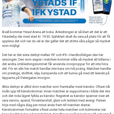
Ikväll kommer Ystad Arena att koka. Anledningen är så klart att det är ett
Ystaderby där med start kl. 19:30. Självklart skall du vara på plats för att få
uppleva det och när du väl är där gäller det att stötta våra pågar så mycket
som möjligt.
Det här är det sista derbyt mellan YIF och IFK i Handbollsligan den här
säsongen. Den som segrar i matchen kommer vråla så mycket att killarna i
det andra omklädningsrummet får använda öronproppar för att inte höra
det. För en sån här match handlar inte bara om två poäng. Matchen handlar
om prestige, stolthet, vilja, kampanda och att kunna gå med ett leende på
läpparna på Östergatan imorgon.
Äkta derbyn är alltid dom matcher som framkallar mest känslor. Oftast når
nivån upp till känslostormar. Innan matchen är supportrarna i både det vita
och det röda lägret fyllda av känslor. Registret av känslor spänner över att
vara nervös, spänd, förväntansfull, glad och laddad med energi. Pulsen
höjs med några slag per minut ända fram till matchen startar.
Känslostormen fortsätter oftast under hela matchen och kulminerar när