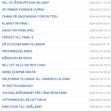
VILL DU ÅTERUPPLEVA HELGEN?
2024-03-11 15:19
YIF VINNER SVENSKA CUPEN!
2024-03-10 18:15
CHANS PÅ SÄSONGENS FÖRSTA TITEL!
2024-03-10 07:00
KLARA FÖR FINAL!
2024-03-09 16:01
DAGS FÖR FINALSPEL!
2024-03-08 14:12
FÖRSITS TILL FINAL 4.
2024-03-05 16:37
SÅ STUDSAR MAN TILLBAKA!
2024-02-29 21:31
PRESSMEDDELANDE.
2024-02-29 18:30
MÅNSSON ÄR REDO!
2024-02-28 19:00
NEJ, DET VILLE SIG INTE I DAG.
2024-02-24 18:15
SERIELEDARNA NÄSTA!
2024-02-24 09:04
VÄLKOMNA TILLBAKA TILL HANDBOLLSLIGAN.
2024-02-18 19:37
YIF MOT ROGANOVIC!
2024-02-18 17:46
CHUCKELÁPÅGARNA* FÅR LÅNG RESA HEM!
2024-02-10 17:43
I EFTERMIDDAG ÄR DET DAGS!
2024-02-10 09:30
KARLSSON TILL SMÅLAND!
2024-02-09 13:00