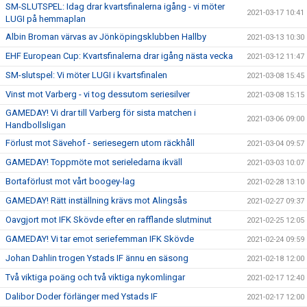
SM-SLUTSPEL: Idag drar kvartsfinalerna igång - vi möter
2021-03-17 10:41
LUGI på hemmaplan
Albin Broman värvas av Jönköpingsklubben Hallby
2021-03-13 10:30
EHF European Cup: Kvartsfinalerna drar igång nästa vecka
2021-03-12 11:47
SM-slutspel: Vi möter LUGI i kvartsfinalen
2021-03-08 15:45
Vinst mot Varberg - vi tog dessutom seriesilver
2021-03-08 15:15
GAMEDAY! Vi drar till Varberg för sista matchen i
2021-03-06 09:00
Handbollsligan
Förlust mot Sävehof - seriesegern utom räckhåll
2021-03-04 09:57
GAMEDAY! Toppmöte mot serieledarna ikväll
2021-03-03 10:07
Bortaförlust mot vårt boogey-lag
2021-02-28 13:10
GAMEDAY! Rätt inställning krävs mot Alingsås
2021-02-27 09:37
Oavgjort mot IFK Skövde efter en rafflande slutminut
2021-02-25 12:05
GAMEDAY! Vi tar emot seriefemman IFK Skövde
2021-02-24 09:59
Johan Dahlin trogen Ystads IF ännu en säsong
2021-02-18 12:00
Två viktiga poäng och två viktiga nykomlingar
2021-02-17 12:40
Dalibor Doder förlänger med Ystads IF
2021-02-17 12:00