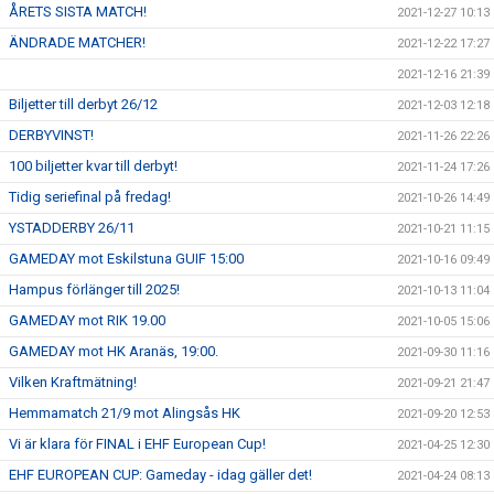
ÅRETS SISTA MATCH!
2021-12-27 10:13
ÄNDRADE MATCHER!
2021-12-22 17:27
2021-12-16 21:39
Biljetter till derbyt 26/12
2021-12-03 12:18
DERBYVINST!
2021-11-26 22:26
100 biljetter kvar till derbyt!
2021-11-24 17:26
Tidig seriefinal på fredag!
2021-10-26 14:49
YSTADDERBY 26/11
2021-10-21 11:15
GAMEDAY mot Eskilstuna GUIF 15:00
2021-10-16 09:49
Hampus förlänger till 2025!
2021-10-13 11:04
GAMEDAY mot RIK 19.00
2021-10-05 15:06
GAMEDAY mot HK Aranäs, 19:00.
2021-09-30 11:16
Vilken Kraftmätning!
2021-09-21 21:47
Hemmamatch 21/9 mot Alingsås HK
2021-09-20 12:53
Vi är klara för FINAL i EHF European Cup!
2021-04-25 12:30
EHF EUROPEAN CUP: Gameday - idag gäller det!
2021-04-24 08:13