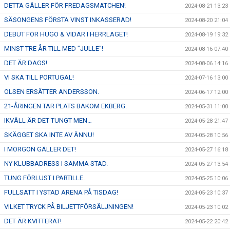
DETTA GÄLLER FÖR FREDAGSMATCHEN!
2024-08-21 13:23
SÄSONGENS FÖRSTA VINST INKASSERAD!
2024-08-20 21:04
DEBUT FÖR HUGO & VIDAR I HERRLAGET!
2024-08-19 19:32
MINST TRE ÅR TILL MED ”JULLE”!
2024-08-16 07:40
DET ÄR DAGS!
2024-08-06 14:16
VI SKA TILL PORTUGAL!
2024-07-16 13:00
OLSEN ERSÄTTER ANDERSSON.
2024-06-17 12:00
21-ÅRINGEN TAR PLATS BAKOM EKBERG.
2024-05-31 11:00
IKVÄLL ÄR DET TUNGT MEN…
2024-05-28 21:47
SKÄGGET SKA INTE AV ÄNNU!
2024-05-28 10:56
I MORGON GÄLLER DET!
2024-05-27 16:18
NY KLUBBADRESS I SAMMA STAD.
2024-05-27 13:54
TUNG FÖRLUST I PARTILLE.
2024-05-25 10:06
FULLSATT I YSTAD ARENA PÅ TISDAG!
2024-05-23 10:37
VILKET TRYCK PÅ BILJETTFÖRSÄLJNINGEN!
2024-05-23 10:02
DET ÄR KVITTERAT!
2024-05-22 20:42