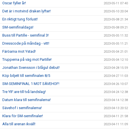
Oscar fyller år!
2023-05-11 07:40
Det är i motvind draken lyfter!
2023-05-10 20:04
En riktigt tung förlust!
2023-05-08 21:34
SM-semifinaldags!
2023-05-08 09:21
Buss till Partille - semifinal 3!
2023-05-05 11:32
Dresscode på måndag - vitt!
2023-05-05 11:21
Färöarna mot Ystad!
2023-05-04 21:01
Trupperna på väg mot Partille!
2023-05-04 12:10
Jonathan Svensson i blågul debut!
2023-04-28 15:59
Köp biljett till semifinalen 8/5
2023-04-27 11:03
SM-SEMINFINAL 1 MOT SÄVEHOF!
2023-04-26 10:07
Tre YIF:are till två landslag!
2023-04-24 12:38
Datum klara till semifinalerna!
2023-04-14 12:38
Sävehof i semifinalerna!
2023-04-13 20:52
Klara för SM-semifinaler!
2023-04-11 21:58
Alla till arenan ikväll!
2023-04-11 11:09