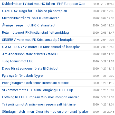
Dubbelmöten i Ystad mot HC Tallinn i EHF European Cup
2020-12-10 08:55
GAMEDAY! Dags för El Clásico på bortaplan
2020-12-09 12:35
Matchbilder från YIF vs IFK Kristianstad
2020-12-07 12:33
Återigen seger mot IFK Kristianstad!
2020-12-07 11:21
Returmöte mot IFK Kristianstad i eftermiddag
2020-12-06 11:47
SEGER! Vi vann mot IFK Kristianstad på bortaplan
2020-12-04 12:01
G A M E D A Y ! Vi möter IFK Kristianstad på bortaplan
2020-12-03 13:53
Jim Andersson stannar kvar i Ystads IF
2020-12-01 11:30
Tung förlust mot LUGI
2020-11-29 11:58
Dags för säsongens första El Clásico!
2020-11-27 11:19
Fyra nya år för Jakob Nygren
2020-11-26 12:00
Poängkungarna och annan intressant statistik
2020-11-26 11:16
Vi kommer möta HC Talinn i omgång 3 i EHF Cup
2020-11-25 13:01
Lottning till EHF European Cup sker imorgon onsdag
2020-11-24 12:36
Två poäng mot Aranäs - men segern satt hårt inne
2020-11-23 11:01
Söndagsmatch - men räkna inte med en promenad i parken
2020-11-21 20:48