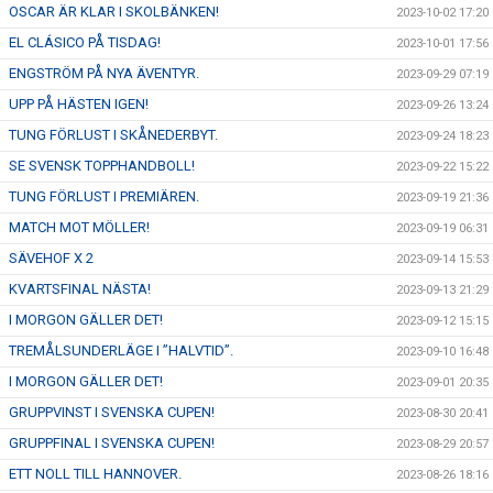
OSCAR ÄR KLAR I SKOLBÄNKEN!
2023-10-02 17:20
EL CLÁSICO PÅ TISDAG!
2023-10-01 17:56
ENGSTRÖM PÅ NYA ÄVENTYR.
2023-09-29 07:19
UPP PÅ HÄSTEN IGEN!
2023-09-26 13:24
TUNG FÖRLUST I SKÅNEDERBYT.
2023-09-24 18:23
SE SVENSK TOPPHANDBOLL!
2023-09-22 15:22
TUNG FÖRLUST I PREMIÄREN.
2023-09-19 21:36
MATCH MOT MÖLLER!
2023-09-19 06:31
SÄVEHOF X 2
2023-09-14 15:53
KVARTSFINAL NÄSTA!
2023-09-13 21:29
I MORGON GÄLLER DET!
2023-09-12 15:15
TREMÅLSUNDERLÄGE I ”HALVTID”.
2023-09-10 16:48
I MORGON GÄLLER DET!
2023-09-01 20:35
GRUPPVINST I SVENSKA CUPEN!
2023-08-30 20:41
GRUPPFINAL I SVENSKA CUPEN!
2023-08-29 20:57
ETT NOLL TILL HANNOVER.
2023-08-26 18:16