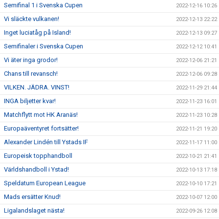
Semifinal 1 i Svenska Cupen
2022-12-16 10:26
Vi släckte vulkanen!
2022-12-13 22:22
Inget luciatåg på Island!
2022-12-13 09:27
Semifinaler i Svenska Cupen
2022-12-12 10:41
Vi äter inga grodor!
2022-12-06 21:21
Chans till revansch!
2022-12-06 09:28
VILKEN. JÄDRA. VINST!
2022-11-29 21:44
INGA biljetter kvar!
2022-11-23 16:01
Matchflytt mot HK Aranäs!
2022-11-23 10:28
Europaäventyret fortsätter!
2022-11-21 19:20
Alexander Lindén till Ystads IF
2022-11-17 11:00
Europeisk topphandboll
2022-10-21 21:41
Världshandboll i Ystad!
2022-10-13 17:18
Speldatum European League
2022-10-10 17:21
Mads ersätter Knud!
2022-10-07 12:00
Ligalandslaget nästa!
2022-09-26 12:08