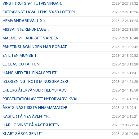
VINST TROTS 9-1 I UTVISNINGAR.
2023-12-27 21:32
EXTRAVINST I KVÄLLENS 50/50-LOTTERI.
2023-12-27 10:26
HEMVÄNDARKVÄLL X 4!
2023-12-26 14:23
MISSA INTE REPORTAGET.
2023-12-23 13:55
MALME, VI HAUR SITT VARDEN!
2023-12-21 10:48
PAKETINSLAGNINGEN HAR BÖRJAT!
2023-12-19 09:42
EN LITEN MUNSBIT!
2023-12-18 20:52
EL CLÁSICO I AFTON!
2023-12-18 11:20
HÄNG MED TILL FINALSPELET!
2023-12-15 11:41
ISLOSSNING TROTS MINUSGRADER!
2023-12-14 21:28
EKBERG ÅTERVÄNDER TILL YSTADS IF!
2023-12-14 18:50
PRESENTATION AV ETT NYFÖRVÄRV IKVÄLL!
2023-12-14 13:23
ÅRETS NÄST SISTA HEMMAMATCH!
2023-12-13 09:41
KASPER PÅ NYA ÄVENTYR!
2023-12-12 15:21
HÄRLIG VINST PÅ VÄSTKUSTEN!
2023-12-08 21:14
KLART SÄSONGEN UT.
2023-12-01 09:00