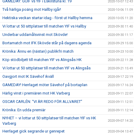
GAMEDAY: GUIF vs YIF i Eskilstuna kl. 19
2020-10-07 12:43
Två härliga poäng mot Hallby igår!
2020-10-06 11:09
Hektiska veckan startar idag - först ut Hallby hemma
2020-10-05 11:20
Vi lottar ut 50 sittplatser till matchen YIF vs Hallby
2020-09-30 11:40
Underbar uddamålsvinst mot Skövde!
2020-09-30 11:17
Bortamatch mot IFK Skövde står på dagens agenda
2020-09-29 15:00
Krönika: Ännu en (nästan) publikfri match
2020-09-23 10:00
Köp stödbiljett till matchen YIF vs Alingsås HK
2020-09-22 11:28
Vi lottar ut 50 sittplatser till matchen YIF vs Alingsås
2020-09-21 15:49
Oavgjort mot IK Sävehof ikväll
2020-09-17 22:19
GAMEDAY! Herrlaget möter Sävehof på bortaplan
2020-09-17 16:24
Härlig vinst i premiären mot HK Varberg
2020-09-11 22:07
OSCAR CARLÉN: “VI ÄR REDO FÖR ALLVARET”
2020-09-11 12:51
Krönika: En udda premiär
2020-09-11 12:14
NYHET – vi lottar ut 50 sittplatser till matchen YIF vs HK
2020-09-07 14:20
Varberg
Herrlaget gick segrande ur genrepet
2020-09-04 13:47