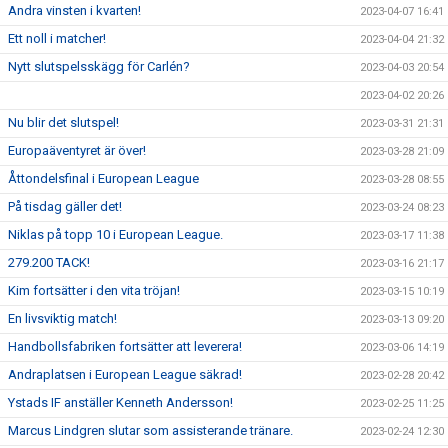
Andra vinsten i kvarten!
2023-04-07 16:41
Ett noll i matcher!
2023-04-04 21:32
Nytt slutspelsskägg för Carlén?
2023-04-03 20:54
2023-04-02 20:26
Nu blir det slutspel!
2023-03-31 21:31
Europaäventyret är över!
2023-03-28 21:09
Åttondelsfinal i European League
2023-03-28 08:55
På tisdag gäller det!
2023-03-24 08:23
Niklas på topp 10 i European League.
2023-03-17 11:38
279.200 TACK!
2023-03-16 21:17
Kim fortsätter i den vita tröjan!
2023-03-15 10:19
En livsviktig match!
2023-03-13 09:20
Handbollsfabriken fortsätter att leverera!
2023-03-06 14:19
Andraplatsen i European League säkrad!
2023-02-28 20:42
Ystads IF anställer Kenneth Andersson!
2023-02-25 11:25
Marcus Lindgren slutar som assisterande tränare.
2023-02-24 12:30