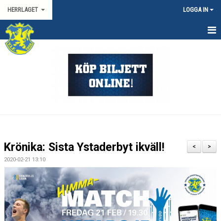
HERRLAGET
LOGGA IN
HEM
KALENDER
TRUPPEN
KONTAKT
MATCHER
Krönika: Sista Ystaderbyt ikväll!
<
>
SPORTGRUPP HERR
2020-02-21 13:10
HANDBOLLSLIGAN HERR
SVENSKA CUPEN HERR