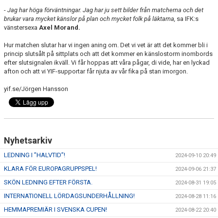
-
Jag har höga förväntningar. Jag har ju sett bilder från matcherna och det
brukar vara mycket känslor på plan och mycket folk på läktarna,
sa IFK:s
vänstersexa
Axel Morand.
Hur matchen slutar har vi ingen aning om. Det vi vet är att det kommer bli i
princip slutsålt på sittplats och att det kommer en känslostorm inombords
efter slutsignalen ikväll. Vi får hoppas att våra pågar, di vide, har en lyckad
afton och att vi YIF-supportar får njuta av vår fika på stan imorgon.
yif.se/Jörgen Hansson
Nyhetsarkiv
LEDNING I ”HALVTID”!
2024-09-10 20:49
KLARA FÖR EUROPAGRUPPSPEL!
2024-09-06 21:37
SKÖN LEDNING EFTER FÖRSTA.
2024-08-31 19:05
INTERNATIONELL LÖRDAGSUNDERHÅLLNING!
2024-08-28 11:16
HEMMAPREMIÄR I SVENSKA CUPEN!
2024-08-22 20:40