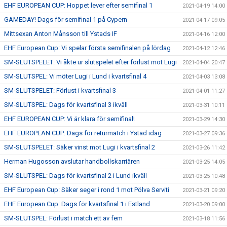
EHF EUROPEAN CUP: Hoppet lever efter semifinal 1
2021-04-19 14:00
GAMEDAY! Dags för semifinal 1 på Cypern
2021-04-17 09:05
Mittsexan Anton Månsson till Ystads IF
2021-04-16 12:00
EHF European Cup: Vi spelar första semifinalen på lördag
2021-04-12 12:46
SM-SLUTSPELET: Vi åkte ur slutspelet efter förlust mot Lugi
2021-04-04 20:47
SM-SLUTSPEL: Vi möter Lugi i Lund i kvartsfinal 4
2021-04-03 13:08
SM-SLUTSPELET: Förlust i kvartsfinal 3
2021-04-01 11:27
SM-SLUTSPEL: Dags för kvartsfinal 3 ikväll
2021-03-31 10:11
EHF EUROPEAN CUP: Vi är klara för semifinal!
2021-03-29 14:30
EHF EUROPEAN CUP: Dags för returmatch i Ystad idag
2021-03-27 09:36
SM-SLUTSPELET: Säker vinst mot Lugi i kvartsfinal 2
2021-03-26 11:42
Herman Hugosson avslutar handbollskarriären
2021-03-25 14:05
SM-SLUTSPEL: Dags för kvartsfinal 2 i Lund ikväll
2021-03-25 10:48
EHF European Cup: Säker seger i rond 1 mot Pölva Serviti
2021-03-21 09:20
EHF European Cup: Dags för kvartsfinal 1 i Estland
2021-03-20 09:00
SM-SLUTSPEL: Förlust i match ett av fem
2021-03-18 11:56