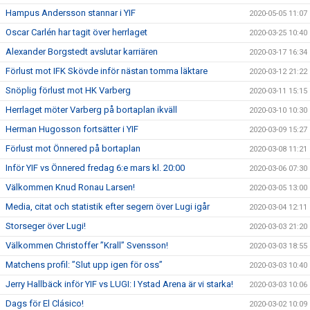
Hampus Andersson stannar i YIF
2020-05-05 11:07
Oscar Carlén har tagit över herrlaget
2020-03-25 10:40
Alexander Borgstedt avslutar karriären
2020-03-17 16:34
Förlust mot IFK Skövde inför nästan tomma läktare
2020-03-12 21:22
Snöplig förlust mot HK Varberg
2020-03-11 15:15
Herrlaget möter Varberg på bortaplan ikväll
2020-03-10 10:30
Herman Hugosson fortsätter i YIF
2020-03-09 15:27
Förlust mot Önnered på bortaplan
2020-03-08 11:21
Inför YIF vs Önnered fredag 6:e mars kl. 20:00
2020-03-06 07:30
Välkommen Knud Ronau Larsen!
2020-03-05 13:00
Media, citat och statistik efter segern över Lugi igår
2020-03-04 12:11
Storseger över Lugi!
2020-03-03 21:20
Välkommen Christoffer ”Krall” Svensson!
2020-03-03 18:55
Matchens profil: ”Slut upp igen för oss”
2020-03-03 10:40
Jerry Hallbäck inför YIF vs LUGI: I Ystad Arena är vi starka!
2020-03-03 10:06
Dags för El Clásico!
2020-03-02 10:09