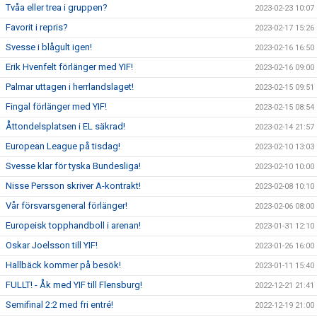
Tvåa eller trea i gruppen?
2023-02-23 10:07
Favorit i repris?
2023-02-17 15:26
Svesse i blågult igen!
2023-02-16 16:50
Erik Hvenfelt förlänger med YIF!
2023-02-16 09:00
Palmar uttagen i herrlandslaget!
2023-02-15 09:51
Fingal förlänger med YIF!
2023-02-15 08:54
Åttondelsplatsen i EL säkrad!
2023-02-14 21:57
European League på tisdag!
2023-02-10 13:03
Svesse klar för tyska Bundesliga!
2023-02-10 10:00
Nisse Persson skriver A-kontrakt!
2023-02-08 10:10
Vår försvarsgeneral förlänger!
2023-02-06 08:00
Europeisk topphandboll i arenan!
2023-01-31 12:10
Oskar Joelsson till YIF!
2023-01-26 16:00
Hallbäck kommer på besök!
2023-01-11 15:40
FULLT! - Åk med YIF till Flensburg!
2022-12-21 21:41
Semifinal 2:2 med fri entré!
2022-12-19 21:00