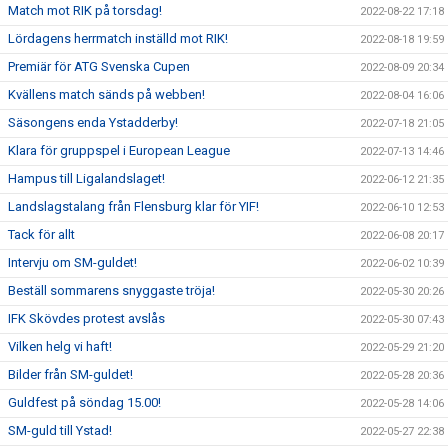
Match mot RIK på torsdag!
2022-08-22 17:18
Lördagens herrmatch inställd mot RIK!
2022-08-18 19:59
Premiär för ATG Svenska Cupen
2022-08-09 20:34
Kvällens match sänds på webben!
2022-08-04 16:06
Säsongens enda Ystadderby!
2022-07-18 21:05
Klara för gruppspel i European League
2022-07-13 14:46
Hampus till Ligalandslaget!
2022-06-12 21:35
Landslagstalang från Flensburg klar för YIF!
2022-06-10 12:53
Tack för allt
2022-06-08 20:17
Intervju om SM-guldet!
2022-06-02 10:39
Beställ sommarens snyggaste tröja!
2022-05-30 20:26
IFK Skövdes protest avslås
2022-05-30 07:43
Vilken helg vi haft!
2022-05-29 21:20
Bilder från SM-guldet!
2022-05-28 20:36
Guldfest på söndag 15.00!
2022-05-28 14:06
SM-guld till Ystad!
2022-05-27 22:38