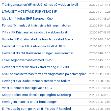
Träningsmatchen YIF vs LUGI sänds på webben ikväll
2020-09-03 11:48
LITAUISKT MOTSTÅND FÖR YSTADS IF
2020-09-01 12:25
Idag kl. 11 lottas EHF European Cup
2020-09-01 08:27
Förlust för herrlaget i näst sista träningsmatchen
2020-08-28 16:25
YIF vs IFK Kristianstad sänds på webben ikväll
2020-08-27 09:55
Vi möter IFK Kristianstad på torsdag i Ystad Arena
2020-08-25 13:00
Herrlaget möter HIF Karlskrona ikväll kl. 18:00
2020-08-21 11:15
Herrlaget drar till Karlskrona i helgen som kommer
2020-08-18 11:15
Enkel seger över Vinslöv med 39-27
2020-08-15 13:10
Herrlaget möter Vinslöv i Ystad fredag kl. 17:30
2020-08-13 12:12
Ikväll spelas herrarnas första träningsmatch på hemmaplan
2020-08-11 11:30
Herrlaget avslutade Danmarksresan med förlust
2020-08-08 10:09
Vinst i Danmark mot ligatvåan GOG
2020-08-07 08:44
Knapp förlust mot danska Bjerringbro-Silkeborg
2020-08-06 08:45
Herrlagets matcher under försäsongen
2020-06-25 12:03
En Ystadpåg som ger Kraft till Ystads IF handboll
2020-05-28 13:05