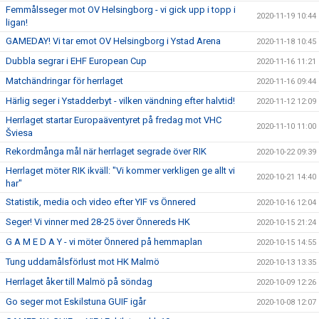
Femmålsseger mot OV Helsingborg - vi gick upp i topp i
2020-11-19 10:44
ligan!
GAMEDAY! Vi tar emot OV Helsingborg i Ystad Arena
2020-11-18 10:45
Dubbla segrar i EHF European Cup
2020-11-16 11:21
Matchändringar för herrlaget
2020-11-16 09:44
Härlig seger i Ystadderbyt - vilken vändning efter halvtid!
2020-11-12 12:09
Herrlaget startar Europaäventyret på fredag mot VHC
2020-11-10 11:00
Šviesa
Rekordmånga mål när herrlaget segrade över RIK
2020-10-22 09:39
Herrlaget möter RIK ikväll: "Vi kommer verkligen ge allt vi
2020-10-21 14:40
har"
Statistik, media och video efter YIF vs Önnered
2020-10-16 12:04
Seger! Vi vinner med 28-25 över Önnereds HK
2020-10-15 21:24
G A M E D A Y - vi möter Önnered på hemmaplan
2020-10-15 14:55
Tung uddamålsförlust mot HK Malmö
2020-10-13 13:35
Herrlaget åker till Malmö på söndag
2020-10-09 12:26
Go seger mot Eskilstuna GUIF igår
2020-10-08 12:07