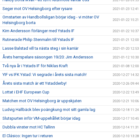
2021-01-28 09:53
Seger mot OV Helsingborg efter rysare
2021-01-23 12:41
Omstarten av Handbollsligan börjar idag - vi möter OV
2021-01-22 15:21
Helsingborg borta
Kim Andersson förlänger med Ystads IF
2021-01-22 10:37
Rutinerade Philip Stenmalm till Ystads IF
2021-01-21 12:00
Lasse Balstad vill ta nästa steg i sin karriär
2021-01-20 12:53
Årets herrspelare säsongen 19/20: Jim Andersson
2021-01-12 10:30
Två nya år i Ystads IF för Niklas Kraft
2021-01-08 12:00
YIF vs IFK Ystad: Vi segrade i årets sista match!
2020-12-27 14:32
Årets sista match är ett Ystadderby!
2020-12-26 09:44
Lottat i EHF European Cup
2020-12-22 13:49
Matchen mot OV Helsingborg är uppskjuten
2020-12-21 10:06
Ludvig Hallbäck blev poängkung mot sitt gamla lag
2020-12-18 11:24
Slutspurten inför VM-uppehållet börjar idag
2020-12-17 10:45
Dubbla vinster mot HC Tallinn
2020-12-14 11:31
El Clásico: Ingen tur i returen
2020-12-10 13:28