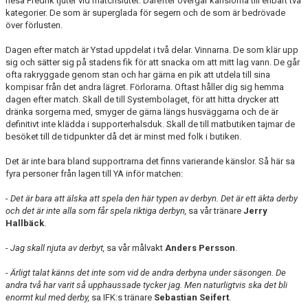
hesa Fredrik tjuter vid matchslutet. Därefter övergår känslorna till enbart två
kategorier. De som är superglada för segern och de som är bedrövade
över förlusten.
Dagen efter match är Ystad uppdelat i två delar. Vinnarna. De som klär upp
sig och sätter sig på stadens fik för att snacka om att mitt lag vann. De går
ofta rakryggade genom stan och har gärna en pik att utdela till sina
kompisar från det andra lägret. Förlorarna. Oftast håller dig sig hemma
dagen efter match. Skall de till Systembolaget, för att hitta drycker att
dränka sorgerna med, smyger de gärna längs husväggarna och de är
definitivt inte klädda i supporterhalsduk. Skall de till matbutiken tajmar de
besöket till de tidpunkter då det är minst med folk i butiken.
Det är inte bara bland supportrarna det finns varierande känslor. Så här sa
fyra personer från lagen till YA inför matchen:
-
Det är bara att älska att spela den här typen av derbyn. Det är ett äkta derby
och det är inte alla som får spela riktiga derbyn,
sa vår tränare
Jerry
Hallbäck
.
-
Jag skall njuta av derbyt,
sa vår målvakt
Anders Persson
.
-
Ärligt talat känns det inte som vid de andra derbyna under säsongen. De
andra två har varit så upphaussade tycker jag. Men naturligtvis ska det bli
enormt kul med derby,
sa IFK:s tränare
Sebastian Seifert
.