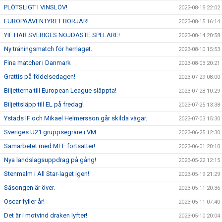
PLÖTSLIGT I VINSLÖV!
2023-08-15 22:02
EUROPAÄVENTYRET BÖRJAR!
2023-08-15 16:14
YIF HAR SVERIGES NÖJDASTE SPELARE!
2023-08-14 20:58
Ny träningsmatch för herrlaget.
2023-08-10 15:53
Fina matcher i Danmark
2023-08-03 20:21
Grattis på födelsedagen!
2023-07-29 08:00
Biljetterna till European League släppta!
2023-07-28 10:29
Biljettsläpp till EL på fredag!
2023-07-25 13:38
Ystads IF och Mikael Helmersson går skilda vägar.
2023-07-03 15:30
Sveriges U21 gruppsegrare i VM
2023-06-25 12:30
Samarbetet med MFF fortsätter!
2023-06-01 20:10
Nya landslagsuppdrag på gång!
2023-05-22 12:15
Stenmalm i All Star-laget igen!
2023-05-19 21:29
Säsongen är över.
2023-05-11 20:36
Oscar fyller år!
2023-05-11 07:40
Det är i motvind draken lyfter!
2023-05-10 20:04