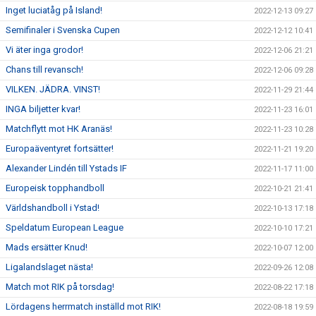
Inget luciatåg på Island!
2022-12-13 09:27
Semifinaler i Svenska Cupen
2022-12-12 10:41
Vi äter inga grodor!
2022-12-06 21:21
Chans till revansch!
2022-12-06 09:28
VILKEN. JÄDRA. VINST!
2022-11-29 21:44
INGA biljetter kvar!
2022-11-23 16:01
Matchflytt mot HK Aranäs!
2022-11-23 10:28
Europaäventyret fortsätter!
2022-11-21 19:20
Alexander Lindén till Ystads IF
2022-11-17 11:00
Europeisk topphandboll
2022-10-21 21:41
Världshandboll i Ystad!
2022-10-13 17:18
Speldatum European League
2022-10-10 17:21
Mads ersätter Knud!
2022-10-07 12:00
Ligalandslaget nästa!
2022-09-26 12:08
Match mot RIK på torsdag!
2022-08-22 17:18
Lördagens herrmatch inställd mot RIK!
2022-08-18 19:59