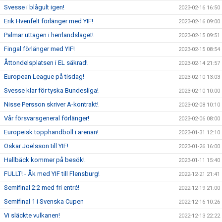
Svesse i blågult igen!
2023-02-16 16:50
Erik Hvenfelt förlänger med YIF!
2023-02-16 09:00
Palmar uttagen i herrlandslaget!
2023-02-15 09:51
Fingal förlänger med YIF!
2023-02-15 08:54
Åttondelsplatsen i EL säkrad!
2023-02-14 21:57
European League på tisdag!
2023-02-10 13:03
Svesse klar för tyska Bundesliga!
2023-02-10 10:00
Nisse Persson skriver A-kontrakt!
2023-02-08 10:10
Vår försvarsgeneral förlänger!
2023-02-06 08:00
Europeisk topphandboll i arenan!
2023-01-31 12:10
Oskar Joelsson till YIF!
2023-01-26 16:00
Hallbäck kommer på besök!
2023-01-11 15:40
FULLT! - Åk med YIF till Flensburg!
2022-12-21 21:41
Semifinal 2:2 med fri entré!
2022-12-19 21:00
Semifinal 1 i Svenska Cupen
2022-12-16 10:26
Vi släckte vulkanen!
2022-12-13 22:22