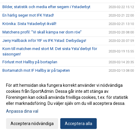
Bilder, statistik och media efter segern i Ystaderbyt
2020-02-22 15:12
En härlig seger mot IFK Ystad!
2020-02-21 22:00
Krönika: Sista Ystaderbyt ikväll!
2020-02-21 13:10
Matchens profil: ”Vi skall kämpa ner dom röe”
2020-02-20 08:00
Jerry Hallbäck inför YIF vs IFK Ystad: Derbydags!
2020-02-20 07:59
Kom till matchen med stort M. Det sista Ysta’derbyt för
2020-02-19 15:55
säsongen!
Förlust mot Hallby på bortaplan
2020-02-14 20:35
Bortamatch mot IF Hallby är på tapeten
2020-02-13 08:00
Bilder, statistik och media från segern över Malmö
2020-02-08 13:51
För att hemsidan ska fungera korrekt använder vi nödvändiga
En krigarseger mot HK Malmö!
2020-02-07 21:50
cookies från SportAdmin. Dessa går inte att stänga av.
Jerry Hallbäck: Tufft & hårt Skåndederby på G
2020-02-06 16:12
Föreningen kan också använda frivilliga cookies, t.ex. för statistik
eller marknadsföring. Du väljer själv om du vill acceptera dessa.
Matchens profil: Fredagsmatch och gött med helg!
2020-02-06 15:54
Anpassa dina val
Filip Pettersson förlänger med Ystads IF
2020-02-05 11:00
Uddamålsförlust mot Alingsås HK
2020-02-03 11:27
Acceptera nödvändiga
Acceptera alla
Dags att möta serieledarna Alingsås
2020-02-02 14:00