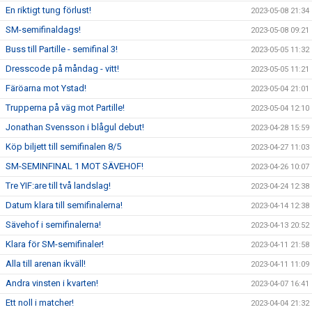
En riktigt tung förlust!
2023-05-08 21:34
SM-semifinaldags!
2023-05-08 09:21
Buss till Partille - semifinal 3!
2023-05-05 11:32
Dresscode på måndag - vitt!
2023-05-05 11:21
Färöarna mot Ystad!
2023-05-04 21:01
Trupperna på väg mot Partille!
2023-05-04 12:10
Jonathan Svensson i blågul debut!
2023-04-28 15:59
Köp biljett till semifinalen 8/5
2023-04-27 11:03
SM-SEMINFINAL 1 MOT SÄVEHOF!
2023-04-26 10:07
Tre YIF:are till två landslag!
2023-04-24 12:38
Datum klara till semifinalerna!
2023-04-14 12:38
Sävehof i semifinalerna!
2023-04-13 20:52
Klara för SM-semifinaler!
2023-04-11 21:58
Alla till arenan ikväll!
2023-04-11 11:09
Andra vinsten i kvarten!
2023-04-07 16:41
Ett noll i matcher!
2023-04-04 21:32