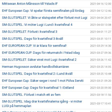
Mittsexan Anton Månsson till Ystads IF
2021-04-16 12:00
EHF European Cup: Vi spelar första semifinalen på lördag
2021-04-12 12:46
SM-SLUTSPELET: Vi åkte ur slutspelet efter förlust mot Lugi
2021-04-04 20:47
SM-SLUTSPEL: Vi möter Lugi i Lund i kvartsfinal 4
2021-04-03 13:08
SM-SLUTSPELET: Förlust i kvartsfinal 3
2021-04-01 11:27
SM-SLUTSPEL: Dags för kvartsfinal 3 ikväll
2021-03-31 10:11
EHF EUROPEAN CUP: Vi är klara för semifinal!
2021-03-29 14:30
EHF EUROPEAN CUP: Dags för returmatch i Ystad idag
2021-03-27 09:36
SM-SLUTSPELET: Säker vinst mot Lugi i kvartsfinal 2
2021-03-26 11:42
Herman Hugosson avslutar handbollskarriären
2021-03-25 14:05
SM-SLUTSPEL: Dags för kvartsfinal 2 i Lund ikväll
2021-03-25 10:48
EHF European Cup: Säker seger i rond 1 mot Pölva Serviti
2021-03-21 09:20
EHF European Cup: Dags för kvartsfinal 1 i Estland
2021-03-20 09:00
SM-SLUTSPEL: Förlust i match ett av fem
2021-03-18 11:56
SM-SLUTSPEL: Idag drar kvartsfinalerna igång - vi möter
2021-03-17 10:41
LUGI på hemmaplan