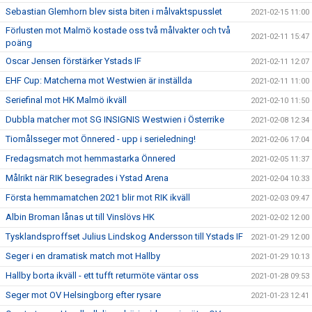
Sebastian Glemhorn blev sista biten i målvaktspusslet
2021-02-15 11:00
Förlusten mot Malmö kostade oss två målvakter och två
2021-02-11 15:47
poäng
Oscar Jensen förstärker Ystads IF
2021-02-11 12:07
EHF Cup: Matcherna mot Westwien är inställda
2021-02-11 11:00
Seriefinal mot HK Malmö ikväll
2021-02-10 11:50
Dubbla matcher mot SG INSIGNIS Westwien i Österrike
2021-02-08 12:34
Tiomålsseger mot Önnered - upp i serieledning!
2021-02-06 17:04
Fredagsmatch mot hemmastarka Önnered
2021-02-05 11:37
Målrikt när RIK besegrades i Ystad Arena
2021-02-04 10:33
Första hemmamatchen 2021 blir mot RIK ikväll
2021-02-03 09:47
Albin Broman lånas ut till Vinslövs HK
2021-02-02 12:00
Tysklandsproffset Julius Lindskog Andersson till Ystads IF
2021-01-29 12:00
Seger i en dramatisk match mot Hallby
2021-01-29 10:13
Hallby borta ikväll - ett tufft returmöte väntar oss
2021-01-28 09:53
Seger mot OV Helsingborg efter rysare
2021-01-23 12:41