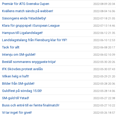
Premiär för ATG Svenska Cupen
2022-08-09 20:34
Kvällens match sänds på webben!
2022-08-04 16:06
Säsongens enda Ystadderby!
2022-07-18 21:05
Klara för gruppspel i European League
2022-07-13 14:46
Hampus till Ligalandslaget!
2022-06-12 21:35
Landslagstalang från Flensburg klar för YIF!
2022-06-10 12:53
Tack för allt
2022-06-08 20:17
Intervju om SM-guldet!
2022-06-02 10:39
Beställ sommarens snyggaste tröja!
2022-05-30 20:26
IFK Skövdes protest avslås
2022-05-30 07:43
Vilken helg vi haft!
2022-05-29 21:20
Bilder från SM-guldet!
2022-05-28 20:36
Guldfest på söndag 15.00!
2022-05-28 14:06
SM-guld till Ystad!
2022-05-27 22:38
Buss och entré till ev femte finalmatch!
2022-05-27 10:22
Vi tar inget för givet!
2022-05-26 18:57