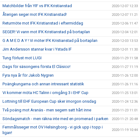
Matchbilder från YIF vs IFK Kristianstad
2020-12-07 12:33
Återigen seger mot IFK Kristianstad!
2020-12-07 11:21
Returmöte mot IFK Kristianstad i eftermiddag
2020-12-06 11:47
SEGER! Vi vann mot IFK Kristianstad på bortaplan
2020-12-04 12:01
G A M E D A Y ! Vi möter IFK Kristianstad på bortaplan
2020-12-03 13:53
Jim Andersson stannar kvar i Ystads IF
2020-12-01 11:30
Tung förlust mot LUGI
2020-11-29 11:58
Dags för säsongens första El Clásico!
2020-11-27 11:19
Fyra nya år för Jakob Nygren
2020-11-26 12:00
Poängkungarna och annan intressant statistik
2020-11-26 11:16
Vi kommer möta HC Talinn i omgång 3 i EHF Cup
2020-11-25 13:01
Lottning till EHF European Cup sker imorgon onsdag
2020-11-24 12:36
Två poäng mot Aranäs - men segern satt hårt inne
2020-11-23 11:01
Söndagsmatch - men räkna inte med en promenad i parken
2020-11-21 20:48
Femmålsseger mot OV Helsingborg - vi gick upp i topp i
2020-11-19 10:44
ligan!