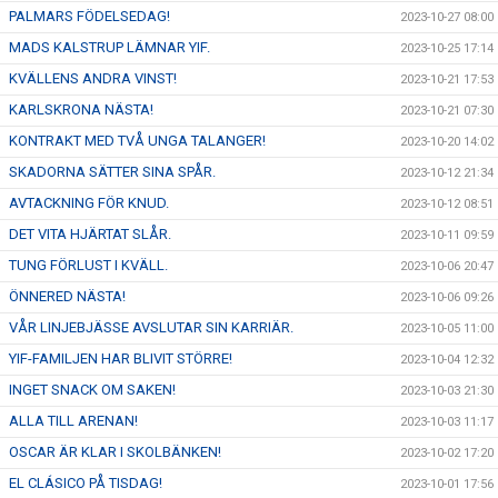
PALMARS FÖDELSEDAG!
2023-10-27 08:00
MADS KALSTRUP LÄMNAR YIF.
2023-10-25 17:14
KVÄLLENS ANDRA VINST!
2023-10-21 17:53
KARLSKRONA NÄSTA!
2023-10-21 07:30
KONTRAKT MED TVÅ UNGA TALANGER!
2023-10-20 14:02
SKADORNA SÄTTER SINA SPÅR.
2023-10-12 21:34
AVTACKNING FÖR KNUD.
2023-10-12 08:51
DET VITA HJÄRTAT SLÅR.
2023-10-11 09:59
TUNG FÖRLUST I KVÄLL.
2023-10-06 20:47
ÖNNERED NÄSTA!
2023-10-06 09:26
VÅR LINJEBJÄSSE AVSLUTAR SIN KARRIÄR.
2023-10-05 11:00
YIF-FAMILJEN HAR BLIVIT STÖRRE!
2023-10-04 12:32
INGET SNACK OM SAKEN!
2023-10-03 21:30
ALLA TILL ARENAN!
2023-10-03 11:17
OSCAR ÄR KLAR I SKOLBÄNKEN!
2023-10-02 17:20
EL CLÁSICO PÅ TISDAG!
2023-10-01 17:56