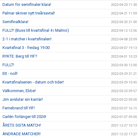
Datum för semifinaler klara!
2022-04-23 11:30
Palmar skriver nytt treårsavtal!
2022-04-21 11:09
Semifinalklara!
2022-04-20 21:00
FULLT! (Buss till kvartsfinal 4 i Malmö)
2022-04-12 12:56
2-1 i matcher i kvartsfinalen!
2022-04-08 23:09
Kvartsfinal 3 - fredag 19.00
2022-04-07 19:13
RYKTE: Berg till YIF?
2022-04-01 10:23
FULLT!
2022-03-30 12:00
Ett - noll!
2022-03-29 21:21
Kvartsfinalserien - datum och tider!
2022-03-29 10:45
Välkommen, Ebbe!
2022-03-23 09:57
Jim avslutar sin karriär!
2022-03-22 09:00
Fernebrand till YIF!
2022-02-07 16:15
Carlén förlänger till 2026!
2022-01-07 09:00
ÅRETS SISTA MATCH!
2021-12-27 10:13
ÄNDRADE MATCHER!
2021-12-22 17:27