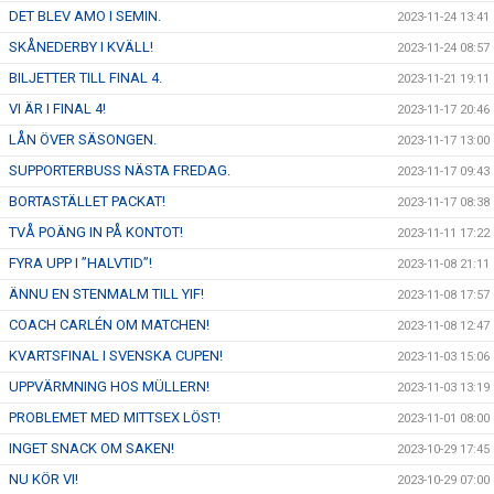
DET BLEV AMO I SEMIN.
2023-11-24 13:41
SKÅNEDERBY I KVÄLL!
2023-11-24 08:57
BILJETTER TILL FINAL 4.
2023-11-21 19:11
VI ÄR I FINAL 4!
2023-11-17 20:46
LÅN ÖVER SÄSONGEN.
2023-11-17 13:00
SUPPORTERBUSS NÄSTA FREDAG.
2023-11-17 09:43
BORTASTÄLLET PACKAT!
2023-11-17 08:38
TVÅ POÄNG IN PÅ KONTOT!
2023-11-11 17:22
FYRA UPP I ”HALVTID”!
2023-11-08 21:11
ÄNNU EN STENMALM TILL YIF!
2023-11-08 17:57
COACH CARLÉN OM MATCHEN!
2023-11-08 12:47
KVARTSFINAL I SVENSKA CUPEN!
2023-11-03 15:06
UPPVÄRMNING HOS MÜLLERN!
2023-11-03 13:19
PROBLEMET MED MITTSEX LÖST!
2023-11-01 08:00
INGET SNACK OM SAKEN!
2023-10-29 17:45
NU KÖR VI!
2023-10-29 07:00