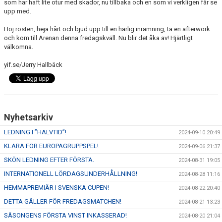
som har haft lite otur med skador, nu tillbaka och en som vi verkligen får se
upp med.
Höj rösten, heja hårt och bjud upp till en härlig inramning, ta en afterwork
och kom till Arenan denna fredagskväll. Nu blir det åka av! Hjärtligt
välkomna.
yif.se/Jerry Hallbäck
Nyhetsarkiv
LEDNING I ”HALVTID”!
2024-09-10 20:49
KLARA FÖR EUROPAGRUPPSPEL!
2024-09-06 21:37
SKÖN LEDNING EFTER FÖRSTA.
2024-08-31 19:05
INTERNATIONELL LÖRDAGSUNDERHÅLLNING!
2024-08-28 11:16
HEMMAPREMIÄR I SVENSKA CUPEN!
2024-08-22 20:40
DETTA GÄLLER FÖR FREDAGSMATCHEN!
2024-08-21 13:23
SÄSONGENS FÖRSTA VINST INKASSERAD!
2024-08-20 21:04