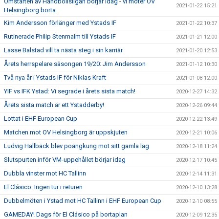
Omstarten av Handbollsligan börjar idag - vi möter OV
2021-01-22 15:21
Helsingborg borta
Kim Andersson förlänger med Ystads IF
2021-01-22 10:37
Rutinerade Philip Stenmalm till Ystads IF
2021-01-21 12:00
Lasse Balstad vill ta nästa steg i sin karriär
2021-01-20 12:53
Årets herrspelare säsongen 19/20: Jim Andersson
2021-01-12 10:30
Två nya år i Ystads IF för Niklas Kraft
2021-01-08 12:00
YIF vs IFK Ystad: Vi segrade i årets sista match!
2020-12-27 14:32
Årets sista match är ett Ystadderby!
2020-12-26 09:44
Lottat i EHF European Cup
2020-12-22 13:49
Matchen mot OV Helsingborg är uppskjuten
2020-12-21 10:06
Ludvig Hallbäck blev poängkung mot sitt gamla lag
2020-12-18 11:24
Slutspurten inför VM-uppehållet börjar idag
2020-12-17 10:45
Dubbla vinster mot HC Tallinn
2020-12-14 11:31
El Clásico: Ingen tur i returen
2020-12-10 13:28
Dubbelmöten i Ystad mot HC Tallinn i EHF European Cup
2020-12-10 08:55
GAMEDAY! Dags för El Clásico på bortaplan
2020-12-09 12:35