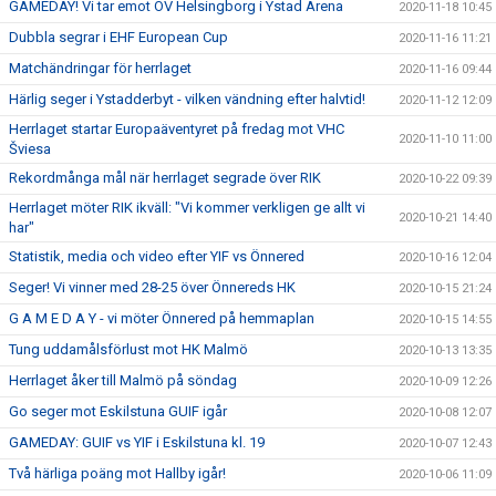
GAMEDAY! Vi tar emot OV Helsingborg i Ystad Arena
2020-11-18 10:45
Dubbla segrar i EHF European Cup
2020-11-16 11:21
Matchändringar för herrlaget
2020-11-16 09:44
Härlig seger i Ystadderbyt - vilken vändning efter halvtid!
2020-11-12 12:09
Herrlaget startar Europaäventyret på fredag mot VHC
2020-11-10 11:00
Šviesa
Rekordmånga mål när herrlaget segrade över RIK
2020-10-22 09:39
Herrlaget möter RIK ikväll: "Vi kommer verkligen ge allt vi
2020-10-21 14:40
har"
Statistik, media och video efter YIF vs Önnered
2020-10-16 12:04
Seger! Vi vinner med 28-25 över Önnereds HK
2020-10-15 21:24
G A M E D A Y - vi möter Önnered på hemmaplan
2020-10-15 14:55
Tung uddamålsförlust mot HK Malmö
2020-10-13 13:35
Herrlaget åker till Malmö på söndag
2020-10-09 12:26
Go seger mot Eskilstuna GUIF igår
2020-10-08 12:07
GAMEDAY: GUIF vs YIF i Eskilstuna kl. 19
2020-10-07 12:43
Två härliga poäng mot Hallby igår!
2020-10-06 11:09