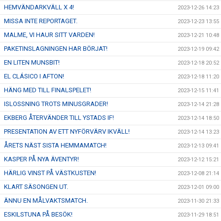
HEMVÄNDARKVÄLL X 4!
2023-12-26 14:23
MISSA INTE REPORTAGET.
2023-12-23 13:55
MALME, VI HAUR SITT VARDEN!
2023-12-21 10:48
PAKETINSLAGNINGEN HAR BÖRJAT!
2023-12-19 09:42
EN LITEN MUNSBIT!
2023-12-18 20:52
EL CLÁSICO I AFTON!
2023-12-18 11:20
HÄNG MED TILL FINALSPELET!
2023-12-15 11:41
ISLOSSNING TROTS MINUSGRADER!
2023-12-14 21:28
EKBERG ÅTERVÄNDER TILL YSTADS IF!
2023-12-14 18:50
PRESENTATION AV ETT NYFÖRVÄRV IKVÄLL!
2023-12-14 13:23
ÅRETS NÄST SISTA HEMMAMATCH!
2023-12-13 09:41
KASPER PÅ NYA ÄVENTYR!
2023-12-12 15:21
HÄRLIG VINST PÅ VÄSTKUSTEN!
2023-12-08 21:14
KLART SÄSONGEN UT.
2023-12-01 09:00
ÄNNU EN MÅLVAKTSMATCH.
2023-11-30 21:33
ESKILSTUNA PÅ BESÖK!
2023-11-29 18:51