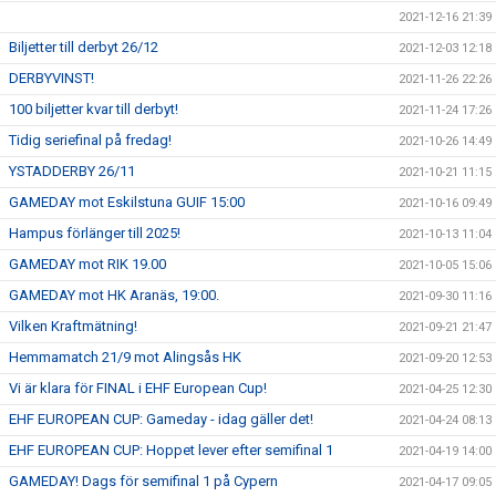
2021-12-16 21:39
Biljetter till derbyt 26/12
2021-12-03 12:18
DERBYVINST!
2021-11-26 22:26
100 biljetter kvar till derbyt!
2021-11-24 17:26
Tidig seriefinal på fredag!
2021-10-26 14:49
YSTADDERBY 26/11
2021-10-21 11:15
GAMEDAY mot Eskilstuna GUIF 15:00
2021-10-16 09:49
Hampus förlänger till 2025!
2021-10-13 11:04
GAMEDAY mot RIK 19.00
2021-10-05 15:06
GAMEDAY mot HK Aranäs, 19:00.
2021-09-30 11:16
Vilken Kraftmätning!
2021-09-21 21:47
Hemmamatch 21/9 mot Alingsås HK
2021-09-20 12:53
Vi är klara för FINAL i EHF European Cup!
2021-04-25 12:30
EHF EUROPEAN CUP: Gameday - idag gäller det!
2021-04-24 08:13
EHF EUROPEAN CUP: Hoppet lever efter semifinal 1
2021-04-19 14:00
GAMEDAY! Dags för semifinal 1 på Cypern
2021-04-17 09:05