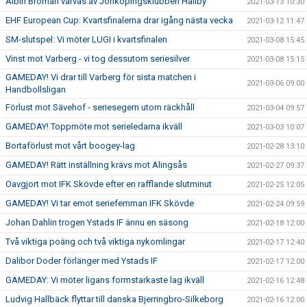
Albin Broman värvas av Jönköpingsklubben Hallby
2021-03-13 10:30
EHF European Cup: Kvartsfinalerna drar igång nästa vecka
2021-03-12 11:47
SM-slutspel: Vi möter LUGI i kvartsfinalen
2021-03-08 15:45
Vinst mot Varberg - vi tog dessutom seriesilver
2021-03-08 15:15
GAMEDAY! Vi drar till Varberg för sista matchen i
2021-03-06 09:00
Handbollsligan
Förlust mot Sävehof - seriesegern utom räckhåll
2021-03-04 09:57
GAMEDAY! Toppmöte mot serieledarna ikväll
2021-03-03 10:07
Bortaförlust mot vårt boogey-lag
2021-02-28 13:10
GAMEDAY! Rätt inställning krävs mot Alingsås
2021-02-27 09:37
Oavgjort mot IFK Skövde efter en rafflande slutminut
2021-02-25 12:05
GAMEDAY! Vi tar emot seriefemman IFK Skövde
2021-02-24 09:59
Johan Dahlin trogen Ystads IF ännu en säsong
2021-02-18 12:00
Två viktiga poäng och två viktiga nykomlingar
2021-02-17 12:40
Dalibor Doder förlänger med Ystads IF
2021-02-17 12:00
GAMEDAY: Vi möter ligans formstarkaste lag ikväll
2021-02-16 12:48
Ludvig Hallbäck flyttar till danska Bjerringbro-Silkeborg
2021-02-16 12:00