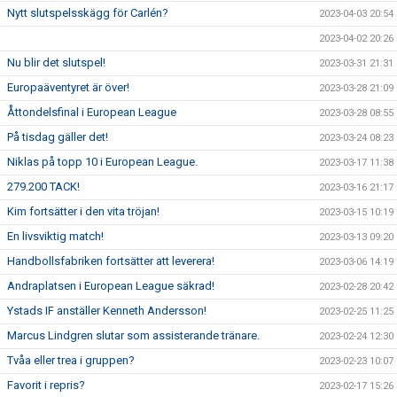
Nytt slutspelsskägg för Carlén?
2023-04-03 20:54
2023-04-02 20:26
Nu blir det slutspel!
2023-03-31 21:31
Europaäventyret är över!
2023-03-28 21:09
Åttondelsfinal i European League
2023-03-28 08:55
På tisdag gäller det!
2023-03-24 08:23
Niklas på topp 10 i European League.
2023-03-17 11:38
279.200 TACK!
2023-03-16 21:17
Kim fortsätter i den vita tröjan!
2023-03-15 10:19
En livsviktig match!
2023-03-13 09:20
Handbollsfabriken fortsätter att leverera!
2023-03-06 14:19
Andraplatsen i European League säkrad!
2023-02-28 20:42
Ystads IF anställer Kenneth Andersson!
2023-02-25 11:25
Marcus Lindgren slutar som assisterande tränare.
2023-02-24 12:30
Tvåa eller trea i gruppen?
2023-02-23 10:07
Favorit i repris?
2023-02-17 15:26