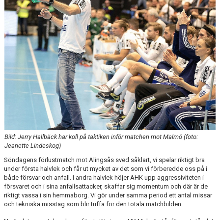
Bild: Jerry Hallbäck har koll på taktiken inför matchen mot Malmö (foto:
Jeanette Lindeskog)
Söndagens förlustmatch mot Alingsås sved såklart, vi spelar riktigt bra
under första halvlek och får ut mycket av det som vi förberedde oss på i
både försvar och anfall. I andra halvlek höjer AHK upp aggressiviteten i
försvaret och i sina anfallsattacker, skaffar sig momentum och där är de
riktigt vassa i sin hemmaborg. Vi gör under samma period ett antal missar
och tekniska misstag som blir tuffa för den totala matchbilden.