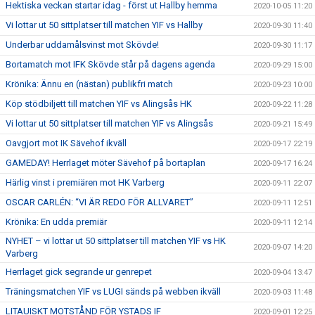
Hektiska veckan startar idag - först ut Hallby hemma
2020-10-05 11:20
Vi lottar ut 50 sittplatser till matchen YIF vs Hallby
2020-09-30 11:40
Underbar uddamålsvinst mot Skövde!
2020-09-30 11:17
Bortamatch mot IFK Skövde står på dagens agenda
2020-09-29 15:00
Krönika: Ännu en (nästan) publikfri match
2020-09-23 10:00
Köp stödbiljett till matchen YIF vs Alingsås HK
2020-09-22 11:28
Vi lottar ut 50 sittplatser till matchen YIF vs Alingsås
2020-09-21 15:49
Oavgjort mot IK Sävehof ikväll
2020-09-17 22:19
GAMEDAY! Herrlaget möter Sävehof på bortaplan
2020-09-17 16:24
Härlig vinst i premiären mot HK Varberg
2020-09-11 22:07
OSCAR CARLÉN: “VI ÄR REDO FÖR ALLVARET”
2020-09-11 12:51
Krönika: En udda premiär
2020-09-11 12:14
NYHET – vi lottar ut 50 sittplatser till matchen YIF vs HK
2020-09-07 14:20
Varberg
Herrlaget gick segrande ur genrepet
2020-09-04 13:47
Träningsmatchen YIF vs LUGI sänds på webben ikväll
2020-09-03 11:48
LITAUISKT MOTSTÅND FÖR YSTADS IF
2020-09-01 12:25