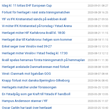
Idag kl. 11 lottas EHF European Cup
2020-09-01 08:27
Förlust för herrlaget i näst sista träningsmatchen
2020-08-28 16:25
YIF vs IFK Kristianstad sänds på webben ikväll
2020-08-27 09:55
Vi möter IFK Kristianstad på torsdag i Ystad Arena
2020-08-25 13:00
Herrlaget möter HIF Karlskrona ikväll kl. 18:00
2020-08-21 11:15
Herrlaget drar till Karlskrona i helgen som kommer
2020-08-18 11:15
Enkel seger över Vinslöv med 39-27
2020-08-15 13:10
Herrlaget möter Vinslöv i Ystad fredag kl. 17:30
2020-08-13 12:12
Ikväll spelas herrarnas första träningsmatch på hemmaplan
2020-08-11 11:30
Herrlaget avslutade Danmarksresan med förlust
2020-08-08 10:09
Vinst i Danmark mot ligatvåan GOG
2020-08-07 08:44
Knapp förlust mot danska Bjerringbro-Silkeborg
2020-08-06 08:45
Herrlagets matcher under försäsongen
2020-06-25 12:03
En Ystadpåg som ger Kraft till Ystads IF handboll
2020-05-28 13:05
Hampus Andersson stannar i YIF
2020-05-05 11:07
Oscar Carlén har tagit över herrlaget
2020-03-25 10:40