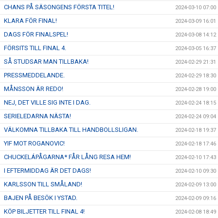
CHANS PÅ SÄSONGENS FÖRSTA TITEL!
2024-03-10 07:00
KLARA FÖR FINAL!
2024-03-09 16:01
DAGS FÖR FINALSPEL!
2024-03-08 14:12
FÖRSITS TILL FINAL 4.
2024-03-05 16:37
SÅ STUDSAR MAN TILLBAKA!
2024-02-29 21:31
PRESSMEDDELANDE.
2024-02-29 18:30
MÅNSSON ÄR REDO!
2024-02-28 19:00
NEJ, DET VILLE SIG INTE I DAG.
2024-02-24 18:15
SERIELEDARNA NÄSTA!
2024-02-24 09:04
VÄLKOMNA TILLBAKA TILL HANDBOLLSLIGAN.
2024-02-18 19:37
YIF MOT ROGANOVIC!
2024-02-18 17:46
CHUCKELÁPÅGARNA* FÅR LÅNG RESA HEM!
2024-02-10 17:43
I EFTERMIDDAG ÄR DET DAGS!
2024-02-10 09:30
KARLSSON TILL SMÅLAND!
2024-02-09 13:00
BAJEN PÅ BESÖK I YSTAD.
2024-02-09 09:16
KÖP BILJETTER TILL FINAL 4!
2024-02-08 18:49