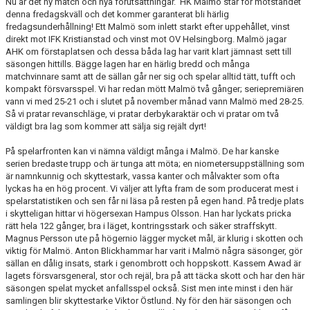
Nu är det ny match och nya förutsättningar. HK Malmö står för motståndet
denna fredagskväll och det kommer garanterat bli härlig
fredagsunderhållning! Ett Malmö som inlett starkt efter uppehållet, vinst
direkt mot IFK Kristianstad och vinst mot OV Helsingborg. Malmö jagar
AHK om förstaplatsen och dessa båda lag har varit klart jämnast sett till
säsongen hittills. Bägge lagen har en härlig bredd och många
matchvinnare samt att de sällan går ner sig och spelar alltid tätt, tufft och
kompakt försvarsspel. Vi har redan mött Malmö två gånger; seriepremiären
vann vi med 25-21 och i slutet på november månad vann Malmö med 28-25.
Så vi pratar revanschläge, vi pratar derbykaraktär och vi pratar om två
väldigt bra lag som kommer att sälja sig rejält dyrt!
På spelarfronten kan vi nämna väldigt många i Malmö. De har kanske
serien bredaste trupp och är tunga att möta; en niometersuppställning som
är namnkunnig och skyttestark, vassa kanter och målvakter som ofta
lyckas ha en hög procent. Vi väljer att lyfta fram de som producerat mest i
spelarstatistiken och sen får ni läsa på resten på egen hand. På tredje plats
i skytteligan hittar vi högersexan Hampus Olsson. Han har lyckats pricka
rätt hela 122 gånger, bra i läget, kontringsstark och säker straffskytt.
Magnus Persson ute på högernio lägger mycket mål, är klurig i skotten och
viktig för Malmö. Anton Blickhammar har varit i Malmö några säsonger, gör
sällan en dålig insats, stark i genombrott och hoppskott. Kassem Awad är
lagets försvarsgeneral, stor och rejäl, bra på att täcka skott och har den här
säsongen spelat mycket anfallsspel också. Sist men inte minst i den här
samlingen blir skyttestarke Viktor Östlund. Ny för den här säsongen och