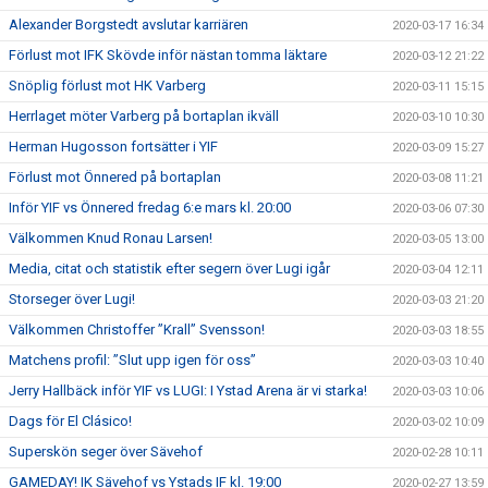
Alexander Borgstedt avslutar karriären
2020-03-17 16:34
Förlust mot IFK Skövde inför nästan tomma läktare
2020-03-12 21:22
Snöplig förlust mot HK Varberg
2020-03-11 15:15
Herrlaget möter Varberg på bortaplan ikväll
2020-03-10 10:30
Herman Hugosson fortsätter i YIF
2020-03-09 15:27
Förlust mot Önnered på bortaplan
2020-03-08 11:21
Inför YIF vs Önnered fredag 6:e mars kl. 20:00
2020-03-06 07:30
Välkommen Knud Ronau Larsen!
2020-03-05 13:00
Media, citat och statistik efter segern över Lugi igår
2020-03-04 12:11
Storseger över Lugi!
2020-03-03 21:20
Välkommen Christoffer ”Krall” Svensson!
2020-03-03 18:55
Matchens profil: ”Slut upp igen för oss”
2020-03-03 10:40
Jerry Hallbäck inför YIF vs LUGI: I Ystad Arena är vi starka!
2020-03-03 10:06
Dags för El Clásico!
2020-03-02 10:09
Superskön seger över Sävehof
2020-02-28 10:11
GAMEDAY! IK Sävehof vs Ystads IF kl. 19:00
2020-02-27 13:59