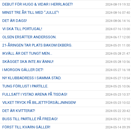
DEBUT FÖR HUGO & VIDAR I HERRLAGET!
2024-08-19 19:32
MINST TRE ÅR TILL MED ”JULLE”!
2024-08-16 07:40
DET ÄR DAGS!
2024-08-06 14:16
VI SKA TILL PORTUGAL!
2024-07-16 13:00
OLSEN ERSÄTTER ANDERSSON.
2024-06-17 12:00
21-ÅRINGEN TAR PLATS BAKOM EKBERG.
2024-05-31 11:00
IKVÄLL ÄR DET TUNGT MEN…
2024-05-28 21:47
SKÄGGET SKA INTE AV ÄNNU!
2024-05-28 10:56
I MORGON GÄLLER DET!
2024-05-27 16:18
NY KLUBBADRESS I SAMMA STAD.
2024-05-27 13:54
TUNG FÖRLUST I PARTILLE.
2024-05-25 10:06
FULLSATT I YSTAD ARENA PÅ TISDAG!
2024-05-23 10:37
VILKET TRYCK PÅ BILJETTFÖRSÄLJNINGEN!
2024-05-23 10:02
DET ÄR KVITTERAT!
2024-05-22 20:42
BUSS TILL PARTILLE PÅ FREDAG!
2024-05-21 12:10
FÖRST TILL KVARN GÄLLER!
2024-05-14 09:39