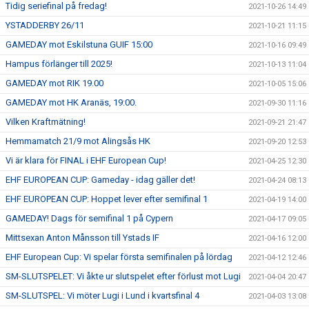
Tidig seriefinal på fredag!
2021-10-26 14:49
YSTADDERBY 26/11
2021-10-21 11:15
GAMEDAY mot Eskilstuna GUIF 15:00
2021-10-16 09:49
Hampus förlänger till 2025!
2021-10-13 11:04
GAMEDAY mot RIK 19.00
2021-10-05 15:06
GAMEDAY mot HK Aranäs, 19:00.
2021-09-30 11:16
Vilken Kraftmätning!
2021-09-21 21:47
Hemmamatch 21/9 mot Alingsås HK
2021-09-20 12:53
Vi är klara för FINAL i EHF European Cup!
2021-04-25 12:30
EHF EUROPEAN CUP: Gameday - idag gäller det!
2021-04-24 08:13
EHF EUROPEAN CUP: Hoppet lever efter semifinal 1
2021-04-19 14:00
GAMEDAY! Dags för semifinal 1 på Cypern
2021-04-17 09:05
Mittsexan Anton Månsson till Ystads IF
2021-04-16 12:00
EHF European Cup: Vi spelar första semifinalen på lördag
2021-04-12 12:46
SM-SLUTSPELET: Vi åkte ur slutspelet efter förlust mot Lugi
2021-04-04 20:47
SM-SLUTSPEL: Vi möter Lugi i Lund i kvartsfinal 4
2021-04-03 13:08