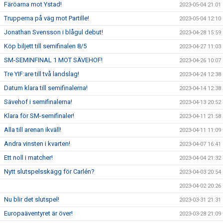
Färöarna mot Ystad!
2023-05-04 21:01
Trupperna på väg mot Partille!
2023-05-04 12:10
Jonathan Svensson i blågul debut!
2023-04-28 15:59
Köp biljett till semifinalen 8/5
2023-04-27 11:03
SM-SEMINFINAL 1 MOT SÄVEHOF!
2023-04-26 10:07
Tre YIF:are till två landslag!
2023-04-24 12:38
Datum klara till semifinalerna!
2023-04-14 12:38
Sävehof i semifinalerna!
2023-04-13 20:52
Klara för SM-semifinaler!
2023-04-11 21:58
Alla till arenan ikväll!
2023-04-11 11:09
Andra vinsten i kvarten!
2023-04-07 16:41
Ett noll i matcher!
2023-04-04 21:32
Nytt slutspelsskägg för Carlén?
2023-04-03 20:54
2023-04-02 20:26
Nu blir det slutspel!
2023-03-31 21:31
Europaäventyret är över!
2023-03-28 21:09