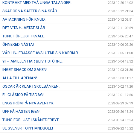
KONTRAKT MED TVÅ UNGA TALANGER!
2023-10-20 14:02
SKADORNA SÄTTER SINA SPÅR.
2023-10-12 21:34
AVTACKNING FÖR KNUD.
2023-10-12 08:51
DET VITA HJÄRTAT SLÅR.
2023-10-11 09:59
TUNG FÖRLUST I KVÄLL.
2023-10-06 20:47
ÖNNERED NÄSTA!
2023-10-06 09:26
VÅR LINJEBJÄSSE AVSLUTAR SIN KARRIÄR.
2023-10-05 11:00
YIF-FAMILJEN HAR BLIVIT STÖRRE!
2023-10-04 12:32
INGET SNACK OM SAKEN!
2023-10-03 21:30
ALLA TILL ARENAN!
2023-10-03 11:17
OSCAR ÄR KLAR I SKOLBÄNKEN!
2023-10-02 17:20
EL CLÁSICO PÅ TISDAG!
2023-10-01 17:56
ENGSTRÖM PÅ NYA ÄVENTYR.
2023-09-29 07:19
UPP PÅ HÄSTEN IGEN!
2023-09-26 13:24
TUNG FÖRLUST I SKÅNEDERBYT.
2023-09-24 18:23
SE SVENSK TOPPHANDBOLL!
2023-09-22 15:22