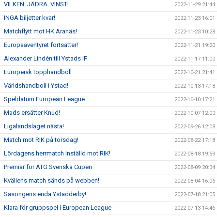
VILKEN. JÄDRA. VINST!
2022-11-29 21:44
INGA biljetter kvar!
2022-11-23 16:01
Matchflytt mot HK Aranäs!
2022-11-23 10:28
Europaäventyret fortsätter!
2022-11-21 19:20
Alexander Lindén till Ystads IF
2022-11-17 11:00
Europeisk topphandboll
2022-10-21 21:41
Världshandboll i Ystad!
2022-10-13 17:18
Speldatum European League
2022-10-10 17:21
Mads ersätter Knud!
2022-10-07 12:00
Ligalandslaget nästa!
2022-09-26 12:08
Match mot RIK på torsdag!
2022-08-22 17:18
Lördagens herrmatch inställd mot RIK!
2022-08-18 19:59
Premiär för ATG Svenska Cupen
2022-08-09 20:34
Kvällens match sänds på webben!
2022-08-04 16:06
Säsongens enda Ystadderby!
2022-07-18 21:05
Klara för gruppspel i European League
2022-07-13 14:46