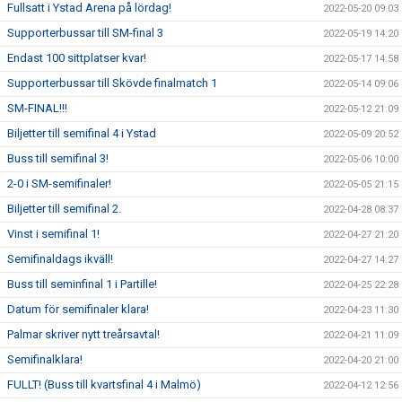
Fullsatt i Ystad Arena på lördag!
2022-05-20 09:03
Supporterbussar till SM-final 3
2022-05-19 14:20
Endast 100 sittplatser kvar!
2022-05-17 14:58
Supporterbussar till Skövde finalmatch 1
2022-05-14 09:06
SM-FINAL!!!
2022-05-12 21:09
Biljetter till semifinal 4 i Ystad
2022-05-09 20:52
Buss till semifinal 3!
2022-05-06 10:00
2-0 i SM-semifinaler!
2022-05-05 21:15
Biljetter till semifinal 2.
2022-04-28 08:37
Vinst i semifinal 1!
2022-04-27 21:20
Semifinaldags ikväll!
2022-04-27 14:27
Buss till seminfinal 1 i Partille!
2022-04-25 22:28
Datum för semifinaler klara!
2022-04-23 11:30
Palmar skriver nytt treårsavtal!
2022-04-21 11:09
Semifinalklara!
2022-04-20 21:00
FULLT! (Buss till kvartsfinal 4 i Malmö)
2022-04-12 12:56