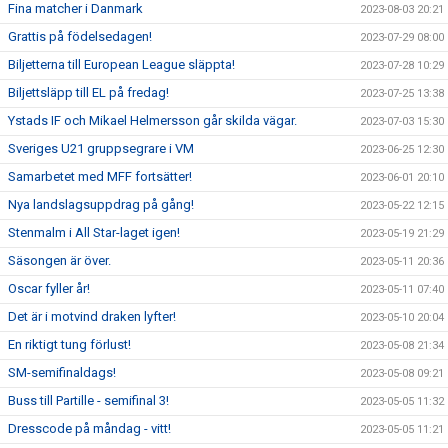
Fina matcher i Danmark
2023-08-03 20:21
Grattis på födelsedagen!
2023-07-29 08:00
Biljetterna till European League släppta!
2023-07-28 10:29
Biljettsläpp till EL på fredag!
2023-07-25 13:38
Ystads IF och Mikael Helmersson går skilda vägar.
2023-07-03 15:30
Sveriges U21 gruppsegrare i VM
2023-06-25 12:30
Samarbetet med MFF fortsätter!
2023-06-01 20:10
Nya landslagsuppdrag på gång!
2023-05-22 12:15
Stenmalm i All Star-laget igen!
2023-05-19 21:29
Säsongen är över.
2023-05-11 20:36
Oscar fyller år!
2023-05-11 07:40
Det är i motvind draken lyfter!
2023-05-10 20:04
En riktigt tung förlust!
2023-05-08 21:34
SM-semifinaldags!
2023-05-08 09:21
Buss till Partille - semifinal 3!
2023-05-05 11:32
Dresscode på måndag - vitt!
2023-05-05 11:21