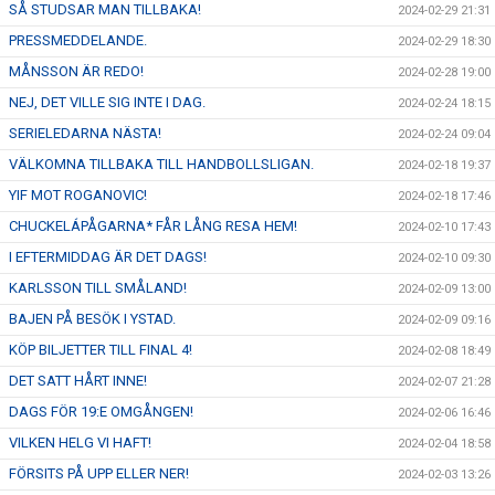
SÅ STUDSAR MAN TILLBAKA!
2024-02-29 21:31
PRESSMEDDELANDE.
2024-02-29 18:30
MÅNSSON ÄR REDO!
2024-02-28 19:00
NEJ, DET VILLE SIG INTE I DAG.
2024-02-24 18:15
SERIELEDARNA NÄSTA!
2024-02-24 09:04
VÄLKOMNA TILLBAKA TILL HANDBOLLSLIGAN.
2024-02-18 19:37
YIF MOT ROGANOVIC!
2024-02-18 17:46
CHUCKELÁPÅGARNA* FÅR LÅNG RESA HEM!
2024-02-10 17:43
I EFTERMIDDAG ÄR DET DAGS!
2024-02-10 09:30
KARLSSON TILL SMÅLAND!
2024-02-09 13:00
BAJEN PÅ BESÖK I YSTAD.
2024-02-09 09:16
KÖP BILJETTER TILL FINAL 4!
2024-02-08 18:49
DET SATT HÅRT INNE!
2024-02-07 21:28
DAGS FÖR 19:E OMGÅNGEN!
2024-02-06 16:46
VILKEN HELG VI HAFT!
2024-02-04 18:58
FÖRSITS PÅ UPP ELLER NER!
2024-02-03 13:26