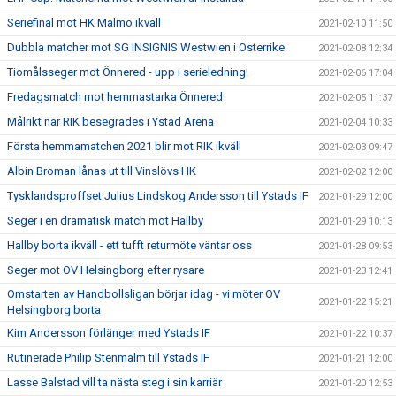
Seriefinal mot HK Malmö ikväll
2021-02-10 11:50
Dubbla matcher mot SG INSIGNIS Westwien i Österrike
2021-02-08 12:34
Tiomålsseger mot Önnered - upp i serieledning!
2021-02-06 17:04
Fredagsmatch mot hemmastarka Önnered
2021-02-05 11:37
Målrikt när RIK besegrades i Ystad Arena
2021-02-04 10:33
Första hemmamatchen 2021 blir mot RIK ikväll
2021-02-03 09:47
Albin Broman lånas ut till Vinslövs HK
2021-02-02 12:00
Tysklandsproffset Julius Lindskog Andersson till Ystads IF
2021-01-29 12:00
Seger i en dramatisk match mot Hallby
2021-01-29 10:13
Hallby borta ikväll - ett tufft returmöte väntar oss
2021-01-28 09:53
Seger mot OV Helsingborg efter rysare
2021-01-23 12:41
Omstarten av Handbollsligan börjar idag - vi möter OV
2021-01-22 15:21
Helsingborg borta
Kim Andersson förlänger med Ystads IF
2021-01-22 10:37
Rutinerade Philip Stenmalm till Ystads IF
2021-01-21 12:00
Lasse Balstad vill ta nästa steg i sin karriär
2021-01-20 12:53