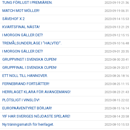
TUNG FÖRLUST I PREMIÄREN.
2023-09-19 21:36
MATCH MOT MÖLLER!
2023-09-19 06:31
SÄVEHOF X 2
2023-09-14 15:53
KVARTSFINAL NÄSTA!
2023-09-13 21:29
I MORGON GÄLLER DET!
2023-09-12 15:15
TREMÅLSUNDERLÄGE I ”HALVTID”.
2023-09-10 16:48
I MORGON GÄLLER DET!
2023-09-01 20:35
GRUPPVINST I SVENSKA CUPEN!
2023-08-30 20:41
GRUPPFINAL I SVENSKA CUPEN!
2023-08-29 20:57
ETT NOLL TILL HANNOVER.
2023-08-26 18:16
FERNEBRAND FORTSÄTTER!
2023-08-25 11:15
HERRLAGET KLARA FÖR AVANCEMANG!
2023-08-23 21:43
PLÖTSLIGT I VINSLÖV!
2023-08-15 22:02
EUROPAÄVENTYRET BÖRJAR!
2023-08-15 16:14
YIF HAR SVERIGES NÖJDASTE SPELARE!
2023-08-14 20:58
Ny träningsmatch för herrlaget.
2023-08-10 15:53