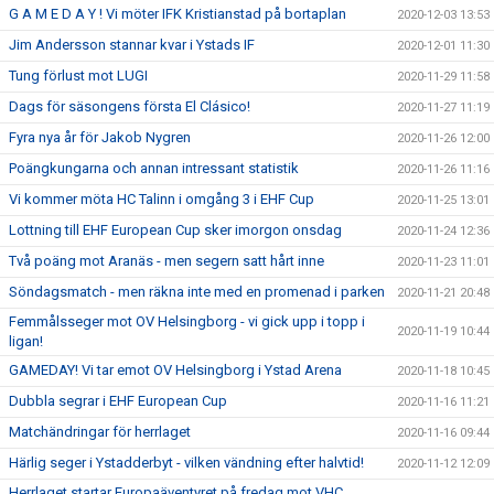
G A M E D A Y ! Vi möter IFK Kristianstad på bortaplan
2020-12-03 13:53
Jim Andersson stannar kvar i Ystads IF
2020-12-01 11:30
Tung förlust mot LUGI
2020-11-29 11:58
Dags för säsongens första El Clásico!
2020-11-27 11:19
Fyra nya år för Jakob Nygren
2020-11-26 12:00
Poängkungarna och annan intressant statistik
2020-11-26 11:16
Vi kommer möta HC Talinn i omgång 3 i EHF Cup
2020-11-25 13:01
Lottning till EHF European Cup sker imorgon onsdag
2020-11-24 12:36
Två poäng mot Aranäs - men segern satt hårt inne
2020-11-23 11:01
Söndagsmatch - men räkna inte med en promenad i parken
2020-11-21 20:48
Femmålsseger mot OV Helsingborg - vi gick upp i topp i
2020-11-19 10:44
ligan!
GAMEDAY! Vi tar emot OV Helsingborg i Ystad Arena
2020-11-18 10:45
Dubbla segrar i EHF European Cup
2020-11-16 11:21
Matchändringar för herrlaget
2020-11-16 09:44
Härlig seger i Ystadderbyt - vilken vändning efter halvtid!
2020-11-12 12:09
Herrlaget startar Europaäventyret på fredag mot VHC