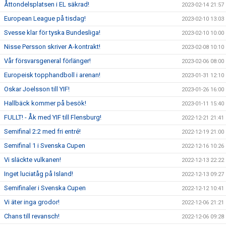
Åttondelsplatsen i EL säkrad!
2023-02-14 21:57
European League på tisdag!
2023-02-10 13:03
Svesse klar för tyska Bundesliga!
2023-02-10 10:00
Nisse Persson skriver A-kontrakt!
2023-02-08 10:10
Vår försvarsgeneral förlänger!
2023-02-06 08:00
Europeisk topphandboll i arenan!
2023-01-31 12:10
Oskar Joelsson till YIF!
2023-01-26 16:00
Hallbäck kommer på besök!
2023-01-11 15:40
FULLT! - Åk med YIF till Flensburg!
2022-12-21 21:41
Semifinal 2:2 med fri entré!
2022-12-19 21:00
Semifinal 1 i Svenska Cupen
2022-12-16 10:26
Vi släckte vulkanen!
2022-12-13 22:22
Inget luciatåg på Island!
2022-12-13 09:27
Semifinaler i Svenska Cupen
2022-12-12 10:41
Vi äter inga grodor!
2022-12-06 21:21
Chans till revansch!
2022-12-06 09:28