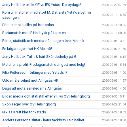
Jerry Hallbäck inför YIF vs IFK Ystad: Derbydags!
2020-02-20 07:59
Kom till matchen med stort M. Det sista Ysta’derbyt för
2020-02-19 15:55
säsongen!
Förlust mot Hallby på bortaplan
2020-02-14 20:35
Bortamatch mot IF Hallby är på tapeten
2020-02-13 08:00
Bilder, statistik och media från segern över Malmö
2020-02-08 13:51
En krigarseger mot HK Malmö!
2020-02-07 21:50
Jerry Hallbäck: Tufft & hårt Skåndederby på G
2020-02-06 16:12
Matchens profil: Fredagsmatch och gött med helg!
2020-02-06 15:54
Filip Pettersson förlänger med Ystads IF
2020-02-05 11:00
Uddamålsförlust mot Alingsås HK
2020-02-03 11:27
Dags att möta serieledarna Alingsås
2020-02-02 14:00
Bilder, media och statistik efter YIF vs OV Helsingborg
2020-01-30 15:11
Skön seger över OV Helsingborg
2020-01-29 21:04
Niklas Kraft klar för Ystads IF
2020-01-29 18:32
Anders Perssons slutar - hans tackbrev i sin helhet
2020-01-29 18:30