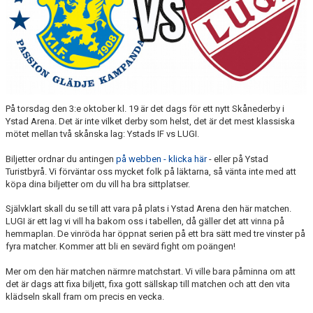
På torsdag den 3:e oktober kl. 19 är det dags för ett nytt Skånederby i
Ystad Arena. Det är inte vilket derby som helst, det är det mest klassiska
mötet mellan två skånska lag: Ystads IF vs LUGI.
Biljetter ordnar du antingen
på webben - klicka här
- eller på Ystad
Turistbyrå. Vi förväntar oss mycket folk på läktarna, så vänta inte med att
köpa dina biljetter om du vill ha bra sittplatser.
Självklart skall du se till att vara på plats i Ystad Arena den här matchen.
LUGI är ett lag vi vill ha bakom oss i tabellen, då gäller det att vinna på
hemmaplan. De vinröda har öppnat serien på ett bra sätt med tre vinster på
fyra matcher. Kommer att bli en sevärd fight om poängen!
Mer om den här matchen närmre matchstart. Vi ville bara påminna om att
det är dags att fixa biljett, fixa gott sällskap till matchen och att den vita
klädseln skall fram om precis en vecka.