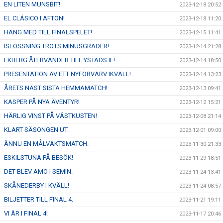
EN LITEN MUNSBIT!
2023-12-18 20:52
EL CLÁSICO I AFTON!
2023-12-18 11:20
HÄNG MED TILL FINALSPELET!
2023-12-15 11:41
ISLOSSNING TROTS MINUSGRADER!
2023-12-14 21:28
EKBERG ÅTERVÄNDER TILL YSTADS IF!
2023-12-14 18:50
PRESENTATION AV ETT NYFÖRVÄRV IKVÄLL!
2023-12-14 13:23
ÅRETS NÄST SISTA HEMMAMATCH!
2023-12-13 09:41
KASPER PÅ NYA ÄVENTYR!
2023-12-12 15:21
HÄRLIG VINST PÅ VÄSTKUSTEN!
2023-12-08 21:14
KLART SÄSONGEN UT.
2023-12-01 09:00
ÄNNU EN MÅLVAKTSMATCH.
2023-11-30 21:33
ESKILSTUNA PÅ BESÖK!
2023-11-29 18:51
DET BLEV AMO I SEMIN.
2023-11-24 13:41
SKÅNEDERBY I KVÄLL!
2023-11-24 08:57
BILJETTER TILL FINAL 4.
2023-11-21 19:11
VI ÄR I FINAL 4!
2023-11-17 20:46