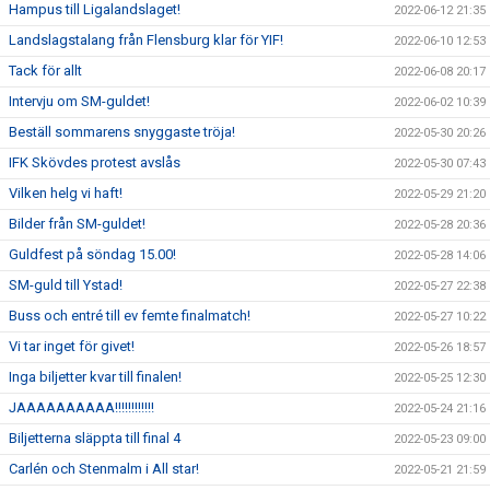
Hampus till Ligalandslaget!
2022-06-12 21:35
Landslagstalang från Flensburg klar för YIF!
2022-06-10 12:53
Tack för allt
2022-06-08 20:17
Intervju om SM-guldet!
2022-06-02 10:39
Beställ sommarens snyggaste tröja!
2022-05-30 20:26
IFK Skövdes protest avslås
2022-05-30 07:43
Vilken helg vi haft!
2022-05-29 21:20
Bilder från SM-guldet!
2022-05-28 20:36
Guldfest på söndag 15.00!
2022-05-28 14:06
SM-guld till Ystad!
2022-05-27 22:38
Buss och entré till ev femte finalmatch!
2022-05-27 10:22
Vi tar inget för givet!
2022-05-26 18:57
Inga biljetter kvar till finalen!
2022-05-25 12:30
JAAAAAAAAAA!!!!!!!!!!!!
2022-05-24 21:16
Biljetterna släppta till final 4
2022-05-23 09:00
Carlén och Stenmalm i All star!
2022-05-21 21:59