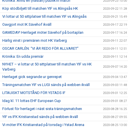
Krönika: Ännu en (nästan) publikfri match
2020-09-23 10:00
Köp stödbiljett till matchen YIF vs Alingsås HK
2020-09-22 11:28
Vi lottar ut 50 sittplatser till matchen YIF vs Alingsås
2020-09-21 15:49
Oavgjort mot IK Sävehof ikväll
2020-09-17 22:19
GAMEDAY! Herrlaget möter Sävehof på bortaplan
2020-09-17 16:24
Härlig vinst i premiären mot HK Varberg
2020-09-11 22:07
OSCAR CARLÉN: “VI ÄR REDO FÖR ALLVARET”
2020-09-11 12:51
Krönika: En udda premiär
2020-09-11 12:14
NYHET – vi lottar ut 50 sittplatser till matchen YIF vs HK
2020-09-07 14:20
Varberg
Herrlaget gick segrande ur genrepet
2020-09-04 13:47
Träningsmatchen YIF vs LUGI sänds på webben ikväll
2020-09-03 11:48
LITAUISKT MOTSTÅND FÖR YSTADS IF
2020-09-01 12:25
Idag kl. 11 lottas EHF European Cup
2020-09-01 08:27
Förlust för herrlaget i näst sista träningsmatchen
2020-08-28 16:25
YIF vs IFK Kristianstad sänds på webben ikväll
2020-08-27 09:55
Vi möter IFK Kristianstad på torsdag i Ystad Arena
2020-08-25 13:00