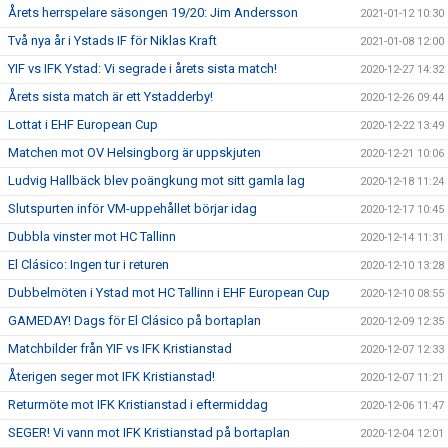
Årets herrspelare säsongen 19/20: Jim Andersson
2021-01-12 10:30
Två nya år i Ystads IF för Niklas Kraft
2021-01-08 12:00
YIF vs IFK Ystad: Vi segrade i årets sista match!
2020-12-27 14:32
Årets sista match är ett Ystadderby!
2020-12-26 09:44
Lottat i EHF European Cup
2020-12-22 13:49
Matchen mot OV Helsingborg är uppskjuten
2020-12-21 10:06
Ludvig Hallbäck blev poängkung mot sitt gamla lag
2020-12-18 11:24
Slutspurten inför VM-uppehållet börjar idag
2020-12-17 10:45
Dubbla vinster mot HC Tallinn
2020-12-14 11:31
El Clásico: Ingen tur i returen
2020-12-10 13:28
Dubbelmöten i Ystad mot HC Tallinn i EHF European Cup
2020-12-10 08:55
GAMEDAY! Dags för El Clásico på bortaplan
2020-12-09 12:35
Matchbilder från YIF vs IFK Kristianstad
2020-12-07 12:33
Återigen seger mot IFK Kristianstad!
2020-12-07 11:21
Returmöte mot IFK Kristianstad i eftermiddag
2020-12-06 11:47
SEGER! Vi vann mot IFK Kristianstad på bortaplan
2020-12-04 12:01