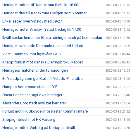
Herrlaget möter HIF Karlskrona ikväll kl. 18:00
2020-08-21 11:15
Herrlaget drar till Karlskrona i helgen som kommer
2020-08-18 11:15
Enkel seger över Vinslöv med 39-27
2020-08-15 13:10
Herrlaget möter Vinslöv i Ystad fredag kl. 17:30
2020-08-13 12:12
Ikväll spelas herrarnas första träningsmatch på hemmaplan
2020-08-11 11:30
Herrlaget avslutade Danmarksresan med förlust
2020-08-08 10:09
Vinst i Danmark mot ligatvåan GOG
2020-08-07 08:44
Knapp förlust mot danska Bjerringbro-Silkeborg
2020-08-06 08:45
Herrlagets matcher under försäsongen
2020-06-25 12:03
En Ystadpåg som ger Kraft till Ystads IF handboll
2020-05-28 13:05
Hampus Andersson stannar i YIF
2020-05-05 11:07
Oscar Carlén har tagit över herrlaget
2020-03-25 10:40
Alexander Borgstedt avslutar karriären
2020-03-17 16:34
Förlust mot IFK Skövde inför nästan tomma läktare
2020-03-12 21:22
Snöplig förlust mot HK Varberg
2020-03-11 15:15
Herrlaget möter Varberg på bortaplan ikväll
2020-03-10 10:30