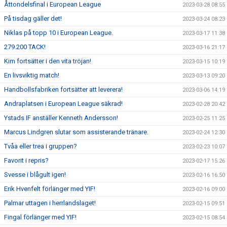
Åttondelsfinal i European League
2023-03-28 08:55
På tisdag gäller det!
2023-03-24 08:23
Niklas på topp 10 i European League.
2023-03-17 11:38
279.200 TACK!
2023-03-16 21:17
Kim fortsätter i den vita tröjan!
2023-03-15 10:19
En livsviktig match!
2023-03-13 09:20
Handbollsfabriken fortsätter att leverera!
2023-03-06 14:19
Andraplatsen i European League säkrad!
2023-02-28 20:42
Ystads IF anställer Kenneth Andersson!
2023-02-25 11:25
Marcus Lindgren slutar som assisterande tränare.
2023-02-24 12:30
Tvåa eller trea i gruppen?
2023-02-23 10:07
Favorit i repris?
2023-02-17 15:26
Svesse i blågult igen!
2023-02-16 16:50
Erik Hvenfelt förlänger med YIF!
2023-02-16 09:00
Palmar uttagen i herrlandslaget!
2023-02-15 09:51
Fingal förlänger med YIF!
2023-02-15 08:54