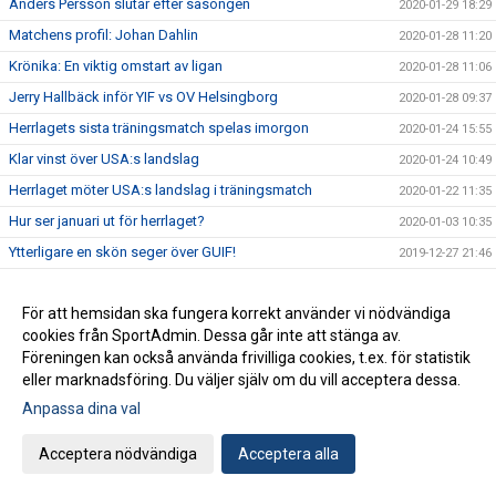
Anders Persson slutar efter säsongen
2020-01-29 18:29
Matchens profil: Johan Dahlin
2020-01-28 11:20
Krönika: En viktig omstart av ligan
2020-01-28 11:06
Jerry Hallbäck inför YIF vs OV Helsingborg
2020-01-28 09:37
Herrlagets sista träningsmatch spelas imorgon
2020-01-24 15:55
Klar vinst över USA:s landslag
2020-01-24 10:49
Herrlaget möter USA:s landslag i träningsmatch
2020-01-22 11:35
Hur ser januari ut för herrlaget?
2020-01-03 10:35
Ytterligare en skön seger över GUIF!
2019-12-27 21:46
Årets sista match på bortaplan mot GUIF idag
2019-12-27 12:12
För att hemsidan ska fungera korrekt använder vi nödvändiga
Mario Lipovac lämnar Ystads IF efter säsongen
2019-12-26 11:00
cookies från SportAdmin. Dessa går inte att stänga av.
Förlust i decenniets sista hemmamatch
2019-12-20 22:14
Föreningen kan också använda frivilliga cookies, t.ex. för statistik
Jerry Hallbäck inför YIF vs IFK Kristianstad
2019-12-19 14:50
eller marknadsföring. Du väljer själv om du vill acceptera dessa.
Matchens profil: Jonathan Svensson
Anpassa dina val
2019-12-19 13:50
Krönika: Decenniets sista himmamatch
2019-12-19 11:57
Acceptera nödvändiga
Acceptera alla
Förlust mot IFK Kristianstad i rond 1
2019-12-17 12:04