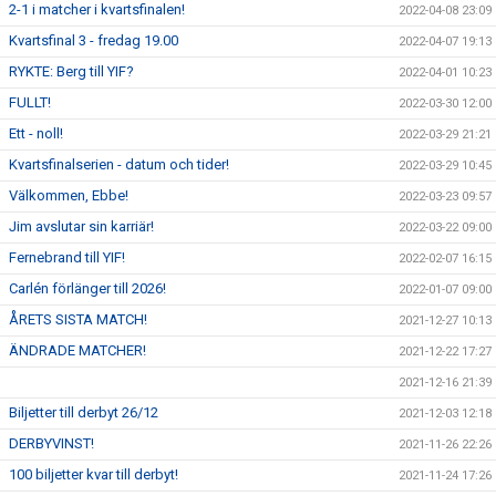
2-1 i matcher i kvartsfinalen!
2022-04-08 23:09
Kvartsfinal 3 - fredag 19.00
2022-04-07 19:13
RYKTE: Berg till YIF?
2022-04-01 10:23
FULLT!
2022-03-30 12:00
Ett - noll!
2022-03-29 21:21
Kvartsfinalserien - datum och tider!
2022-03-29 10:45
Välkommen, Ebbe!
2022-03-23 09:57
Jim avslutar sin karriär!
2022-03-22 09:00
Fernebrand till YIF!
2022-02-07 16:15
Carlén förlänger till 2026!
2022-01-07 09:00
ÅRETS SISTA MATCH!
2021-12-27 10:13
ÄNDRADE MATCHER!
2021-12-22 17:27
2021-12-16 21:39
Biljetter till derbyt 26/12
2021-12-03 12:18
DERBYVINST!
2021-11-26 22:26
100 biljetter kvar till derbyt!
2021-11-24 17:26