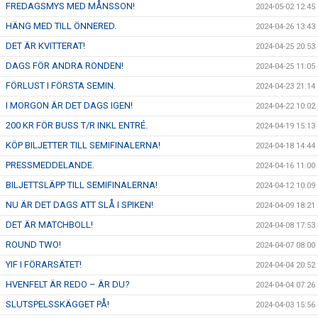
FREDAGSMYS MED MÅNSSON!
2024-05-02 12:45
HÄNG MED TILL ÖNNERED.
2024-04-26 13:43
DET ÄR KVITTERAT!
2024-04-25 20:53
DAGS FÖR ANDRA RONDEN!
2024-04-25 11:05
FÖRLUST I FÖRSTA SEMIN.
2024-04-23 21:14
I MORGON ÄR DET DAGS IGEN!
2024-04-22 10:02
200 KR FÖR BUSS T/R INKL ENTRÉ.
2024-04-19 15:13
KÖP BILJETTER TILL SEMIFINALERNA!
2024-04-18 14:44
PRESSMEDDELANDE.
2024-04-16 11:00
BILJETTSLÄPP TILL SEMIFINALERNA!
2024-04-12 10:09
NU ÄR DET DAGS ATT SLÅ I SPIKEN!
2024-04-09 18:21
DET ÄR MATCHBOLL!
2024-04-08 17:53
ROUND TWO!
2024-04-07 08:00
YIF I FÖRARSÄTET!
2024-04-04 20:52
HVENFELT ÄR REDO – ÄR DU?
2024-04-04 07:26
SLUTSPELSSKÄGGET PÅ!
2024-04-03 15:56