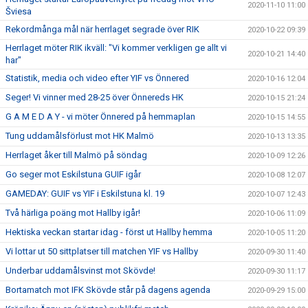
2020-11-10 11:00
Šviesa
Rekordmånga mål när herrlaget segrade över RIK
2020-10-22 09:39
Herrlaget möter RIK ikväll: "Vi kommer verkligen ge allt vi
2020-10-21 14:40
har"
Statistik, media och video efter YIF vs Önnered
2020-10-16 12:04
Seger! Vi vinner med 28-25 över Önnereds HK
2020-10-15 21:24
G A M E D A Y - vi möter Önnered på hemmaplan
2020-10-15 14:55
Tung uddamålsförlust mot HK Malmö
2020-10-13 13:35
Herrlaget åker till Malmö på söndag
2020-10-09 12:26
Go seger mot Eskilstuna GUIF igår
2020-10-08 12:07
GAMEDAY: GUIF vs YIF i Eskilstuna kl. 19
2020-10-07 12:43
Två härliga poäng mot Hallby igår!
2020-10-06 11:09
Hektiska veckan startar idag - först ut Hallby hemma
2020-10-05 11:20
Vi lottar ut 50 sittplatser till matchen YIF vs Hallby
2020-09-30 11:40
Underbar uddamålsvinst mot Skövde!
2020-09-30 11:17
Bortamatch mot IFK Skövde står på dagens agenda
2020-09-29 15:00