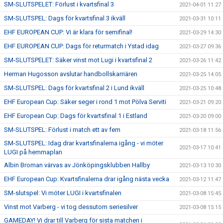
SM-SLUTSPELET: Förlust i kvartsfinal 3
2021-04-01 11:27
SM-SLUTSPEL: Dags för kvartsfinal 3 ikväll
2021-03-31 10:11
EHF EUROPEAN CUP: Vi är klara för semifinal!
2021-03-29 14:30
EHF EUROPEAN CUP: Dags för returmatch i Ystad idag
2021-03-27 09:36
SM-SLUTSPELET: Säker vinst mot Lugi i kvartsfinal 2
2021-03-26 11:42
Herman Hugosson avslutar handbollskarriären
2021-03-25 14:05
SM-SLUTSPEL: Dags för kvartsfinal 2 i Lund ikväll
2021-03-25 10:48
EHF European Cup: Säker seger i rond 1 mot Pölva Serviti
2021-03-21 09:20
EHF European Cup: Dags för kvartsfinal 1 i Estland
2021-03-20 09:00
SM-SLUTSPEL: Förlust i match ett av fem
2021-03-18 11:56
SM-SLUTSPEL: Idag drar kvartsfinalerna igång - vi möter
2021-03-17 10:41
LUGI på hemmaplan
Albin Broman värvas av Jönköpingsklubben Hallby
2021-03-13 10:30
EHF European Cup: Kvartsfinalerna drar igång nästa vecka
2021-03-12 11:47
SM-slutspel: Vi möter LUGI i kvartsfinalen
2021-03-08 15:45
Vinst mot Varberg - vi tog dessutom seriesilver
2021-03-08 15:15
GAMEDAY! Vi drar till Varberg för sista matchen i