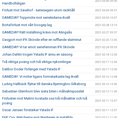
2021-03-06 09:00
Handbollsligan
Förlust mot Sävehof - seriesegern utom räckhåll
2021-03-04 09:57
GAMEDAY! Toppmöte mot serieledarna ikväll
2021-03-03 10:07
Bortaförlust mot vårt boogey-lag
2021-02-28 13:10
GAMEDAY! Rätt inställning krävs mot Alingsås
2021-02-27 09:37
Oavgjort mot IFK Skövde efter en rafflande slutminut
2021-02-25 12:05
GAMEDAY! Vi tar emot seriefemman IFK Skövde
2021-02-24 09:59
Johan Dahlin trogen Ystads IF ännu en säsong
2021-02-18 12:00
Två viktiga poäng och två viktiga nykomlingar
2021-02-17 12:40
Dalibor Doder förlänger med Ystads IF
2021-02-17 12:00
GAMEDAY: Vi möter ligans formstarkaste lag ikväll
2021-02-16 12:48
Ludvig Hallbäck flyttar till danska Bjerringbro-Silkeborg
2021-02-16 12:00
Sebastian Glemhorn blev sista biten i målvaktspusslet
2021-02-15 11:00
Förlusten mot Malmö kostade oss två målvakter och två
2021-02-11 15:47
poäng
Oscar Jensen förstärker Ystads IF
2021-02-11 12:07
EHF Cup: Matcherna mot Westwien är inställda
2021-02-11 11:00