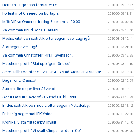
Herman Hugosson fortsätter i YIF
2020-03-09 15:27
Förlust mot Önnered på bortaplan
2020-03-08 11:21
Inför YIF vs Önnered fredag 6:e mars kl. 20:00
2020-03-06 07:30
Välkommen Knud Ronau Larsen!
2020-03-05 13:00
Media, citat och statistik efter segern över Lugi igår
2020-03-04 12:11
Storseger över Lugi!
2020-03-03 21:20
Välkommen Christoffer ”Krall” Svensson!
2020-03-03 18:55
Matchens profil: ”Slut upp igen för oss”
2020-03-03 10:40
Jerry Hallbäck inför YIF vs LUGI: I Ystad Arena är vi starka!
2020-03-03 10:06
Dags för El Clásico!
2020-03-02 10:09
Superskön seger över Sävehof
2020-02-28 10:11
GAMEDAY! IK Sävehof vs Ystads IF kl. 19:00
2020-02-27 13:59
Bilder, statistik och media efter segern i Ystaderbyt
2020-02-22 15:12
En härlig seger mot IFK Ystad!
2020-02-21 22:00
Krönika: Sista Ystaderbyt ikväll!
2020-02-21 13:10
Matchens profil: ”Vi skall kämpa ner dom röe”
2020-02-20 08:00