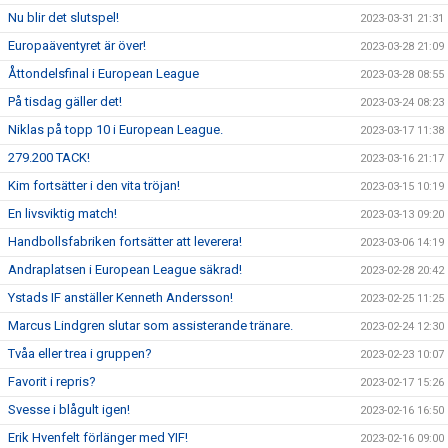
Nu blir det slutspel!
2023-03-31 21:31
Europaäventyret är över!
2023-03-28 21:09
Åttondelsfinal i European League
2023-03-28 08:55
På tisdag gäller det!
2023-03-24 08:23
Niklas på topp 10 i European League.
2023-03-17 11:38
279.200 TACK!
2023-03-16 21:17
Kim fortsätter i den vita tröjan!
2023-03-15 10:19
En livsviktig match!
2023-03-13 09:20
Handbollsfabriken fortsätter att leverera!
2023-03-06 14:19
Andraplatsen i European League säkrad!
2023-02-28 20:42
Ystads IF anställer Kenneth Andersson!
2023-02-25 11:25
Marcus Lindgren slutar som assisterande tränare.
2023-02-24 12:30
Tvåa eller trea i gruppen?
2023-02-23 10:07
Favorit i repris?
2023-02-17 15:26
Svesse i blågult igen!
2023-02-16 16:50
Erik Hvenfelt förlänger med YIF!
2023-02-16 09:00