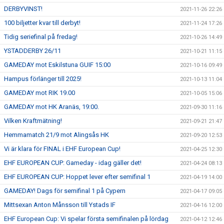
DERBYVINST!
2021-11-26 22:26
100 biljetter kvar till derbyt!
2021-11-24 17:26
Tidig seriefinal på fredag!
2021-10-26 14:49
YSTADDERBY 26/11
2021-10-21 11:15
GAMEDAY mot Eskilstuna GUIF 15:00
2021-10-16 09:49
Hampus förlänger till 2025!
2021-10-13 11:04
GAMEDAY mot RIK 19.00
2021-10-05 15:06
GAMEDAY mot HK Aranäs, 19:00.
2021-09-30 11:16
Vilken Kraftmätning!
2021-09-21 21:47
Hemmamatch 21/9 mot Alingsås HK
2021-09-20 12:53
Vi är klara för FINAL i EHF European Cup!
2021-04-25 12:30
EHF EUROPEAN CUP: Gameday - idag gäller det!
2021-04-24 08:13
EHF EUROPEAN CUP: Hoppet lever efter semifinal 1
2021-04-19 14:00
GAMEDAY! Dags för semifinal 1 på Cypern
2021-04-17 09:05
Mittsexan Anton Månsson till Ystads IF
2021-04-16 12:00
EHF European Cup: Vi spelar första semifinalen på lördag
2021-04-12 12:46