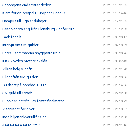
Säsongens enda Ystadderby!
2022-07-18 21:05
Klara för gruppspel i European League
2022-07-13 14:46
Hampus till Ligalandslaget!
2022-06-12 21:35
Landslagstalang från Flensburg klar för YIF!
2022-06-10 12:53
Tack för allt
2022-06-08 20:17
Intervju om SM-guldet!
2022-06-02 10:39
Beställ sommarens snyggaste tröja!
2022-05-30 20:26
IFK Skövdes protest avslås
2022-05-30 07:43
Vilken helg vi haft!
2022-05-29 21:20
Bilder från SM-guldet!
2022-05-28 20:36
Guldfest på söndag 15.00!
2022-05-28 14:06
SM-guld till Ystad!
2022-05-27 22:38
Buss och entré till ev femte finalmatch!
2022-05-27 10:22
Vi tar inget för givet!
2022-05-26 18:57
Inga biljetter kvar till finalen!
2022-05-25 12:30
JAAAAAAAAAA!!!!!!!!!!!!
2022-05-24 21:16