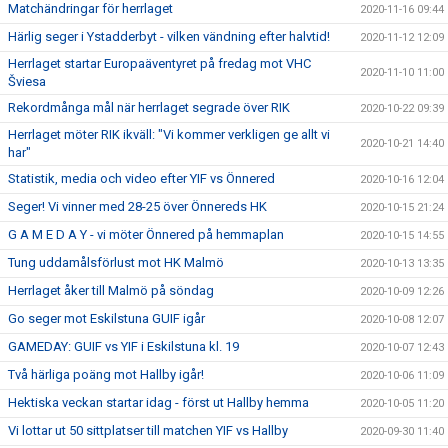
Matchändringar för herrlaget
2020-11-16 09:44
Härlig seger i Ystadderbyt - vilken vändning efter halvtid!
2020-11-12 12:09
Herrlaget startar Europaäventyret på fredag mot VHC
2020-11-10 11:00
Šviesa
Rekordmånga mål när herrlaget segrade över RIK
2020-10-22 09:39
Herrlaget möter RIK ikväll: "Vi kommer verkligen ge allt vi
2020-10-21 14:40
har"
Statistik, media och video efter YIF vs Önnered
2020-10-16 12:04
Seger! Vi vinner med 28-25 över Önnereds HK
2020-10-15 21:24
G A M E D A Y - vi möter Önnered på hemmaplan
2020-10-15 14:55
Tung uddamålsförlust mot HK Malmö
2020-10-13 13:35
Herrlaget åker till Malmö på söndag
2020-10-09 12:26
Go seger mot Eskilstuna GUIF igår
2020-10-08 12:07
GAMEDAY: GUIF vs YIF i Eskilstuna kl. 19
2020-10-07 12:43
Två härliga poäng mot Hallby igår!
2020-10-06 11:09
Hektiska veckan startar idag - först ut Hallby hemma
2020-10-05 11:20
Vi lottar ut 50 sittplatser till matchen YIF vs Hallby
2020-09-30 11:40