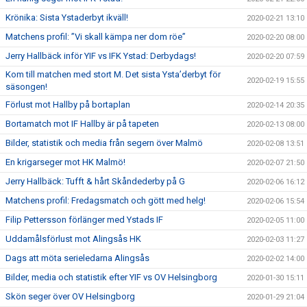
Krönika: Sista Ystaderbyt ikväll!
2020-02-21 13:10
Matchens profil: ”Vi skall kämpa ner dom röe”
2020-02-20 08:00
Jerry Hallbäck inför YIF vs IFK Ystad: Derbydags!
2020-02-20 07:59
Kom till matchen med stort M. Det sista Ysta’derbyt för
2020-02-19 15:55
säsongen!
Förlust mot Hallby på bortaplan
2020-02-14 20:35
Bortamatch mot IF Hallby är på tapeten
2020-02-13 08:00
Bilder, statistik och media från segern över Malmö
2020-02-08 13:51
En krigarseger mot HK Malmö!
2020-02-07 21:50
Jerry Hallbäck: Tufft & hårt Skåndederby på G
2020-02-06 16:12
Matchens profil: Fredagsmatch och gött med helg!
2020-02-06 15:54
Filip Pettersson förlänger med Ystads IF
2020-02-05 11:00
Uddamålsförlust mot Alingsås HK
2020-02-03 11:27
Dags att möta serieledarna Alingsås
2020-02-02 14:00
Bilder, media och statistik efter YIF vs OV Helsingborg
2020-01-30 15:11
Skön seger över OV Helsingborg
2020-01-29 21:04