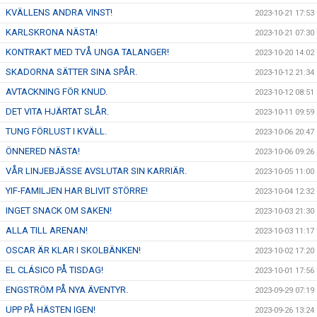
KVÄLLENS ANDRA VINST!
2023-10-21 17:53
KARLSKRONA NÄSTA!
2023-10-21 07:30
KONTRAKT MED TVÅ UNGA TALANGER!
2023-10-20 14:02
SKADORNA SÄTTER SINA SPÅR.
2023-10-12 21:34
AVTACKNING FÖR KNUD.
2023-10-12 08:51
DET VITA HJÄRTAT SLÅR.
2023-10-11 09:59
TUNG FÖRLUST I KVÄLL.
2023-10-06 20:47
ÖNNERED NÄSTA!
2023-10-06 09:26
VÅR LINJEBJÄSSE AVSLUTAR SIN KARRIÄR.
2023-10-05 11:00
YIF-FAMILJEN HAR BLIVIT STÖRRE!
2023-10-04 12:32
INGET SNACK OM SAKEN!
2023-10-03 21:30
ALLA TILL ARENAN!
2023-10-03 11:17
OSCAR ÄR KLAR I SKOLBÄNKEN!
2023-10-02 17:20
EL CLÁSICO PÅ TISDAG!
2023-10-01 17:56
ENGSTRÖM PÅ NYA ÄVENTYR.
2023-09-29 07:19
UPP PÅ HÄSTEN IGEN!
2023-09-26 13:24