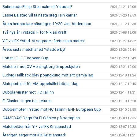
Rutinerade Philip Stenmalm till Ystads IF
2021-01-21 12:00
Lasse Balstad vill ta nästa steg i sin karriär
2021-01-20 12:53
Årets herrspelare säsongen 19/20: Jim Andersson
2021-01-12 10:30
Två nya år i Ystads IF för Niklas Kraft
2021-01-08 12:00
YIF vs IFK Ystad: Vi segrade i årets sista match!
2020-12-27 14:32
Årets sista match är ett Ystadderby!
2020-12-26 09:44
Lottat i EHF European Cup
2020-12-22 13:49
Matchen mot OV Helsingborg är uppskjuten
2020-12-21 10:06
Ludvig Hallbäck blev poängkung mot sitt gamla lag
2020-12-18 11:24
Slutspurten inför VM-uppehållet börjar idag
2020-12-17 10:45
Dubbla vinster mot HC Tallinn
2020-12-14 11:31
El Clásico: Ingen tur i returen
2020-12-10 13:28
Dubbelmöten i Ystad mot HC Tallinn i EHF European Cup
2020-12-10 08:55
GAMEDAY! Dags för El Clásico på bortaplan
2020-12-09 12:35
Matchbilder från YIF vs IFK Kristianstad
2020-12-07 12:33
Återigen seger mot IFK Kristianstad!
2020-12-07 11:21