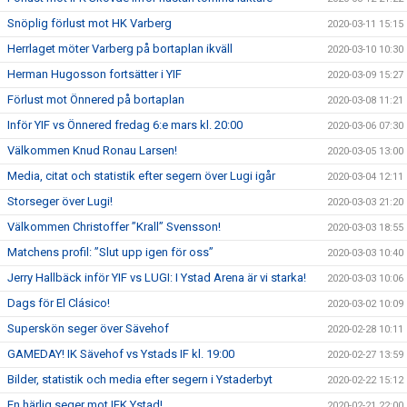
Snöplig förlust mot HK Varberg
2020-03-11 15:15
Herrlaget möter Varberg på bortaplan ikväll
2020-03-10 10:30
Herman Hugosson fortsätter i YIF
2020-03-09 15:27
Förlust mot Önnered på bortaplan
2020-03-08 11:21
Inför YIF vs Önnered fredag 6:e mars kl. 20:00
2020-03-06 07:30
Välkommen Knud Ronau Larsen!
2020-03-05 13:00
Media, citat och statistik efter segern över Lugi igår
2020-03-04 12:11
Storseger över Lugi!
2020-03-03 21:20
Välkommen Christoffer ”Krall” Svensson!
2020-03-03 18:55
Matchens profil: ”Slut upp igen för oss”
2020-03-03 10:40
Jerry Hallbäck inför YIF vs LUGI: I Ystad Arena är vi starka!
2020-03-03 10:06
Dags för El Clásico!
2020-03-02 10:09
Superskön seger över Sävehof
2020-02-28 10:11
GAMEDAY! IK Sävehof vs Ystads IF kl. 19:00
2020-02-27 13:59
Bilder, statistik och media efter segern i Ystaderbyt
2020-02-22 15:12
En härlig seger mot IFK Ystad!
2020-02-21 22:00