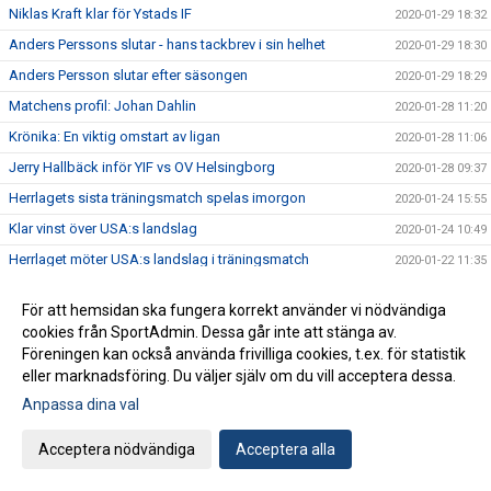
Niklas Kraft klar för Ystads IF
2020-01-29 18:32
Anders Perssons slutar - hans tackbrev i sin helhet
2020-01-29 18:30
Anders Persson slutar efter säsongen
2020-01-29 18:29
Matchens profil: Johan Dahlin
2020-01-28 11:20
Krönika: En viktig omstart av ligan
2020-01-28 11:06
Jerry Hallbäck inför YIF vs OV Helsingborg
2020-01-28 09:37
Herrlagets sista träningsmatch spelas imorgon
2020-01-24 15:55
Klar vinst över USA:s landslag
2020-01-24 10:49
Herrlaget möter USA:s landslag i träningsmatch
2020-01-22 11:35
Hur ser januari ut för herrlaget?
2020-01-03 10:35
För att hemsidan ska fungera korrekt använder vi nödvändiga
Ytterligare en skön seger över GUIF!
2019-12-27 21:46
cookies från SportAdmin. Dessa går inte att stänga av.
Årets sista match på bortaplan mot GUIF idag
Föreningen kan också använda frivilliga cookies, t.ex. för statistik
2019-12-27 12:12
eller marknadsföring. Du väljer själv om du vill acceptera dessa.
Mario Lipovac lämnar Ystads IF efter säsongen
2019-12-26 11:00
Anpassa dina val
Förlust i decenniets sista hemmamatch
2019-12-20 22:14
Jerry Hallbäck inför YIF vs IFK Kristianstad
2019-12-19 14:50
Acceptera nödvändiga
Acceptera alla
Matchens profil: Jonathan Svensson
2019-12-19 13:50