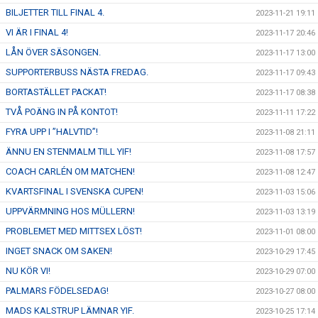
BILJETTER TILL FINAL 4.
2023-11-21 19:11
VI ÄR I FINAL 4!
2023-11-17 20:46
LÅN ÖVER SÄSONGEN.
2023-11-17 13:00
SUPPORTERBUSS NÄSTA FREDAG.
2023-11-17 09:43
BORTASTÄLLET PACKAT!
2023-11-17 08:38
TVÅ POÄNG IN PÅ KONTOT!
2023-11-11 17:22
FYRA UPP I ”HALVTID”!
2023-11-08 21:11
ÄNNU EN STENMALM TILL YIF!
2023-11-08 17:57
COACH CARLÉN OM MATCHEN!
2023-11-08 12:47
KVARTSFINAL I SVENSKA CUPEN!
2023-11-03 15:06
UPPVÄRMNING HOS MÜLLERN!
2023-11-03 13:19
PROBLEMET MED MITTSEX LÖST!
2023-11-01 08:00
INGET SNACK OM SAKEN!
2023-10-29 17:45
NU KÖR VI!
2023-10-29 07:00
PALMARS FÖDELSEDAG!
2023-10-27 08:00
MADS KALSTRUP LÄMNAR YIF.
2023-10-25 17:14