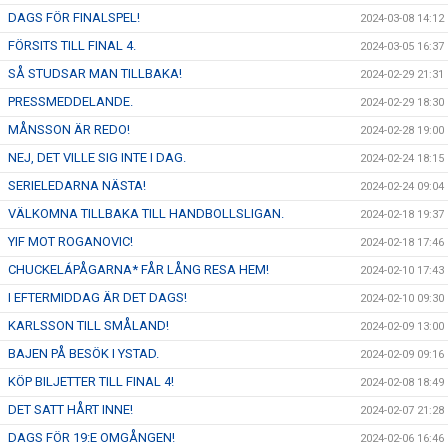
DAGS FÖR FINALSPEL!
2024-03-08 14:12
FÖRSITS TILL FINAL 4.
2024-03-05 16:37
SÅ STUDSAR MAN TILLBAKA!
2024-02-29 21:31
PRESSMEDDELANDE.
2024-02-29 18:30
MÅNSSON ÄR REDO!
2024-02-28 19:00
NEJ, DET VILLE SIG INTE I DAG.
2024-02-24 18:15
SERIELEDARNA NÄSTA!
2024-02-24 09:04
VÄLKOMNA TILLBAKA TILL HANDBOLLSLIGAN.
2024-02-18 19:37
YIF MOT ROGANOVIC!
2024-02-18 17:46
CHUCKELÁPÅGARNA* FÅR LÅNG RESA HEM!
2024-02-10 17:43
I EFTERMIDDAG ÄR DET DAGS!
2024-02-10 09:30
KARLSSON TILL SMÅLAND!
2024-02-09 13:00
BAJEN PÅ BESÖK I YSTAD.
2024-02-09 09:16
KÖP BILJETTER TILL FINAL 4!
2024-02-08 18:49
DET SATT HÅRT INNE!
2024-02-07 21:28
DAGS FÖR 19:E OMGÅNGEN!
2024-02-06 16:46