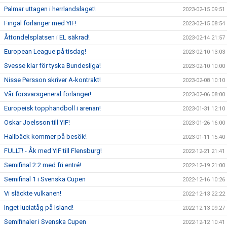
Palmar uttagen i herrlandslaget!
2023-02-15 09:51
Fingal förlänger med YIF!
2023-02-15 08:54
Åttondelsplatsen i EL säkrad!
2023-02-14 21:57
European League på tisdag!
2023-02-10 13:03
Svesse klar för tyska Bundesliga!
2023-02-10 10:00
Nisse Persson skriver A-kontrakt!
2023-02-08 10:10
Vår försvarsgeneral förlänger!
2023-02-06 08:00
Europeisk topphandboll i arenan!
2023-01-31 12:10
Oskar Joelsson till YIF!
2023-01-26 16:00
Hallbäck kommer på besök!
2023-01-11 15:40
FULLT! - Åk med YIF till Flensburg!
2022-12-21 21:41
Semifinal 2:2 med fri entré!
2022-12-19 21:00
Semifinal 1 i Svenska Cupen
2022-12-16 10:26
Vi släckte vulkanen!
2022-12-13 22:22
Inget luciatåg på Island!
2022-12-13 09:27
Semifinaler i Svenska Cupen
2022-12-12 10:41