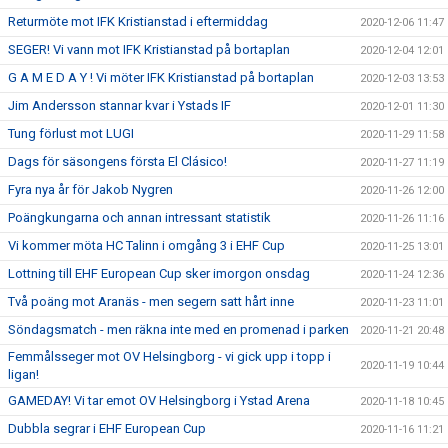
Returmöte mot IFK Kristianstad i eftermiddag
2020-12-06 11:47
SEGER! Vi vann mot IFK Kristianstad på bortaplan
2020-12-04 12:01
G A M E D A Y ! Vi möter IFK Kristianstad på bortaplan
2020-12-03 13:53
Jim Andersson stannar kvar i Ystads IF
2020-12-01 11:30
Tung förlust mot LUGI
2020-11-29 11:58
Dags för säsongens första El Clásico!
2020-11-27 11:19
Fyra nya år för Jakob Nygren
2020-11-26 12:00
Poängkungarna och annan intressant statistik
2020-11-26 11:16
Vi kommer möta HC Talinn i omgång 3 i EHF Cup
2020-11-25 13:01
Lottning till EHF European Cup sker imorgon onsdag
2020-11-24 12:36
Två poäng mot Aranäs - men segern satt hårt inne
2020-11-23 11:01
Söndagsmatch - men räkna inte med en promenad i parken
2020-11-21 20:48
Femmålsseger mot OV Helsingborg - vi gick upp i topp i
2020-11-19 10:44
ligan!
GAMEDAY! Vi tar emot OV Helsingborg i Ystad Arena
2020-11-18 10:45
Dubbla segrar i EHF European Cup
2020-11-16 11:21