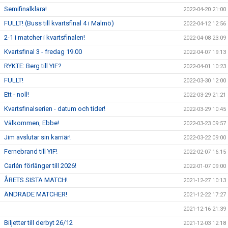
Semifinalklara!
2022-04-20 21:00
FULLT! (Buss till kvartsfinal 4 i Malmö)
2022-04-12 12:56
2-1 i matcher i kvartsfinalen!
2022-04-08 23:09
Kvartsfinal 3 - fredag 19.00
2022-04-07 19:13
RYKTE: Berg till YIF?
2022-04-01 10:23
FULLT!
2022-03-30 12:00
Ett - noll!
2022-03-29 21:21
Kvartsfinalserien - datum och tider!
2022-03-29 10:45
Välkommen, Ebbe!
2022-03-23 09:57
Jim avslutar sin karriär!
2022-03-22 09:00
Fernebrand till YIF!
2022-02-07 16:15
Carlén förlänger till 2026!
2022-01-07 09:00
ÅRETS SISTA MATCH!
2021-12-27 10:13
ÄNDRADE MATCHER!
2021-12-22 17:27
2021-12-16 21:39
Biljetter till derbyt 26/12
2021-12-03 12:18