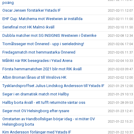
poäng
Oscar Jensen förstärker Ystads IF
2021-02-11 12:07
EHF Cup: Matcherna mot Westwien är inställda
2021-02-11 11:00
Seriefinal mot HK Malmö ikväll
2021-02-10 11:50
Dubbla matcher mot SG INSIGNIS Westwien i Österrike
2021-02-08 12:34
Tiomålsseger mot Önnered - upp i serieledning!
2021-02-06 17:04
Fredagsmatch mot hemmastarka Önnered
2021-02-05 11:37
Målrikt när RIK besegrades i Ystad Arena
2021-02-04 10:33
Första hemmamatchen 2021 blir mot RIK ikväll
2021-02-03 09:47
Albin Broman lånas ut till Vinslövs HK
2021-02-02 12:00
Tysklandsproffset Julius Lindskog Andersson till Ystads IF
2021-01-29 12:00
Seger i en dramatisk match mot Hallby
2021-01-29 10:13
Hallby borta ikväll - ett tufft returmöte väntar oss
2021-01-28 09:53
Seger mot OV Helsingborg efter rysare
2021-01-23 12:41
Omstarten av Handbollsligan börjar idag - vi möter OV
2021-01-22 15:21
Helsingborg borta
Kim Andersson förlänger med Ystads IF
2021-01-22 10:37