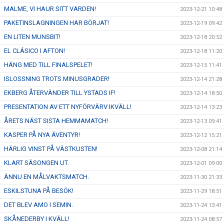
MALME, VI HAUR SITT VARDEN!
2023-12-21 10:48
PAKETINSLAGNINGEN HAR BÖRJAT!
2023-12-19 09:42
EN LITEN MUNSBIT!
2023-12-18 20:52
EL CLÁSICO I AFTON!
2023-12-18 11:20
HÄNG MED TILL FINALSPELET!
2023-12-15 11:41
ISLOSSNING TROTS MINUSGRADER!
2023-12-14 21:28
EKBERG ÅTERVÄNDER TILL YSTADS IF!
2023-12-14 18:50
PRESENTATION AV ETT NYFÖRVÄRV IKVÄLL!
2023-12-14 13:23
ÅRETS NÄST SISTA HEMMAMATCH!
2023-12-13 09:41
KASPER PÅ NYA ÄVENTYR!
2023-12-12 15:21
HÄRLIG VINST PÅ VÄSTKUSTEN!
2023-12-08 21:14
KLART SÄSONGEN UT.
2023-12-01 09:00
ÄNNU EN MÅLVAKTSMATCH.
2023-11-30 21:33
ESKILSTUNA PÅ BESÖK!
2023-11-29 18:51
DET BLEV AMO I SEMIN.
2023-11-24 13:41
SKÅNEDERBY I KVÄLL!
2023-11-24 08:57