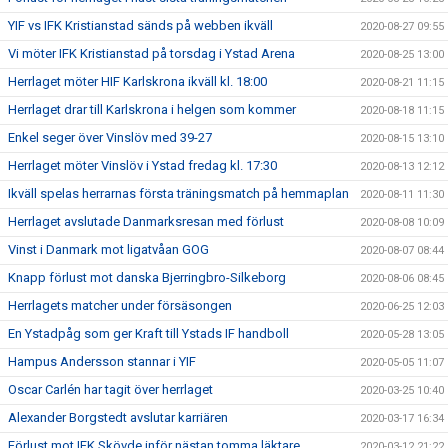
YIF vs IFK Kristianstad sänds på webben ikväll
2020-08-27 09:55
Vi möter IFK Kristianstad på torsdag i Ystad Arena
2020-08-25 13:00
Herrlaget möter HIF Karlskrona ikväll kl. 18:00
2020-08-21 11:15
Herrlaget drar till Karlskrona i helgen som kommer
2020-08-18 11:15
Enkel seger över Vinslöv med 39-27
2020-08-15 13:10
Herrlaget möter Vinslöv i Ystad fredag kl. 17:30
2020-08-13 12:12
Ikväll spelas herrarnas första träningsmatch på hemmaplan
2020-08-11 11:30
Herrlaget avslutade Danmarksresan med förlust
2020-08-08 10:09
Vinst i Danmark mot ligatvåan GOG
2020-08-07 08:44
Knapp förlust mot danska Bjerringbro-Silkeborg
2020-08-06 08:45
Herrlagets matcher under försäsongen
2020-06-25 12:03
En Ystadpåg som ger Kraft till Ystads IF handboll
2020-05-28 13:05
Hampus Andersson stannar i YIF
2020-05-05 11:07
Oscar Carlén har tagit över herrlaget
2020-03-25 10:40
Alexander Borgstedt avslutar karriären
2020-03-17 16:34
Förlust mot IFK Skövde inför nästan tomma läktare
2020-03-12 21:22