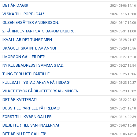
DET ÄR DAGS!
2024-08-06 14:16
VI SKA TILL PORTUGAL!
2024-07-16 13:00
OLSEN ERSÄTTER ANDERSSON.
2024-06-17 12:00
21-ÅRINGEN TAR PLATS BAKOM EKBERG.
2024-05-31 11:00
IKVÄLL ÄR DET TUNGT MEN…
2024-05-28 21:47
SKÄGGET SKA INTE AV ÄNNU!
2024-05-28 10:56
I MORGON GÄLLER DET!
2024-05-27 16:18
NY KLUBBADRESS I SAMMA STAD.
2024-05-27 13:54
TUNG FÖRLUST I PARTILLE.
2024-05-25 10:06
FULLSATT I YSTAD ARENA PÅ TISDAG!
2024-05-23 10:37
VILKET TRYCK PÅ BILJETTFÖRSÄLJNINGEN!
2024-05-23 10:02
DET ÄR KVITTERAT!
2024-05-22 20:42
BUSS TILL PARTILLE PÅ FREDAG!
2024-05-21 12:10
FÖRST TILL KVARN GÄLLER!
2024-05-14 09:39
BILJETTER TILL SM-FINALERNA!
2024-05-07 10:48
DET ÄR NU DET GÄLLER!
2024-05-06 14:23