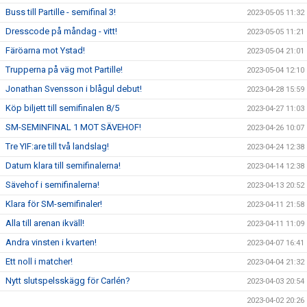
Buss till Partille - semifinal 3!
2023-05-05 11:32
Dresscode på måndag - vitt!
2023-05-05 11:21
Färöarna mot Ystad!
2023-05-04 21:01
Trupperna på väg mot Partille!
2023-05-04 12:10
Jonathan Svensson i blågul debut!
2023-04-28 15:59
Köp biljett till semifinalen 8/5
2023-04-27 11:03
SM-SEMINFINAL 1 MOT SÄVEHOF!
2023-04-26 10:07
Tre YIF:are till två landslag!
2023-04-24 12:38
Datum klara till semifinalerna!
2023-04-14 12:38
Sävehof i semifinalerna!
2023-04-13 20:52
Klara för SM-semifinaler!
2023-04-11 21:58
Alla till arenan ikväll!
2023-04-11 11:09
Andra vinsten i kvarten!
2023-04-07 16:41
Ett noll i matcher!
2023-04-04 21:32
Nytt slutspelsskägg för Carlén?
2023-04-03 20:54
2023-04-02 20:26