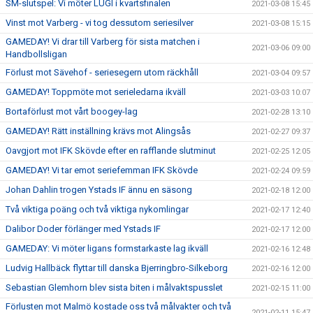
SM-slutspel: Vi möter LUGI i kvartsfinalen
2021-03-08 15:45
Vinst mot Varberg - vi tog dessutom seriesilver
2021-03-08 15:15
GAMEDAY! Vi drar till Varberg för sista matchen i
2021-03-06 09:00
Handbollsligan
Förlust mot Sävehof - seriesegern utom räckhåll
2021-03-04 09:57
GAMEDAY! Toppmöte mot serieledarna ikväll
2021-03-03 10:07
Bortaförlust mot vårt boogey-lag
2021-02-28 13:10
GAMEDAY! Rätt inställning krävs mot Alingsås
2021-02-27 09:37
Oavgjort mot IFK Skövde efter en rafflande slutminut
2021-02-25 12:05
GAMEDAY! Vi tar emot seriefemman IFK Skövde
2021-02-24 09:59
Johan Dahlin trogen Ystads IF ännu en säsong
2021-02-18 12:00
Två viktiga poäng och två viktiga nykomlingar
2021-02-17 12:40
Dalibor Doder förlänger med Ystads IF
2021-02-17 12:00
GAMEDAY: Vi möter ligans formstarkaste lag ikväll
2021-02-16 12:48
Ludvig Hallbäck flyttar till danska Bjerringbro-Silkeborg
2021-02-16 12:00
Sebastian Glemhorn blev sista biten i målvaktspusslet
2021-02-15 11:00
Förlusten mot Malmö kostade oss två målvakter och två
2021-02-11 15:47