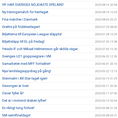
YIF HAR SVERIGES NÖJDASTE SPELARE!
2023-08-14 20:58
Ny träningsmatch för herrlaget.
2023-08-10 15:53
Fina matcher i Danmark
2023-08-03 20:21
Grattis på födelsedagen!
2023-07-29 08:00
Biljetterna till European League släppta!
2023-07-28 10:29
Biljettsläpp till EL på fredag!
2023-07-25 13:38
Ystads IF och Mikael Helmersson går skilda vägar.
2023-07-03 15:30
Sveriges U21 gruppsegrare i VM
2023-06-25 12:30
Samarbetet med MFF fortsätter!
2023-06-01 20:10
Nya landslagsuppdrag på gång!
2023-05-22 12:15
Stenmalm i All Star-laget igen!
2023-05-19 21:29
Säsongen är över.
2023-05-11 20:36
Oscar fyller år!
2023-05-11 07:40
Det är i motvind draken lyfter!
2023-05-10 20:04
En riktigt tung förlust!
2023-05-08 21:34
SM-semifinaldags!
2023-05-08 09:21