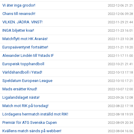
Vi äter inga grodor!
2022-12-06 21:21
Chans till revansch!
2022-12-06 09:28
VILKEN. JÄDRA. VINST!
2022-11-29 21:44
INGA biljetter kvar!
2022-11-23 16:01
Matchflytt mot HK Aranäs!
2022-11-23 10:28
Europaäventyret fortsätter!
2022-11-21 19:20
Alexander Lindén till Ystads IF
2022-11-17 11:00
Europeisk topphandboll
2022-10-21 21:41
Världshandboll i Ystad!
2022-10-13 17:18
Speldatum European League
2022-10-10 17:21
Mads ersätter Knud!
2022-10-07 12:00
Ligalandslaget nästa!
2022-09-26 12:08
Match mot RIK på torsdag!
2022-08-22 17:18
Lördagens herrmatch inställd mot RIK!
2022-08-18 19:59
Premiär för ATG Svenska Cupen
2022-08-09 20:34
Kvällens match sänds på webben!
2022-08-04 16:06