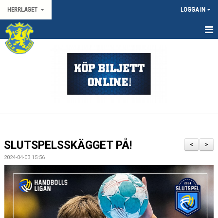
HERRLAGET
LOGGA IN
HEM
KALENDER
TRUPPEN
KONTAKT
MATCHER
SLUTSPELSSKÄGGET PÅ!
<
>
SPORTGRUPP HERR
2024-04-03 15:56
HANDBOLLSLIGAN HERR
SVENSKA CUPEN HERR