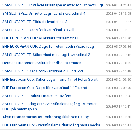
SM-SLUTSPELET: Vi åkte ur slutspelet efter förlust mot Lugi
2021-04-04 20:47
SM-SLUTSPEL: Vi möter Lugi i Lund i kvartsfinal 4
2021-04-03 13:08
SM-SLUTSPELET: Förlust i kvartsfinal 3
2021-04-01 11:27
SM-SLUTSPEL: Dags för kvartsfinal 3 ikväll
2021-03-31 10:11
EHF EUROPEAN CUP: Vi är klara för semifinal!
2021-03-29 14:30
EHF EUROPEAN CUP: Dags för returmatch i Ystad idag
2021-03-27 09:36
SM-SLUTSPELET: Säker vinst mot Lugi i kvartsfinal 2
2021-03-26 11:42
Herman Hugosson avslutar handbollskarriären
2021-03-25 14:05
SM-SLUTSPEL: Dags för kvartsfinal 2 i Lund ikväll
2021-03-25 10:48
EHF European Cup: Säker seger i rond 1 mot Pölva Serviti
2021-03-21 09:20
EHF European Cup: Dags för kvartsfinal 1 i Estland
2021-03-20 09:00
SM-SLUTSPEL: Förlust i match ett av fem
2021-03-18 11:56
SM-SLUTSPEL: Idag drar kvartsfinalerna igång - vi möter
2021-03-17 10:41
LUGI på hemmaplan
Albin Broman värvas av Jönköpingsklubben Hallby
2021-03-13 10:30
EHF European Cup: Kvartsfinalerna drar igång nästa vecka
2021-03-12 11:47