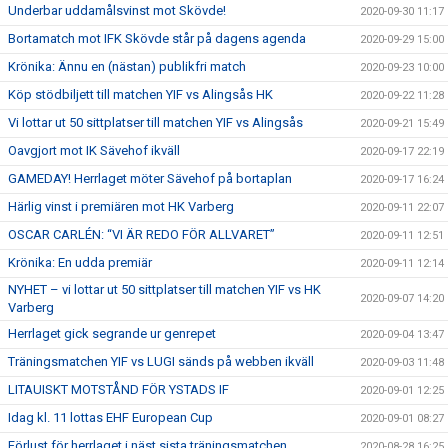
Underbar uddamålsvinst mot Skövde!
2020-09-30 11:17
Bortamatch mot IFK Skövde står på dagens agenda
2020-09-29 15:00
Krönika: Ännu en (nästan) publikfri match
2020-09-23 10:00
Köp stödbiljett till matchen YIF vs Alingsås HK
2020-09-22 11:28
Vi lottar ut 50 sittplatser till matchen YIF vs Alingsås
2020-09-21 15:49
Oavgjort mot IK Sävehof ikväll
2020-09-17 22:19
GAMEDAY! Herrlaget möter Sävehof på bortaplan
2020-09-17 16:24
Härlig vinst i premiären mot HK Varberg
2020-09-11 22:07
OSCAR CARLÉN: “VI ÄR REDO FÖR ALLVARET”
2020-09-11 12:51
Krönika: En udda premiär
2020-09-11 12:14
NYHET – vi lottar ut 50 sittplatser till matchen YIF vs HK
2020-09-07 14:20
Varberg
Herrlaget gick segrande ur genrepet
2020-09-04 13:47
Träningsmatchen YIF vs LUGI sänds på webben ikväll
2020-09-03 11:48
LITAUISKT MOTSTÅND FÖR YSTADS IF
2020-09-01 12:25
Idag kl. 11 lottas EHF European Cup
2020-09-01 08:27
Förlust för herrlaget i näst sista träningsmatchen
2020-08-28 16:25