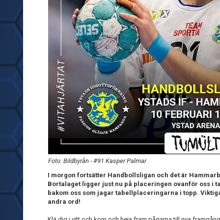
Foto: Bildbyrån - #91 Kasper Palmar
I morgon fortsätter Handbollsligan och det är Hammarb
Bortalaget ligger just nu på placeringen ovanför oss i ta
bakom oss som jagar tabellplaceringarna i topp. Viktig
andra ord!
Klä dig i vitt och kom och heja fram pågarna till nya framgång