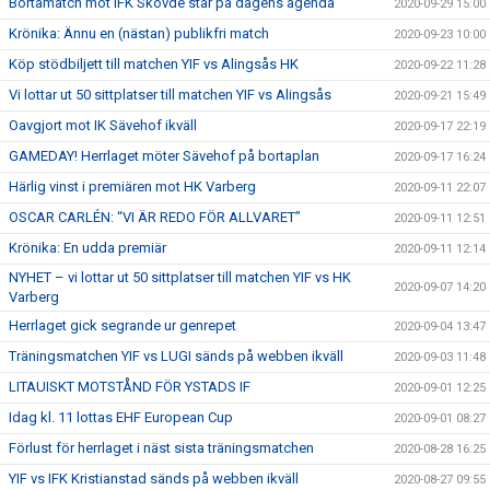
Bortamatch mot IFK Skövde står på dagens agenda
2020-09-29 15:00
Krönika: Ännu en (nästan) publikfri match
2020-09-23 10:00
Köp stödbiljett till matchen YIF vs Alingsås HK
2020-09-22 11:28
Vi lottar ut 50 sittplatser till matchen YIF vs Alingsås
2020-09-21 15:49
Oavgjort mot IK Sävehof ikväll
2020-09-17 22:19
GAMEDAY! Herrlaget möter Sävehof på bortaplan
2020-09-17 16:24
Härlig vinst i premiären mot HK Varberg
2020-09-11 22:07
OSCAR CARLÉN: “VI ÄR REDO FÖR ALLVARET”
2020-09-11 12:51
Krönika: En udda premiär
2020-09-11 12:14
NYHET – vi lottar ut 50 sittplatser till matchen YIF vs HK
2020-09-07 14:20
Varberg
Herrlaget gick segrande ur genrepet
2020-09-04 13:47
Träningsmatchen YIF vs LUGI sänds på webben ikväll
2020-09-03 11:48
LITAUISKT MOTSTÅND FÖR YSTADS IF
2020-09-01 12:25
Idag kl. 11 lottas EHF European Cup
2020-09-01 08:27
Förlust för herrlaget i näst sista träningsmatchen
2020-08-28 16:25
YIF vs IFK Kristianstad sänds på webben ikväll
2020-08-27 09:55