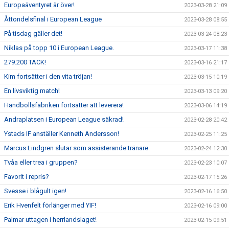
Europaäventyret är över!
2023-03-28 21:09
Åttondelsfinal i European League
2023-03-28 08:55
På tisdag gäller det!
2023-03-24 08:23
Niklas på topp 10 i European League.
2023-03-17 11:38
279.200 TACK!
2023-03-16 21:17
Kim fortsätter i den vita tröjan!
2023-03-15 10:19
En livsviktig match!
2023-03-13 09:20
Handbollsfabriken fortsätter att leverera!
2023-03-06 14:19
Andraplatsen i European League säkrad!
2023-02-28 20:42
Ystads IF anställer Kenneth Andersson!
2023-02-25 11:25
Marcus Lindgren slutar som assisterande tränare.
2023-02-24 12:30
Tvåa eller trea i gruppen?
2023-02-23 10:07
Favorit i repris?
2023-02-17 15:26
Svesse i blågult igen!
2023-02-16 16:50
Erik Hvenfelt förlänger med YIF!
2023-02-16 09:00
Palmar uttagen i herrlandslaget!
2023-02-15 09:51