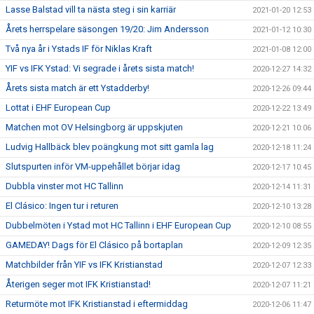
Lasse Balstad vill ta nästa steg i sin karriär
2021-01-20 12:53
Årets herrspelare säsongen 19/20: Jim Andersson
2021-01-12 10:30
Två nya år i Ystads IF för Niklas Kraft
2021-01-08 12:00
YIF vs IFK Ystad: Vi segrade i årets sista match!
2020-12-27 14:32
Årets sista match är ett Ystadderby!
2020-12-26 09:44
Lottat i EHF European Cup
2020-12-22 13:49
Matchen mot OV Helsingborg är uppskjuten
2020-12-21 10:06
Ludvig Hallbäck blev poängkung mot sitt gamla lag
2020-12-18 11:24
Slutspurten inför VM-uppehållet börjar idag
2020-12-17 10:45
Dubbla vinster mot HC Tallinn
2020-12-14 11:31
El Clásico: Ingen tur i returen
2020-12-10 13:28
Dubbelmöten i Ystad mot HC Tallinn i EHF European Cup
2020-12-10 08:55
GAMEDAY! Dags för El Clásico på bortaplan
2020-12-09 12:35
Matchbilder från YIF vs IFK Kristianstad
2020-12-07 12:33
Återigen seger mot IFK Kristianstad!
2020-12-07 11:21
Returmöte mot IFK Kristianstad i eftermiddag
2020-12-06 11:47