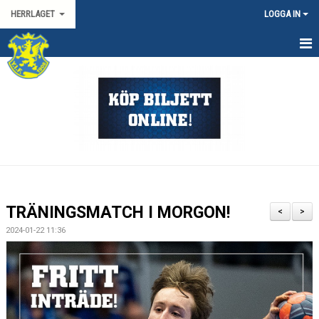
HERRLAGET
LOGGA IN
HEM
KALENDER
TRUPPEN
KONTAKT
MATCHER
TRÄNINGSMATCH I MORGON!
<
>
SPORTGRUPP HERR
2024-01-22 11:36
HANDBOLLSLIGAN HERR
SVENSKA CUPEN HERR