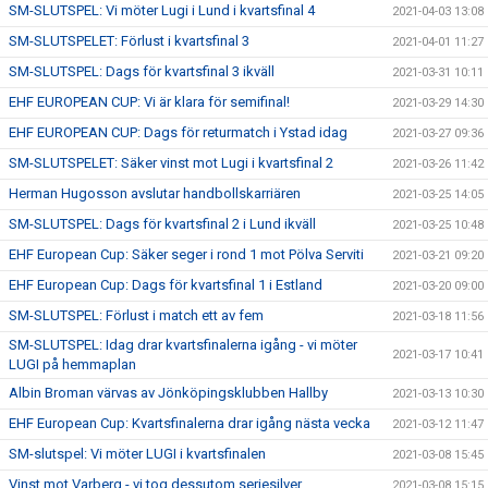
SM-SLUTSPEL: Vi möter Lugi i Lund i kvartsfinal 4
2021-04-03 13:08
SM-SLUTSPELET: Förlust i kvartsfinal 3
2021-04-01 11:27
SM-SLUTSPEL: Dags för kvartsfinal 3 ikväll
2021-03-31 10:11
EHF EUROPEAN CUP: Vi är klara för semifinal!
2021-03-29 14:30
EHF EUROPEAN CUP: Dags för returmatch i Ystad idag
2021-03-27 09:36
SM-SLUTSPELET: Säker vinst mot Lugi i kvartsfinal 2
2021-03-26 11:42
Herman Hugosson avslutar handbollskarriären
2021-03-25 14:05
SM-SLUTSPEL: Dags för kvartsfinal 2 i Lund ikväll
2021-03-25 10:48
EHF European Cup: Säker seger i rond 1 mot Pölva Serviti
2021-03-21 09:20
EHF European Cup: Dags för kvartsfinal 1 i Estland
2021-03-20 09:00
SM-SLUTSPEL: Förlust i match ett av fem
2021-03-18 11:56
SM-SLUTSPEL: Idag drar kvartsfinalerna igång - vi möter
2021-03-17 10:41
LUGI på hemmaplan
Albin Broman värvas av Jönköpingsklubben Hallby
2021-03-13 10:30
EHF European Cup: Kvartsfinalerna drar igång nästa vecka
2021-03-12 11:47
SM-slutspel: Vi möter LUGI i kvartsfinalen
2021-03-08 15:45
Vinst mot Varberg - vi tog dessutom seriesilver
2021-03-08 15:15