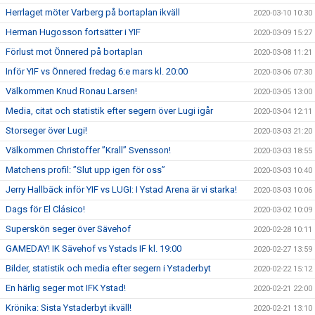
Herrlaget möter Varberg på bortaplan ikväll
2020-03-10 10:30
Herman Hugosson fortsätter i YIF
2020-03-09 15:27
Förlust mot Önnered på bortaplan
2020-03-08 11:21
Inför YIF vs Önnered fredag 6:e mars kl. 20:00
2020-03-06 07:30
Välkommen Knud Ronau Larsen!
2020-03-05 13:00
Media, citat och statistik efter segern över Lugi igår
2020-03-04 12:11
Storseger över Lugi!
2020-03-03 21:20
Välkommen Christoffer ”Krall” Svensson!
2020-03-03 18:55
Matchens profil: ”Slut upp igen för oss”
2020-03-03 10:40
Jerry Hallbäck inför YIF vs LUGI: I Ystad Arena är vi starka!
2020-03-03 10:06
Dags för El Clásico!
2020-03-02 10:09
Superskön seger över Sävehof
2020-02-28 10:11
GAMEDAY! IK Sävehof vs Ystads IF kl. 19:00
2020-02-27 13:59
Bilder, statistik och media efter segern i Ystaderbyt
2020-02-22 15:12
En härlig seger mot IFK Ystad!
2020-02-21 22:00
Krönika: Sista Ystaderbyt ikväll!
2020-02-21 13:10