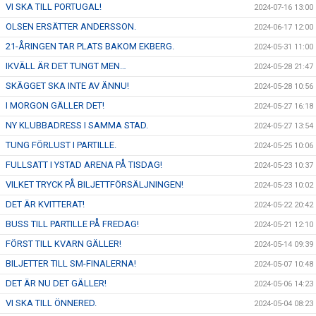
VI SKA TILL PORTUGAL!
2024-07-16 13:00
OLSEN ERSÄTTER ANDERSSON.
2024-06-17 12:00
21-ÅRINGEN TAR PLATS BAKOM EKBERG.
2024-05-31 11:00
IKVÄLL ÄR DET TUNGT MEN…
2024-05-28 21:47
SKÄGGET SKA INTE AV ÄNNU!
2024-05-28 10:56
I MORGON GÄLLER DET!
2024-05-27 16:18
NY KLUBBADRESS I SAMMA STAD.
2024-05-27 13:54
TUNG FÖRLUST I PARTILLE.
2024-05-25 10:06
FULLSATT I YSTAD ARENA PÅ TISDAG!
2024-05-23 10:37
VILKET TRYCK PÅ BILJETTFÖRSÄLJNINGEN!
2024-05-23 10:02
DET ÄR KVITTERAT!
2024-05-22 20:42
BUSS TILL PARTILLE PÅ FREDAG!
2024-05-21 12:10
FÖRST TILL KVARN GÄLLER!
2024-05-14 09:39
BILJETTER TILL SM-FINALERNA!
2024-05-07 10:48
DET ÄR NU DET GÄLLER!
2024-05-06 14:23
VI SKA TILL ÖNNERED.
2024-05-04 08:23