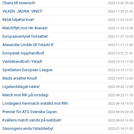
Chans till revansch!
2022-12-06 09:28
VILKEN. JÄDRA. VINST!
2022-11-29 21:44
INGA biljetter kvar!
2022-11-23 16:01
Matchflytt mot HK Aranäs!
2022-11-23 10:28
Europaäventyret fortsätter!
2022-11-21 19:20
Alexander Lindén till Ystads IF
2022-11-17 11:00
Europeisk topphandboll
2022-10-21 21:41
Världshandboll i Ystad!
2022-10-13 17:18
Speldatum European League
2022-10-10 17:21
Mads ersätter Knud!
2022-10-07 12:00
Ligalandslaget nästa!
2022-09-26 12:08
Match mot RIK på torsdag!
2022-08-22 17:18
Lördagens herrmatch inställd mot RIK!
2022-08-18 19:59
Premiär för ATG Svenska Cupen
2022-08-09 20:34
Kvällens match sänds på webben!
2022-08-04 16:06
Säsongens enda Ystadderby!
2022-07-18 21:05