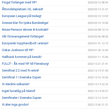
Fingal förlänger med YIF!
2023-02-15 08:54
Åttondelsplatsen i EL säkrad!
2023-02-14 21:57
European League på tisdag!
2023-02-10 13:03
Svesse klar för tyska Bundesliga!
2023-02-10 10:00
Nisse Persson skriver A-kontrakt!
2023-02-08 10:10
Vår försvarsgeneral förlänger!
2023-02-06 08:00
Europeisk topphandboll i arenan!
2023-01-31 12:10
Oskar Joelsson till YIF!
2023-01-26 16:00
Hallbäck kommer på besök!
2023-01-11 15:40
FULLT! - Åk med YIF till Flensburg!
2022-12-21 21:41
Semifinal 2:2 med fri entré!
2022-12-19 21:00
Semifinal 1 i Svenska Cupen
2022-12-16 10:26
Vi släckte vulkanen!
2022-12-13 22:22
Inget luciatåg på Island!
2022-12-13 09:27
Semifinaler i Svenska Cupen
2022-12-12 10:41
Vi äter inga grodor!
2022-12-06 21:21