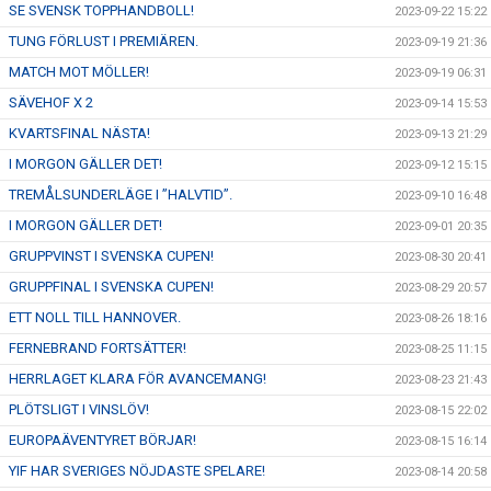
SE SVENSK TOPPHANDBOLL!
2023-09-22 15:22
TUNG FÖRLUST I PREMIÄREN.
2023-09-19 21:36
MATCH MOT MÖLLER!
2023-09-19 06:31
SÄVEHOF X 2
2023-09-14 15:53
KVARTSFINAL NÄSTA!
2023-09-13 21:29
I MORGON GÄLLER DET!
2023-09-12 15:15
TREMÅLSUNDERLÄGE I ”HALVTID”.
2023-09-10 16:48
I MORGON GÄLLER DET!
2023-09-01 20:35
GRUPPVINST I SVENSKA CUPEN!
2023-08-30 20:41
GRUPPFINAL I SVENSKA CUPEN!
2023-08-29 20:57
ETT NOLL TILL HANNOVER.
2023-08-26 18:16
FERNEBRAND FORTSÄTTER!
2023-08-25 11:15
HERRLAGET KLARA FÖR AVANCEMANG!
2023-08-23 21:43
PLÖTSLIGT I VINSLÖV!
2023-08-15 22:02
EUROPAÄVENTYRET BÖRJAR!
2023-08-15 16:14
YIF HAR SVERIGES NÖJDASTE SPELARE!
2023-08-14 20:58