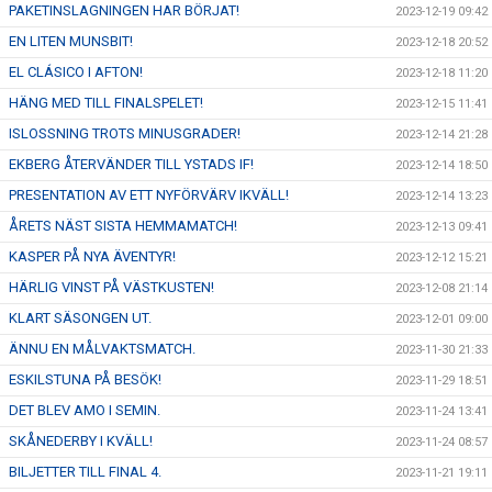
PAKETINSLAGNINGEN HAR BÖRJAT!
2023-12-19 09:42
EN LITEN MUNSBIT!
2023-12-18 20:52
EL CLÁSICO I AFTON!
2023-12-18 11:20
HÄNG MED TILL FINALSPELET!
2023-12-15 11:41
ISLOSSNING TROTS MINUSGRADER!
2023-12-14 21:28
EKBERG ÅTERVÄNDER TILL YSTADS IF!
2023-12-14 18:50
PRESENTATION AV ETT NYFÖRVÄRV IKVÄLL!
2023-12-14 13:23
ÅRETS NÄST SISTA HEMMAMATCH!
2023-12-13 09:41
KASPER PÅ NYA ÄVENTYR!
2023-12-12 15:21
HÄRLIG VINST PÅ VÄSTKUSTEN!
2023-12-08 21:14
KLART SÄSONGEN UT.
2023-12-01 09:00
ÄNNU EN MÅLVAKTSMATCH.
2023-11-30 21:33
ESKILSTUNA PÅ BESÖK!
2023-11-29 18:51
DET BLEV AMO I SEMIN.
2023-11-24 13:41
SKÅNEDERBY I KVÄLL!
2023-11-24 08:57
BILJETTER TILL FINAL 4.
2023-11-21 19:11