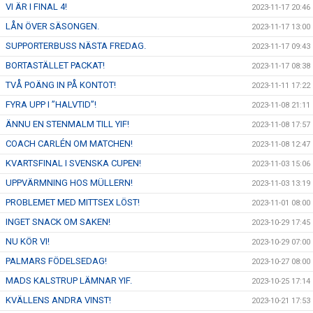
VI ÄR I FINAL 4!
2023-11-17 20:46
LÅN ÖVER SÄSONGEN.
2023-11-17 13:00
SUPPORTERBUSS NÄSTA FREDAG.
2023-11-17 09:43
BORTASTÄLLET PACKAT!
2023-11-17 08:38
TVÅ POÄNG IN PÅ KONTOT!
2023-11-11 17:22
FYRA UPP I ”HALVTID”!
2023-11-08 21:11
ÄNNU EN STENMALM TILL YIF!
2023-11-08 17:57
COACH CARLÉN OM MATCHEN!
2023-11-08 12:47
KVARTSFINAL I SVENSKA CUPEN!
2023-11-03 15:06
UPPVÄRMNING HOS MÜLLERN!
2023-11-03 13:19
PROBLEMET MED MITTSEX LÖST!
2023-11-01 08:00
INGET SNACK OM SAKEN!
2023-10-29 17:45
NU KÖR VI!
2023-10-29 07:00
PALMARS FÖDELSEDAG!
2023-10-27 08:00
MADS KALSTRUP LÄMNAR YIF.
2023-10-25 17:14
KVÄLLENS ANDRA VINST!
2023-10-21 17:53