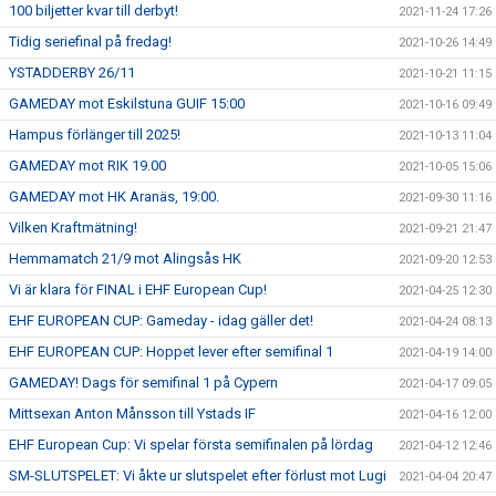
100 biljetter kvar till derbyt!
2021-11-24 17:26
Tidig seriefinal på fredag!
2021-10-26 14:49
YSTADDERBY 26/11
2021-10-21 11:15
GAMEDAY mot Eskilstuna GUIF 15:00
2021-10-16 09:49
Hampus förlänger till 2025!
2021-10-13 11:04
GAMEDAY mot RIK 19.00
2021-10-05 15:06
GAMEDAY mot HK Aranäs, 19:00.
2021-09-30 11:16
Vilken Kraftmätning!
2021-09-21 21:47
Hemmamatch 21/9 mot Alingsås HK
2021-09-20 12:53
Vi är klara för FINAL i EHF European Cup!
2021-04-25 12:30
EHF EUROPEAN CUP: Gameday - idag gäller det!
2021-04-24 08:13
EHF EUROPEAN CUP: Hoppet lever efter semifinal 1
2021-04-19 14:00
GAMEDAY! Dags för semifinal 1 på Cypern
2021-04-17 09:05
Mittsexan Anton Månsson till Ystads IF
2021-04-16 12:00
EHF European Cup: Vi spelar första semifinalen på lördag
2021-04-12 12:46
SM-SLUTSPELET: Vi åkte ur slutspelet efter förlust mot Lugi
2021-04-04 20:47