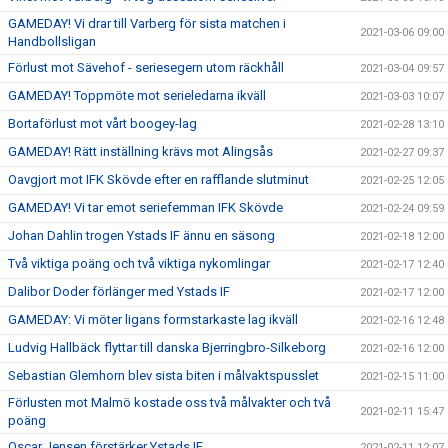
GAMEDAY! Vi drar till Varberg för sista matchen i
2021-03-06 09:00
Handbollsligan
Förlust mot Sävehof - seriesegern utom räckhåll
2021-03-04 09:57
GAMEDAY! Toppmöte mot serieledarna ikväll
2021-03-03 10:07
Bortaförlust mot vårt boogey-lag
2021-02-28 13:10
GAMEDAY! Rätt inställning krävs mot Alingsås
2021-02-27 09:37
Oavgjort mot IFK Skövde efter en rafflande slutminut
2021-02-25 12:05
GAMEDAY! Vi tar emot seriefemman IFK Skövde
2021-02-24 09:59
Johan Dahlin trogen Ystads IF ännu en säsong
2021-02-18 12:00
Två viktiga poäng och två viktiga nykomlingar
2021-02-17 12:40
Dalibor Doder förlänger med Ystads IF
2021-02-17 12:00
GAMEDAY: Vi möter ligans formstarkaste lag ikväll
2021-02-16 12:48
Ludvig Hallbäck flyttar till danska Bjerringbro-Silkeborg
2021-02-16 12:00
Sebastian Glemhorn blev sista biten i målvaktspusslet
2021-02-15 11:00
Förlusten mot Malmö kostade oss två målvakter och två
2021-02-11 15:47
poäng
Oscar Jensen förstärker Ystads IF
2021-02-11 12:07