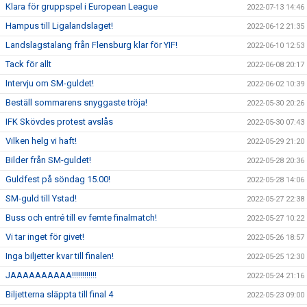
Klara för gruppspel i European League
2022-07-13 14:46
Hampus till Ligalandslaget!
2022-06-12 21:35
Landslagstalang från Flensburg klar för YIF!
2022-06-10 12:53
Tack för allt
2022-06-08 20:17
Intervju om SM-guldet!
2022-06-02 10:39
Beställ sommarens snyggaste tröja!
2022-05-30 20:26
IFK Skövdes protest avslås
2022-05-30 07:43
Vilken helg vi haft!
2022-05-29 21:20
Bilder från SM-guldet!
2022-05-28 20:36
Guldfest på söndag 15.00!
2022-05-28 14:06
SM-guld till Ystad!
2022-05-27 22:38
Buss och entré till ev femte finalmatch!
2022-05-27 10:22
Vi tar inget för givet!
2022-05-26 18:57
Inga biljetter kvar till finalen!
2022-05-25 12:30
JAAAAAAAAAA!!!!!!!!!!!!
2022-05-24 21:16
Biljetterna släppta till final 4
2022-05-23 09:00