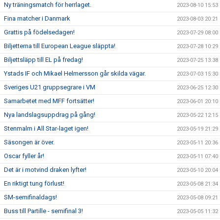
Ny träningsmatch för herrlaget.
2023-08-10 15:53
Fina matcher i Danmark
2023-08-03 20:21
Grattis på födelsedagen!
2023-07-29 08:00
Biljetterna till European League släppta!
2023-07-28 10:29
Biljettsläpp till EL på fredag!
2023-07-25 13:38
Ystads IF och Mikael Helmersson går skilda vägar.
2023-07-03 15:30
Sveriges U21 gruppsegrare i VM
2023-06-25 12:30
Samarbetet med MFF fortsätter!
2023-06-01 20:10
Nya landslagsuppdrag på gång!
2023-05-22 12:15
Stenmalm i All Star-laget igen!
2023-05-19 21:29
Säsongen är över.
2023-05-11 20:36
Oscar fyller år!
2023-05-11 07:40
Det är i motvind draken lyfter!
2023-05-10 20:04
En riktigt tung förlust!
2023-05-08 21:34
SM-semifinaldags!
2023-05-08 09:21
Buss till Partille - semifinal 3!
2023-05-05 11:32