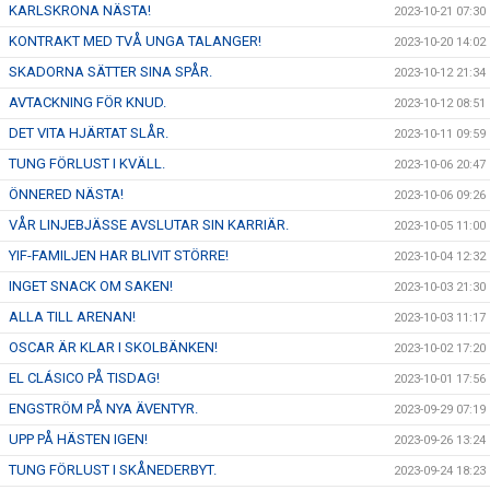
KARLSKRONA NÄSTA!
2023-10-21 07:30
KONTRAKT MED TVÅ UNGA TALANGER!
2023-10-20 14:02
SKADORNA SÄTTER SINA SPÅR.
2023-10-12 21:34
AVTACKNING FÖR KNUD.
2023-10-12 08:51
DET VITA HJÄRTAT SLÅR.
2023-10-11 09:59
TUNG FÖRLUST I KVÄLL.
2023-10-06 20:47
ÖNNERED NÄSTA!
2023-10-06 09:26
VÅR LINJEBJÄSSE AVSLUTAR SIN KARRIÄR.
2023-10-05 11:00
YIF-FAMILJEN HAR BLIVIT STÖRRE!
2023-10-04 12:32
INGET SNACK OM SAKEN!
2023-10-03 21:30
ALLA TILL ARENAN!
2023-10-03 11:17
OSCAR ÄR KLAR I SKOLBÄNKEN!
2023-10-02 17:20
EL CLÁSICO PÅ TISDAG!
2023-10-01 17:56
ENGSTRÖM PÅ NYA ÄVENTYR.
2023-09-29 07:19
UPP PÅ HÄSTEN IGEN!
2023-09-26 13:24
TUNG FÖRLUST I SKÅNEDERBYT.
2023-09-24 18:23