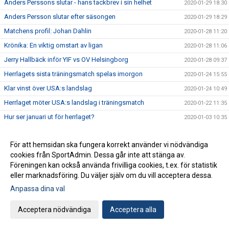
Anders Perssons slutar - hans tackbrev i sin helhet
2020-01-29 18:30
Anders Persson slutar efter säsongen
2020-01-29 18:29
Matchens profil: Johan Dahlin
2020-01-28 11:20
Krönika: En viktig omstart av ligan
2020-01-28 11:06
Jerry Hallbäck inför YIF vs OV Helsingborg
2020-01-28 09:37
Herrlagets sista träningsmatch spelas imorgon
2020-01-24 15:55
Klar vinst över USA:s landslag
2020-01-24 10:49
Herrlaget möter USA:s landslag i träningsmatch
2020-01-22 11:35
Hur ser januari ut för herrlaget?
2020-01-03 10:35
Ytterligare en skön seger över GUIF!
2019-12-27 21:46
För att hemsidan ska fungera korrekt använder vi nödvändiga
Årets sista match på bortaplan mot GUIF idag
2019-12-27 12:12
cookies från SportAdmin. Dessa går inte att stänga av.
Mario Lipovac lämnar Ystads IF efter säsongen
2019-12-26 11:00
Föreningen kan också använda frivilliga cookies, t.ex. för statistik
Förlust i decenniets sista hemmamatch
eller marknadsföring. Du väljer själv om du vill acceptera dessa.
2019-12-20 22:14
Jerry Hallbäck inför YIF vs IFK Kristianstad
Anpassa dina val
2019-12-19 14:50
Matchens profil: Jonathan Svensson
2019-12-19 13:50
Acceptera nödvändiga
Acceptera alla
Krönika: Decenniets sista himmamatch
2019-12-19 11:57