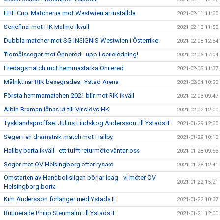
EHF Cup: Matcherna mot Westwien är inställda
2021-02-11 11:00
Seriefinal mot HK Malmö ikväll
2021-02-10 11:50
Dubbla matcher mot SG INSIGNIS Westwien i Österrike
2021-02-08 12:34
Tiomålsseger mot Önnered - upp i serieledning!
2021-02-06 17:04
Fredagsmatch mot hemmastarka Önnered
2021-02-05 11:37
Målrikt när RIK besegrades i Ystad Arena
2021-02-04 10:33
Första hemmamatchen 2021 blir mot RIK ikväll
2021-02-03 09:47
Albin Broman lånas ut till Vinslövs HK
2021-02-02 12:00
Tysklandsproffset Julius Lindskog Andersson till Ystads IF
2021-01-29 12:00
Seger i en dramatisk match mot Hallby
2021-01-29 10:13
Hallby borta ikväll - ett tufft returmöte väntar oss
2021-01-28 09:53
Seger mot OV Helsingborg efter rysare
2021-01-23 12:41
Omstarten av Handbollsligan börjar idag - vi möter OV
2021-01-22 15:21
Helsingborg borta
Kim Andersson förlänger med Ystads IF
2021-01-22 10:37
Rutinerade Philip Stenmalm till Ystads IF
2021-01-21 12:00