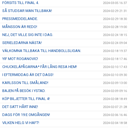
FÖRSITS TILL FINAL 4.
2024-03-05 16:37
SÅ STUDSAR MAN TILLBAKA!
2024-02-29 21:31
PRESSMEDDELANDE.
2024-02-29 18:30
MÅNSSON ÄR REDO!
2024-02-28 19:00
NEJ, DET VILLE SIG INTE I DAG.
2024-02-24 18:15
SERIELEDARNA NÄSTA!
2024-02-24 09:04
VÄLKOMNA TILLBAKA TILL HANDBOLLSLIGAN.
2024-02-18 19:37
YIF MOT ROGANOVIC!
2024-02-18 17:46
CHUCKELÁPÅGARNA* FÅR LÅNG RESA HEM!
2024-02-10 17:43
I EFTERMIDDAG ÄR DET DAGS!
2024-02-10 09:30
KARLSSON TILL SMÅLAND!
2024-02-09 13:00
BAJEN PÅ BESÖK I YSTAD.
2024-02-09 09:16
KÖP BILJETTER TILL FINAL 4!
2024-02-08 18:49
DET SATT HÅRT INNE!
2024-02-07 21:28
DAGS FÖR 19:E OMGÅNGEN!
2024-02-06 16:46
VILKEN HELG VI HAFT!
2024-02-04 18:58