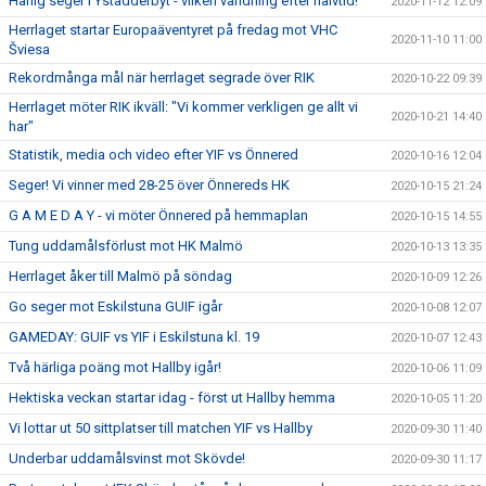
Härlig seger i Ystadderbyt - vilken vändning efter halvtid!
2020-11-12 12:09
Herrlaget startar Europaäventyret på fredag mot VHC
2020-11-10 11:00
Šviesa
Rekordmånga mål när herrlaget segrade över RIK
2020-10-22 09:39
Herrlaget möter RIK ikväll: "Vi kommer verkligen ge allt vi
2020-10-21 14:40
har"
Statistik, media och video efter YIF vs Önnered
2020-10-16 12:04
Seger! Vi vinner med 28-25 över Önnereds HK
2020-10-15 21:24
G A M E D A Y - vi möter Önnered på hemmaplan
2020-10-15 14:55
Tung uddamålsförlust mot HK Malmö
2020-10-13 13:35
Herrlaget åker till Malmö på söndag
2020-10-09 12:26
Go seger mot Eskilstuna GUIF igår
2020-10-08 12:07
GAMEDAY: GUIF vs YIF i Eskilstuna kl. 19
2020-10-07 12:43
Två härliga poäng mot Hallby igår!
2020-10-06 11:09
Hektiska veckan startar idag - först ut Hallby hemma
2020-10-05 11:20
Vi lottar ut 50 sittplatser till matchen YIF vs Hallby
2020-09-30 11:40
Underbar uddamålsvinst mot Skövde!
2020-09-30 11:17