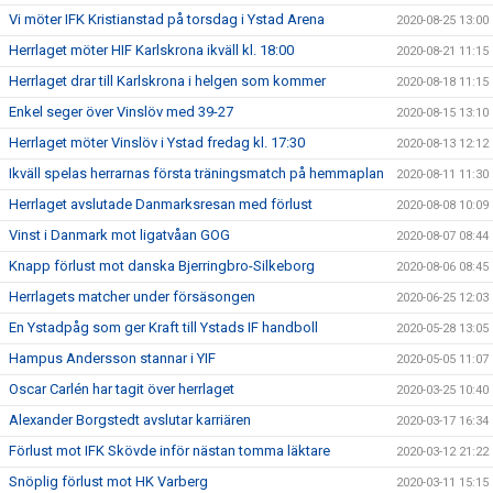
Vi möter IFK Kristianstad på torsdag i Ystad Arena
2020-08-25 13:00
Herrlaget möter HIF Karlskrona ikväll kl. 18:00
2020-08-21 11:15
Herrlaget drar till Karlskrona i helgen som kommer
2020-08-18 11:15
Enkel seger över Vinslöv med 39-27
2020-08-15 13:10
Herrlaget möter Vinslöv i Ystad fredag kl. 17:30
2020-08-13 12:12
Ikväll spelas herrarnas första träningsmatch på hemmaplan
2020-08-11 11:30
Herrlaget avslutade Danmarksresan med förlust
2020-08-08 10:09
Vinst i Danmark mot ligatvåan GOG
2020-08-07 08:44
Knapp förlust mot danska Bjerringbro-Silkeborg
2020-08-06 08:45
Herrlagets matcher under försäsongen
2020-06-25 12:03
En Ystadpåg som ger Kraft till Ystads IF handboll
2020-05-28 13:05
Hampus Andersson stannar i YIF
2020-05-05 11:07
Oscar Carlén har tagit över herrlaget
2020-03-25 10:40
Alexander Borgstedt avslutar karriären
2020-03-17 16:34
Förlust mot IFK Skövde inför nästan tomma läktare
2020-03-12 21:22
Snöplig förlust mot HK Varberg
2020-03-11 15:15