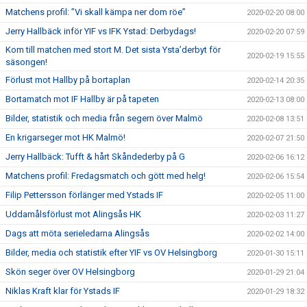
Matchens profil: ”Vi skall kämpa ner dom röe”
2020-02-20 08:00
Jerry Hallbäck inför YIF vs IFK Ystad: Derbydags!
2020-02-20 07:59
Kom till matchen med stort M. Det sista Ysta’derbyt för
2020-02-19 15:55
säsongen!
Förlust mot Hallby på bortaplan
2020-02-14 20:35
Bortamatch mot IF Hallby är på tapeten
2020-02-13 08:00
Bilder, statistik och media från segern över Malmö
2020-02-08 13:51
En krigarseger mot HK Malmö!
2020-02-07 21:50
Jerry Hallbäck: Tufft & hårt Skåndederby på G
2020-02-06 16:12
Matchens profil: Fredagsmatch och gött med helg!
2020-02-06 15:54
Filip Pettersson förlänger med Ystads IF
2020-02-05 11:00
Uddamålsförlust mot Alingsås HK
2020-02-03 11:27
Dags att möta serieledarna Alingsås
2020-02-02 14:00
Bilder, media och statistik efter YIF vs OV Helsingborg
2020-01-30 15:11
Skön seger över OV Helsingborg
2020-01-29 21:04
Niklas Kraft klar för Ystads IF
2020-01-29 18:32