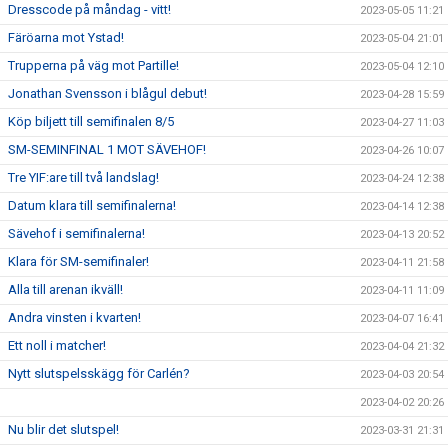
Dresscode på måndag - vitt!
2023-05-05 11:21
Färöarna mot Ystad!
2023-05-04 21:01
Trupperna på väg mot Partille!
2023-05-04 12:10
Jonathan Svensson i blågul debut!
2023-04-28 15:59
Köp biljett till semifinalen 8/5
2023-04-27 11:03
SM-SEMINFINAL 1 MOT SÄVEHOF!
2023-04-26 10:07
Tre YIF:are till två landslag!
2023-04-24 12:38
Datum klara till semifinalerna!
2023-04-14 12:38
Sävehof i semifinalerna!
2023-04-13 20:52
Klara för SM-semifinaler!
2023-04-11 21:58
Alla till arenan ikväll!
2023-04-11 11:09
Andra vinsten i kvarten!
2023-04-07 16:41
Ett noll i matcher!
2023-04-04 21:32
Nytt slutspelsskägg för Carlén?
2023-04-03 20:54
2023-04-02 20:26
Nu blir det slutspel!
2023-03-31 21:31