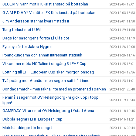
SEGER! Vi vann mot IFK Kristianstad på bortaplan
2020-12-04 12:01
G A M E D A Y ! Vi möter IFK Kristianstad på bortaplan
2020-12-03 13:53
Jim Andersson stannar kvar i Ystads IF
2020-12-01 11:30
Tung förlust mot LUGI
2020-11-29 11:58
Dags för säsongens första El Clásico!
2020-11-27 11:19
Fyra nya år för Jakob Nygren
2020-11-26 12:00
Poängkungarna och annan intressant statistik
2020-11-26 11:16
Vi kommer möta HC Talinn i omgång 3 i EHF Cup
2020-11-25 13:01
Lottning till EHF European Cup sker imorgon onsdag
2020-11-24 12:36
Två poäng mot Aranäs - men segern satt hårt inne
2020-11-23 11:01
Söndagsmatch - men räkna inte med en promenad i parken
2020-11-21 20:48
Femmålsseger mot OV Helsingborg - vi gick upp i topp i
2020-11-19 10:44
ligan!
GAMEDAY! Vi tar emot OV Helsingborg i Ystad Arena
2020-11-18 10:45
Dubbla segrar i EHF European Cup
2020-11-16 11:21
Matchändringar för herrlaget
2020-11-16 09:44