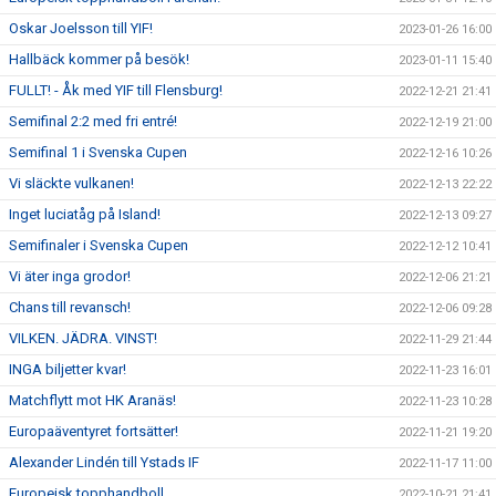
Oskar Joelsson till YIF!
2023-01-26 16:00
Hallbäck kommer på besök!
2023-01-11 15:40
FULLT! - Åk med YIF till Flensburg!
2022-12-21 21:41
Semifinal 2:2 med fri entré!
2022-12-19 21:00
Semifinal 1 i Svenska Cupen
2022-12-16 10:26
Vi släckte vulkanen!
2022-12-13 22:22
Inget luciatåg på Island!
2022-12-13 09:27
Semifinaler i Svenska Cupen
2022-12-12 10:41
Vi äter inga grodor!
2022-12-06 21:21
Chans till revansch!
2022-12-06 09:28
VILKEN. JÄDRA. VINST!
2022-11-29 21:44
INGA biljetter kvar!
2022-11-23 16:01
Matchflytt mot HK Aranäs!
2022-11-23 10:28
Europaäventyret fortsätter!
2022-11-21 19:20
Alexander Lindén till Ystads IF
2022-11-17 11:00
Europeisk topphandboll
2022-10-21 21:41