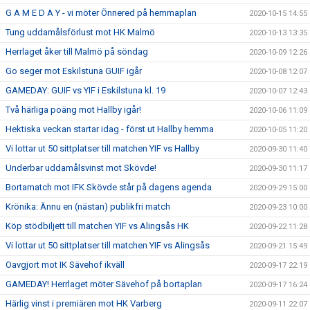
G A M E D A Y - vi möter Önnered på hemmaplan
2020-10-15 14:55
Tung uddamålsförlust mot HK Malmö
2020-10-13 13:35
Herrlaget åker till Malmö på söndag
2020-10-09 12:26
Go seger mot Eskilstuna GUIF igår
2020-10-08 12:07
GAMEDAY: GUIF vs YIF i Eskilstuna kl. 19
2020-10-07 12:43
Två härliga poäng mot Hallby igår!
2020-10-06 11:09
Hektiska veckan startar idag - först ut Hallby hemma
2020-10-05 11:20
Vi lottar ut 50 sittplatser till matchen YIF vs Hallby
2020-09-30 11:40
Underbar uddamålsvinst mot Skövde!
2020-09-30 11:17
Bortamatch mot IFK Skövde står på dagens agenda
2020-09-29 15:00
Krönika: Ännu en (nästan) publikfri match
2020-09-23 10:00
Köp stödbiljett till matchen YIF vs Alingsås HK
2020-09-22 11:28
Vi lottar ut 50 sittplatser till matchen YIF vs Alingsås
2020-09-21 15:49
Oavgjort mot IK Sävehof ikväll
2020-09-17 22:19
GAMEDAY! Herrlaget möter Sävehof på bortaplan
2020-09-17 16:24
Härlig vinst i premiären mot HK Varberg
2020-09-11 22:07