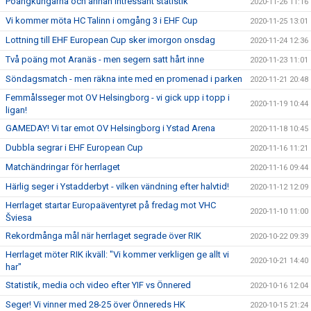
Poängkungarna och annan intressant statistik
2020-11-26 11:16
Vi kommer möta HC Talinn i omgång 3 i EHF Cup
2020-11-25 13:01
Lottning till EHF European Cup sker imorgon onsdag
2020-11-24 12:36
Två poäng mot Aranäs - men segern satt hårt inne
2020-11-23 11:01
Söndagsmatch - men räkna inte med en promenad i parken
2020-11-21 20:48
Femmålsseger mot OV Helsingborg - vi gick upp i topp i
2020-11-19 10:44
ligan!
GAMEDAY! Vi tar emot OV Helsingborg i Ystad Arena
2020-11-18 10:45
Dubbla segrar i EHF European Cup
2020-11-16 11:21
Matchändringar för herrlaget
2020-11-16 09:44
Härlig seger i Ystadderbyt - vilken vändning efter halvtid!
2020-11-12 12:09
Herrlaget startar Europaäventyret på fredag mot VHC
2020-11-10 11:00
Šviesa
Rekordmånga mål när herrlaget segrade över RIK
2020-10-22 09:39
Herrlaget möter RIK ikväll: "Vi kommer verkligen ge allt vi
2020-10-21 14:40
har"
Statistik, media och video efter YIF vs Önnered
2020-10-16 12:04
Seger! Vi vinner med 28-25 över Önnereds HK
2020-10-15 21:24