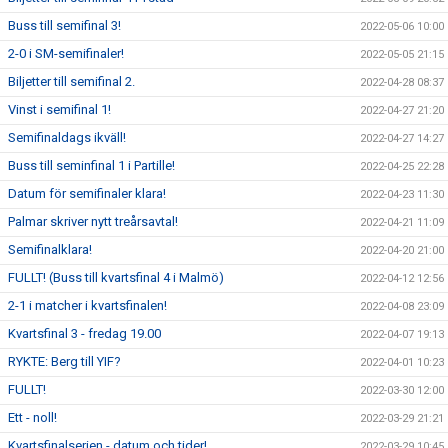
Buss till semifinal 3!
2022-05-06 10:00
2-0 i SM-semifinaler!
2022-05-05 21:15
Biljetter till semifinal 2.
2022-04-28 08:37
Vinst i semifinal 1!
2022-04-27 21:20
Semifinaldags ikväll!
2022-04-27 14:27
Buss till seminfinal 1 i Partille!
2022-04-25 22:28
Datum för semifinaler klara!
2022-04-23 11:30
Palmar skriver nytt treårsavtal!
2022-04-21 11:09
Semifinalklara!
2022-04-20 21:00
FULLT! (Buss till kvartsfinal 4 i Malmö)
2022-04-12 12:56
2-1 i matcher i kvartsfinalen!
2022-04-08 23:09
Kvartsfinal 3 - fredag 19.00
2022-04-07 19:13
RYKTE: Berg till YIF?
2022-04-01 10:23
FULLT!
2022-03-30 12:00
Ett - noll!
2022-03-29 21:21
Kvartsfinalserien - datum och tider!
2022-03-29 10:45