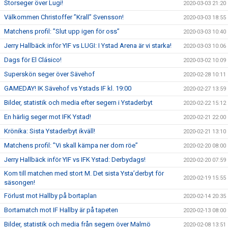
Storseger över Lugi!
2020-03-03 21:20
Välkommen Christoffer ”Krall” Svensson!
2020-03-03 18:55
Matchens profil: ”Slut upp igen för oss”
2020-03-03 10:40
Jerry Hallbäck inför YIF vs LUGI: I Ystad Arena är vi starka!
2020-03-03 10:06
Dags för El Clásico!
2020-03-02 10:09
Superskön seger över Sävehof
2020-02-28 10:11
GAMEDAY! IK Sävehof vs Ystads IF kl. 19:00
2020-02-27 13:59
Bilder, statistik och media efter segern i Ystaderbyt
2020-02-22 15:12
En härlig seger mot IFK Ystad!
2020-02-21 22:00
Krönika: Sista Ystaderbyt ikväll!
2020-02-21 13:10
Matchens profil: ”Vi skall kämpa ner dom röe”
2020-02-20 08:00
Jerry Hallbäck inför YIF vs IFK Ystad: Derbydags!
2020-02-20 07:59
Kom till matchen med stort M. Det sista Ysta’derbyt för
2020-02-19 15:55
säsongen!
Förlust mot Hallby på bortaplan
2020-02-14 20:35
Bortamatch mot IF Hallby är på tapeten
2020-02-13 08:00
Bilder, statistik och media från segern över Malmö
2020-02-08 13:51