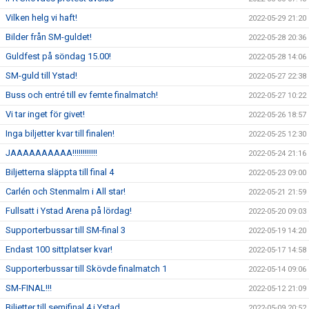
Vilken helg vi haft!
2022-05-29 21:20
Bilder från SM-guldet!
2022-05-28 20:36
Guldfest på söndag 15.00!
2022-05-28 14:06
SM-guld till Ystad!
2022-05-27 22:38
Buss och entré till ev femte finalmatch!
2022-05-27 10:22
Vi tar inget för givet!
2022-05-26 18:57
Inga biljetter kvar till finalen!
2022-05-25 12:30
JAAAAAAAAAA!!!!!!!!!!!!
2022-05-24 21:16
Biljetterna släppta till final 4
2022-05-23 09:00
Carlén och Stenmalm i All star!
2022-05-21 21:59
Fullsatt i Ystad Arena på lördag!
2022-05-20 09:03
Supporterbussar till SM-final 3
2022-05-19 14:20
Endast 100 sittplatser kvar!
2022-05-17 14:58
Supporterbussar till Skövde finalmatch 1
2022-05-14 09:06
SM-FINAL!!!
2022-05-12 21:09
Biljetter till semifinal 4 i Ystad
2022-05-09 20:52