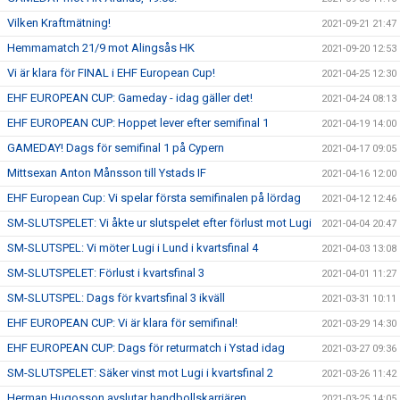
Vilken Kraftmätning!
2021-09-21 21:47
Hemmamatch 21/9 mot Alingsås HK
2021-09-20 12:53
Vi är klara för FINAL i EHF European Cup!
2021-04-25 12:30
EHF EUROPEAN CUP: Gameday - idag gäller det!
2021-04-24 08:13
EHF EUROPEAN CUP: Hoppet lever efter semifinal 1
2021-04-19 14:00
GAMEDAY! Dags för semifinal 1 på Cypern
2021-04-17 09:05
Mittsexan Anton Månsson till Ystads IF
2021-04-16 12:00
EHF European Cup: Vi spelar första semifinalen på lördag
2021-04-12 12:46
SM-SLUTSPELET: Vi åkte ur slutspelet efter förlust mot Lugi
2021-04-04 20:47
SM-SLUTSPEL: Vi möter Lugi i Lund i kvartsfinal 4
2021-04-03 13:08
SM-SLUTSPELET: Förlust i kvartsfinal 3
2021-04-01 11:27
SM-SLUTSPEL: Dags för kvartsfinal 3 ikväll
2021-03-31 10:11
EHF EUROPEAN CUP: Vi är klara för semifinal!
2021-03-29 14:30
EHF EUROPEAN CUP: Dags för returmatch i Ystad idag
2021-03-27 09:36
SM-SLUTSPELET: Säker vinst mot Lugi i kvartsfinal 2
2021-03-26 11:42
Herman Hugosson avslutar handbollskarriären
2021-03-25 14:05