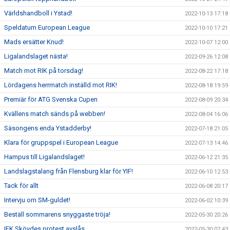
Världshandboll i Ystad!
2022-10-13 17:18
Speldatum European League
2022-10-10 17:21
Mads ersätter Knud!
2022-10-07 12:00
Ligalandslaget nästa!
2022-09-26 12:08
Match mot RIK på torsdag!
2022-08-22 17:18
Lördagens herrmatch inställd mot RIK!
2022-08-18 19:59
Premiär för ATG Svenska Cupen
2022-08-09 20:34
Kvällens match sänds på webben!
2022-08-04 16:06
Säsongens enda Ystadderby!
2022-07-18 21:05
Klara för gruppspel i European League
2022-07-13 14:46
Hampus till Ligalandslaget!
2022-06-12 21:35
Landslagstalang från Flensburg klar för YIF!
2022-06-10 12:53
Tack för allt
2022-06-08 20:17
Intervju om SM-guldet!
2022-06-02 10:39
Beställ sommarens snyggaste tröja!
2022-05-30 20:26
IFK Skövdes protest avslås
2022-05-30 07:43