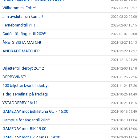
Välkommen, Ebbe!
2022-03-23 09:57
Jim avslutar sin karriär!
2022-03-22 09:00
Fernebrand till YIF!
2022-02-07 16:15
Carlén förlänger till 2026!
2022-01-07 09:00
ÅRETS SISTA MATCH!
2021-12-27 10:13
ÄNDRADE MATCHER!
2021-12-22 17:27
2021-12-16 21:39
Biljetter till derbyt 26/12
2021-12-03 12:18
DERBYVINST!
2021-11-26 22:26
100 biljetter kvar till derbyt!
2021-11-24 17:26
Tidig seriefinal på fredag!
2021-10-26 14:49
YSTADDERBY 26/11
2021-10-21 11:15
GAMEDAY mot Eskilstuna GUIF 15:00
2021-10-16 09:49
Hampus förlänger till 2025!
2021-10-13 11:04
GAMEDAY mot RIK 19.00
2021-10-05 15:06
GAMEDAY mot HK Aranäs, 19:00.
2021-09-30 11:16