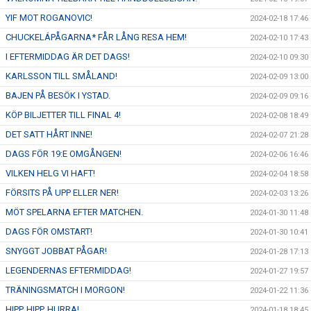
YIF MOT ROGANOVIC!
2024-02-18 17:46
CHUCKELÁPÅGARNA* FÅR LÅNG RESA HEM!
2024-02-10 17:43
I EFTERMIDDAG ÄR DET DAGS!
2024-02-10 09:30
KARLSSON TILL SMÅLAND!
2024-02-09 13:00
BAJEN PÅ BESÖK I YSTAD.
2024-02-09 09:16
KÖP BILJETTER TILL FINAL 4!
2024-02-08 18:49
DET SATT HÅRT INNE!
2024-02-07 21:28
DAGS FÖR 19:E OMGÅNGEN!
2024-02-06 16:46
VILKEN HELG VI HAFT!
2024-02-04 18:58
FÖRSITS PÅ UPP ELLER NER!
2024-02-03 13:26
MÖT SPELARNA EFTER MATCHEN.
2024-01-30 11:48
DAGS FÖR OMSTART!
2024-01-30 10:41
SNYGGT JOBBAT PÅGAR!
2024-01-28 17:13
LEGENDERNAS EFTERMIDDAG!
2024-01-27 19:57
TRÄNINGSMATCH I MORGON!
2024-01-22 11:36
HIPP, HIPP, HURRA!
2024-01-18 18:45