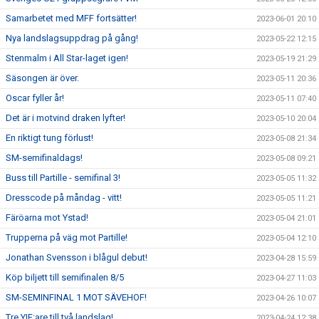
Samarbetet med MFF fortsätter!
2023-06-01 20:10
Nya landslagsuppdrag på gång!
2023-05-22 12:15
Stenmalm i All Star-laget igen!
2023-05-19 21:29
Säsongen är över.
2023-05-11 20:36
Oscar fyller år!
2023-05-11 07:40
Det är i motvind draken lyfter!
2023-05-10 20:04
En riktigt tung förlust!
2023-05-08 21:34
SM-semifinaldags!
2023-05-08 09:21
Buss till Partille - semifinal 3!
2023-05-05 11:32
Dresscode på måndag - vitt!
2023-05-05 11:21
Färöarna mot Ystad!
2023-05-04 21:01
Trupperna på väg mot Partille!
2023-05-04 12:10
Jonathan Svensson i blågul debut!
2023-04-28 15:59
Köp biljett till semifinalen 8/5
2023-04-27 11:03
SM-SEMINFINAL 1 MOT SÄVEHOF!
2023-04-26 10:07
Tre YIF:are till två landslag!
2023-04-24 12:38