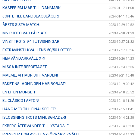
KASPER PALMAR TILL DANMARK!
2024-01-17 11:00
JONTE TILL LANDSLAGSLÄGER!
2024-01-11 10:46
ÅRETS SISTA MATCH.
2023-12-29 10:52
MN PHOTO VAR PÅ PLATS!
2023-12-28 21:23
VINST TROTS 9-1 I UTVISNINGAR.
2023-12-27 21:32
EXTRAVINST I KVÄLLENS 50/50-LOTTERI.
2023-12-27 10:26
HEMVÄNDARKVÄLL X 4!
2023-12-26 14:23
MISSA INTE REPORTAGET.
2023-12-23 13:55
MALME, VI HAUR SITT VARDEN!
2023-12-21 10:48
PAKETINSLAGNINGEN HAR BÖRJAT!
2023-12-19 09:42
EN LITEN MUNSBIT!
2023-12-18 20:52
EL CLÁSICO I AFTON!
2023-12-18 11:20
HÄNG MED TILL FINALSPELET!
2023-12-15 11:41
ISLOSSNING TROTS MINUSGRADER!
2023-12-14 21:28
EKBERG ÅTERVÄNDER TILL YSTADS IF!
2023-12-14 18:50
PRESENTATION AV ETT NYFÖRVÄRV IKVÄLL!
2023-12-14 13:23