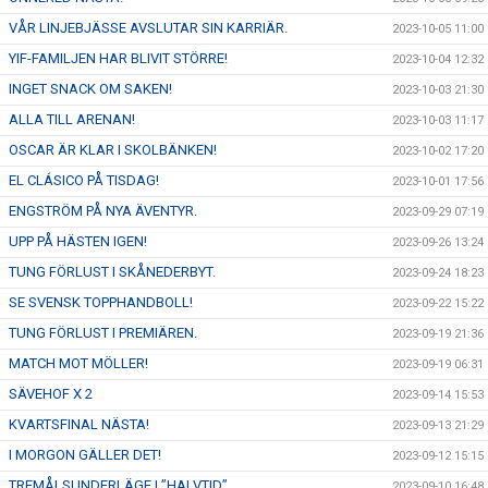
VÅR LINJEBJÄSSE AVSLUTAR SIN KARRIÄR.
2023-10-05 11:00
YIF-FAMILJEN HAR BLIVIT STÖRRE!
2023-10-04 12:32
INGET SNACK OM SAKEN!
2023-10-03 21:30
ALLA TILL ARENAN!
2023-10-03 11:17
OSCAR ÄR KLAR I SKOLBÄNKEN!
2023-10-02 17:20
EL CLÁSICO PÅ TISDAG!
2023-10-01 17:56
ENGSTRÖM PÅ NYA ÄVENTYR.
2023-09-29 07:19
UPP PÅ HÄSTEN IGEN!
2023-09-26 13:24
TUNG FÖRLUST I SKÅNEDERBYT.
2023-09-24 18:23
SE SVENSK TOPPHANDBOLL!
2023-09-22 15:22
TUNG FÖRLUST I PREMIÄREN.
2023-09-19 21:36
MATCH MOT MÖLLER!
2023-09-19 06:31
SÄVEHOF X 2
2023-09-14 15:53
KVARTSFINAL NÄSTA!
2023-09-13 21:29
I MORGON GÄLLER DET!
2023-09-12 15:15
TREMÅLSUNDERLÄGE I ”HALVTID”.
2023-09-10 16:48