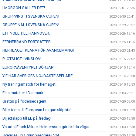
I MORGON GÄLLER DET!
2023-09-01 20:35
GRUPPVINST I SVENSKA CUPEN!
2023-08-30 20:41
GRUPPFINAL I SVENSKA CUPEN!
2023-08-29 20:57
ETT NOLL TILL HANNOVER.
2023-08-26 18:16
FERNEBRAND FORTSÄTTER!
2023-08-25 11:15
HERRLAGET KLARA FÖR AVANCEMANG!
2023-08-23 21:43
PLÖTSLIGT I VINSLÖV!
2023-08-15 22:02
EUROPAÄVENTYRET BÖRJAR!
2023-08-15 16:14
YIF HAR SVERIGES NÖJDASTE SPELARE!
2023-08-14 20:58
Ny träningsmatch för herrlaget.
2023-08-10 15:53
Fina matcher i Danmark
2023-08-03 20:21
Grattis på födelsedagen!
2023-07-29 08:00
Biljetterna till European League släppta!
2023-07-28 10:29
Biljettsläpp till EL på fredag!
2023-07-25 13:38
Ystads IF och Mikael Helmersson går skilda vägar.
2023-07-03 15:30
Sveriges U21 gruppsegrare i VM
2023-06-25 12:30