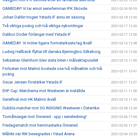
2021-02-25 12:05
GAMEDAY! Vi tar emot seriefemman IFK Skövde
2021-02-24 09:59
Johan Dahlin trogen Ystads IF ännu en säsong
2021-02-18 12:00
Två viktiga poäng och två viktiga nykomlingar
2021-02-17 12:40
Dalibor Doder förlänger med Ystads IF
2021-02-17 12:00
GAMEDAY: Vi möter ligans formstarkaste lag ikväll
2021-02-16 12:48
Ludvig Hallbäck flyttar till danska Bjerringbro-Silkeborg
2021-02-16 12:00
Sebastian Glemhorn blev sista biten i målvaktspusslet
2021-02-15 11:00
Förlusten mot Malmö kostade oss två målvakter och två
2021-02-11 15:47
poäng
Oscar Jensen förstärker Ystads IF
2021-02-11 12:07
EHF Cup: Matcherna mot Westwien är inställda
2021-02-11 11:00
Seriefinal mot HK Malmö ikväll
2021-02-10 11:50
Dubbla matcher mot SG INSIGNIS Westwien i Österrike
2021-02-08 12:34
Tiomålsseger mot Önnered - upp i serieledning!
2021-02-06 17:04
Fredagsmatch mot hemmastarka Önnered
2021-02-05 11:37
Målrikt när RIK besegrades i Ystad Arena
2021-02-04 10:33