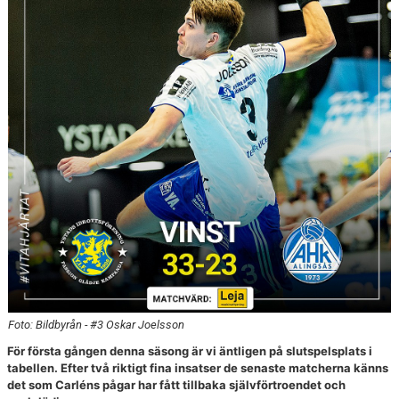
Foto: Bildbyrån - #3 Oskar Joelsson
För första gången denna säsong är vi äntligen på slutspelsplats i
tabellen. Efter två riktigt fina insatser de senaste matcherna känns
det som Carléns pågar har fått tillbaka självförtroendet och