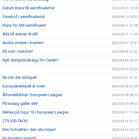
Datum klara till semifinalerna!
2023-04-14 12:38
Sävehof i semifinalerna!
2023-04-13 20:52
Klara för SM-semifinaler!
2023-04-11 21:58
Alla till arenan ikväll!
2023-04-11 11:09
Andra vinsten i kvarten!
2023-04-07 16:41
Ett noll i matcher!
2023-04-04 21:32
Nytt slutspelsskägg för Carlén?
2023-04-03 20:54
2023-04-02 20:26
Nu blir det slutspel!
2023-03-31 21:31
Europaäventyret är över!
2023-03-28 21:09
Åttondelsfinal i European League
2023-03-28 08:55
På tisdag gäller det!
2023-03-24 08:23
Niklas på topp 10 i European League.
2023-03-17 11:38
279.200 TACK!
2023-03-16 21:17
Kim fortsätter i den vita tröjan!
2023-03-15 10:19
En livsviktig match!
2023-03-13 09:20