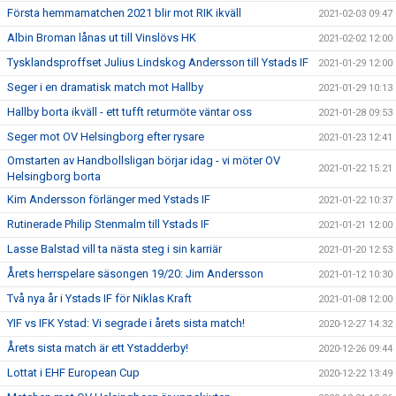
Första hemmamatchen 2021 blir mot RIK ikväll
2021-02-03 09:47
Albin Broman lånas ut till Vinslövs HK
2021-02-02 12:00
Tysklandsproffset Julius Lindskog Andersson till Ystads IF
2021-01-29 12:00
Seger i en dramatisk match mot Hallby
2021-01-29 10:13
Hallby borta ikväll - ett tufft returmöte väntar oss
2021-01-28 09:53
Seger mot OV Helsingborg efter rysare
2021-01-23 12:41
Omstarten av Handbollsligan börjar idag - vi möter OV
2021-01-22 15:21
Helsingborg borta
Kim Andersson förlänger med Ystads IF
2021-01-22 10:37
Rutinerade Philip Stenmalm till Ystads IF
2021-01-21 12:00
Lasse Balstad vill ta nästa steg i sin karriär
2021-01-20 12:53
Årets herrspelare säsongen 19/20: Jim Andersson
2021-01-12 10:30
Två nya år i Ystads IF för Niklas Kraft
2021-01-08 12:00
YIF vs IFK Ystad: Vi segrade i årets sista match!
2020-12-27 14:32
Årets sista match är ett Ystadderby!
2020-12-26 09:44
Lottat i EHF European Cup
2020-12-22 13:49