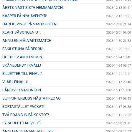
ÅRETS NÄST SISTA HEMMAMATCH!
2023-12-13 09:41
KASPER PÅ NYA ÄVENTYR!
2023-12-12 15:21
HÄRLIG VINST PÅ VÄSTKUSTEN!
2023-12-08 21:14
KLART SÄSONGEN UT.
2023-12-01 09:00
ÄNNU EN MÅLVAKTSMATCH.
2023-11-30 21:33
ESKILSTUNA PÅ BESÖK!
2023-11-29 18:51
DET BLEV AMO I SEMIN.
2023-11-24 13:41
SKÅNEDERBY I KVÄLL!
2023-11-24 08:57
BILJETTER TILL FINAL 4.
2023-11-21 19:11
VI ÄR I FINAL 4!
2023-11-17 20:46
LÅN ÖVER SÄSONGEN.
2023-11-17 13:00
SUPPORTERBUSS NÄSTA FREDAG.
2023-11-17 09:43
BORTASTÄLLET PACKAT!
2023-11-17 08:38
TVÅ POÄNG IN PÅ KONTOT!
2023-11-11 17:22
FYRA UPP I ”HALVTID”!
2023-11-08 21:11
ÄNNU EN STENMALM TILL YIF!
2023-11-08 17:57