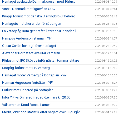
Herrlaget avslutade Danmarksresan med förlust
2020-08-08 10:09
Vinst i Danmark mot ligatvåan GOG
2020-08-07 08:44
Knapp förlust mot danska Bjerringbro-Silkeborg
2020-08-06 08:45
Herrlagets matcher under försäsongen
2020-06-25 12:03
En Ystadpåg som ger Kraft till Ystads IF handboll
2020-05-28 13:05
Hampus Andersson stannar i YIF
2020-05-05 11:07
Oscar Carlén har tagit över herrlaget
2020-03-25 10:40
Alexander Borgstedt avslutar karriären
2020-03-17 16:34
Förlust mot IFK Skövde inför nästan tomma läktare
2020-03-12 21:22
Snöplig förlust mot HK Varberg
2020-03-11 15:15
Herrlaget möter Varberg på bortaplan ikväll
2020-03-10 10:30
Herman Hugosson fortsätter i YIF
2020-03-09 15:27
Förlust mot Önnered på bortaplan
2020-03-08 11:21
Inför YIF vs Önnered fredag 6:e mars kl. 20:00
2020-03-06 07:30
Välkommen Knud Ronau Larsen!
2020-03-05 13:00
Media, citat och statistik efter segern över Lugi igår
2020-03-04 12:11