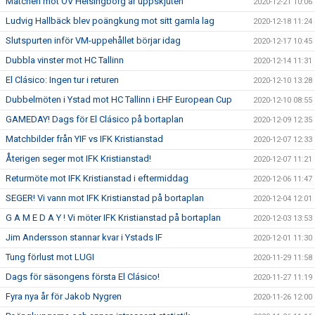
Matchen mot OV Helsingborg är uppskjuten
2020-12-21 10:06
Ludvig Hallbäck blev poängkung mot sitt gamla lag
2020-12-18 11:24
Slutspurten inför VM-uppehållet börjar idag
2020-12-17 10:45
Dubbla vinster mot HC Tallinn
2020-12-14 11:31
El Clásico: Ingen tur i returen
2020-12-10 13:28
Dubbelmöten i Ystad mot HC Tallinn i EHF European Cup
2020-12-10 08:55
GAMEDAY! Dags för El Clásico på bortaplan
2020-12-09 12:35
Matchbilder från YIF vs IFK Kristianstad
2020-12-07 12:33
Återigen seger mot IFK Kristianstad!
2020-12-07 11:21
Returmöte mot IFK Kristianstad i eftermiddag
2020-12-06 11:47
SEGER! Vi vann mot IFK Kristianstad på bortaplan
2020-12-04 12:01
G A M E D A Y ! Vi möter IFK Kristianstad på bortaplan
2020-12-03 13:53
Jim Andersson stannar kvar i Ystads IF
2020-12-01 11:30
Tung förlust mot LUGI
2020-11-29 11:58
Dags för säsongens första El Clásico!
2020-11-27 11:19
Fyra nya år för Jakob Nygren
2020-11-26 12:00