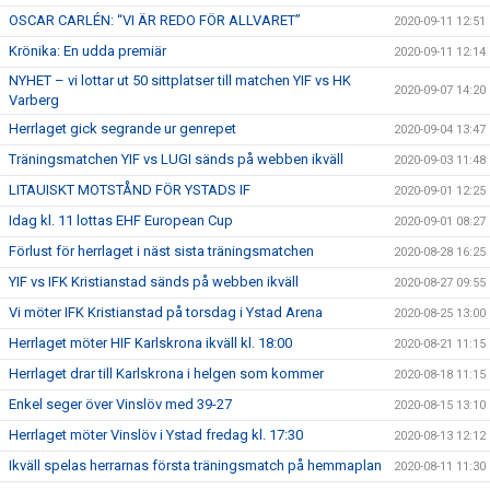
OSCAR CARLÉN: “VI ÄR REDO FÖR ALLVARET”
2020-09-11 12:51
Krönika: En udda premiär
2020-09-11 12:14
NYHET – vi lottar ut 50 sittplatser till matchen YIF vs HK
2020-09-07 14:20
Varberg
Herrlaget gick segrande ur genrepet
2020-09-04 13:47
Träningsmatchen YIF vs LUGI sänds på webben ikväll
2020-09-03 11:48
LITAUISKT MOTSTÅND FÖR YSTADS IF
2020-09-01 12:25
Idag kl. 11 lottas EHF European Cup
2020-09-01 08:27
Förlust för herrlaget i näst sista träningsmatchen
2020-08-28 16:25
YIF vs IFK Kristianstad sänds på webben ikväll
2020-08-27 09:55
Vi möter IFK Kristianstad på torsdag i Ystad Arena
2020-08-25 13:00
Herrlaget möter HIF Karlskrona ikväll kl. 18:00
2020-08-21 11:15
Herrlaget drar till Karlskrona i helgen som kommer
2020-08-18 11:15
Enkel seger över Vinslöv med 39-27
2020-08-15 13:10
Herrlaget möter Vinslöv i Ystad fredag kl. 17:30
2020-08-13 12:12
Ikväll spelas herrarnas första träningsmatch på hemmaplan
2020-08-11 11:30