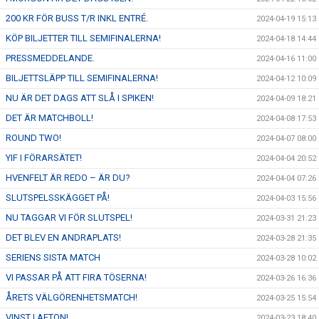
200 KR FÖR BUSS T/R INKL ENTRÉ.
2024-04-19 15:13
KÖP BILJETTER TILL SEMIFINALERNA!
2024-04-18 14:44
PRESSMEDDELANDE.
2024-04-16 11:00
BILJETTSLÄPP TILL SEMIFINALERNA!
2024-04-12 10:09
NU ÄR DET DAGS ATT SLÅ I SPIKEN!
2024-04-09 18:21
DET ÄR MATCHBOLL!
2024-04-08 17:53
ROUND TWO!
2024-04-07 08:00
YIF I FÖRARSÄTET!
2024-04-04 20:52
HVENFELT ÄR REDO – ÄR DU?
2024-04-04 07:26
SLUTSPELSSKÄGGET PÅ!
2024-04-03 15:56
NU TAGGAR VI FÖR SLUTSPEL!
2024-03-31 21:23
DET BLEV EN ANDRAPLATS!
2024-03-28 21:35
SERIENS SISTA MATCH
2024-03-28 10:02
VI PASSAR PÅ ATT FIRA TÖSERNA!
2024-03-26 16:36
ÅRETS VÄLGÖRENHETSMATCH!
2024-03-25 15:54
VINST I AFTON!
2024-03-23 18:40