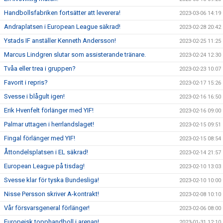
Handbollsfabriken fortsätter att leverera!
2023-03-06 14:19
Andraplatsen i European League säkrad!
2023-02-28 20:42
Ystads IF anställer Kenneth Andersson!
2023-02-25 11:25
Marcus Lindgren slutar som assisterande tränare.
2023-02-24 12:30
Tvåa eller trea i gruppen?
2023-02-23 10:07
Favorit i repris?
2023-02-17 15:26
Svesse i blågult igen!
2023-02-16 16:50
Erik Hvenfelt förlänger med YIF!
2023-02-16 09:00
Palmar uttagen i herrlandslaget!
2023-02-15 09:51
Fingal förlänger med YIF!
2023-02-15 08:54
Åttondelsplatsen i EL säkrad!
2023-02-14 21:57
European League på tisdag!
2023-02-10 13:03
Svesse klar för tyska Bundesliga!
2023-02-10 10:00
Nisse Persson skriver A-kontrakt!
2023-02-08 10:10
Vår försvarsgeneral förlänger!
2023-02-06 08:00
Europeisk topphandboll i arenan!
2023-01-31 12:10