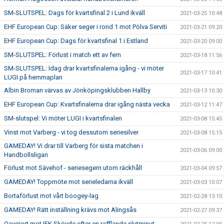
SM-SLUTSPEL: Dags för kvartsfinal 2 i Lund ikväll
2021-03-25 10:48
EHF European Cup: Säker seger i rond 1 mot Pölva Serviti
2021-03-21 09:20
EHF European Cup: Dags för kvartsfinal 1 i Estland
2021-03-20 09:00
SM-SLUTSPEL: Förlust i match ett av fem
2021-03-18 11:56
SM-SLUTSPEL: Idag drar kvartsfinalerna igång - vi möter
2021-03-17 10:41
LUGI på hemmaplan
Albin Broman värvas av Jönköpingsklubben Hallby
2021-03-13 10:30
EHF European Cup: Kvartsfinalerna drar igång nästa vecka
2021-03-12 11:47
SM-slutspel: Vi möter LUGI i kvartsfinalen
2021-03-08 15:45
Vinst mot Varberg - vi tog dessutom seriesilver
2021-03-08 15:15
GAMEDAY! Vi drar till Varberg för sista matchen i
2021-03-06 09:00
Handbollsligan
Förlust mot Sävehof - seriesegern utom räckhåll
2021-03-04 09:57
GAMEDAY! Toppmöte mot serieledarna ikväll
2021-03-03 10:07
Bortaförlust mot vårt boogey-lag
2021-02-28 13:10
GAMEDAY! Rätt inställning krävs mot Alingsås
2021-02-27 09:37
Oavgjort mot IFK Skövde efter en rafflande slutminut