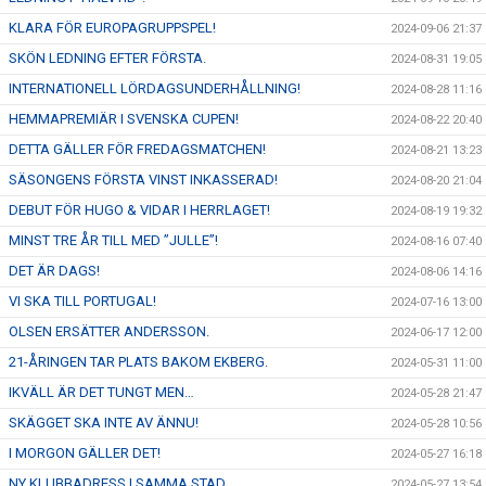
KLARA FÖR EUROPAGRUPPSPEL!
2024-09-06 21:37
SKÖN LEDNING EFTER FÖRSTA.
2024-08-31 19:05
INTERNATIONELL LÖRDAGSUNDERHÅLLNING!
2024-08-28 11:16
HEMMAPREMIÄR I SVENSKA CUPEN!
2024-08-22 20:40
DETTA GÄLLER FÖR FREDAGSMATCHEN!
2024-08-21 13:23
SÄSONGENS FÖRSTA VINST INKASSERAD!
2024-08-20 21:04
DEBUT FÖR HUGO & VIDAR I HERRLAGET!
2024-08-19 19:32
MINST TRE ÅR TILL MED ”JULLE”!
2024-08-16 07:40
DET ÄR DAGS!
2024-08-06 14:16
VI SKA TILL PORTUGAL!
2024-07-16 13:00
OLSEN ERSÄTTER ANDERSSON.
2024-06-17 12:00
21-ÅRINGEN TAR PLATS BAKOM EKBERG.
2024-05-31 11:00
IKVÄLL ÄR DET TUNGT MEN…
2024-05-28 21:47
SKÄGGET SKA INTE AV ÄNNU!
2024-05-28 10:56
I MORGON GÄLLER DET!
2024-05-27 16:18
NY KLUBBADRESS I SAMMA STAD.
2024-05-27 13:54