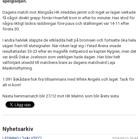
spelglädjen.
Dagens match mot Alingsås HK inleddes jämnt och inget av lagen verkade
få något direkt grepp förrän Hvenfelt kom in efter tio minuter. Han stod för
några riktigt läckra räddningar före paus och ställningen var 14-11 efter
första 30.
I andra halvlek släppte de vitklädda helt på bromsen och fortsatte öka hela
vägen fram till slutsignalen. När röken lagt sig i Ystad Arena visade
resultattavlan 33-23 efter en magnifik mittperiod av kapten Nygren, men det
var ändå Oskar Joelsson som verkligen hade dagen. Han blev helt
välförtjänt utsedd till matchens lirare av dagens matchvärd Leja
Maskinuthyrning.
1.091 åskådare fick fira tillsammans med White Angels och laget. Tack för
att ni kom!
Nästa hemmamatch blir 27/12 mot HK Malmö som blir årets sista.
Nyhetsarkiv
LEDNING I ”HALVTID”!
2024-09-10 20:49