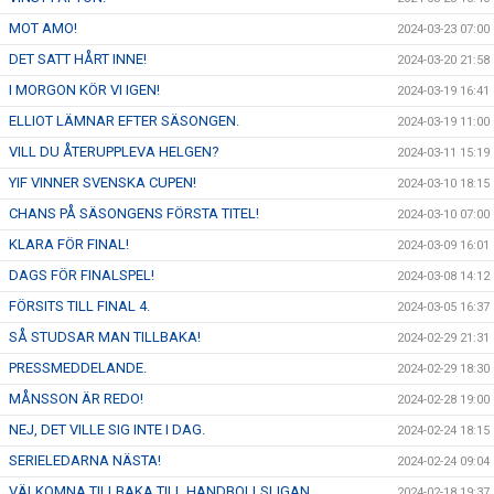
MOT AMO!
2024-03-23 07:00
DET SATT HÅRT INNE!
2024-03-20 21:58
I MORGON KÖR VI IGEN!
2024-03-19 16:41
ELLIOT LÄMNAR EFTER SÄSONGEN.
2024-03-19 11:00
VILL DU ÅTERUPPLEVA HELGEN?
2024-03-11 15:19
YIF VINNER SVENSKA CUPEN!
2024-03-10 18:15
CHANS PÅ SÄSONGENS FÖRSTA TITEL!
2024-03-10 07:00
KLARA FÖR FINAL!
2024-03-09 16:01
DAGS FÖR FINALSPEL!
2024-03-08 14:12
FÖRSITS TILL FINAL 4.
2024-03-05 16:37
SÅ STUDSAR MAN TILLBAKA!
2024-02-29 21:31
PRESSMEDDELANDE.
2024-02-29 18:30
MÅNSSON ÄR REDO!
2024-02-28 19:00
NEJ, DET VILLE SIG INTE I DAG.
2024-02-24 18:15
SERIELEDARNA NÄSTA!
2024-02-24 09:04
VÄLKOMNA TILLBAKA TILL HANDBOLLSLIGAN.
2024-02-18 19:37