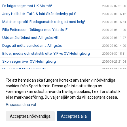
En krigarseger mot HK Malmö!
2020-02-07 21:50
Jerry Hallbäck: Tufft & hårt Skåndederby på G
2020-02-06 16:12
Matchens profil: Fredagsmatch och gött med helg!
2020-02-06 15:54
Filip Pettersson förlänger med Ystads IF
2020-02-05 11:00
Uddamålsförlust mot Alingsås HK
2020-02-03 11:27
Dags att möta serieledarna Alingsås
2020-02-02 14:00
Bilder, media och statistik efter YIF vs OV Helsingborg
2020-01-30 15:11
Skön seger över OV Helsingborg
2020-01-29 21:04
Niklas Kraft klar för Ystads IF
2020-01-29 18:32
Anders Perssons slutar - hans tackbrev i sin helhet
2020-01-29 18:30
För att hemsidan ska fungera korrekt använder vi nödvändiga
Anders Persson slutar efter säsongen
cookies från SportAdmin. Dessa går inte att stänga av.
2020-01-29 18:29
Föreningen kan också använda frivilliga cookies, t.ex. för statistik
Matchens profil: Johan Dahlin
2020-01-28 11:20
eller marknadsföring. Du väljer själv om du vill acceptera dessa.
Krönika: En viktig omstart av ligan
2020-01-28 11:06
Anpassa dina val
Jerry Hallbäck inför YIF vs OV Helsingborg
2020-01-28 09:37
Acceptera nödvändiga
Acceptera alla
Herrlagets sista träningsmatch spelas imorgon
2020-01-24 15:55
Klar vinst över USA:s landslag
2020-01-24 10:49