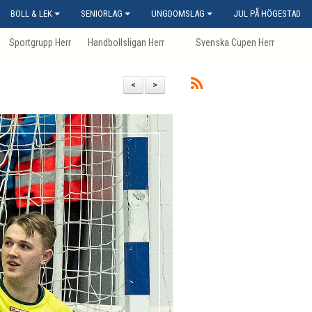
BOLL & LEK
SENIORLAG
UNGDOMSLAG
JUL PÅ HÖGESTAD
Sportgrupp Herr
Handbollsligan Herr
Svenska Cupen Herr
<
>