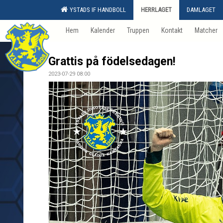
YSTADS IF HANDBOLL
HERRLAGET
DAMLAGET
Hem
Kalender
Truppen
Kontakt
Matcher
Grattis på födelsedagen!
2023-07-29 08:00