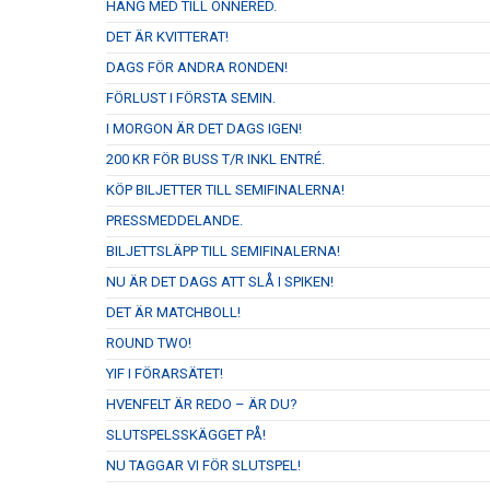
HÄNG MED TILL ÖNNERED.
DET ÄR KVITTERAT!
DAGS FÖR ANDRA RONDEN!
FÖRLUST I FÖRSTA SEMIN.
I MORGON ÄR DET DAGS IGEN!
200 KR FÖR BUSS T/R INKL ENTRÉ.
KÖP BILJETTER TILL SEMIFINALERNA!
PRESSMEDDELANDE.
BILJETTSLÄPP TILL SEMIFINALERNA!
NU ÄR DET DAGS ATT SLÅ I SPIKEN!
DET ÄR MATCHBOLL!
ROUND TWO!
YIF I FÖRARSÄTET!
HVENFELT ÄR REDO – ÄR DU?
SLUTSPELSSKÄGGET PÅ!
NU TAGGAR VI FÖR SLUTSPEL!