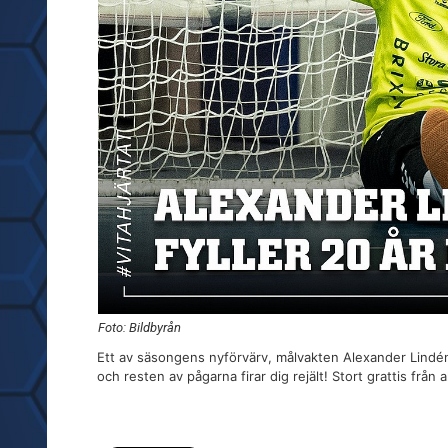
Foto: Bildbyrån
Ett av säsongens nyförvärv, målvakten Alexander Lindén f
och resten av pågarna firar dig rejält! Stort grattis från a