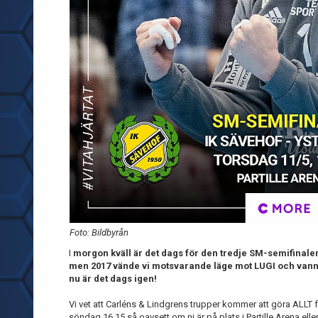
Foto: Bildbyrån
I
morgon kväll är det dags för den tredje SM-semifinalen 
men 2017 vände vi motsvarande läge mot LUGI och vann m
nu är det dags igen!
Vi vet att Carléns & Lindgrens trupper kommer att göra ALLT för 
söndag 16.15 så oavsett om ni är på plats i Partille Arena ell