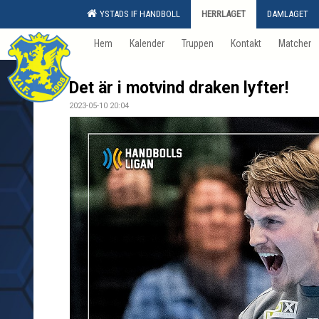
YSTADS IF HANDBOLL
HERRLAGET
DAMLAGET
Hem
Kalender
Truppen
Kontakt
Matcher
Det är i motvind draken lyfter!
2023-05-10 20:04