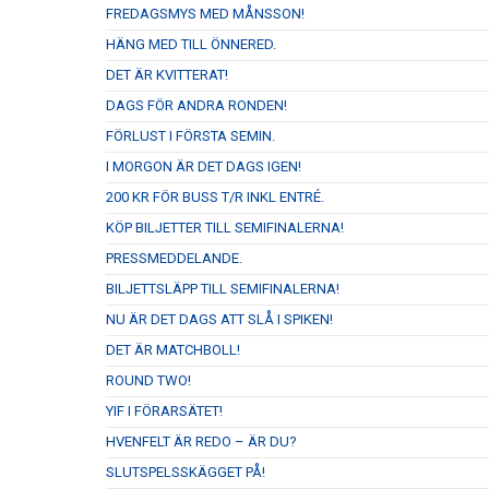
FREDAGSMYS MED MÅNSSON!
HÄNG MED TILL ÖNNERED.
DET ÄR KVITTERAT!
DAGS FÖR ANDRA RONDEN!
FÖRLUST I FÖRSTA SEMIN.
I MORGON ÄR DET DAGS IGEN!
200 KR FÖR BUSS T/R INKL ENTRÉ.
KÖP BILJETTER TILL SEMIFINALERNA!
PRESSMEDDELANDE.
BILJETTSLÄPP TILL SEMIFINALERNA!
NU ÄR DET DAGS ATT SLÅ I SPIKEN!
DET ÄR MATCHBOLL!
ROUND TWO!
YIF I FÖRARSÄTET!
HVENFELT ÄR REDO – ÄR DU?
SLUTSPELSSKÄGGET PÅ!