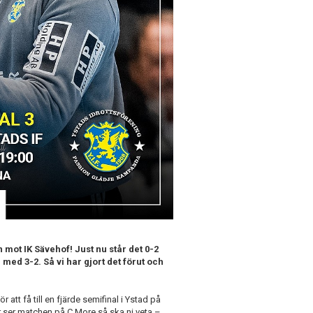
mot IK Sävehof! Just nu står det 0-2
ed 3-2. Så vi har gjort det förut och
att få till en fjärde semifinal i Ystad på
er ser matchen på C More så ska ni veta –