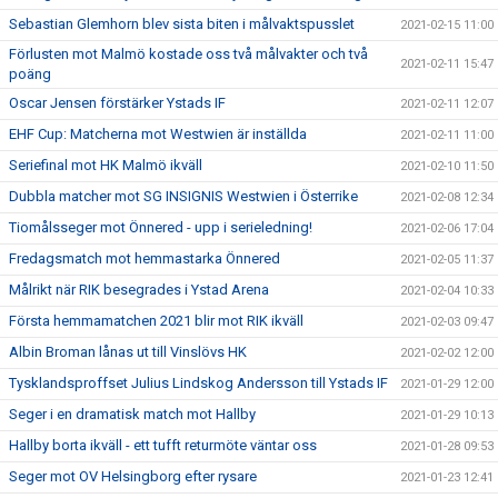
Sebastian Glemhorn blev sista biten i målvaktspusslet
2021-02-15 11:00
Förlusten mot Malmö kostade oss två målvakter och två
2021-02-11 15:47
poäng
Oscar Jensen förstärker Ystads IF
2021-02-11 12:07
EHF Cup: Matcherna mot Westwien är inställda
2021-02-11 11:00
Seriefinal mot HK Malmö ikväll
2021-02-10 11:50
Dubbla matcher mot SG INSIGNIS Westwien i Österrike
2021-02-08 12:34
Tiomålsseger mot Önnered - upp i serieledning!
2021-02-06 17:04
Fredagsmatch mot hemmastarka Önnered
2021-02-05 11:37
Målrikt när RIK besegrades i Ystad Arena
2021-02-04 10:33
Första hemmamatchen 2021 blir mot RIK ikväll
2021-02-03 09:47
Albin Broman lånas ut till Vinslövs HK
2021-02-02 12:00
Tysklandsproffset Julius Lindskog Andersson till Ystads IF
2021-01-29 12:00
Seger i en dramatisk match mot Hallby
2021-01-29 10:13
Hallby borta ikväll - ett tufft returmöte väntar oss
2021-01-28 09:53
Seger mot OV Helsingborg efter rysare
2021-01-23 12:41