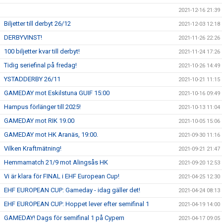
2021-12-16 21:39
Biljetter till derbyt 26/12
2021-12-03 12:18
DERBYVINST!
2021-11-26 22:26
100 biljetter kvar till derbyt!
2021-11-24 17:26
Tidig seriefinal på fredag!
2021-10-26 14:49
YSTADDERBY 26/11
2021-10-21 11:15
GAMEDAY mot Eskilstuna GUIF 15:00
2021-10-16 09:49
Hampus förlänger till 2025!
2021-10-13 11:04
GAMEDAY mot RIK 19.00
2021-10-05 15:06
GAMEDAY mot HK Aranäs, 19:00.
2021-09-30 11:16
Vilken Kraftmätning!
2021-09-21 21:47
Hemmamatch 21/9 mot Alingsås HK
2021-09-20 12:53
Vi är klara för FINAL i EHF European Cup!
2021-04-25 12:30
EHF EUROPEAN CUP: Gameday - idag gäller det!
2021-04-24 08:13
EHF EUROPEAN CUP: Hoppet lever efter semifinal 1
2021-04-19 14:00
GAMEDAY! Dags för semifinal 1 på Cypern
2021-04-17 09:05