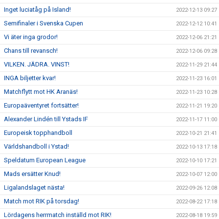
Inget luciatåg på Island!
2022-12-13 09:27
Semifinaler i Svenska Cupen
2022-12-12 10:41
Vi äter inga grodor!
2022-12-06 21:21
Chans till revansch!
2022-12-06 09:28
VILKEN. JÄDRA. VINST!
2022-11-29 21:44
INGA biljetter kvar!
2022-11-23 16:01
Matchflytt mot HK Aranäs!
2022-11-23 10:28
Europaäventyret fortsätter!
2022-11-21 19:20
Alexander Lindén till Ystads IF
2022-11-17 11:00
Europeisk topphandboll
2022-10-21 21:41
Världshandboll i Ystad!
2022-10-13 17:18
Speldatum European League
2022-10-10 17:21
Mads ersätter Knud!
2022-10-07 12:00
Ligalandslaget nästa!
2022-09-26 12:08
Match mot RIK på torsdag!
2022-08-22 17:18
Lördagens herrmatch inställd mot RIK!
2022-08-18 19:59