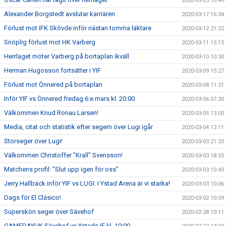
2020-03-25 10:40
Alexander Borgstedt avslutar karriären
2020-03-17 16:34
Förlust mot IFK Skövde inför nästan tomma läktare
2020-03-12 21:22
Snöplig förlust mot HK Varberg
2020-03-11 15:15
Herrlaget möter Varberg på bortaplan ikväll
2020-03-10 10:30
Herman Hugosson fortsätter i YIF
2020-03-09 15:27
Förlust mot Önnered på bortaplan
2020-03-08 11:21
Inför YIF vs Önnered fredag 6:e mars kl. 20:00
2020-03-06 07:30
Välkommen Knud Ronau Larsen!
2020-03-05 13:00
Media, citat och statistik efter segern över Lugi igår
2020-03-04 12:11
Storseger över Lugi!
2020-03-03 21:20
Välkommen Christoffer ”Krall” Svensson!
2020-03-03 18:55
Matchens profil: ”Slut upp igen för oss”
2020-03-03 10:40
Jerry Hallbäck inför YIF vs LUGI: I Ystad Arena är vi starka!
2020-03-03 10:06
Dags för El Clásico!
2020-03-02 10:09
Superskön seger över Sävehof
2020-02-28 10:11
GAMEDAY! IK Sävehof vs Ystads IF kl. 19:00