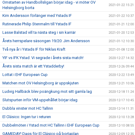
Omstarten av Handbollsligan börjar idag - vi möter OV
2021-01-22 15:21
Helsingborg borta
Kim Andersson förlänger med Ystads IF
2021-01-22 10:37
Rutinerade Philip Stenmalm till Ystads IF
2021-01-21 12:00
Lasse Balstad vill ta nästa steg i sin karriär
2021-01-20 12:53
Årets herrspelare säsongen 19/20: Jim Andersson
2021-01-12 10:30
Två nya år i Ystads IF för Niklas Kraft
2021-01-08 12:00
YIF vs IFK Ystad: Vi segrade i årets sista match!
2020-12-27 14:32
Årets sista match är ett Ystadderby!
2020-12-26 09:44
Lottat i EHF European Cup
2020-12-22 13:49
Matchen mot OV Helsingborg är uppskjuten
2020-12-21 10:06
Ludvig Hallbäck blev poängkung mot sitt gamla lag
2020-12-18 11:24
Slutspurten inför VM-uppehållet börjar idag
2020-12-17 10:45
Dubbla vinster mot HC Tallinn
2020-12-14 11:31
El Clásico: Ingen tur i returen
2020-12-10 13:28
Dubbelmöten i Ystad mot HC Tallinn i EHF European Cup
2020-12-10 08:55
GAMEDAY! Dags för El Clásico på bortaplan
2020-12-09 12:35