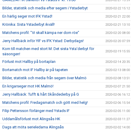
2020-02-27 13:59
Bilder, statistik och media efter segern i Ystaderbyt
2020-02-22 15:12
En härlig seger mot IFK Ystad!
2020-02-21 22:00
Krönika: Sista Ystaderbyt ikväll!
2020-02-21 13:10
Matchens profil: ”Vi skall kämpa ner dom röe”
2020-02-20 08:00
Jerry Hallbäck inför YIF vs IFK Ystad: Derbydags!
2020-02-20 07:59
Kom till matchen med stort M. Det sista Ysta’derbyt för
2020-02-19 15:55
säsongen!
Förlust mot Hallby på bortaplan
2020-02-14 20:35
Bortamatch mot IF Hallby är på tapeten
2020-02-13 08:00
Bilder, statistik och media från segern över Malmö
2020-02-08 13:51
En krigarseger mot HK Malmö!
2020-02-07 21:50
Jerry Hallbäck: Tufft & hårt Skåndederby på G
2020-02-06 16:12
Matchens profil: Fredagsmatch och gött med helg!
2020-02-06 15:54
Filip Pettersson förlänger med Ystads IF
2020-02-05 11:00
Uddamålsförlust mot Alingsås HK
2020-02-03 11:27
Dags att möta serieledarna Alingsås
2020-02-02 14:00