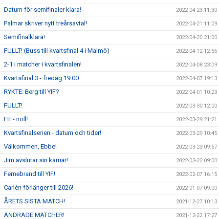
Datum för semifinaler klara!
2022-04-23 11:30
Palmar skriver nytt treårsavtal!
2022-04-21 11:09
Semifinalklara!
2022-04-20 21:00
FULLT! (Buss till kvartsfinal 4 i Malmö)
2022-04-12 12:56
2-1 i matcher i kvartsfinalen!
2022-04-08 23:09
Kvartsfinal 3 - fredag 19.00
2022-04-07 19:13
RYKTE: Berg till YIF?
2022-04-01 10:23
FULLT!
2022-03-30 12:00
Ett - noll!
2022-03-29 21:21
Kvartsfinalserien - datum och tider!
2022-03-29 10:45
Välkommen, Ebbe!
2022-03-23 09:57
Jim avslutar sin karriär!
2022-03-22 09:00
Fernebrand till YIF!
2022-02-07 16:15
Carlén förlänger till 2026!
2022-01-07 09:00
ÅRETS SISTA MATCH!
2021-12-27 10:13
ÄNDRADE MATCHER!
2021-12-22 17:27