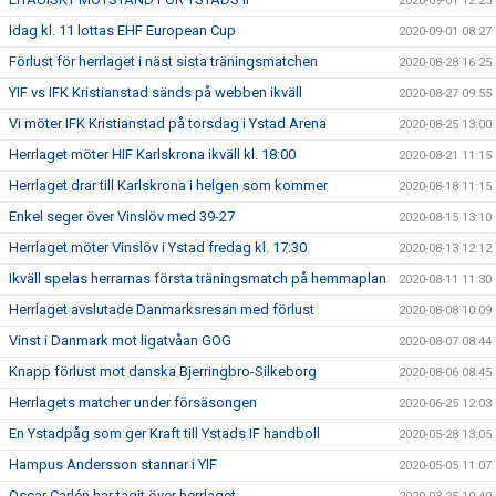
2020-09-01 12:25
Idag kl. 11 lottas EHF European Cup
2020-09-01 08:27
Förlust för herrlaget i näst sista träningsmatchen
2020-08-28 16:25
YIF vs IFK Kristianstad sänds på webben ikväll
2020-08-27 09:55
Vi möter IFK Kristianstad på torsdag i Ystad Arena
2020-08-25 13:00
Herrlaget möter HIF Karlskrona ikväll kl. 18:00
2020-08-21 11:15
Herrlaget drar till Karlskrona i helgen som kommer
2020-08-18 11:15
Enkel seger över Vinslöv med 39-27
2020-08-15 13:10
Herrlaget möter Vinslöv i Ystad fredag kl. 17:30
2020-08-13 12:12
Ikväll spelas herrarnas första träningsmatch på hemmaplan
2020-08-11 11:30
Herrlaget avslutade Danmarksresan med förlust
2020-08-08 10:09
Vinst i Danmark mot ligatvåan GOG
2020-08-07 08:44
Knapp förlust mot danska Bjerringbro-Silkeborg
2020-08-06 08:45
Herrlagets matcher under försäsongen
2020-06-25 12:03
En Ystadpåg som ger Kraft till Ystads IF handboll
2020-05-28 13:05
Hampus Andersson stannar i YIF
2020-05-05 11:07
Oscar Carlén har tagit över herrlaget