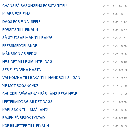
CHANS PÅ SÄSONGENS FÖRSTA TITEL!
2024-03-10 07:00
KLARA FÖR FINAL!
2024-03-09 16:01
DAGS FÖR FINALSPEL!
2024-03-08 14:12
FÖRSITS TILL FINAL 4.
2024-03-05 16:37
SÅ STUDSAR MAN TILLBAKA!
2024-02-29 21:31
PRESSMEDDELANDE.
2024-02-29 18:30
MÅNSSON ÄR REDO!
2024-02-28 19:00
NEJ, DET VILLE SIG INTE I DAG.
2024-02-24 18:15
SERIELEDARNA NÄSTA!
2024-02-24 09:04
VÄLKOMNA TILLBAKA TILL HANDBOLLSLIGAN.
2024-02-18 19:37
YIF MOT ROGANOVIC!
2024-02-18 17:46
CHUCKELÁPÅGARNA* FÅR LÅNG RESA HEM!
2024-02-10 17:43
I EFTERMIDDAG ÄR DET DAGS!
2024-02-10 09:30
KARLSSON TILL SMÅLAND!
2024-02-09 13:00
BAJEN PÅ BESÖK I YSTAD.
2024-02-09 09:16
KÖP BILJETTER TILL FINAL 4!
2024-02-08 18:49