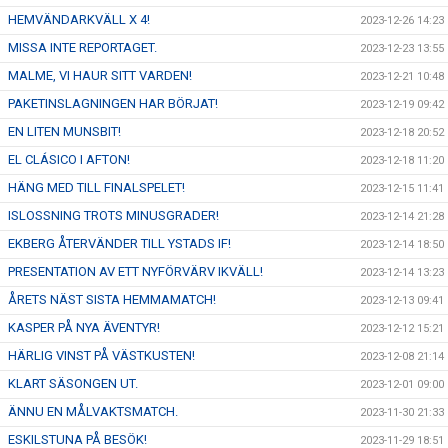
HEMVÄNDARKVÄLL X 4!
2023-12-26 14:23
MISSA INTE REPORTAGET.
2023-12-23 13:55
MALME, VI HAUR SITT VARDEN!
2023-12-21 10:48
PAKETINSLAGNINGEN HAR BÖRJAT!
2023-12-19 09:42
EN LITEN MUNSBIT!
2023-12-18 20:52
EL CLÁSICO I AFTON!
2023-12-18 11:20
HÄNG MED TILL FINALSPELET!
2023-12-15 11:41
ISLOSSNING TROTS MINUSGRADER!
2023-12-14 21:28
EKBERG ÅTERVÄNDER TILL YSTADS IF!
2023-12-14 18:50
PRESENTATION AV ETT NYFÖRVÄRV IKVÄLL!
2023-12-14 13:23
ÅRETS NÄST SISTA HEMMAMATCH!
2023-12-13 09:41
KASPER PÅ NYA ÄVENTYR!
2023-12-12 15:21
HÄRLIG VINST PÅ VÄSTKUSTEN!
2023-12-08 21:14
KLART SÄSONGEN UT.
2023-12-01 09:00
ÄNNU EN MÅLVAKTSMATCH.
2023-11-30 21:33
ESKILSTUNA PÅ BESÖK!
2023-11-29 18:51