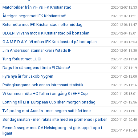
Matchbilder från YIF vs IFK Kristianstad
2020-12-07 12:33
Återigen seger mot IFK Kristianstad!
2020-12-07 11:21
Returmöte mot IFK Kristianstad i eftermiddag
2020-12-06 11:47
SEGER! Vi vann mot IFK Kristianstad på bortaplan
2020-12-04 12:01
G A M E D A Y ! Vi möter IFK Kristianstad på bortaplan
2020-12-03 13:53
Jim Andersson stannar kvar i Ystads IF
2020-12-01 11:30
Tung förlust mot LUGI
2020-11-29 11:58
Dags för säsongens första El Clásico!
2020-11-27 11:19
Fyra nya år för Jakob Nygren
2020-11-26 12:00
Poängkungarna och annan intressant statistik
2020-11-26 11:16
Vi kommer möta HC Talinn i omgång 3 i EHF Cup
2020-11-25 13:01
Lottning till EHF European Cup sker imorgon onsdag
2020-11-24 12:36
Två poäng mot Aranäs - men segern satt hårt inne
2020-11-23 11:01
Söndagsmatch - men räkna inte med en promenad i parken
2020-11-21 20:48
Femmålsseger mot OV Helsingborg - vi gick upp i topp i
2020-11-19 10:44
ligan!