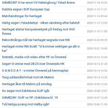
GAMEDAY! Vi tar emot OV Helsingborg i Ystad Arena
2020-11-18 10:45
Dubbla segrar i EHF European Cup
2020-11-16 11:21
Matchändringar för herrlaget
2020-11-16 09:44
Härlig seger i Ystadderbyt - vilken vändning efter halvtid!
2020-11-12 12:09
Herrlaget startar Europaäventyret på fredag mot VHC
2020-11-10 11:00
Šviesa
Rekordmånga mål när herrlaget segrade över RIK
2020-10-22 09:39
Herrlaget möter RIK ikväll: "Vi kommer verkligen ge allt vi
2020-10-21 14:40
har"
Statistik, media och video efter YIF vs Önnered
2020-10-16 12:04
Seger! Vi vinner med 28-25 över Önnereds HK
2020-10-15 21:24
G A M E D A Y - vi möter Önnered på hemmaplan
2020-10-15 14:55
Tung uddamålsförlust mot HK Malmö
2020-10-13 13:35
Herrlaget åker till Malmö på söndag
2020-10-09 12:26
Go seger mot Eskilstuna GUIF igår
2020-10-08 12:07
GAMEDAY: GUIF vs YIF i Eskilstuna kl. 19
2020-10-07 12:43
Två härliga poäng mot Hallby igår!
2020-10-06 11:09