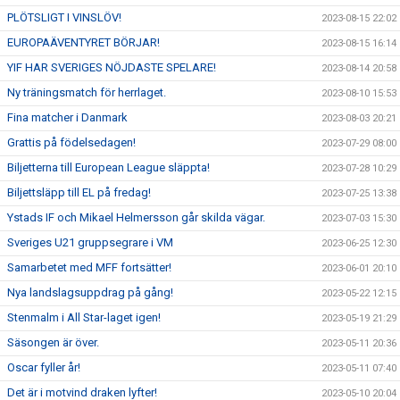
PLÖTSLIGT I VINSLÖV!
2023-08-15 22:02
EUROPAÄVENTYRET BÖRJAR!
2023-08-15 16:14
YIF HAR SVERIGES NÖJDASTE SPELARE!
2023-08-14 20:58
Ny träningsmatch för herrlaget.
2023-08-10 15:53
Fina matcher i Danmark
2023-08-03 20:21
Grattis på födelsedagen!
2023-07-29 08:00
Biljetterna till European League släppta!
2023-07-28 10:29
Biljettsläpp till EL på fredag!
2023-07-25 13:38
Ystads IF och Mikael Helmersson går skilda vägar.
2023-07-03 15:30
Sveriges U21 gruppsegrare i VM
2023-06-25 12:30
Samarbetet med MFF fortsätter!
2023-06-01 20:10
Nya landslagsuppdrag på gång!
2023-05-22 12:15
Stenmalm i All Star-laget igen!
2023-05-19 21:29
Säsongen är över.
2023-05-11 20:36
Oscar fyller år!
2023-05-11 07:40
Det är i motvind draken lyfter!
2023-05-10 20:04