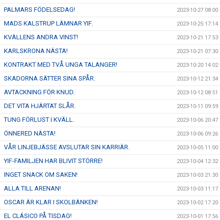
PALMARS FÖDELSEDAG!
2023-10-27 08:00
MADS KALSTRUP LÄMNAR YIF.
2023-10-25 17:14
KVÄLLENS ANDRA VINST!
2023-10-21 17:53
KARLSKRONA NÄSTA!
2023-10-21 07:30
KONTRAKT MED TVÅ UNGA TALANGER!
2023-10-20 14:02
SKADORNA SÄTTER SINA SPÅR.
2023-10-12 21:34
AVTACKNING FÖR KNUD.
2023-10-12 08:51
DET VITA HJÄRTAT SLÅR.
2023-10-11 09:59
TUNG FÖRLUST I KVÄLL.
2023-10-06 20:47
ÖNNERED NÄSTA!
2023-10-06 09:26
VÅR LINJEBJÄSSE AVSLUTAR SIN KARRIÄR.
2023-10-05 11:00
YIF-FAMILJEN HAR BLIVIT STÖRRE!
2023-10-04 12:32
INGET SNACK OM SAKEN!
2023-10-03 21:30
ALLA TILL ARENAN!
2023-10-03 11:17
OSCAR ÄR KLAR I SKOLBÄNKEN!
2023-10-02 17:20
EL CLÁSICO PÅ TISDAG!
2023-10-01 17:56