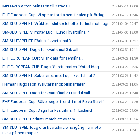
Mittsexan Anton Månsson till Ystads IF
2021-04-16 12:00
EHF European Cup: Vi spelar första semifinalen på lördag
2021-04-12 12:46
SM-SLUTSPELET: Vi åkte ur slutspelet efter förlust mot Lugi
2021-04-04 20:47
SM-SLUTSPEL: Vi möter Lugi i Lund i kvartsfinal 4
2021-04-03 13:08
SM-SLUTSPELET: Förlust i kvartsfinal 3
2021-04-01 11:27
SM-SLUTSPEL: Dags för kvartsfinal 3 ikväll
2021-03-31 10:11
EHF EUROPEAN CUP: Vi är klara för semifinal!
2021-03-29 14:30
EHF EUROPEAN CUP: Dags för returmatch i Ystad idag
2021-03-27 09:36
SM-SLUTSPELET: Säker vinst mot Lugi i kvartsfinal 2
2021-03-26 11:42
Herman Hugosson avslutar handbollskarriären
2021-03-25 14:05
SM-SLUTSPEL: Dags för kvartsfinal 2 i Lund ikväll
2021-03-25 10:48
EHF European Cup: Säker seger i rond 1 mot Pölva Serviti
2021-03-21 09:20
EHF European Cup: Dags för kvartsfinal 1 i Estland
2021-03-20 09:00
SM-SLUTSPEL: Förlust i match ett av fem
2021-03-18 11:56
SM-SLUTSPEL: Idag drar kvartsfinalerna igång - vi möter
2021-03-17 10:41
LUGI på hemmaplan