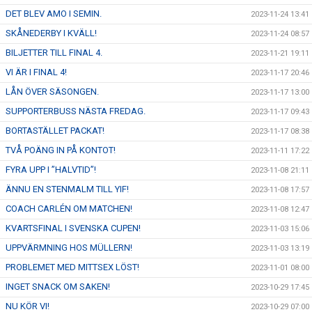
DET BLEV AMO I SEMIN.
2023-11-24 13:41
SKÅNEDERBY I KVÄLL!
2023-11-24 08:57
BILJETTER TILL FINAL 4.
2023-11-21 19:11
VI ÄR I FINAL 4!
2023-11-17 20:46
LÅN ÖVER SÄSONGEN.
2023-11-17 13:00
SUPPORTERBUSS NÄSTA FREDAG.
2023-11-17 09:43
BORTASTÄLLET PACKAT!
2023-11-17 08:38
TVÅ POÄNG IN PÅ KONTOT!
2023-11-11 17:22
FYRA UPP I ”HALVTID”!
2023-11-08 21:11
ÄNNU EN STENMALM TILL YIF!
2023-11-08 17:57
COACH CARLÉN OM MATCHEN!
2023-11-08 12:47
KVARTSFINAL I SVENSKA CUPEN!
2023-11-03 15:06
UPPVÄRMNING HOS MÜLLERN!
2023-11-03 13:19
PROBLEMET MED MITTSEX LÖST!
2023-11-01 08:00
INGET SNACK OM SAKEN!
2023-10-29 17:45
NU KÖR VI!
2023-10-29 07:00