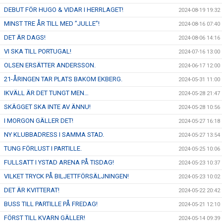
DEBUT FÖR HUGO & VIDAR I HERRLAGET!
2024-08-19 19:32
MINST TRE ÅR TILL MED ”JULLE”!
2024-08-16 07:40
DET ÄR DAGS!
2024-08-06 14:16
VI SKA TILL PORTUGAL!
2024-07-16 13:00
OLSEN ERSÄTTER ANDERSSON.
2024-06-17 12:00
21-ÅRINGEN TAR PLATS BAKOM EKBERG.
2024-05-31 11:00
IKVÄLL ÄR DET TUNGT MEN…
2024-05-28 21:47
SKÄGGET SKA INTE AV ÄNNU!
2024-05-28 10:56
I MORGON GÄLLER DET!
2024-05-27 16:18
NY KLUBBADRESS I SAMMA STAD.
2024-05-27 13:54
TUNG FÖRLUST I PARTILLE.
2024-05-25 10:06
FULLSATT I YSTAD ARENA PÅ TISDAG!
2024-05-23 10:37
VILKET TRYCK PÅ BILJETTFÖRSÄLJNINGEN!
2024-05-23 10:02
DET ÄR KVITTERAT!
2024-05-22 20:42
BUSS TILL PARTILLE PÅ FREDAG!
2024-05-21 12:10
FÖRST TILL KVARN GÄLLER!
2024-05-14 09:39