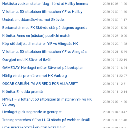
Hektiska veckan startar idag - först ut Hallby hemma
2020-10-05 11:20
Vi lottar ut 50 sittplatser till matchen YIF vs Hallby
2020-09-30 11:40
Underbar uddamålsvinst mot Skövde!
2020-09-30 11:17
Bortamatch mot IFK Skövde står på dagens agenda
2020-09-29 15:00
Krönika: Ännu en (nästan) publikfri match
2020-09-23 10:00
Köp stödbiljett till matchen YIF vs Alingsås HK
2020-09-22 11:28
Vi lottar ut 50 sittplatser till matchen YIF vs Alingsås
2020-09-21 15:49
Oavgjort mot IK Sävehof ikväll
2020-09-17 22:19
GAMEDAY! Herrlaget möter Sävehof på bortaplan
2020-09-17 16:24
Härlig vinst i premiären mot HK Varberg
2020-09-11 22:07
OSCAR CARLÉN: “VI ÄR REDO FÖR ALLVARET”
2020-09-11 12:51
Krönika: En udda premiär
2020-09-11 12:14
NYHET – vi lottar ut 50 sittplatser till matchen YIF vs HK
2020-09-07 14:20
Varberg
Herrlaget gick segrande ur genrepet
2020-09-04 13:47
Träningsmatchen YIF vs LUGI sänds på webben ikväll
2020-09-03 11:48
LITAUISKT MOTSTÅND FÖR YSTADS IF