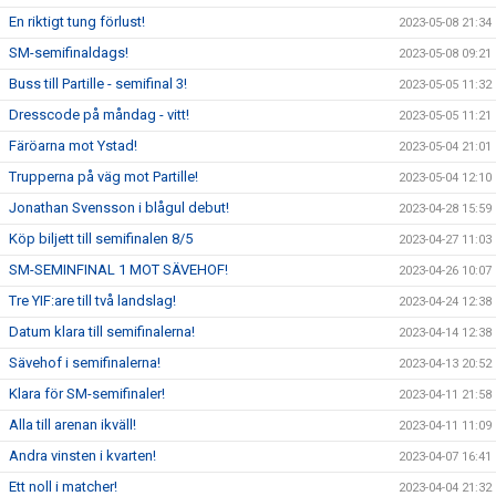
En riktigt tung förlust!
2023-05-08 21:34
SM-semifinaldags!
2023-05-08 09:21
Buss till Partille - semifinal 3!
2023-05-05 11:32
Dresscode på måndag - vitt!
2023-05-05 11:21
Färöarna mot Ystad!
2023-05-04 21:01
Trupperna på väg mot Partille!
2023-05-04 12:10
Jonathan Svensson i blågul debut!
2023-04-28 15:59
Köp biljett till semifinalen 8/5
2023-04-27 11:03
SM-SEMINFINAL 1 MOT SÄVEHOF!
2023-04-26 10:07
Tre YIF:are till två landslag!
2023-04-24 12:38
Datum klara till semifinalerna!
2023-04-14 12:38
Sävehof i semifinalerna!
2023-04-13 20:52
Klara för SM-semifinaler!
2023-04-11 21:58
Alla till arenan ikväll!
2023-04-11 11:09
Andra vinsten i kvarten!
2023-04-07 16:41
Ett noll i matcher!
2023-04-04 21:32