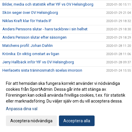
Bilder, media och statistik efter YIF vs OV Helsingborg
2020-01-30 15:11
Skön seger över OV Helsingborg
2020-01-29 21:04
Niklas Kraft klar för Ystads IF
2020-01-29 18:32
Anders Perssons slutar - hans tackbrev i sin helhet
2020-01-29 18:30
Anders Persson slutar efter säsongen
2020-01-29 18:29
Matchens profil: Johan Dahlin
2020-01-28 11:20
Krönika: En viktig omstart av ligan
2020-01-28 11:06
Jerry Hallbäck inför YIF vs OV Helsingborg
2020-01-28 09:37
Herrlagets sista träningsmatch spelas imorgon
2020-01-24 15:55
Klar vinst över USA:s landslag
2020-01-24 10:49
För att hemsidan ska fungera korrekt använder vi nödvändiga
Herrlaget möter USA:s landslag i träningsmatch
2020-01-22 11:35
cookies från SportAdmin. Dessa går inte att stänga av.
Hur ser januari ut för herrlaget?
Föreningen kan också använda frivilliga cookies, t.ex. för statistik
2020-01-03 10:35
eller marknadsföring. Du väljer själv om du vill acceptera dessa.
Ytterligare en skön seger över GUIF!
2019-12-27 21:46
Anpassa dina val
Årets sista match på bortaplan mot GUIF idag
2019-12-27 12:12
Mario Lipovac lämnar Ystads IF efter säsongen
2019-12-26 11:00
Acceptera nödvändiga
Acceptera alla
Förlust i decenniets sista hemmamatch
2019-12-20 22:14