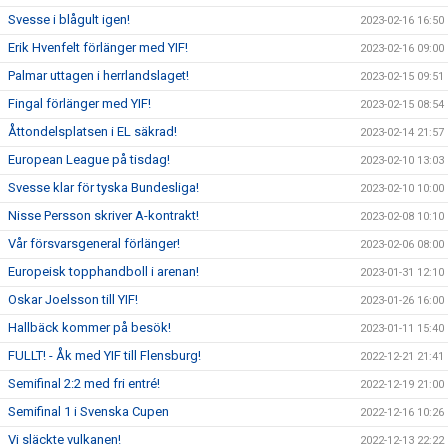
Svesse i blågult igen!
2023-02-16 16:50
Erik Hvenfelt förlänger med YIF!
2023-02-16 09:00
Palmar uttagen i herrlandslaget!
2023-02-15 09:51
Fingal förlänger med YIF!
2023-02-15 08:54
Åttondelsplatsen i EL säkrad!
2023-02-14 21:57
European League på tisdag!
2023-02-10 13:03
Svesse klar för tyska Bundesliga!
2023-02-10 10:00
Nisse Persson skriver A-kontrakt!
2023-02-08 10:10
Vår försvarsgeneral förlänger!
2023-02-06 08:00
Europeisk topphandboll i arenan!
2023-01-31 12:10
Oskar Joelsson till YIF!
2023-01-26 16:00
Hallbäck kommer på besök!
2023-01-11 15:40
FULLT! - Åk med YIF till Flensburg!
2022-12-21 21:41
Semifinal 2:2 med fri entré!
2022-12-19 21:00
Semifinal 1 i Svenska Cupen
2022-12-16 10:26
Vi släckte vulkanen!
2022-12-13 22:22