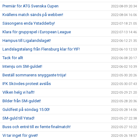
Premiär för ATG Svenska Cupen
2022-08-09 20:34
Kvällens match sänds på webben!
2022-08-04 16:06
Säsongens enda Ystadderby!
2022-07-18 21:05
Klara för gruppspel i European League
2022-07-13 14:46
Hampus till Ligalandslaget!
2022-06-12 21:35
Landslagstalang från Flensburg klar för YIF!
2022-06-10 12:53
Tack för allt
2022-06-08 20:17
Intervju om SM-guldet!
2022-06-02 10:39
Beställ sommarens snyggaste tröja!
2022-05-30 20:26
IFK Skövdes protest avslås
2022-05-30 07:43
Vilken helg vi haft!
2022-05-29 21:20
Bilder från SM-guldet!
2022-05-28 20:36
Guldfest på söndag 15.00!
2022-05-28 14:06
SM-guld till Ystad!
2022-05-27 22:38
Buss och entré till ev femte finalmatch!
2022-05-27 10:22
Vi tar inget för givet!
2022-05-26 18:57