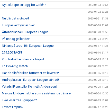
Nytt slutspelsskägg för Carlén?
2023-04-03 20:54
2023-04-02 20:26
Nu blir det slutspel!
2023-03-31 21:31
Europaäventyret är över!
2023-03-28 21:09
Åttondelsfinal i European League
2023-03-28 08:55
På tisdag gäller det!
2023-03-24 08:23
Niklas på topp 10 i European League.
2023-03-17 11:38
279.200 TACK!
2023-03-16 21:17
Kim fortsätter i den vita tröjan!
2023-03-15 10:19
En livsviktig match!
2023-03-13 09:20
Handbollsfabriken fortsätter att leverera!
2023-03-06 14:19
Andraplatsen i European League säkrad!
2023-02-28 20:42
Ystads IF anställer Kenneth Andersson!
2023-02-25 11:25
Marcus Lindgren slutar som assisterande tränare.
2023-02-24 12:30
Tvåa eller trea i gruppen?
2023-02-23 10:07
Favorit i repris?
2023-02-17 15:26