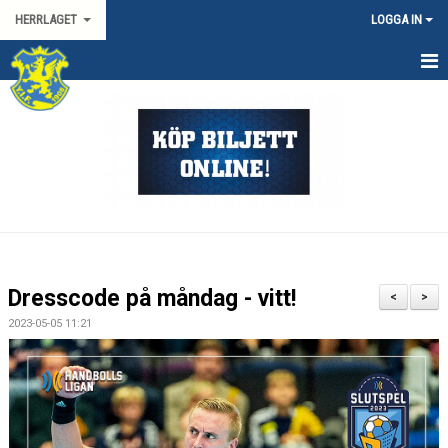
HERRLAGET
LOGGA IN
HEM
KALENDER
TRUPPEN
KONTAKT
MATCHER
Dresscode på måndag - vitt!
<
>
SPORTGRUPP HERR
2023-05-05 11:21
HANDBOLLSLIGAN HERR
SVENSKA CUPEN HERR