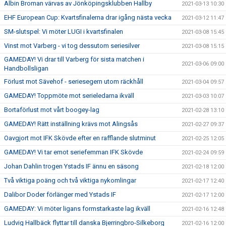
Albin Broman värvas av Jönköpingsklubben Hallby
2021-03-13 10:30
EHF European Cup: Kvartsfinalerna drar igång nästa vecka
2021-03-12 11:47
SM-slutspel: Vi möter LUGI i kvartsfinalen
2021-03-08 15:45
Vinst mot Varberg - vi tog dessutom seriesilver
2021-03-08 15:15
GAMEDAY! Vi drar till Varberg för sista matchen i
2021-03-06 09:00
Handbollsligan
Förlust mot Sävehof - seriesegern utom räckhåll
2021-03-04 09:57
GAMEDAY! Toppmöte mot serieledarna ikväll
2021-03-03 10:07
Bortaförlust mot vårt boogey-lag
2021-02-28 13:10
GAMEDAY! Rätt inställning krävs mot Alingsås
2021-02-27 09:37
Oavgjort mot IFK Skövde efter en rafflande slutminut
2021-02-25 12:05
GAMEDAY! Vi tar emot seriefemman IFK Skövde
2021-02-24 09:59
Johan Dahlin trogen Ystads IF ännu en säsong
2021-02-18 12:00
Två viktiga poäng och två viktiga nykomlingar
2021-02-17 12:40
Dalibor Doder förlänger med Ystads IF
2021-02-17 12:00
GAMEDAY: Vi möter ligans formstarkaste lag ikväll
2021-02-16 12:48
Ludvig Hallbäck flyttar till danska Bjerringbro-Silkeborg
2021-02-16 12:00